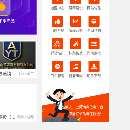
地区中心
官网建设
网站优化
口碑营销
新闻营销
全网营销
群站推广
标题智造
舆情监控
南京玻璃镜子加工厂
湖北省腾冠畅实业贸易有限公司
江苏 / 南京
湖北 / 武汉
口令营销
智能编辑
助手下载
产品供求，上微助商信息平台
海量订单品牌任挑选！
中蓝建投（北京）建设有限公司四川第一分公司
湖南自由家装饰工程有限公司
四川 / 成都
湖南 / 湘潭