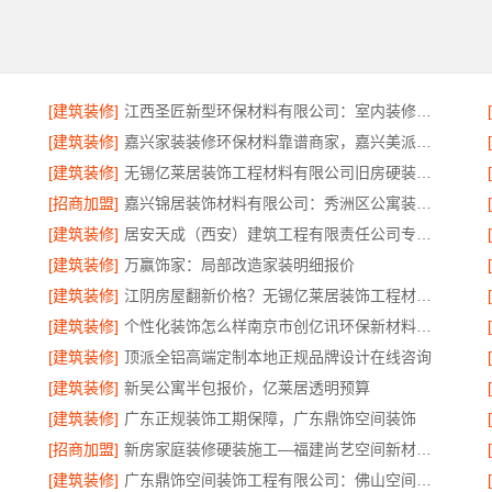
[建筑装修]
江西圣匠新型环保材料有限公司：室内装修设计与施工专家
[建筑装修]
嘉兴家装装修环保材料靠谱商家，嘉兴美派建材品质保障
[建筑装修]
无锡亿莱居装饰工程材料有限公司旧房硬装报价
[招商加盟]
嘉兴锦居装饰材料有限公司：秀洲区公寓装饰排名
[建筑装修]
居安天成（西安）建筑工程有限责任公司专业装修西安平层免费量房
[建筑装修]
万赢饰家：局部改造家装明细报价
[建筑装修]
江阴房屋翻新价格？无锡亿莱居装饰工程材料有限公司
[建筑装修]
个性化装饰怎么样南京市创亿讯环保新材料公司
[建筑装修]
顶派全铝高端定制本地正规品牌设计在线咨询
[建筑装修]
新吴公寓半包报价，亿莱居透明预算
[建筑装修]
广东正规装饰工期保障，广东鼎饰空间装饰
[招商加盟]
新房家庭装修硬装施工—福建尚艺空间新材料科技有限公司
[建筑装修]
广东鼎饰空间装饰工程有限公司：佛山空间设计优惠活动售后无忧