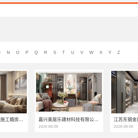
M
N
O
P
Q
R
S
T
U
V
W
X
Y
Z
直营住宅装修设计施工婚房选浙江臻美新型建材有限公司
嘉兴美居乐建材科技有限公司_旧房改造专业施工口碑推荐
2026-08-06
2026-08-06