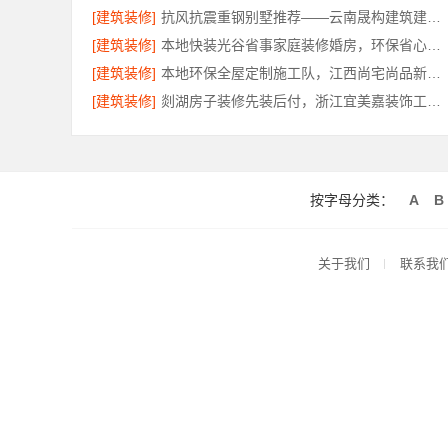
[建筑装修]
抗风抗震重钢别墅推荐——云南晟构建筑建材有限公司匠心打造
[建筑装修]
本地快装光谷省事家庭装修婚房，环保省心到家
[建筑装修]
本地环保全屋定制施工队，江西尚宅尚品新型环保材料有限公司为您提供服务
[建筑装修]
剡湖房子装修先装后付，浙江宜美嘉装饰工程有限公司让装修更放心
按字母分类：
A
B
关于我们
联系我