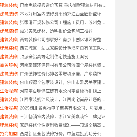
[建筑装修]
巴南免拆模板造价预算 重庆御墅建筑材料有限公司
[建筑装修]
本地好用室内装修费用预算江西圣匠新型环保材料有限公司
[建筑装修]
张家港正规装修公司工程施工费用，苏州兔哥哥智装新材料有限公司全包透明报价
[建筑装修]
嘉兴美派建材：透明报价全包施工推荐
[建筑装修]
高端装修公司哪家好？南京市创亿讯环保整装口碑佳
[建筑装修]
西安城区一站式家装设计毛坯房自有施工队-居安天成
[建筑装修]
顶派全铝高端定制住宅快速施工案例
[商务服务]
河南璟臻环保建材有限公司济源全屋装修墙面刷新
[建筑装修]
广州装饰性价比排名零增项承诺，广东鼎饰空间装饰工程有限公司
[建筑装修]
佛山顺德全包家装设计，佛山市雅居美家建筑装饰工程有限公司
[生活服务]
河南零百味供应链有限公司零食硬折扣线上线下联动
[建筑装修]
江西家装奶油风设计，江西尚宅尚品让您的家温柔治愈
[生活服务]
2025湖北省惠物电子商务有限公司：母婴用品平台优缺点分析
[建筑装修]
三江畅销室内装修，浙江宜美嘉装饰口碑见证
[建筑装修]
家庭装修个性定制收费标准——顶派全铝高端定制
[招商加盟]
西咸新区全包装修报价，中蓝建投武功分公司透明合理