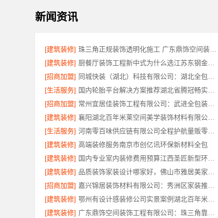
新闻资讯
[建筑装修]
珠三角正规装饰透明化施工 广东鼎饰空间装饰工程有限公司
[建筑装修]
厨餐厅装饰工程新中式为什么选江苏东钢金属家居有限公司
[招商加盟]
同城快装（湖北）科技有限公司：湖北全包日式原木风快速装修
[生活服务]
国内轮胎平台解决方案推荐湖北省腾冠畅实业贸易有限公司
[招商加盟]
常州宜居佳装饰工程有限公司：武进全包装修施工专业可靠
[建筑装修]
襄阳湖北百年米莱空间美学装饰材料有限公司轻奢风设计装修
[生活服务]
河南零百味供应链有限公司全程护航量贩零食铺无忧经营
[建筑装修]
高端装修服务南京市创亿讯环保新材料全包
[建筑装修]
国内专业室内装修费用预算江西圣匠新型环保材料有限公司
[建筑装修]
品质装饰家装设计哪家好，佛山市雅居美家建筑装饰工程有限公司靠谱
[招商加盟]
嘉兴锦居装饰材料有限公司：秀洲区家装推荐新房
[建筑装修]
鄂州有设计感装修公司实景案例湖北百年米莱空间美学装饰材料有限公司
[建筑装修]
广东鼎饰空间装饰工程有限公司：珠三角靠谱空间设计优惠活动