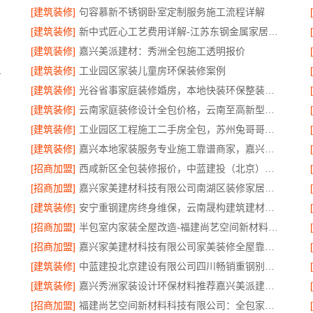
[建筑装修]
句容慕新不锈钢卧室定制服务施工流程详解
[建筑装修]
新中式匠心工艺费用详解-江苏东钢金属家居有限公司
[建筑装修]
嘉兴美派建材：秀洲全包施工透明报价
限公司专业吗
[建筑装修]
工业园区家装儿童房环保装修案例
[建筑装修]
光谷省事家庭装修婚房，本地快装环保整装拎包入住
[建筑装修]
云南家庭装修设计全包价格，云南至高新型建材有限公司精准预算
[建筑装修]
工业园区工程施工二手房全包，苏州兔哥哥智装新材料有限公司责任明确
[建筑装修]
嘉兴本地家装服务专业施工靠谱商家，嘉兴美派建材科技有限公司靠谱
[招商加盟]
西咸新区全包装修报价，中蓝建投（北京）建设有限公司武功分公司透明公正
[招商加盟]
嘉兴家美建材科技有限公司南湖区装修家居专业
[建筑装修]
安宁重钢建房终身维保，云南晟构建筑建材有限公司全程守护
[招商加盟]
半包室内家装全屋改造-福建尚艺空间新材料科技有限公司
[招商加盟]
嘉兴家美建材科技有限公司家美装修全屋靠谱，一站式省心服务
[建筑装修]
中蓝建投北京建设有限公司四川畅销重钢别墅局部改造指南
[建筑装修]
嘉兴秀洲家装设计环保材料推荐嘉兴美派建材科技有限公司
[招商加盟]
福建尚艺空间新材料科技有限公司：全包家庭装修口碑优选报价明细