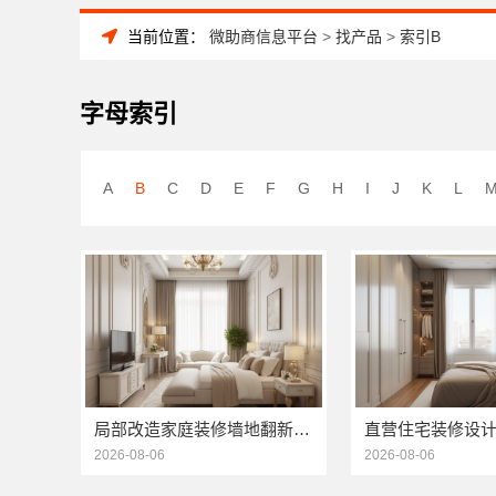
当前位置：
微助商信息平台
>
找产品
>
索引B
字母索引
A
B
C
D
E
F
G
H
I
J
K
L
局部改造家庭装修墙地翻新，海南万赢饰家新型建筑材料有限公为您焕新
2026-08-06
2026-08-06