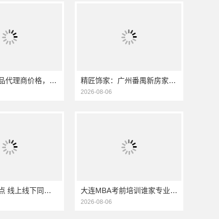
小型生鲜食品代理商价格，湖北省惠物电子商务有限公司
精匠饰家：广州番禺新房家装报价参考
2026-08-06
商水饼干糕点 线上线下同价服务模式
大连MBA考前培训谁家专业 社科赛斯考研服务人才伴您成长
2026-08-06