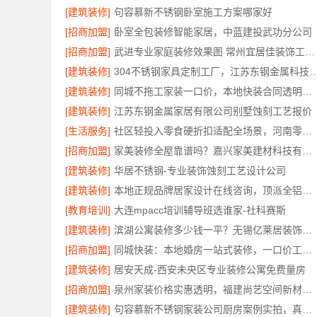
[建筑装修]
句容慕新不锈钢卧室施工方案哪家好
[招商加盟]
卧室全包装修智能家居，中蓝建投武功分公司
[招商加盟]
武进专业家庭装修效果图 常州宜居佳装饰工程有限公司
[建筑装修]
304不锈钢家具定制工厂，江苏东钢金属科技有
[建筑装修]
同城不拖工家装一口价，本地快装合同透明零增项
[建筑装修]
江苏东钢金属家居有限公司别墅蚀刻工艺报价
[生活服务]
社区轻投入零食硬折扣适配全场景，河南零百味供应链有限公司
[招商加盟]
家美装修全屋靠谱吗？嘉兴家美建材科技有限公司专业解答
[建筑装修]
华居不锈钢-专业装饰蚀刻工艺设计公司
[建筑装修]
本地正规品牌居家设计在线咨询，顶派全铝高端定制
[教育培训]
大连mpacc培训辅导班选谁家-社科赛斯
[建筑装修]
滨湖公寓装修多少钱一平？无锡亿莱居装饰工程材料有限公司报价透明
[招商加盟]
同城快装：本地婚房一站式装修，一口价工期有保障
[建筑装修]
居安天成-西安未央区专业装修公寓免费量房
[招商加盟]
泉州家装价格实惠透明，福建尚艺空间新材料科技有限公司
[建筑装修]
句容慕新不锈钢家装公司厨房案例实拍，真实效果见证