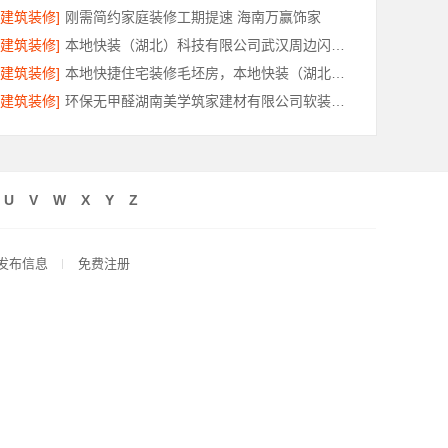
[建筑装修]
刚需简约家庭装修工期提速 海南万赢饰家
[建筑装修]
本地快装（湖北）科技有限公司武汉周边闪电施工一楼带院
[建筑装修]
本地快捷住宅装修毛坯房，本地快装（湖北）科技有限公司省心落地
[建筑装修]
环保无甲醛湖南美学筑家建材有限公司软装配套
U
V
W
X
Y
Z
发布信息
免费注册