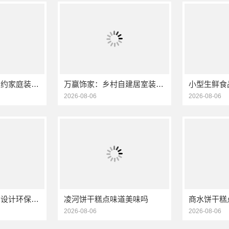
万赢饰家：刚需简约家庭装修工期提速，快速入住无忧
万赢饰家：乡村自建居室装修水电规整，专业施工保障
2026-08-06
2026-08-06
本地毛坯装修免费设计环保信赖浙江臻美新型建材有限公司
凌河饼干糕点味道美味吗
2026-08-06
2026-08-06