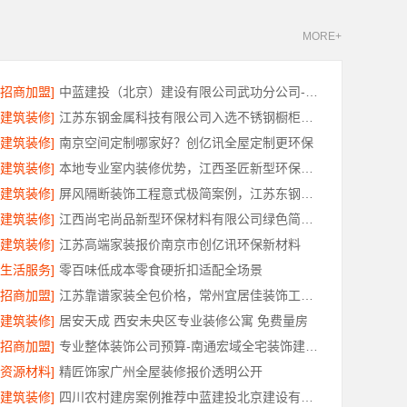
MORE+
[招商加盟]
中蓝建投（北京）建设有限公司武功分公司-西咸新区全包报价
[建筑装修]
江苏东钢金属科技有限公司入选不锈钢橱柜十大品牌
[建筑装修]
南京空间定制哪家好？创亿讯全屋定制更环保
[建筑装修]
本地专业室内装修优势，江西圣匠新型环保材料有限公司详解
[建筑装修]
屏风隔断装饰工程意式极简案例，江苏东钢金属家居有限公司实景赏析
[建筑装修]
江西尚宅尚品新型环保材料有限公司绿色简欧口碑好
[建筑装修]
江苏高端家装报价南京市创亿讯环保新材料
[生活服务]
零百味低成本零食硬折扣适配全场景
[招商加盟]
江苏靠谱家装全包价格，常州宜居佳装饰工程有限公司为您解析
[建筑装修]
居安天成 西安未央区专业装修公寓 免费量房
[招商加盟]
专业整体装饰公司预算-南通宏域全宅装饰建材有限公司
[资源材料]
精匠饰家广州全屋装修报价透明公开
[建筑装修]
四川农村建房案例推荐中蓝建投北京建设有限公司四川