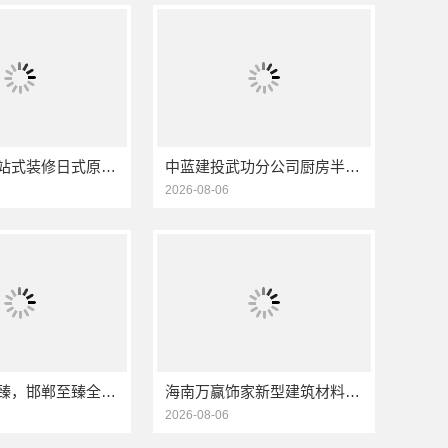
湖北全包一站式装修日式原木风快速——同城快装（湖北）科技有限公司
中蓝建投武功分公司厨房半包装修北欧风案例
2026-08-06
武安焕新至臻，邯郸至臻全宅新材料有限公司为您服务
海南万赢饰家新型建筑材料有限公司免费勘测，同城家装服务
2026-08-06