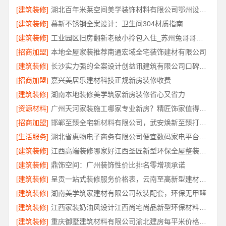
[建筑装修]
湖北百年米莱空间美学装饰材料有限公司鄂州设计装修实景案例
[建筑装修]
慕新不锈钢全案设计：卫生间304材质指南
[建筑装修]
工业园区旧房翻新老破小拎包入住_苏州兔哥哥智装
[招商加盟]
本地全屋家装推荐南通宏域全宅装饰建材有限公司
[建筑装修]
长沙实力强的全案设计创益讯建筑有限公司口碑保障
[招商加盟]
嘉兴美居乐建材科技正规新房装修收费
[建筑装修]
湖南本地装修美学筑家新房装修省心又省力
[资源材料]
广州天河家装施工哪家专业新房？精匠饰家值得推荐
[招商加盟]
邯郸至臻全宅新材料有限公司，武安焕新至臻打造零醛理想居所
[生活服务]
湖北省惠物电子商务有限公司便宜数码家电平台好不好
[建筑装修]
江西高端装修哪家好江西圣匠新型环保全屋整装服务
[建筑装修]
鼎饰空间：广州装饰性价比排名零增项承诺
[建筑装修]
呈贡一站式装修服务价格表，云南至高新型建材有限公司闭口合同
[建筑装修]
湖南美学筑家建材有限公司软装配套，环保无甲醛
[建筑装修]
江西家装奶油风设计江西尚宅尚品新型环保材料有限公司
[建筑装修]
重庆御墅建筑材料有限公司渝北建房每平米价格环保材料