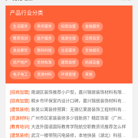
产品行业分类
生活服务
商务服务
招商加盟
金融服务
教育培训
医疗服务
旅游住宿
日用百货
食品餐饮
数码科技
信息服务
文体娱乐
房产地产
农林牧渔
建筑装修
机械设备
电子电工
资源材料
环境管理
其他
[招商加盟]
南湖区装饰推荐小户型，嘉兴锦居装饰材料有限公司服务好
[招商加盟]
桐乡市环保室内设计口碑，嘉兴锦居装饰材料有限公司靠谱吗
[建筑装修]
新吴公寓装修预算：无锡亿莱居装饰工程材料有限公司定制专属方案
[资源材料]
广州市区家装装修多少钱新房？精匠饰家（广州）家居建材有限公司
[教育培训]
大连外国语国际教育学院航空职教资讯推荐怎么样
[建筑装修]
武汉一楼带院闪电装修，本地快装（湖北）科技有限公司工期短