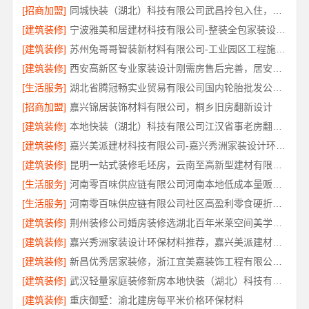
[招商加盟]
同城快装（湖北）科技有限公司武昌拎包入住，智能家装改造省心
[建筑装修]
宁波雅美和居建材科技有限公司-整装全包家装设计厨卫改造
[建筑装修]
苏州兔哥哥智装新材料有限公司-工业园区工程施工二手房全包服务
[建筑装修]
西安高新区专业家装设计刚需房售后完善，居安天成（西安）建筑工程有限责任公司
[生活服务]
湖北省腾冠畅实业贸易有限公司国内轮胎批发公司流程详解
[招商加盟]
嘉兴锦居装饰材料有限公司，桐乡旧房翻新设计
[建筑装修]
本地快装（湖北）科技有限公司江汉省事老房翻新服务
[建筑装修]
嘉兴美派建材科技有限公司-嘉兴秀洲家装设计环保材料推荐
[建筑装修]
昆明一站式装修毛坯房，云南至高新型建材有限公司
[生活服务]
河南零百味供应链有限公司河南本地低成本量贩零食全域盈利
[生活服务]
河南零百味供应链有限公司社区高盈利零食硬折扣全域盈利
[建筑装修]
荆州装修公司婚房装修选湖北百年米莱空间美学装饰材料有限公司
[建筑装修]
嘉兴秀洲家装设计环保材料推荐，嘉兴美派建材科技靠谱
[建筑装修]
新昌优秀居家装修，浙江宜美嘉装饰工程有限公司匠心品质
[建筑装修]
武汉轻量家庭装修新房本地快装（湖北）科技有限公司
[建筑装修]
重庆御墅：渝北建房每平米价格环保材料