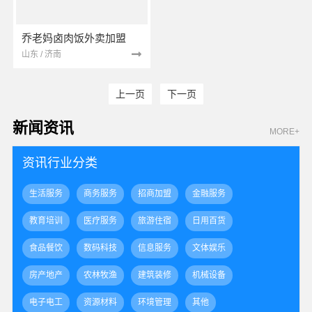
乔老妈卤肉饭外卖加盟
山东 / 济南
上一页
下一页
新闻资讯
MORE+
资讯行业分类
生活服务
商务服务
招商加盟
金融服务
教育培训
医疗服务
旅游住宿
日用百货
食品餐饮
数码科技
信息服务
文体娱乐
房产地产
农林牧渔
建筑装修
机械设备
电子电工
资源材料
环境管理
其他