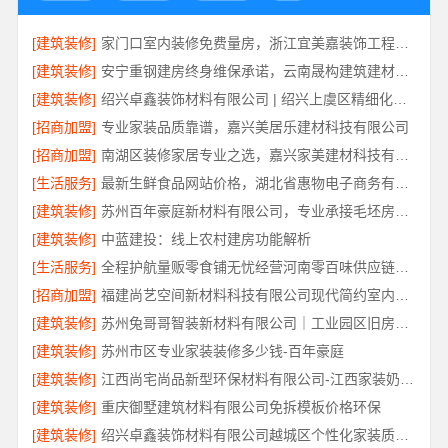
[建筑装修]
家门口室内装修免费量房，浙江宜美嘉装饰工程有限公司上门服务
[建筑装修]
安宁重钢建房终身维保承诺，云南晟构建筑建材有限公司保障
[建筑装修]
绍兴卓鑫装饰材料有限公司 | 绍兴上虞区精细化全包质量有保障
[招商加盟]
专业家装品质靠谱，嘉兴美居乐建材科技有限公司
[招商加盟]
南湖区装修家居专业之选，嘉兴家美建材科技有限公司一站式服务
[生活服务]
最新生鲜食品网站价格，湖北省惠物电子商务有限公司盘点
[建筑装修]
苏州百年豪庭新材料有限公司，专业承接毛坯房一站式家装
[建筑装修]
中蓝建投：线上农村建房功能解析
[生活服务]
全程护航量贩零食铺无忧经营河南零百味供应链有限公司
[招商加盟]
福建尚艺空间新材料科技有限公司现代简约室内家装免费设计价格
[建筑装修]
苏州兔哥哥智装新材料有限公司｜工业园区旧房翻新老破小拎包入住
[建筑装修]
苏州市区专业家装装修多少钱-百年豪庭
[建筑装修]
江西尚宅尚品新型环保材料有限公司-江西家装奶油风设计
[建筑装修]
重庆御墅建筑材料有限公司免拆模板价格环保
[建筑装修]
绍兴卓鑫装饰材料有限公司越城区个性化家装质量有保障