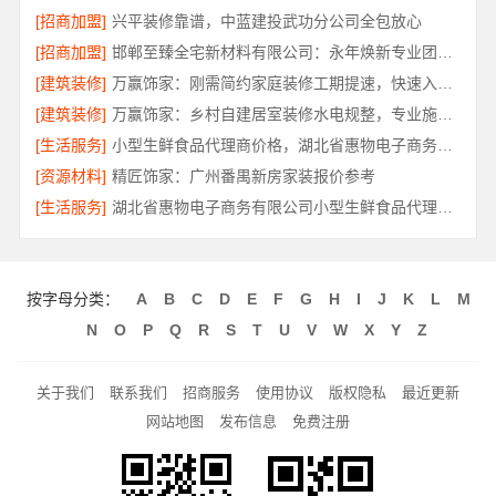
[招商加盟]
兴平装修靠谱，中蓝建投武功分公司全包放心
[招商加盟]
邯郸至臻全宅新材料有限公司：永年焕新专业团队打造品质居家
[建筑装修]
万赢饰家：刚需简约家庭装修工期提速，快速入住无忧
[建筑装修]
万赢饰家：乡村自建居室装修水电规整，专业施工保障
[生活服务]
小型生鲜食品代理商价格，湖北省惠物电子商务有限公司
[资源材料]
精匠饰家：广州番禺新房家装报价参考
[生活服务]
湖北省惠物电子商务有限公司小型生鲜食品代理商价格
按字母分类：
A
B
C
D
E
F
G
H
I
J
K
L
M
N
O
P
Q
R
S
T
U
V
W
X
Y
Z
关于我们
联系我们
招商服务
使用协议
版权隐私
最近更新
网站地图
发布信息
免费注册