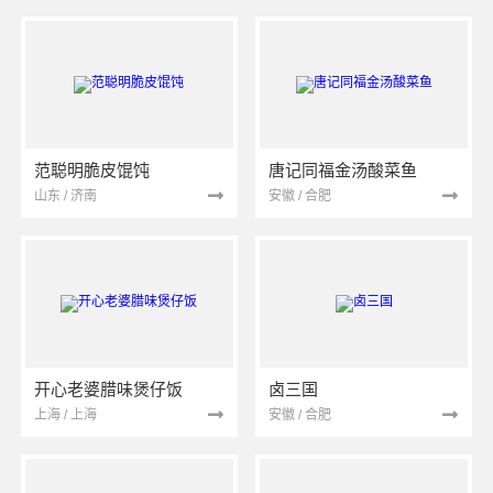
范聪明脆皮馄饨
唐记同福金汤酸菜鱼
山东 / 济南
安徽 / 合肥
开心老婆腊味煲仔饭
卤三国
上海 / 上海
安徽 / 合肥