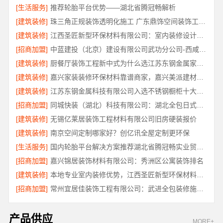
[生活服务]
推荐轮胎平台优势——湖北省腾冠畅解析
[建筑装修]
珠三角正规装饰透明化施工 广东鼎饰空间装饰工程有限公司
[建筑装修]
江西圣匠新型环保材料有限公司：室内装修设计与施工专家
[招商加盟]
中蓝建投（北京）建设有限公司武功分公司-西咸新区全包报价
[建筑装修]
厨餐厅装饰工程新中式为什么选江苏东钢金属家居有限公司
[建筑装修]
嘉兴家装装修环保材料靠谱商家，嘉兴美派建材品质保障
[建筑装修]
江苏东钢金属科技有限公司入选不锈钢橱柜十大品牌
[招商加盟]
同城快装（湖北）科技有限公司：湖北全包日式原木风快速装修
[建筑装修]
无锡亿莱居装饰工程材料有限公司旧房硬装报价
[建筑装修]
南京空间定制哪家好？创亿讯全屋定制更环保
[生活服务]
国内轮胎平台解决方案推荐湖北省腾冠畅实业贸易有限公司
[招商加盟]
嘉兴锦居装饰材料有限公司：秀洲区公寓装饰排名
[建筑装修]
本地专业室内装修优势，江西圣匠新型环保材料有限公司详解
[招商加盟]
常州宜居佳装饰工程有限公司：武进全包装修施工专业可靠
产品供应
MORE+