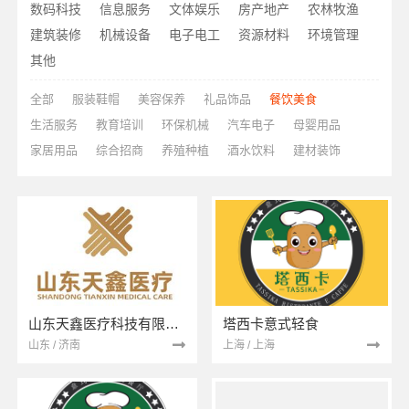
数码科技
信息服务
文体娱乐
房产地产
农林牧渔
建筑装修
机械设备
电子电工
资源材料
环境管理
其他
全部
服装鞋帽
美容保养
礼品饰品
餐饮美食
生活服务
教育培训
环保机械
汽车电子
母婴用品
家居用品
综合招商
养殖种植
酒水饮料
建材装饰
山东天鑫医疗科技有限公司
塔西卡意式轻食
山东 / 济南
上海 / 上海