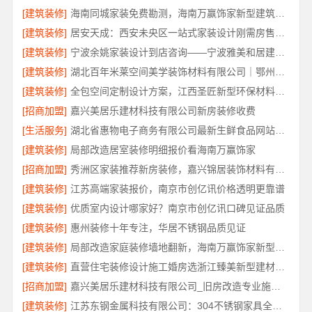
[建筑装修]
海南同城家装免费勘测，海南万赢饰家新型建筑材料有限公司
[建筑装修]
居安天成：西安未央区一站式家装设计刚需房售后完善
[建筑装修]
宁波余姚家装设计到店咨询——宁波雅美和居建材科技有限公司
[建筑装修]
湖北百年米莱空间美学装饰材料有限公司｜鄂州有设计感装修公司实景案例
[建筑装修]
全包空间定制设计方案，江西圣匠新型环保材料有限公司
[招商加盟]
嘉兴美居乐建材科技有限公司新房装修收费
[生活服务]
湖北省惠物电子商务有限公司最新生鲜食品网站价格解读
[建筑装修]
局部改造居室装修明细报价看海南万赢饰家
[招商加盟]
秀洲区家装推荐新房装修，嘉兴锦居装饰材料有限公司品质保障
[建筑装修]
江苏高端家装报价，南京市创亿讯价格透明更靠谱
[建筑装修]
优质室内设计哪家好？南京市创亿讯口碑见证品质
[建筑装修]
惠州装修十年专注，华居不锈钢品质见证
[建筑装修]
局部改造家庭装修墙地翻新，海南万赢饰家新型建筑材料有限公为您焕新
[建筑装修]
直营住宅装修设计施工婚房选浙江臻美新型建材有限公司
[招商加盟]
嘉兴美居乐建材科技有限公司_旧房改造专业施工口碑推荐
[建筑装修]
江苏东钢金属科技有限公司：304不锈钢家具全国地址