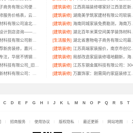
湖北省惠物电子商务有限公司便宜数码家电平台好不好
[建筑装修]
江西高端装修哪家好
呈贡一站式装修服务价格表，云南至高新型建材有限公司闭口合同
[建筑装修]
湖南美学筑家建材
重庆御墅建筑材料有限公司渝北建房每平米价格环保材料
[建筑装修]
海南同城家装免费勘测
宁波余姚家装设计到店咨询——宁波雅美和居建材科技有限公司
[建筑装修]
湖北百年米莱空间美学装饰材
嘉兴美居乐建材科技有限公司新房装修收费
[生活服务]
湖北省惠物电子商务有
秀洲区家装推荐新房装修，嘉兴锦居装饰材料有限公司品质保障
[建筑装修]
江苏高端家装报价
惠州装修十年专注，华居不锈钢品质见证
[建筑装修]
局部改造家庭装修墙地翻新，
嘉兴美居乐建材科技有限公司_旧房改造专业施工口碑推荐
[建筑装修]
邯郸至臻全宅新材料有限公司：永年焕新专业团队打造品质居家
[建筑装修]
万赢饰家：刚需简约
C
D
E
F
G
H
I
J
K
L
M
N
O
P
Q
R
S
T
们
招商服务
使用协议
版权隐私
最近更新
网站地图