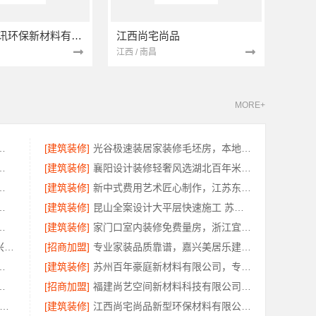
南京市创亿讯环保新材料有限公司
江西尚宅尚品
江西 / 南昌
MORE+
限公司江北木模报价清单工期短
[建筑装修]
光谷极速装居家装修毛坯房，本地快装（湖北）科技有限公司装配化快装
口碑优选报价明细福建尚艺空间
[建筑装修]
襄阳设计装修轻奢风选湖北百年米莱空间美学装饰材料有限公司
明报价找本地快装（湖北）科技有限公司
[建筑装修]
新中式费用艺术匠心制作，江苏东钢金属家居有限公司详解
继续教育学院地址资讯推荐
[建筑装修]
昆山全案设计大平层快速施工 苏州兔哥哥智装新材料
限公司兴化全屋不锈钢定制基地
[建筑装修]
家门口室内装修免费量房，浙江宜美嘉装饰工程有限公司上门服务
绍兴卓鑫装饰材料有限公司 | 绍兴上虞区精细化全包质量有保障
[招商加盟]
专业家装品质靠谱，嘉兴美居乐建材科技有限公司
，湖北省惠物电子商务有限公司盘点
[建筑装修]
苏州百年豪庭新材料有限公司，专业承接毛坯房一站式家装
忧经营河南零百味供应链有限公司
[招商加盟]
福建尚艺空间新材料科技有限公司现代简约室内家装免费设计价格
苏州市区专业家装装修多少钱-百年豪庭
[建筑装修]
江西尚宅尚品新型环保材料有限公司-江西家装奶油风设计