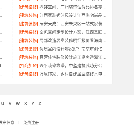
江西圣匠新型环保全屋整装服务
[建筑装修]
鼎饰空间：广州装饰性价比排名零增项承诺
有限公司软装配套，环保无甲醛
[建筑装修]
江西家装奶油风设计江西尚宅尚品新型环保材料有限公司
，海南万赢饰家新型建筑材料有限公司
[建筑装修]
居安天成：西安未央区一站式家装设计刚需房售后完善
料有限公司｜鄂州有设计感装修公司实景案例
[建筑装修]
全包空间定制设计方案，江西圣匠新型环保材料有限公司
限公司最新生鲜食品网站价格解读
[建筑装修]
局部改造居室装修明细报价看海南万赢饰家
，南京市创亿讯价格透明更靠谱
[建筑装修]
优质室内设计哪家好？南京市创亿讯口碑见证品质
海南万赢饰家新型建筑材料有限公为您焕新
[建筑装修]
直营住宅装修设计施工婚房选浙江臻美新型建材有限公司
江苏东钢金属科技有限公司：304不锈钢家具全国地址
[招商加盟]
兴平装修靠谱，中蓝建投武功分公司全包放心
家庭装修工期提速，快速入住无忧
[建筑装修]
万赢饰家：乡村自建居室装修水电规整，专业施工保障
U
V
W
X
Y
Z
发布信息
免费注册