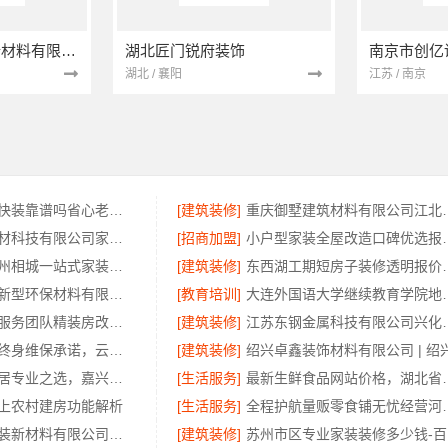
苏州兔哥哥智装新材料有限公司
湖北匠门锐府装饰
湖北 / 襄阳
江苏 / 南京
同城快装快住快装靠谱吗省心老房翻新首选
[建筑装修]
重庆御墅建筑材料有
嘉兴美居乐建材科技有限公司家装匠心施工费用
[招商加盟]
小户型家装全屋改造
百年豪庭：苏州相城一站式家装设计拎包入住报价
[建筑装修]
东西湖工期短房子装修透
选择江西圣匠新型环保材料有限公司，室内装修设计施工厂家
[教育培训]
大连外国语大学
广州天河家装服务团队精装房改造精匠饰家
[建筑装修]
江苏东钢金属科技有
安宁重钢建房终身维保承诺，云南晟构建筑建材有限公司保障
[建筑装修]
南湖区装修家居专业之选，嘉兴家美建材科技有限公司一站式服务
[生活服务]
最新生鲜食品网站价格
上农村建房功能解析
[生活服务]
全程护航量贩零食铺无
苏州兔哥哥智装新材料有限公司｜工业园区旧房翻新老破小拎包入住
[建筑装修]