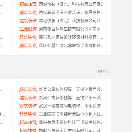
公司越城区个性化家装质量有保障
[招商加盟]
同城快装（湖北）科技有限公司武昌拎包入住，智能家装改造省心
州兔哥哥智装新材料有限公司-工业园区工程施工二手房全包服务
[建筑装修]
西安高新区专业家装设计刚需房售后完善，居安天成（西安）建筑工程有限责任公司
有限公司，桐乡旧房翻新设计
[建筑装修]
本地快装（湖北）科技有限公司江汉省事老房翻新服务
房，云南至高新型建材有限公司
[生活服务]
河南零百味供应链有限公司河南本地低成本量贩零食全域盈利
湖北百年米莱空间美学装饰材料有限公司
[建筑装修]
嘉兴秀洲家装设计环保材料推荐，嘉兴美派建材科技靠谱
房本地快装（湖北）科技有限公司
[建筑装修]
重庆御墅：渝北建房每平米价格环保材料
MORE+
装修服务怎么样？本地环保整装
[建筑装修]
新吴公寓装修预算，无锡亿莱居装饰工程材料有限公司一站式服务
碑，嘉兴锦居装饰材料有限公司靠谱吗
[建筑装修]
新吴公寓装修预算：无锡亿莱居装饰工程材料有限公司定制专属方案
育学院航空职教资讯推荐怎么样
[建筑装修]
武汉一楼带院闪电装修，本地快装（湖北）科技有限公司工期短
慕新不锈钢全案设计：卫生间304材质指南
[建筑装修]
工业园区旧房翻新老破小拎包入住_苏州兔哥哥智装
计创益讯建筑有限公司口碑保障
[招商加盟]
嘉兴美居乐建材科技正规新房装修收费
家专业新房？精匠饰家值得推荐
[招商加盟]
邯郸至臻全宅新材料有限公司，武安焕新至臻打造零醛理想居所