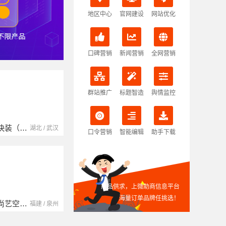
地区中心
官网建设
网站优化
口碑营销
新闻营销
全网营销
群站推广
标题智造
舆情监控
南京玻璃镜子加工厂
湖北省腾冠畅实业贸易有限公司
江苏 / 南京
湖北 / 武汉
口令营销
智能编辑
助手下载
产品供求，上微助商信息平台
海量订单品牌任挑选！
中蓝建投（北京）建设有限公司四川第一分公司
湖南自由家装饰工程有限公司
四川 / 成都
湖南 / 湘潭