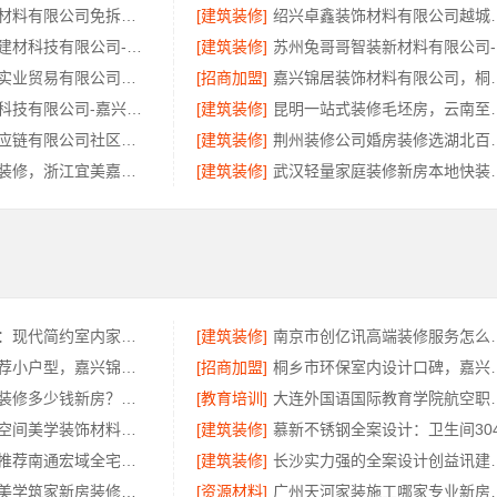
重庆御墅建筑材料有限公司免拆模板价格环保
[建筑装修]
绍兴卓鑫装饰材料有限
宁波雅美和居建材科技有限公司-整装全包家装设计厨卫改造
[建筑装修]
苏
湖北省腾冠畅实业贸易有限公司国内轮胎批发公司流程详解
[招商加盟]
嘉兴锦居装饰材料
嘉兴美派建材科技有限公司-嘉兴秀洲家装设计环保材料推荐
[建筑装修]
昆明一站式装修毛坯
河南零百味供应链有限公司社区高盈利零食硬折扣全域盈利
[建筑装修]
荆州装修公司婚房装修选
新昌优秀居家装修，浙江宜美嘉装饰工程有限公司匠心品质
[建筑装修]
武汉轻量家庭装修新
福建尚艺空间：现代简约室内家装免费设计价格
[建筑装修]
南京市创亿讯高端
南湖区装饰推荐小户型，嘉兴锦居装饰材料有限公司服务好
[招商加盟]
桐乡市环保室内设计口
广州市区家装装修多少钱新房？精匠饰家（广州）家居建材有限公司
[教育培训]
大连外国语国际教
湖北百年米莱空间美学装饰材料有限公司鄂州设计装修实景案例
[建筑装修]
本地全屋家装推荐南通宏域全宅装饰建材有限公司
[建筑装修]
长沙实力强的全案设
湖南本地装修美学筑家新房装修省心又省力
[资源材料]
广州天河家装施工哪