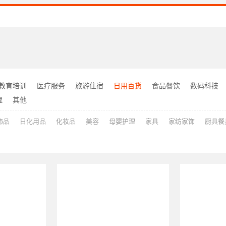
教育培训
医疗服务
旅游住宿
日用百货
食品餐饮
数码科技
理
其他
饰品
日化用品
化妆品
美容
母婴护理
家具
家纺家饰
厨具餐