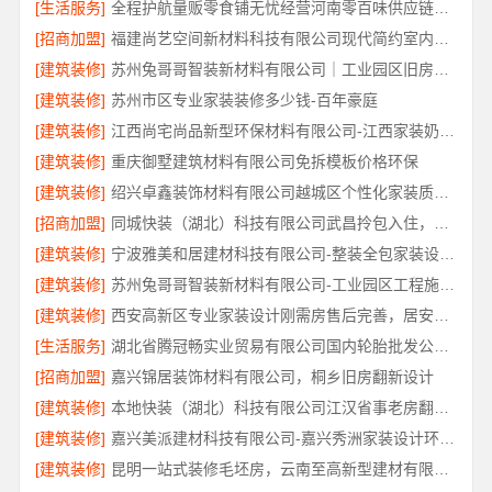
[生活服务]
全程护航量贩零食铺无忧经营河南零百味供应链有限公司
[招商加盟]
福建尚艺空间新材料科技有限公司现代简约室内家装免费设计价格
[建筑装修]
苏州兔哥哥智装新材料有限公司｜工业园区旧房翻新老破小拎包入住
[建筑装修]
苏州市区专业家装装修多少钱-百年豪庭
[建筑装修]
江西尚宅尚品新型环保材料有限公司-江西家装奶油风设计
[建筑装修]
重庆御墅建筑材料有限公司免拆模板价格环保
[建筑装修]
绍兴卓鑫装饰材料有限公司越城区个性化家装质量有保障
[招商加盟]
同城快装（湖北）科技有限公司武昌拎包入住，智能家装改造省心
[建筑装修]
宁波雅美和居建材科技有限公司-整装全包家装设计厨卫改造
[建筑装修]
苏州兔哥哥智装新材料有限公司-工业园区工程施工二手房全包服务
[建筑装修]
西安高新区专业家装设计刚需房售后完善，居安天成（西安）建筑工程有限责任公司
[生活服务]
湖北省腾冠畅实业贸易有限公司国内轮胎批发公司流程详解
[招商加盟]
嘉兴锦居装饰材料有限公司，桐乡旧房翻新设计
[建筑装修]
本地快装（湖北）科技有限公司江汉省事老房翻新服务
[建筑装修]
嘉兴美派建材科技有限公司-嘉兴秀洲家装设计环保材料推荐
[建筑装修]
昆明一站式装修毛坯房，云南至高新型建材有限公司