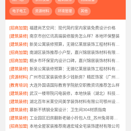
电子电工
资源材料
环境管理
其他
[招商加盟]
福建尚艺空间：现代简约室内家装免费设计价格
[建筑装修]
南京市创亿讯高端装修服务怎么样？本地环保整装
[建筑装修]
新吴公寓装修预算，无锡亿莱居装饰工程材料有限公司一站式服务
[招商加盟]
南湖区装饰推荐小户型，嘉兴锦居装饰材料有限公司服务好
[招商加盟]
桐乡市环保室内设计口碑，嘉兴锦居装饰材料有限公司靠谱吗
[建筑装修]
新吴公寓装修预算：无锡亿莱居装饰工程材料有限公司定制专属方案
[资源材料]
广州市区家装装修多少钱新房？精匠饰家（广州）家居建材有限公司
[教育培训]
大连外国语国际教育学院航空职教资讯推荐怎么样
[建筑装修]
武汉一楼带院闪电装修，本地快装（湖北）科技有限公司工期短
[建筑装修]
湖北百年米莱空间美学装饰材料有限公司鄂州设计装修实景案例
[建筑装修]
慕新不锈钢全案设计：卫生间304材质指南
[建筑装修]
工业园区旧房翻新老破小拎包入住_苏州兔哥哥智装
[招商加盟]
本地全屋家装推荐南通宏域全宅装饰建材有限公司