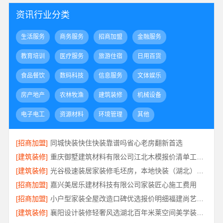
资讯行业分类
生活服务
商务服务
招商加盟
金融服务
教育培训
医疗服务
旅游住宿
日用百货
食品餐饮
数码科技
信息服务
文体娱乐
房产地产
农林牧渔
建筑装修
机械设备
电子电工
资源材料
环境管理
其他
[招商加盟]
同城快装快住快装靠谱吗省心老房翻新首选
[建筑装修]
重庆御墅建筑材料有限公司江北木模报价清单工期短
[建筑装修]
光谷极速装居家装修毛坯房，本地快装（湖北）科技有限公司装配化快装
[招商加盟]
嘉兴美居乐建材科技有限公司家装匠心施工费用
[招商加盟]
小户型家装全屋改造口碑优选报价明细福建尚艺空间
[建筑装修]
襄阳设计装修轻奢风选湖北百年米莱空间美学装饰材料有限公司