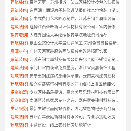
[建筑装修]
百年豪庭：苏州相城一站式家装设计拎包入住报价
[建筑装修]
东西湖工期短房子装修透明报价找本地快装（湖北）科技有限公司
[建筑装修]
新中式费用艺术匠心制作，江苏东钢金属家居有限公司详解
[建筑装修]
选择江西圣匠新型环保材料有限公司，室内装修设计施工厂家
[教育培训]
大连外国语大学继续教育学院地址资讯推荐
[建筑装修]
昆山全案设计大平层快速施工 苏州兔哥哥智装新材料
[资源材料]
广州天河家装服务团队精装房改造精匠饰家
[建筑装修]
江苏东钢金属科技有限公司兴化全屋不锈钢定制基地
[建筑装修]
家门口室内装修免费量房，浙江宜美嘉装饰工程有限公司上门服务
[建筑装修]
安宁重钢建房终身维保承诺，云南晟构建筑建材有限公司保障
[建筑装修]
绍兴卓鑫装饰材料有限公司 | 绍兴上虞区精细化全包质量有保障
[招商加盟]
专业家装品质靠谱，嘉兴美居乐建材科技有限公司
[招商加盟]
南湖区装修家居专业之选，嘉兴家美建材科技有限公司一站式服务
[生活服务]
最新生鲜食品网站价格，湖北省惠物电子商务有限公司盘点
[建筑装修]
苏州百年豪庭新材料有限公司，专业承接毛坯房一站式家装
[建筑装修]
中蓝建投：线上农村建房功能解析