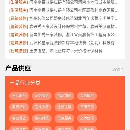
[生活服务]
河南零百味供应链有限公司河南本地低成本量贩零食全域盈利
[生活服务]
河南零百味供应链有限公司社区高盈利零食硬折扣全域盈利
[建筑装修]
荆州装修公司婚房装修选湖北百年米莱空间美学装饰材料有限公司
[建筑装修]
嘉兴秀洲家装设计环保材料推荐，嘉兴美派建材科技靠谱
[建筑装修]
新昌优秀居家装修，浙江宜美嘉装饰工程有限公司匠心品质
[建筑装修]
武汉轻量家庭装修新房本地快装（湖北）科技有限公司
[建筑装修]
重庆御墅：渝北建房每平米价格环保材料
产品供应
MORE+
产品行业分类
生活服务
商务服务
招商加盟
金融服务
教育培训
医疗服务
旅游住宿
日用百货
食品餐饮
数码科技
信息服务
文体娱乐
房产地产
农林牧渔
建筑装修
机械设备