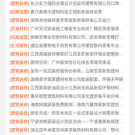
[建筑装修]
长沙实力强的全案设计创益讯建筑有限公司口碑保障
[招商加盟]
嘉兴美居乐建材科技正规新房装修收费
[建筑装修]
湖南本地装修美学筑家新房装修省心又省力
[资源材料]
广州天河家装施工哪家专业新房？精匠饰家值得推荐
[招商加盟]
邯郸至臻全宅新材料有限公司，武安焕新至臻打造零醛理想居所
[生活服务]
湖北省惠物电子商务有限公司便宜数码家电平台好不好
[建筑装修]
江西高端装修哪家好江西圣匠新型环保全屋整装服务
[建筑装修]
鼎饰空间：广州装饰性价比排名零增项承诺
[建筑装修]
呈贡一站式装修服务价格表，云南至高新型建材有限公司闭口合同
[建筑装修]
湖南美学筑家建材有限公司软装配套，环保无甲醛
[建筑装修]
江西家装奶油风设计江西尚宅尚品新型环保材料有限公司
[建筑装修]
重庆御墅建筑材料有限公司渝北建房每平米价格环保材料
[建筑装修]
海南同城家装免费勘测，海南万赢饰家新型建筑材料有限公司
[建筑装修]
居安天成：西安未央区一站式家装设计刚需房售后完善
[建筑装修]
宁波余姚家装设计到店咨询——宁波雅美和居建材科技有限公司
[建筑装修]
湖北百年米莱空间美学装饰材料有限公司｜鄂州有设计感装修公司实景案例