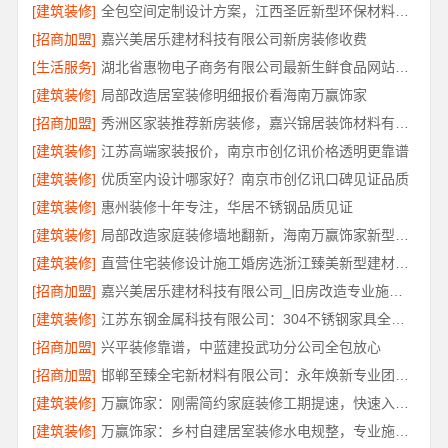
[建筑装修]
全包空间定制设计方案，江西圣匠新型环保材料有限公司
[招商加盟]
嘉兴美居乐建材科技有限公司新房装修收费
[生活服务]
湖北省惠物电子商务有限公司最新生鲜食品网站价格解读
[建筑装修]
局部改造居室装修明细报价看海南万赢饰家
[招商加盟]
秀洲区家装推荐新房装修，嘉兴锦居装饰材料有限公司品质保障
[建筑装修]
江苏高端家装报价，南京市创亿讯价格透明更靠谱
[建筑装修]
优质室内设计哪家好？南京市创亿讯口碑见证品质
[建筑装修]
惠州装修十年专注，华居不锈钢品质见证
[建筑装修]
局部改造家庭装修墙地翻新，海南万赢饰家新型建筑材料有限公为您焕新
[建筑装修]
直营住宅装修设计施工婚房选浙江臻美新型建材有限公司
[招商加盟]
嘉兴美居乐建材科技有限公司_旧房改造专业施工口碑推荐
[建筑装修]
江苏东钢金属科技有限公司：304不锈钢家具全国地址
[招商加盟]
兴平装修靠谱，中蓝建投武功分公司全包放心
[招商加盟]
邯郸至臻全宅新材料有限公司：永年焕新专业团队打造品质居家
[建筑装修]
万赢饰家：刚需简约家庭装修工期提速，快速入住无忧
[建筑装修]
万赢饰家：乡村自建居室装修水电规整，专业施工保障