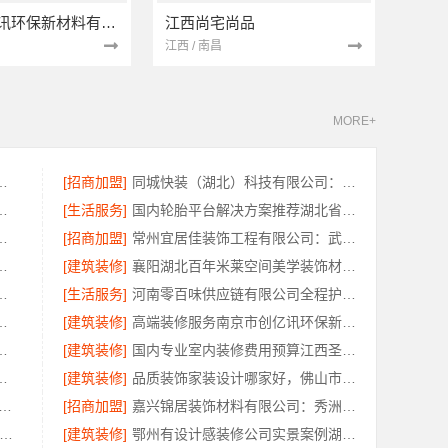
南京市创亿讯环保新材料有限公司
江西尚宅尚品
江西 / 南昌
MORE+
限公司入选不锈钢橱柜十大品牌
[招商加盟]
同城快装（湖北）科技有限公司：湖北全包日式原木风快速装修
好？创亿讯全屋定制更环保
[生活服务]
国内轮胎平台解决方案推荐湖北省腾冠畅实业贸易有限公司
，江西圣匠新型环保材料有限公司详解
[招商加盟]
常州宜居佳装饰工程有限公司：武进全包装修施工专业可靠
案例，江苏东钢金属家居有限公司实景赏析
[建筑装修]
襄阳湖北百年米莱空间美学装饰材料有限公司轻奢风设计装修
保材料有限公司绿色简欧口碑好
[生活服务]
河南零百味供应链有限公司全程护航量贩零食铺无忧经营
价南京市创亿讯环保新材料
[建筑装修]
高端装修服务南京市创亿讯环保新材料全包
零食硬折扣适配全场景
[建筑装修]
国内专业室内装修费用预算江西圣匠新型环保材料有限公司
常州宜居佳装饰工程有限公司为您解析
[建筑装修]
品质装饰家装设计哪家好，佛山市雅居美家建筑装饰工程有限公司靠谱
天成 西安未央区专业装修公寓 免费量房
[招商加盟]
嘉兴锦居装饰材料有限公司：秀洲区家装推荐新房
业整体装饰公司预算-南通宏域全宅装饰建材有限公司
[建筑装修]
鄂州有设计感装修公司实景案例湖北百年米莱空间美学装饰材料有限公司