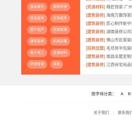
[资源材料]
精匠饰家-广
食品餐饮
数码科技
[建筑装修]
信息服务
文体娱乐
[建筑装修]
房产地产
农林牧渔
[建筑装修]
[建筑装修]
建筑装修
机械设备
[招商加盟]
电子电工
资源材料
[建筑装修]
环境管理
其他
[建筑装修]
按字母分类：
A
B
关于我们
联系我