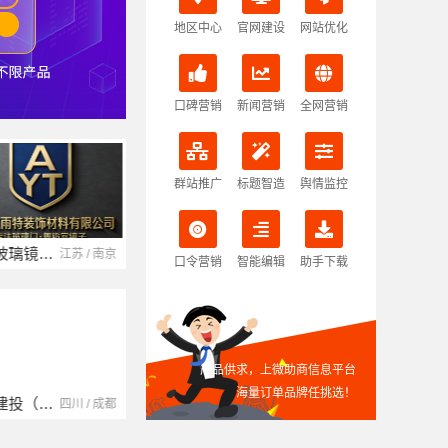
地区中心
官网建设
网站优化
口碑营销
新闻营销
全网营销
群站推广
标题智造
舆情监控
南京玻璃镜子加工厂
湖北省腾冠畅实业贸易有限公司
江苏 / 南京
湖北 / 武汉
口令营销
智能编辑
助手下载
产品供求，上微助商信息平台
海量订单品牌任挑选！
中蓝建投（北京）建设有限公司四川第一分公司
湖南自由家装饰工程有限公司
四川 / 成都
湖南 / 湘潭