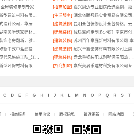
州全屋装修定制专家
[招商加盟]
嘉兴周边专业旧房改造
海南万赢饰家新型建筑材料有限公司免费勘测，同城家装服务
[生活服务]
湖北省腾冠畅实业贸易
匠心制作新中式设计公司，华居不锈钢演绎东方韵味
[建筑装修]
昆明全包装修设计全包
湖南装修公司湖南美学筑家建材有限公司老房翻新靠谱吗
[建筑装修]
优质空间定制多少钱
佛山市区家装装饰老房翻新，雅居美家一站式焕新
[建筑装修]
苏
毛坯房半包装修新中式中蓝建投（北京）建设有限公司武功分公司匠心打造
[建筑装修]
绍兴卓鑫装饰材料
南昌全屋定制现代风格施工队_江西尚宅尚品新型环保材料有限公司
[建筑装修]
盘龙重钢装配式别墅保温隔
江西尚宅尚品新型环保材料有限公司：绿色装修简欧口碑
[招商加盟]
嘉兴美居乐建材科
C
D
E
F
G
H
I
J
K
L
M
N
O
P
Q
R
S
T
们
招商服务
使用协议
版权隐私
最近更新
网站地图