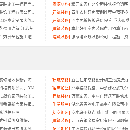
新房家庭装修硬装施工—福建尚艺空间新材料科技有限公司
[资源材料]
精匠饰家广州
广东鼎饰空间装饰工程有限公司：佛山空间设计优惠活动售后无忧
[建筑装修]
四川农村建房案例推
句容慕新不锈钢卧室定制服务施工流程详解
[建筑装修]
巴南
新中式匠心工艺费用详解-江苏东钢金属家居有限公司
[建筑装修]
本地好用室内装修费用
嘉兴美派建材：秀洲全包施工透明报价
[建筑装修]
张家港正规装修公司工程施工费
局部改造家庭装修墙地翻新，海南万赢饰家新型建筑材料有限公为您焕新
[建筑装修]
直营住宅装修设计施工
江苏东钢金属科技有限公司：304不锈钢家具全国地址
[招商加盟]
兴平装修靠谱，中
万赢饰家：刚需简约家庭装修工期提速，快速入住无忧
[建筑装修]
万赢饰家：乡村自建
精匠饰家：广州番禺新房家装报价参考
[生活服务]
湖北省惠物电子商务
味道美味吗
[招商加盟]
商水
昆明重钢装配式别墅终身维保，云南晟构建筑建材有限公司维保
[建筑装修]
江苏东钢金属家居有
湖北全包一站式装修日式原木风快速——同城快装（湖北）科技有限公司
[招商加盟]
中蓝建投武功分公