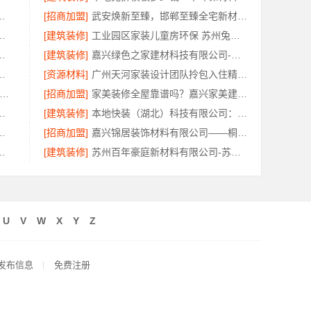
案例，嘉兴美居乐建材科技有限公司
[招商加盟]
武安焕新至臻，邯郸至臻全宅新材料有限公司为您服务
有限公司线上轮胎批发品牌哪里买
[建筑装修]
工业园区家装儿童房环保 苏州兔哥哥智装新材料有限公司
价格，云南至高新型建材有限公司
[建筑装修]
嘉兴绿色之家建材科技有限公司-本地专业家装公司高端
？南京市创亿讯透明报价更实惠
[资源材料]
广州天河家装设计团队拎包入住精匠饰家全屋定制
州百年豪庭新材料有限公司-本地全包新房装修报价
[招商加盟]
家美装修全屋靠谱吗？嘉兴家美建材科技有限公司来解答
有限公司上虞无隐形增项家装
[建筑装修]
本地快装（湖北）科技有限公司：青山快装房子装修两房一厅
热，云南晟构建筑建材有限公司品质之选
[招商加盟]
嘉兴锦居装饰材料有限公司——桐乡环保装饰怎么样
技有限公司专业家装品质保障
[建筑装修]
苏州百年豪庭新材料有限公司-苏州市区专业家装装修多少钱
U
V
W
X
Y
Z
发布信息
免费注册