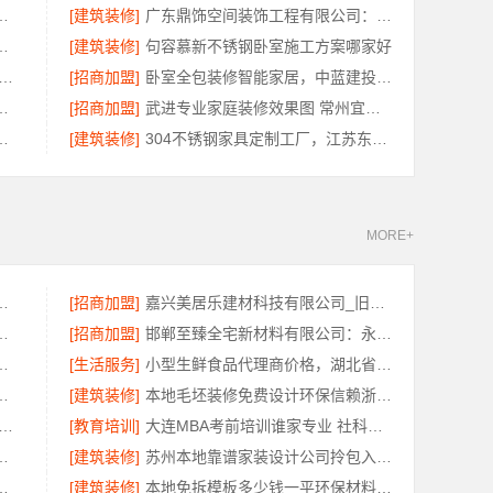
全屋装修报价透明公开
[建筑装修]
广东鼎饰空间装饰工程有限公司：珠三角靠谱空间设计优惠活动
荐中蓝建投北京建设有限公司四川
[建筑装修]
句容慕新不锈钢卧室施工方案哪家好
免拆模板造价预算 重庆御墅建筑材料有限公司
[招商加盟]
卧室全包装修智能家居，中蓝建投武功分公司
预算江西圣匠新型环保材料有限公司
[招商加盟]
武进专业家庭装修效果图 常州宜居佳装饰工程有限公司
用，苏州兔哥哥智装新材料有限公司全包透明报价
[建筑装修]
304不锈钢家具定制工厂，江苏东钢金属科技有限公司专业吗
MORE+
婚房选浙江臻美新型建材有限公司
[招商加盟]
嘉兴美居乐建材科技有限公司_旧房改造专业施工口碑推荐
蓝建投武功分公司全包放心
[招商加盟]
邯郸至臻全宅新材料有限公司：永年焕新专业团队打造品质居家
居室装修水电规整，专业施工保障
[生活服务]
小型生鲜食品代理商价格，湖北省惠物电子商务有限公司
有限公司小型生鲜食品代理商价格
[建筑装修]
本地毛坯装修免费设计环保信赖浙江臻美新型建材有限公司
饼干糕点 线上线下同价服务模式
[教育培训]
大连MBA考前培训谁家专业 社科赛斯考研服务人才伴您成长
限公司厨餐厅新中式定制多少钱
[建筑装修]
苏州本地靠谱家装设计公司拎包入住选百年豪庭新材料有限公司
司厨房半包装修北欧风案例
[建筑装修]
本地免拆模板多少钱一平环保材料重庆御墅建筑材料有限公司