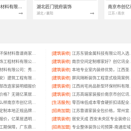
苏州兔哥哥智装新材料有限公司
湖北匠门锐府装饰
湖北 / 襄阳
江苏 / 南京
嘉兴家装装修环保材料靠谱商家，嘉兴美派建材品质保障
[建筑装修]
江苏东钢金属科技有
无锡亿莱居装饰工程材料有限公司旧房硬装报价
[建筑装修]
南京空间定制哪家
嘉兴锦居装饰材料有限公司：秀洲区公寓装饰排名
[建筑装修]
本地专业室内装修优势
居安天成（西安）建筑工程有限责任公司专业装修西安平层免费量房
[建筑装修]
屏风隔断装饰工程意式极简
部改造家装明细报价
[建筑装修]
江西尚宅尚品新型环
江阴房屋翻新价格？无锡亿莱居装饰工程材料有限公司
[建筑装修]
江苏高端家装报
个性化装饰怎么样南京市创亿讯环保新材料公司
[生活服务]
零百味低成本
顶派全铝高端定制本地正规品牌设计在线咨询
[招商加盟]
江苏靠谱家装全包价格，
新吴公寓半包报价，亿莱居透明预算
[建筑装修]
居安
广东正规装饰工期保障，广东鼎饰空间装饰
[招商加盟]
专