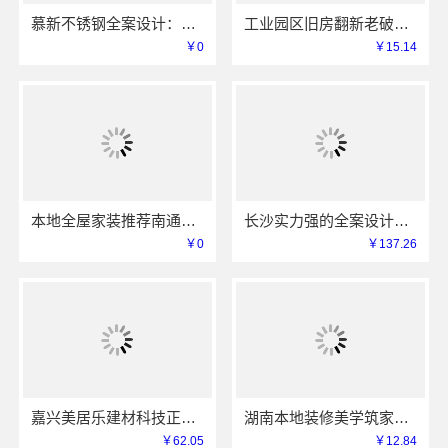
慕新不锈钢全案设计：卫生间304材质指南
工业园区旧房翻新老破小拎包入住_苏州兔哥哥智装
￥0
￥15.14
本地全屋家装推荐南通宏域全宅装饰建材有限公司
长沙实力强的全案设计创益讯建筑有限公司口碑保障
￥0
￥137.26
嘉兴美居乐建材科技正规新房装修收费
湖南本地装修美学筑家新房装修省心又省力
￥62.05
￥12.84