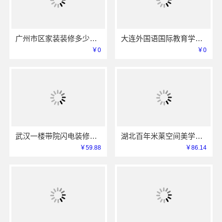
广州市区家装装修多少钱新房？精匠饰家（广州）家居建材有限公司
大连外国语国际教育学院航空职教资讯推荐怎么样
￥0
￥0
武汉一楼带院闪电装修，本地快装（湖北）科技有限公司工期短
湖北百年米莱空间美学装饰材料有限公司鄂州设计装修实景案例
￥59.88
￥86.14