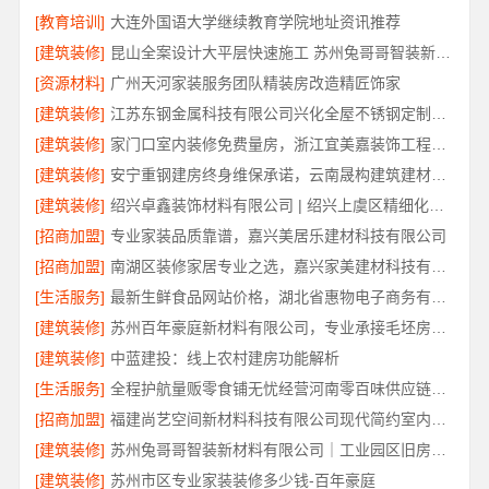
[教育培训]
大连外国语大学继续教育学院地址资讯推荐
[建筑装修]
昆山全案设计大平层快速施工 苏州兔哥哥智装新材料
[资源材料]
广州天河家装服务团队精装房改造精匠饰家
[建筑装修]
江苏东钢金属科技有限公司兴化全屋不锈钢定制基地
[建筑装修]
家门口室内装修免费量房，浙江宜美嘉装饰工程有限公司上门服务
[建筑装修]
安宁重钢建房终身维保承诺，云南晟构建筑建材有限公司保障
[建筑装修]
绍兴卓鑫装饰材料有限公司 | 绍兴上虞区精细化全包质量有保障
[招商加盟]
专业家装品质靠谱，嘉兴美居乐建材科技有限公司
[招商加盟]
南湖区装修家居专业之选，嘉兴家美建材科技有限公司一站式服务
[生活服务]
最新生鲜食品网站价格，湖北省惠物电子商务有限公司盘点
[建筑装修]
苏州百年豪庭新材料有限公司，专业承接毛坯房一站式家装
[建筑装修]
中蓝建投：线上农村建房功能解析
[生活服务]
全程护航量贩零食铺无忧经营河南零百味供应链有限公司
[招商加盟]
福建尚艺空间新材料科技有限公司现代简约室内家装免费设计价格
[建筑装修]
苏州兔哥哥智装新材料有限公司｜工业园区旧房翻新老破小拎包入住
[建筑装修]
苏州市区专业家装装修多少钱-百年豪庭