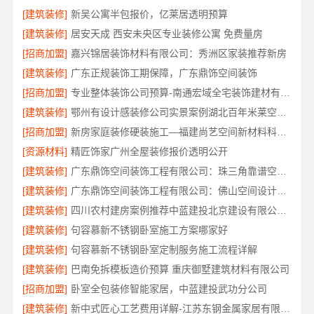
[建筑装修]
新吴公寓半包报价，亿莱居透明预算
[建筑装修]
居安天成 西安未央区专业装修公寓 免费量房
[招商加盟]
嘉兴锦居装饰材料有限公司：秀洲区家装推荐新房
[建筑装修]
广东正规装饰工期保障，广东鼎饰空间装饰
[招商加盟]
专业整体装饰公司预算-南通宏域全宅装饰建材有限公司
[建筑装修]
鄂州有设计感装修公司实景案例湖北百年米莱空间美学装饰材料有限公司
[招商加盟]
新房家庭装修硬装施工—福建尚艺空间新材料科技有限公司
[资源材料]
精匠饰家广州全屋装修报价透明公开
[建筑装修]
广东鼎饰空间装饰工程有限公司：珠三角靠谱空间设计优惠活动
[建筑装修]
广东鼎饰空间装饰工程有限公司：佛山空间设计优惠活动售后无忧
[建筑装修]
四川农村建房案例推荐中蓝建投北京建设有限公司四川
[建筑装修]
句容慕新不锈钢卧室施工方案哪家好
[建筑装修]
句容慕新不锈钢卧室定制服务施工流程详解
[建筑装修]
巴南免拆模板造价预算 重庆御墅建筑材料有限公司
[招商加盟]
卧室全包装修智能家居，中蓝建投武功分公司
[建筑装修]
新中式匠心工艺费用详解-江苏东钢金属家居有限公司