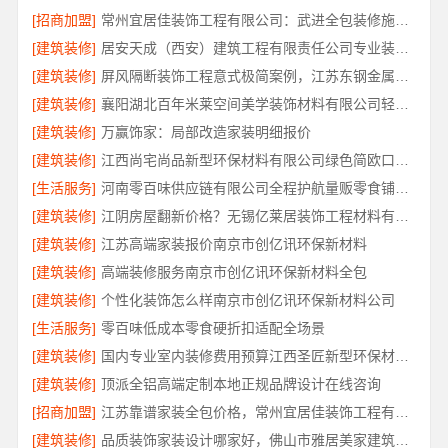
[招商加盟]
常州宜居佳装饰工程有限公司：武进全包装修施工专业可靠
[建筑装修]
居安天成（西安）建筑工程有限责任公司专业装修西安平层免费量房
[建筑装修]
屏风隔断装饰工程意式极简案例，江苏东钢金属家居有限公司实景赏析
[建筑装修]
襄阳湖北百年米莱空间美学装饰材料有限公司轻奢风设计装修
[建筑装修]
万赢饰家：局部改造家装明细报价
[建筑装修]
江西尚宅尚品新型环保材料有限公司绿色简欧口碑好
[生活服务]
河南零百味供应链有限公司全程护航量贩零食铺无忧经营
[建筑装修]
江阴房屋翻新价格？无锡亿莱居装饰工程材料有限公司
[建筑装修]
江苏高端家装报价南京市创亿讯环保新材料
[建筑装修]
高端装修服务南京市创亿讯环保新材料全包
[建筑装修]
个性化装饰怎么样南京市创亿讯环保新材料公司
[生活服务]
零百味低成本零食硬折扣适配全场景
[建筑装修]
国内专业室内装修费用预算江西圣匠新型环保材料有限公司
[建筑装修]
顶派全铝高端定制本地正规品牌设计在线咨询
[招商加盟]
江苏靠谱家装全包价格，常州宜居佳装饰工程有限公司为您解析
[建筑装修]
品质装饰家装设计哪家好，佛山市雅居美家建筑装饰工程有限公司靠谱