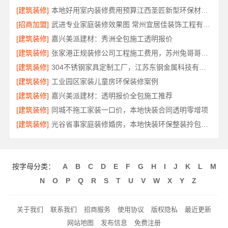
[建筑装修]
本地好用室内装修费用预算江西圣匠新型环保材料有限公司
[招商加盟]
武进专业家庭装修效果图 常州宜居佳装饰工程有限公司
[建筑装修]
嘉兴美派建材：秀洲全包施工透明报价
[建筑装修]
张家港正规装修公司工程施工费用，苏州兔哥哥智装新材料有限公司全包透明报价
[建筑装修]
304不锈钢家具定制工厂，江苏东钢金属科技有限公司专业吗
[建筑装修]
工业园区家装儿童房环保装修案例
[建筑装修]
嘉兴美派建材：透明报价全包施工推荐
[建筑装修]
同城不拖工家装一口价，本地快装合同透明零增项
[建筑装修]
光谷省事家庭装修婚房，本地快装环保整装拎包入住
按字母分类：
A
B
C
D
E
F
G
H
I
J
K
L
M
N
O
P
Q
R
S
T
U
V
W
X
Y
Z
关于我们
联系我们
招商服务
使用协议
版权隐私
最近更新
网站地图
发布信息
免费注册