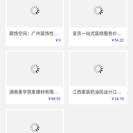
鼎饰空间：广州装饰性价比排名零增项承诺
呈贡一站式装修服务价格表，云南至高新型建材有限公司闭口合同
￥0
￥54.32
湖南美学筑家建材有限公司软装配套，环保无甲醛
江西家装奶油风设计江西尚宅尚品新型环保材料有限公司
￥68.55
￥18.79