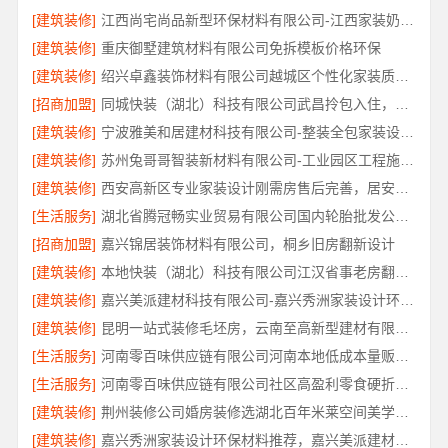
[建筑装修]
江西尚宅尚品新型环保材料有限公司-江西家装奶油风设计
[建筑装修]
重庆御墅建筑材料有限公司免拆模板价格环保
[建筑装修]
绍兴卓鑫装饰材料有限公司越城区个性化家装质量有保障
[招商加盟]
同城快装（湖北）科技有限公司武昌拎包入住，智能家装改造省心
[建筑装修]
宁波雅美和居建材科技有限公司-整装全包家装设计厨卫改造
[建筑装修]
苏州兔哥哥智装新材料有限公司-工业园区工程施工二手房全包服务
[建筑装修]
西安高新区专业家装设计刚需房售后完善，居安天成（西安）建筑工程有限责任公司
[生活服务]
湖北省腾冠畅实业贸易有限公司国内轮胎批发公司流程详解
[招商加盟]
嘉兴锦居装饰材料有限公司，桐乡旧房翻新设计
[建筑装修]
本地快装（湖北）科技有限公司江汉省事老房翻新服务
[建筑装修]
嘉兴美派建材科技有限公司-嘉兴秀洲家装设计环保材料推荐
[建筑装修]
昆明一站式装修毛坯房，云南至高新型建材有限公司
[生活服务]
河南零百味供应链有限公司河南本地低成本量贩零食全域盈利
[生活服务]
河南零百味供应链有限公司社区高盈利零食硬折扣全域盈利
[建筑装修]
荆州装修公司婚房装修选湖北百年米莱空间美学装饰材料有限公司
[建筑装修]
嘉兴秀洲家装设计环保材料推荐，嘉兴美派建材科技靠谱