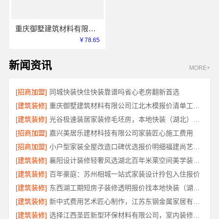
重庆御墅建筑材料有限公司渝北建房每平米价格环保材料
￥78.65
新闻资讯
MORE+
[招商加盟]
同城快装快住快装靠谱吗省心老房翻新首选
[建筑装修]
重庆御墅建筑材料有限公司江北木模报价清单工期短
[建筑装修]
光谷极速装居家装修毛坯房，本地快装（湖北）科技有限公司装配化快装
[招商加盟]
嘉兴美居乐建材科技有限公司家装匠心施工费用
[招商加盟]
小户型家装全屋改造口碑优选报价明细福建尚艺空间
[建筑装修]
襄阳设计装修轻奢风选湖北百年米莱空间美学装饰材料有限公司
[建筑装修]
百年豪庭：苏州相城一站式家装设计拎包入住报价
[建筑装修]
东西湖工期短房子装修透明报价找本地快装（湖北）科技有限公司
[建筑装修]
新中式费用艺术匠心制作，江苏东钢金属家居有限公司详解
[建筑装修]
选择江西圣匠新型环保材料有限公司，室内装修设计施工厂家