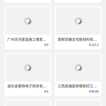
广州天河家装施工哪家专业新房？精匠饰家值得推荐
邯郸至臻全宅新材料有限公司，武安焕新至臻打造零醛理想居所
￥0
￥127.2
湖北省惠物电子商务有限公司便宜数码家电平台好不好
江西高端装修哪家好江西圣匠新型环保全屋整装服务
￥0
￥93.83