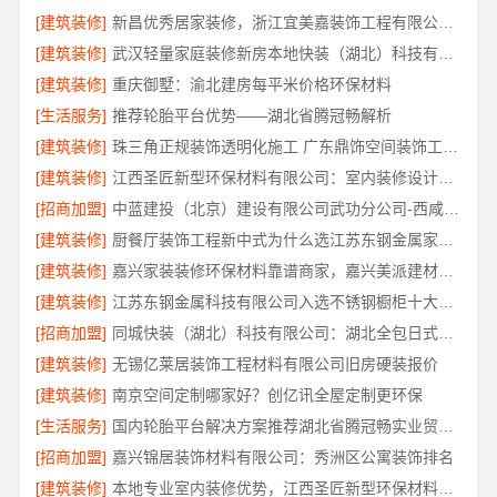
[建筑装修]
新昌优秀居家装修，浙江宜美嘉装饰工程有限公司匠心品质
[建筑装修]
武汉轻量家庭装修新房本地快装（湖北）科技有限公司
[建筑装修]
重庆御墅：渝北建房每平米价格环保材料
[生活服务]
推荐轮胎平台优势——湖北省腾冠畅解析
[建筑装修]
珠三角正规装饰透明化施工 广东鼎饰空间装饰工程有限公司
[建筑装修]
江西圣匠新型环保材料有限公司：室内装修设计与施工专家
[招商加盟]
中蓝建投（北京）建设有限公司武功分公司-西咸新区全包报价
[建筑装修]
厨餐厅装饰工程新中式为什么选江苏东钢金属家居有限公司
[建筑装修]
嘉兴家装装修环保材料靠谱商家，嘉兴美派建材品质保障
[建筑装修]
江苏东钢金属科技有限公司入选不锈钢橱柜十大品牌
[招商加盟]
同城快装（湖北）科技有限公司：湖北全包日式原木风快速装修
[建筑装修]
无锡亿莱居装饰工程材料有限公司旧房硬装报价
[建筑装修]
南京空间定制哪家好？创亿讯全屋定制更环保
[生活服务]
国内轮胎平台解决方案推荐湖北省腾冠畅实业贸易有限公司
[招商加盟]
嘉兴锦居装饰材料有限公司：秀洲区公寓装饰排名
[建筑装修]
本地专业室内装修优势，江西圣匠新型环保材料有限公司详解