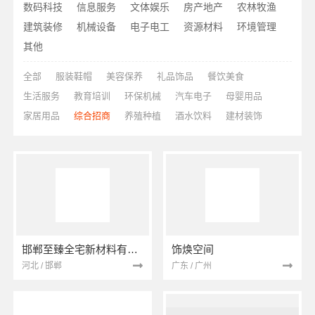
数码科技
信息服务
文体娱乐
房产地产
农林牧渔
建筑装修
机械设备
电子电工
资源材料
环境管理
其他
全部
服装鞋帽
美容保养
礼品饰品
餐饮美食
生活服务
教育培训
环保机械
汽车电子
母婴用品
家居用品
综合招商
养殖种植
酒水饮料
建材装饰
邯郸至臻全宅新材料有限公司
饰焕空间
河北 / 邯郸
广东 / 广州