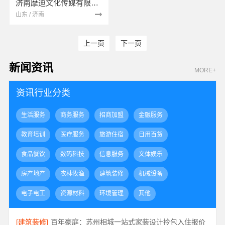
济南摩迪文化传媒有限公司
山东 / 济南
上一页
下一页
新闻资讯
MORE+
资讯行业分类
生活服务
商务服务
招商加盟
金融服务
教育培训
医疗服务
旅游住宿
日用百货
食品餐饮
数码科技
信息服务
文体娱乐
房产地产
农林牧渔
建筑装修
机械设备
电子电工
资源材料
环境管理
其他
[建筑装修]
百年豪庭：苏州相城一站式家装设计拎包入住报价