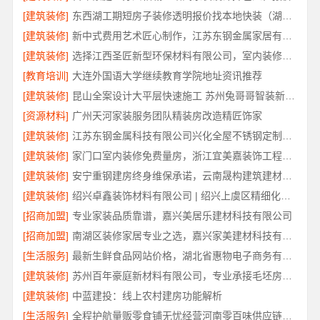
[建筑装修]
东西湖工期短房子装修透明报价找本地快装（湖北）科技有限公司
[建筑装修]
新中式费用艺术匠心制作，江苏东钢金属家居有限公司详解
[建筑装修]
选择江西圣匠新型环保材料有限公司，室内装修设计施工厂家
[教育培训]
大连外国语大学继续教育学院地址资讯推荐
[建筑装修]
昆山全案设计大平层快速施工 苏州兔哥哥智装新材料
[资源材料]
广州天河家装服务团队精装房改造精匠饰家
[建筑装修]
江苏东钢金属科技有限公司兴化全屋不锈钢定制基地
[建筑装修]
家门口室内装修免费量房，浙江宜美嘉装饰工程有限公司上门服务
[建筑装修]
安宁重钢建房终身维保承诺，云南晟构建筑建材有限公司保障
[建筑装修]
绍兴卓鑫装饰材料有限公司 | 绍兴上虞区精细化全包质量有保障
[招商加盟]
专业家装品质靠谱，嘉兴美居乐建材科技有限公司
[招商加盟]
南湖区装修家居专业之选，嘉兴家美建材科技有限公司一站式服务
[生活服务]
最新生鲜食品网站价格，湖北省惠物电子商务有限公司盘点
[建筑装修]
苏州百年豪庭新材料有限公司，专业承接毛坯房一站式家装
[建筑装修]
中蓝建投：线上农村建房功能解析
[生活服务]
全程护航量贩零食铺无忧经营河南零百味供应链有限公司