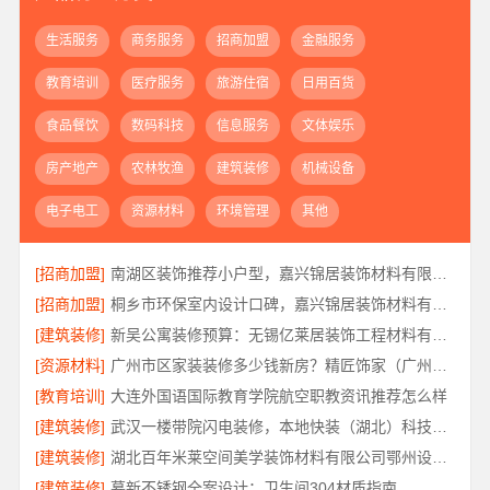
生活服务
商务服务
招商加盟
金融服务
教育培训
医疗服务
旅游住宿
日用百货
食品餐饮
数码科技
信息服务
文体娱乐
房产地产
农林牧渔
建筑装修
机械设备
电子电工
资源材料
环境管理
其他
[招商加盟]
南湖区装饰推荐小户型，嘉兴锦居装饰材料有限公司服务好
[招商加盟]
桐乡市环保室内设计口碑，嘉兴锦居装饰材料有限公司靠谱吗
[建筑装修]
新吴公寓装修预算：无锡亿莱居装饰工程材料有限公司定制专属方案
[资源材料]
广州市区家装装修多少钱新房？精匠饰家（广州）家居建材有限公司
[教育培训]
大连外国语国际教育学院航空职教资讯推荐怎么样
[建筑装修]
武汉一楼带院闪电装修，本地快装（湖北）科技有限公司工期短
[建筑装修]
湖北百年米莱空间美学装饰材料有限公司鄂州设计装修实景案例
[建筑装修]
慕新不锈钢全案设计：卫生间304材质指南