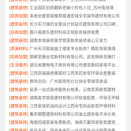
[建筑装修]
工业园区旧房翻新老破小拎包入住_苏州兔哥哥智装
[招商加盟]
本地全屋家装推荐南通宏域全宅装饰建材有限公司
[建筑装修]
长沙实力强的全案设计创益讯建筑有限公司口碑保障
[招商加盟]
嘉兴美居乐建材科技正规新房装修收费
[建筑装修]
湖南本地装修美学筑家新房装修省心又省力
[资源材料]
广州天河家装施工哪家专业新房？精匠饰家值得推荐
[招商加盟]
邯郸至臻全宅新材料有限公司，武安焕新至臻打造零醛理想居所
[生活服务]
湖北省惠物电子商务有限公司便宜数码家电平台好不好
[建筑装修]
江西高端装修哪家好江西圣匠新型环保全屋整装服务
[建筑装修]
鼎饰空间：广州装饰性价比排名零增项承诺
[建筑装修]
呈贡一站式装修服务价格表，云南至高新型建材有限公司闭口合同
[建筑装修]
湖南美学筑家建材有限公司软装配套，环保无甲醛
[建筑装修]
江西家装奶油风设计江西尚宅尚品新型环保材料有限公司
[建筑装修]
重庆御墅建筑材料有限公司渝北建房每平米价格环保材料
[建筑装修]
海南同城家装免费勘测，海南万赢饰家新型建筑材料有限公司
[建筑装修]
居安天成：西安未央区一站式家装设计刚需房售后完善