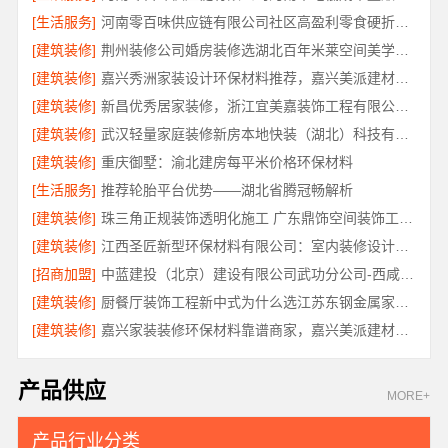
[生活服务]
河南零百味供应链有限公司社区高盈利零食硬折扣全域盈利
[建筑装修]
荆州装修公司婚房装修选湖北百年米莱空间美学装饰材料有限公司
[建筑装修]
嘉兴秀洲家装设计环保材料推荐，嘉兴美派建材科技靠谱
[建筑装修]
新昌优秀居家装修，浙江宜美嘉装饰工程有限公司匠心品质
[建筑装修]
武汉轻量家庭装修新房本地快装（湖北）科技有限公司
[建筑装修]
重庆御墅：渝北建房每平米价格环保材料
[生活服务]
推荐轮胎平台优势——湖北省腾冠畅解析
[建筑装修]
珠三角正规装饰透明化施工 广东鼎饰空间装饰工程有限公司
[建筑装修]
江西圣匠新型环保材料有限公司：室内装修设计与施工专家
[招商加盟]
中蓝建投（北京）建设有限公司武功分公司-西咸新区全包报价
[建筑装修]
厨餐厅装饰工程新中式为什么选江苏东钢金属家居有限公司
[建筑装修]
嘉兴家装装修环保材料靠谱商家，嘉兴美派建材品质保障
产品供应
MORE+
产品行业分类