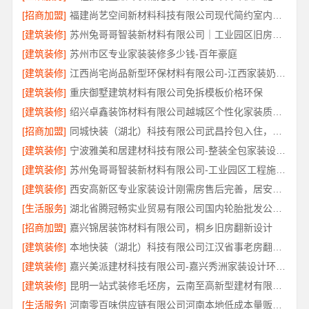
[招商加盟]
福建尚艺空间新材料科技有限公司现代简约室内家装免费设计价格
[建筑装修]
苏州兔哥哥智装新材料有限公司｜工业园区旧房翻新老破小拎包入住
[建筑装修]
苏州市区专业家装装修多少钱-百年豪庭
[建筑装修]
江西尚宅尚品新型环保材料有限公司-江西家装奶油风设计
[建筑装修]
重庆御墅建筑材料有限公司免拆模板价格环保
[建筑装修]
绍兴卓鑫装饰材料有限公司越城区个性化家装质量有保障
[招商加盟]
同城快装（湖北）科技有限公司武昌拎包入住，智能家装改造省心
[建筑装修]
宁波雅美和居建材科技有限公司-整装全包家装设计厨卫改造
[建筑装修]
苏州兔哥哥智装新材料有限公司-工业园区工程施工二手房全包服务
[建筑装修]
西安高新区专业家装设计刚需房售后完善，居安天成（西安）建筑工程有限责任公司
[生活服务]
湖北省腾冠畅实业贸易有限公司国内轮胎批发公司流程详解
[招商加盟]
嘉兴锦居装饰材料有限公司，桐乡旧房翻新设计
[建筑装修]
本地快装（湖北）科技有限公司江汉省事老房翻新服务
[建筑装修]
嘉兴美派建材科技有限公司-嘉兴秀洲家装设计环保材料推荐
[建筑装修]
昆明一站式装修毛坯房，云南至高新型建材有限公司
[生活服务]
河南零百味供应链有限公司河南本地低成本量贩零食全域盈利