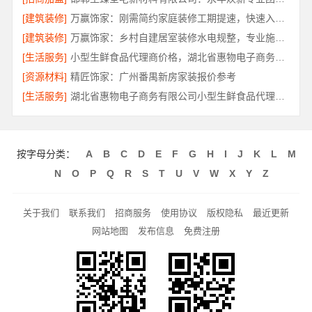
[建筑装修]
万赢饰家：刚需简约家庭装修工期提速，快速入住无忧
[建筑装修]
万赢饰家：乡村自建居室装修水电规整，专业施工保障
[生活服务]
小型生鲜食品代理商价格，湖北省惠物电子商务有限公司
[资源材料]
精匠饰家：广州番禺新房家装报价参考
[生活服务]
湖北省惠物电子商务有限公司小型生鲜食品代理商价格
按字母分类：
A
B
C
D
E
F
G
H
I
J
K
L
M
N
O
P
Q
R
S
T
U
V
W
X
Y
Z
关于我们
联系我们
招商服务
使用协议
版权隐私
最近更新
网站地图
发布信息
免费注册