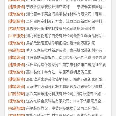
[建筑装修]
宁波余姚家装设计到店咨询——宁波雅美和居建材科技有限公司
[建筑装修]
湖北百年米莱空间美学装饰材料有限公司｜鄂州有设计感装修公司实景案例
[建筑装修]
全包空间定制设计方案，江西圣匠新型环保材料有限公司
[招商加盟]
嘉兴美居乐建材科技有限公司新房装修收费
[生活服务]
湖北省惠物电子商务有限公司最新生鲜食品网站价格解读
[建筑装修]
局部改造居室装修明细报价看海南万赢饰家
[招商加盟]
秀洲区家装推荐新房装修，嘉兴锦居装饰材料有限公司品质保障
[建筑装修]
江苏高端家装报价，南京市创亿讯价格透明更靠谱
[建筑装修]
优质室内设计哪家好？南京市创亿讯口碑见证品质
[建筑装修]
惠州装修十年专注，华居不锈钢品质见证
[建筑装修]
局部改造家庭装修墙地翻新，海南万赢饰家新型建筑材料有限公为您焕新
[建筑装修]
直营住宅装修设计施工婚房选浙江臻美新型建材有限公司
[招商加盟]
嘉兴美居乐建材科技有限公司_旧房改造专业施工口碑推荐
[建筑装修]
江苏东钢金属科技有限公司：304不锈钢家具全国地址
[招商加盟]
兴平装修靠谱，中蓝建投武功分公司全包放心
[招商加盟]
邯郸至臻全宅新材料有限公司：永年焕新专业团队打造品质居家