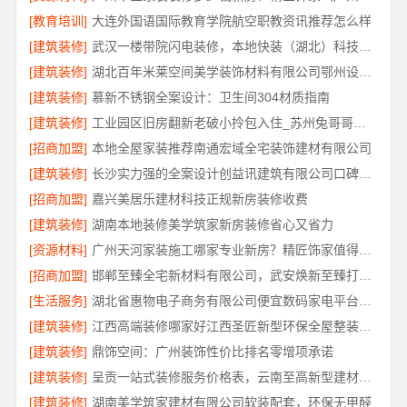
[教育培训]
大连外国语国际教育学院航空职教资讯推荐怎么样
[建筑装修]
武汉一楼带院闪电装修，本地快装（湖北）科技有限公司工期短
[建筑装修]
湖北百年米莱空间美学装饰材料有限公司鄂州设计装修实景案例
[建筑装修]
慕新不锈钢全案设计：卫生间304材质指南
[建筑装修]
工业园区旧房翻新老破小拎包入住_苏州兔哥哥智装
[招商加盟]
本地全屋家装推荐南通宏域全宅装饰建材有限公司
[建筑装修]
长沙实力强的全案设计创益讯建筑有限公司口碑保障
[招商加盟]
嘉兴美居乐建材科技正规新房装修收费
[建筑装修]
湖南本地装修美学筑家新房装修省心又省力
[资源材料]
广州天河家装施工哪家专业新房？精匠饰家值得推荐
[招商加盟]
邯郸至臻全宅新材料有限公司，武安焕新至臻打造零醛理想居所
[生活服务]
湖北省惠物电子商务有限公司便宜数码家电平台好不好
[建筑装修]
江西高端装修哪家好江西圣匠新型环保全屋整装服务
[建筑装修]
鼎饰空间：广州装饰性价比排名零增项承诺
[建筑装修]
呈贡一站式装修服务价格表，云南至高新型建材有限公司闭口合同
[建筑装修]
湖南美学筑家建材有限公司软装配套，环保无甲醛