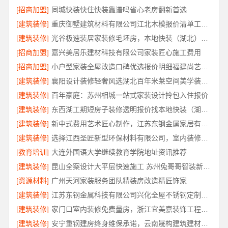
[招商加盟]
同城快装快住快装靠谱吗省心老房翻新首选
[建筑装修]
重庆御墅建筑材料有限公司江北木模报价清单工期短
[建筑装修]
光谷极速装居家装修毛坯房，本地快装（湖北）科技有限公司装配化快装
[招商加盟]
嘉兴美居乐建材科技有限公司家装匠心施工费用
[招商加盟]
小户型家装全屋改造口碑优选报价明细福建尚艺空间
[建筑装修]
襄阳设计装修轻奢风选湖北百年米莱空间美学装饰材料有限公司
[建筑装修]
百年豪庭：苏州相城一站式家装设计拎包入住报价
[建筑装修]
东西湖工期短房子装修透明报价找本地快装（湖北）科技有限公司
[建筑装修]
新中式费用艺术匠心制作，江苏东钢金属家居有限公司详解
[建筑装修]
选择江西圣匠新型环保材料有限公司，室内装修设计施工厂家
[教育培训]
大连外国语大学继续教育学院地址资讯推荐
[建筑装修]
昆山全案设计大平层快速施工 苏州兔哥哥智装新材料
[资源材料]
广州天河家装服务团队精装房改造精匠饰家
[建筑装修]
江苏东钢金属科技有限公司兴化全屋不锈钢定制基地
[建筑装修]
家门口室内装修免费量房，浙江宜美嘉装饰工程有限公司上门服务
[建筑装修]
安宁重钢建房终身维保承诺，云南晟构建筑建材有限公司保障