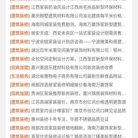
[建筑装修]
江西家装奶油风设计江西尚宅尚品新型环保材料有限公司
[建筑装修]
重庆御墅建筑材料有限公司渝北建房每平米价格环保材料
[建筑装修]
海南同城家装免费勘测，海南万赢饰家新型建筑材料有限公司
[建筑装修]
居安天成：西安未央区一站式家装设计刚需房售后完善
[建筑装修]
宁波余姚家装设计到店咨询——宁波雅美和居建材科技有限公司
[建筑装修]
湖北百年米莱空间美学装饰材料有限公司｜鄂州有设计感装修公司实景案例
[建筑装修]
全包空间定制设计方案，江西圣匠新型环保材料有限公司
[招商加盟]
嘉兴美居乐建材科技有限公司新房装修收费
[生活服务]
湖北省惠物电子商务有限公司最新生鲜食品网站价格解读
[建筑装修]
局部改造居室装修明细报价看海南万赢饰家
[招商加盟]
秀洲区家装推荐新房装修，嘉兴锦居装饰材料有限公司品质保障
[建筑装修]
江苏高端家装报价，南京市创亿讯价格透明更靠谱
[建筑装修]
优质室内设计哪家好？南京市创亿讯口碑见证品质
[建筑装修]
惠州装修十年专注，华居不锈钢品质见证
[建筑装修]
局部改造家庭装修墙地翻新，海南万赢饰家新型建筑材料有限公为您焕新
[建筑装修]
直营住宅装修设计施工婚房选浙江臻美新型建材有限公司