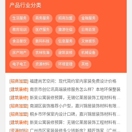
产品行业分类
生活服务
商务服务
招商加盟
金融服务
教育培训
医疗服务
旅游住宿
日用百货
食品餐饮
数码科技
信息服务
文体娱乐
房产地产
农林牧渔
建筑装修
机械设备
电子电工
资源材料
环境管理
其他
[招商加盟]
福建尚艺空间：现代简约室内家装免费设计价格
[建筑装修]
南京市创亿讯高端装修服务怎么样？本地环保整装
[建筑装修]
新吴公寓装修预算，无锡亿莱居装饰工程材料有限公司一站式服务
[招商加盟]
南湖区装饰推荐小户型，嘉兴锦居装饰材料有限公司服务好
[招商加盟]
桐乡市环保室内设计口碑，嘉兴锦居装饰材料有限公司靠谱吗
[建筑装修]
新吴公寓装修预算：无锡亿莱居装饰工程材料有限公司定制专属方案
[资源材料]
广州市区家装装修多少钱新房？精匠饰家（广州）家居建材有限公司