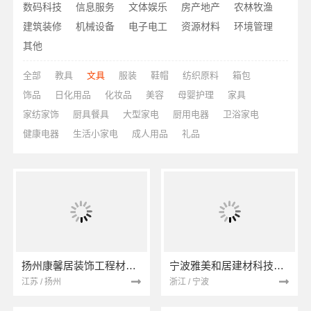
数码科技
信息服务
文体娱乐
房产地产
农林牧渔
建筑装修
机械设备
电子电工
资源材料
环境管理
其他
全部
教具
文具
服装
鞋帽
纺织原料
箱包
饰品
日化用品
化妆品
美容
母婴护理
家具
家纺家饰
厨具餐具
大型家电
厨用电器
卫浴家电
健康电器
生活小家电
成人用品
礼品
扬州康馨居装饰工程材料有限公司
宁波雅美和居建材科技有限公司
江苏 / 扬州
浙江 / 宁波