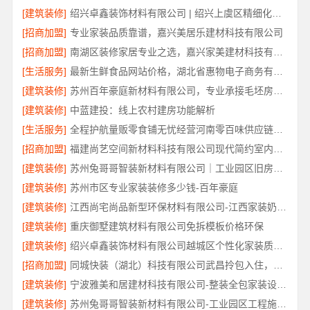
[建筑装修]
绍兴卓鑫装饰材料有限公司 | 绍兴上虞区精细化全包质量有保障
[招商加盟]
专业家装品质靠谱，嘉兴美居乐建材科技有限公司
[招商加盟]
南湖区装修家居专业之选，嘉兴家美建材科技有限公司一站式服务
[生活服务]
最新生鲜食品网站价格，湖北省惠物电子商务有限公司盘点
[建筑装修]
苏州百年豪庭新材料有限公司，专业承接毛坯房一站式家装
[建筑装修]
中蓝建投：线上农村建房功能解析
[生活服务]
全程护航量贩零食铺无忧经营河南零百味供应链有限公司
[招商加盟]
福建尚艺空间新材料科技有限公司现代简约室内家装免费设计价格
[建筑装修]
苏州兔哥哥智装新材料有限公司｜工业园区旧房翻新老破小拎包入住
[建筑装修]
苏州市区专业家装装修多少钱-百年豪庭
[建筑装修]
江西尚宅尚品新型环保材料有限公司-江西家装奶油风设计
[建筑装修]
重庆御墅建筑材料有限公司免拆模板价格环保
[建筑装修]
绍兴卓鑫装饰材料有限公司越城区个性化家装质量有保障
[招商加盟]
同城快装（湖北）科技有限公司武昌拎包入住，智能家装改造省心
[建筑装修]
宁波雅美和居建材科技有限公司-整装全包家装设计厨卫改造
[建筑装修]
苏州兔哥哥智装新材料有限公司-工业园区工程施工二手房全包服务