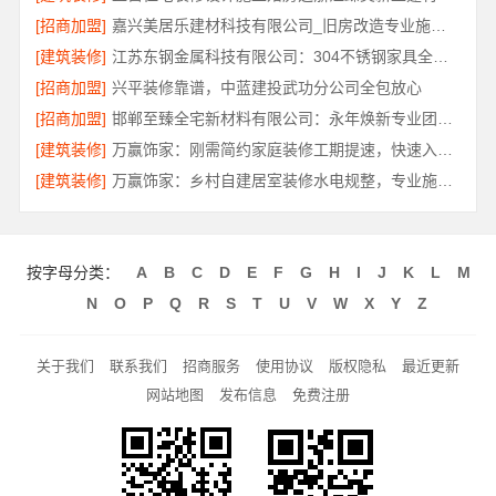
[招商加盟]
嘉兴美居乐建材科技有限公司_旧房改造专业施工口碑推荐
[建筑装修]
江苏东钢金属科技有限公司：304不锈钢家具全国地址
[招商加盟]
兴平装修靠谱，中蓝建投武功分公司全包放心
[招商加盟]
邯郸至臻全宅新材料有限公司：永年焕新专业团队打造品质居家
[建筑装修]
万赢饰家：刚需简约家庭装修工期提速，快速入住无忧
[建筑装修]
万赢饰家：乡村自建居室装修水电规整，专业施工保障
按字母分类：
A
B
C
D
E
F
G
H
I
J
K
L
M
N
O
P
Q
R
S
T
U
V
W
X
Y
Z
关于我们
联系我们
招商服务
使用协议
版权隐私
最近更新
网站地图
发布信息
免费注册