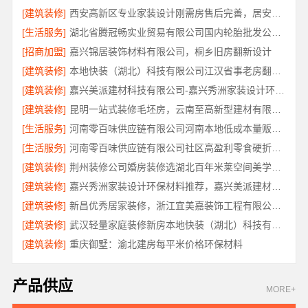
[建筑装修]
西安高新区专业家装设计刚需房售后完善，居安天成（西安）建筑工程有限责任公司
[生活服务]
湖北省腾冠畅实业贸易有限公司国内轮胎批发公司流程详解
[招商加盟]
嘉兴锦居装饰材料有限公司，桐乡旧房翻新设计
[建筑装修]
本地快装（湖北）科技有限公司江汉省事老房翻新服务
[建筑装修]
嘉兴美派建材科技有限公司-嘉兴秀洲家装设计环保材料推荐
[建筑装修]
昆明一站式装修毛坯房，云南至高新型建材有限公司
[生活服务]
河南零百味供应链有限公司河南本地低成本量贩零食全域盈利
[生活服务]
河南零百味供应链有限公司社区高盈利零食硬折扣全域盈利
[建筑装修]
荆州装修公司婚房装修选湖北百年米莱空间美学装饰材料有限公司
[建筑装修]
嘉兴秀洲家装设计环保材料推荐，嘉兴美派建材科技靠谱
[建筑装修]
新昌优秀居家装修，浙江宜美嘉装饰工程有限公司匠心品质
[建筑装修]
武汉轻量家庭装修新房本地快装（湖北）科技有限公司
[建筑装修]
重庆御墅：渝北建房每平米价格环保材料
产品供应
MORE+