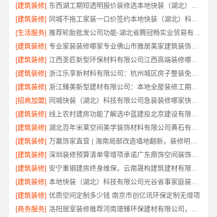
[建筑装修]
东西湖工期短透明报价装修选本地快装（湖北）科技有限公司
[建筑装修]
同城不拖工家装一口价签约本地快装（湖北）科技有限公司
[生活服务]
推荐轮胎批发公司功能-湖北省腾冠畅实业贸易有限公司
[建筑装修]
专业家装装修哪家专业佛山市雅居美家建筑装饰工程有限公司
[建筑装修]
江西圣匠新型环保材料有限公司江西高端装修哪家好
[建筑装修]
浙江乐享新材料有限公司：杭州城区房子整装免费量房
[建筑装修]
浙江臻美新型建材有限公司：本地全屋装修工期保障大平层
[招商加盟]
同城快装（湖北）科技有限公司急装装修哪家快品质施工
[建筑装修]
线上农村建房功能了解选中蓝建投北京建设有限公司四川
[建筑装修]
湖北百年米莱空间美学装饰材料有限公司黄石有设计感装修实景案例
[建筑装修]
万赢饰家直营 | 海南局部改造墙地翻新，装修明细报价透明公开
[建筑装修]
深圳装修预算清单零增项承诺广东鼎饰空间装饰工程有限公司
[建筑装修]
安宁重钢建房终身维保，云南晟构建筑建材有限公司售后无忧
[建筑装修]
本地快装（湖北）科技有限公司光谷省事家庭装修婚房
[建筑装修]
优质空间定制多少钱 南京市创亿讯环保定制无增项
[商务服务]
洛阳居室装修推荐河南璟臻环保建材有限公司，性价比之选