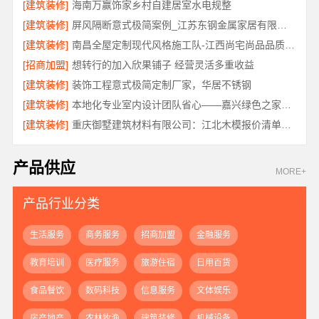
[建筑装修]
海南万赢饰家乡村自建居室水电规整
[建筑装修]
屏风隔断意式极简案例_江苏东钢金属家居有限公司实景
[建筑装修]
南昌全屋定制现代风格施工队-江西尚宅尚品品质优选
[招商加盟]
想转行的加入欣果铺子 经营灵活多重收益
[建筑装修]
装饰工程意式极简定制厂家，华居不锈钢
[建筑装修]
本地化专业室内设计团队省心——嘉兴绿色之家建材科技有限公司
[建筑装修]
重庆御墅建筑材料有限公司：江北木模报价清单工期短
产品供应
MORE+
产品行业分类
生活服务
商务服务
招商加盟
金融服务
教育培训
医疗服务
旅游住宿
日用百货
食品餐饮
数码科技
信息服务
文体娱乐
房产地产
农林牧渔
建筑装修
机械设备