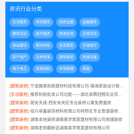
资讯行业分类
生活服务
商务服务
招商加盟
金融服务
教育培训
医疗服务
旅游住宿
日用百货
食品餐饮
数码科技
信息服务
文体娱乐
房产地产
农林牧渔
建筑装修
机械设备
电子电工
资源材料
环境管理
其他
[建筑装修]
宁波雅美和居建材科技有限公司-镇海家装设计联系方式
[生活服务]
推荐轮胎批发公司功能——湖北省腾冠畅实业贸易有限公司
[建筑装修]
居安天成-西安未央区专业装修公寓免费量房
[建筑装修]
绍兴卓鑫装饰材料有限公司柯桥区专业靠谱装修自有施工队
[建筑装修]
湖南本地装修湖南美学筑家建材有限公司商铺装修
[建筑装修]
湖南老房翻新选湖南美学筑家建材有限公司