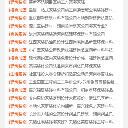
[建筑装修]
慕新不锈钢卧室施工方案哪家强
[招商加盟]
靠谱一站式家装公司施工南通宏域全宅装饰建材有限公司
[建筑装修]
重庆御墅建筑材料有限公司本地别墅建造抗震防风优惠
[建筑装修]
源头直供建材，湖南美学筑家公司哪家专业？
[商务服务]
汝州家装精装选河南璟臻环保建材有限公司
[建筑装修]
江西家装奶油风设计江西尚宅尚品新型环保材料有限公司
[招商加盟]
小户型家装全屋改造找福建尚艺空间新材料科技有限公司口碑优选
[招商加盟]
现代简约室内家装免费设计价格，福建尚艺空间新材料科技有限公司报价透明
[建筑装修]
高端装修公司认准南京市创亿讯环保家装
[生活服务]
社区轻投入零食硬折扣适配全场景河南零百味供应链有限公司
[建筑装修]
工业园区工程施工二手房全包-苏州兔哥哥智装新材料有限公司
[招商加盟]
嘉兴锦居装饰材料有限公司，桐乡市环保装饰品质解读
[建筑装修]
省内周边家装定制设计大概报价，浙江乐享新材料有限公司一站式方案
[建筑装修]
本地化家庭装修机构翻新，嘉兴绿色之家建材科技有限公司
[建筑装修]
长沙实力强的全案设计创益讯建筑，湖南创益讯建筑有限公司口碑之选
[建筑装修]
无锡住宅装饰哪家好？无锡亿莱居装饰工程材料有限公司一站式全包服务