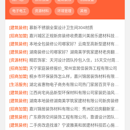
电子电工
资源材料
环境管理
其他
[建筑装修]
慕新不锈钢全案设计卫生间304材质
[招商加盟]
嘉兴城区正规新房装修收费嘉兴美居乐建材科技有限公司
[建筑装修]
本地全包装修公司哪家好？云南至高新型建材有限公司
[建筑装修]
湖南装修公司哪家好？湖南美学筑家建材老房翻新闭口合同
[资源材料]
精匠饰家：天河设计团队拎包入住，15天交付周期优势
[招商加盟]
天宁家庭装修报价_常州宜居佳装饰工程有限公司
[招商加盟]
桐乡市环保装饰怎么样，嘉兴锦居装饰材料有限公司环保材料
[生活服务]
湖北省惠物电子商务有限公司热门家居百货平台优势解读
[建筑装修]
江西尚宅尚品新型环保材料有限公司家装奶油风设计
[建筑装修]
湖南本地装修湖南美学筑家建材有限公司新房装修
[招商加盟]
嘉兴锦居装饰材料有限公司：秀洲区旧房翻新室内设计哪家好
[建筑装修]
广东鼎饰空间装饰工程有限公司，靠谱设计团队，工艺扎实有保障
[建筑装修]
二手房改造找谁？宁波雅美和居建材科技匠心施工全托管