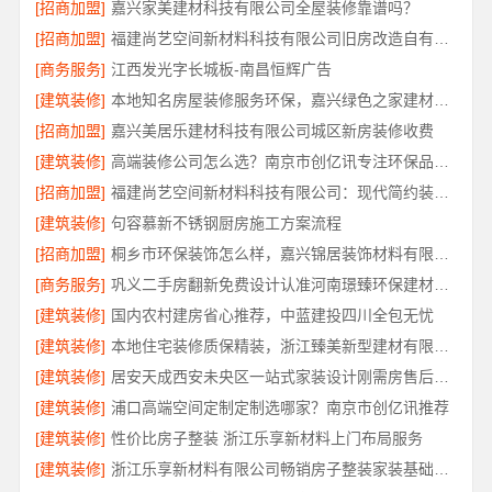
[招商加盟]
嘉兴家美建材科技有限公司全屋装修靠谱吗？
[招商加盟]
福建尚艺空间新材料科技有限公司旧房改造自有工厂落地
[商务服务]
江西发光字长城板-南昌恒辉广告
[建筑装修]
本地知名房屋装修服务环保，嘉兴绿色之家建材科技有限公司
[招商加盟]
嘉兴美居乐建材科技有限公司城区新房装修收费
[建筑装修]
高端装修公司怎么选？南京市创亿讯专注环保品质装修
[招商加盟]
福建尚艺空间新材料科技有限公司：现代简约装修免费设计整体落地
[建筑装修]
句容慕新不锈钢厨房施工方案流程
[招商加盟]
桐乡市环保装饰怎么样，嘉兴锦居装饰材料有限公司材料可靠
[商务服务]
巩义二手房翻新免费设计认准河南璟臻环保建材有限公司
[建筑装修]
国内农村建房省心推荐，中蓝建投四川全包无忧
[建筑装修]
本地住宅装修质保精装，浙江臻美新型建材有限公司省心选
[建筑装修]
居安天成西安未央区一站式家装设计刚需房售后完善
[建筑装修]
浦口高端空间定制定制选哪家？南京市创亿讯推荐
[建筑装修]
性价比房子整装 浙江乐享新材料上门布局服务
[建筑装修]
浙江乐享新材料有限公司畅销房子整装家装基础工程上门服务