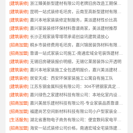
[建筑装修]
浙江臻美新型建材有限公司老牌旧房改造工期保障小户型
[建筑装修]
昆明一站式装修毛坯房，云南至高新型建材有限公司省心到家
[建筑装修]
嘉兴本地家装装修定制服务，美派建材性价比高
[建筑装修]
嘉兴家装装修环保材料靠谱商家，美派建材推荐
[建筑装修]
长沙正规家装零增项承诺创益讯建筑请放心
[招商加盟]
桐乡市装修费用毛坯房，嘉兴锦居装饰材料有限公司
[招商加盟]
靠谱一站式家装公司施工-南通宏域全宅装饰建材有限公司
[建筑装修]
无锡旧房硬装报价明细，无锡亿莱居装饰公开透明
[建筑装修]
嘉兴本地家装施工全包透明报价，嘉兴美派建材科技有限公司
[建筑装修]
居安天成：西安环保家装施工公寓自有施工队
[建筑装修]
江苏东钢金属科技有限公司：304不锈钢家具定制工厂怎么样
[建筑装修]
嘉兴绿色之家建材科技有限公司：本地化室内设计团队省心优选
[招商加盟]
嘉兴美居乐建材科技有限公司-专业家装品质靠谱服务
[招商加盟]
福建尚艺空间新材料科技有限公司小户型家装全屋改造省心省力
[生活服务]
湖北省惠物电子商务有限公司：便宜数码家电平台好不好
[招商加盟]
海安一站式装修公司价格，南通宏域全宅装饰建材有限公司性价比