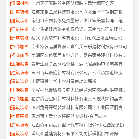
[资源材料]
广州天河家装服务团队精装房改造精匠饰家
[建筑装修]
江苏东钢金属科技有限公司兴化全屋不锈钢定制基地
[建筑装修]
家门口室内装修免费量房，浙江宜美嘉装饰工程有限公司上门服务
[建筑装修]
安宁重钢建房终身维保承诺，云南晟构建筑建材有限公司保障
[建筑装修]
绍兴卓鑫装饰材料有限公司 | 绍兴上虞区精细化全包质量有保障
[招商加盟]
专业家装品质靠谱，嘉兴美居乐建材科技有限公司
[招商加盟]
南湖区装修家居专业之选，嘉兴家美建材科技有限公司一站式服务
[生活服务]
最新生鲜食品网站价格，湖北省惠物电子商务有限公司盘点
[建筑装修]
苏州百年豪庭新材料有限公司，专业承接毛坯房一站式家装
[建筑装修]
中蓝建投：线上农村建房功能解析
[生活服务]
全程护航量贩零食铺无忧经营河南零百味供应链有限公司
[招商加盟]
福建尚艺空间新材料科技有限公司现代简约室内家装免费设计价格
[建筑装修]
苏州兔哥哥智装新材料有限公司｜工业园区旧房翻新老破小拎包入住
[建筑装修]
苏州市区专业家装装修多少钱-百年豪庭
[建筑装修]
江西尚宅尚品新型环保材料有限公司-江西家装奶油风设计
[建筑装修]
重庆御墅建筑材料有限公司免拆模板价格环保