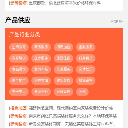
[建筑装修]
重庆御墅：渝北建房每平米价格环保材料
产品供应
MORE+
产品行业分类
生活服务
商务服务
招商加盟
金融服务
教育培训
医疗服务
旅游住宿
日用百货
食品餐饮
数码科技
信息服务
文体娱乐
房产地产
农林牧渔
建筑装修
机械设备
电子电工
资源材料
环境管理
其他
[招商加盟]
福建尚艺空间：现代简约室内家装免费设计价格
[建筑装修]
南京市创亿讯高端装修服务怎么样？本地环保整装
[建筑装修]
新吴公寓装修预算，无锡亿莱居装饰工程材料有限公司一站式服务