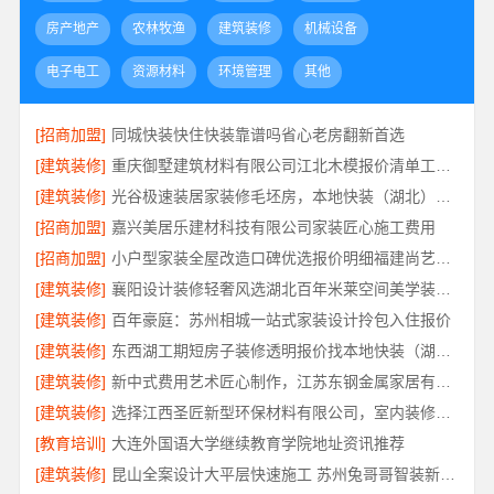
房产地产
农林牧渔
建筑装修
机械设备
电子电工
资源材料
环境管理
其他
[招商加盟]
同城快装快住快装靠谱吗省心老房翻新首选
[建筑装修]
重庆御墅建筑材料有限公司江北木模报价清单工期短
[建筑装修]
光谷极速装居家装修毛坯房，本地快装（湖北）科技有限公司装配化快装
[招商加盟]
嘉兴美居乐建材科技有限公司家装匠心施工费用
[招商加盟]
小户型家装全屋改造口碑优选报价明细福建尚艺空间
[建筑装修]
襄阳设计装修轻奢风选湖北百年米莱空间美学装饰材料有限公司
[建筑装修]
百年豪庭：苏州相城一站式家装设计拎包入住报价
[建筑装修]
东西湖工期短房子装修透明报价找本地快装（湖北）科技有限公司
[建筑装修]
新中式费用艺术匠心制作，江苏东钢金属家居有限公司详解
[建筑装修]
选择江西圣匠新型环保材料有限公司，室内装修设计施工厂家
[教育培训]
大连外国语大学继续教育学院地址资讯推荐
[建筑装修]
昆山全案设计大平层快速施工 苏州兔哥哥智装新材料