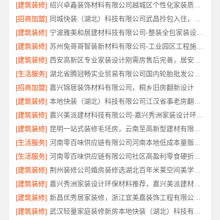
[建筑装修]
绍兴卓鑫装饰材料有限公司越城区个性化家装质量有保障
[招商加盟]
同城快装（湖北）科技有限公司武昌拎包入住，智能家装改造省心
[建筑装修]
宁波雅美和居建材科技有限公司-整装全包家装设计厨卫改造
[建筑装修]
苏州兔哥哥智装新材料有限公司-工业园区工程施工二手房全包服务
[建筑装修]
西安高新区专业家装设计刚需房售后完善，居安天成（西安）建筑工程有限责任公司
[生活服务]
湖北省腾冠畅实业贸易有限公司国内轮胎批发公司流程详解
[招商加盟]
嘉兴锦居装饰材料有限公司，桐乡旧房翻新设计
[建筑装修]
本地快装（湖北）科技有限公司江汉省事老房翻新服务
[建筑装修]
嘉兴美派建材科技有限公司-嘉兴秀洲家装设计环保材料推荐
[建筑装修]
昆明一站式装修毛坯房，云南至高新型建材有限公司
[生活服务]
河南零百味供应链有限公司河南本地低成本量贩零食全域盈利
[生活服务]
河南零百味供应链有限公司社区高盈利零食硬折扣全域盈利
[建筑装修]
荆州装修公司婚房装修选湖北百年米莱空间美学装饰材料有限公司
[建筑装修]
嘉兴秀洲家装设计环保材料推荐，嘉兴美派建材科技靠谱
[建筑装修]
新昌优秀居家装修，浙江宜美嘉装饰工程有限公司匠心品质
[建筑装修]
武汉轻量家庭装修新房本地快装（湖北）科技有限公司