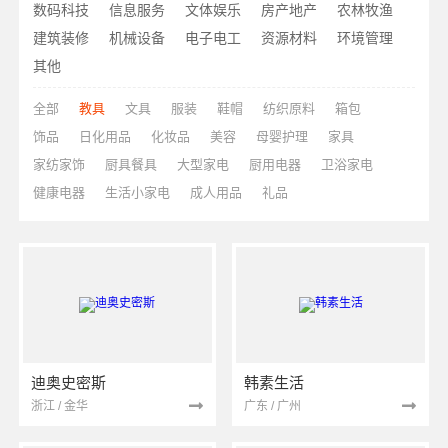
数码科技
信息服务
文体娱乐
房产地产
农林牧渔
建筑装修
机械设备
电子电工
资源材料
环境管理
其他
全部
教具
文具
服装
鞋帽
纺织原料
箱包
饰品
日化用品
化妆品
美容
母婴护理
家具
家纺家饰
厨具餐具
大型家电
厨用电器
卫浴家电
健康电器
生活小家电
成人用品
礼品
迪奥史密斯
韩素生活
浙江 / 金华
广东 / 广州