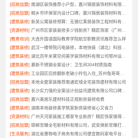
[招商加盟]
南湖区装饰推荐小户型，嘉兴锦居装饰材料有限公司服务好
[招商加盟]
桐乡市环保室内设计口碑，嘉兴锦居装饰材料有限公司靠谱吗
[建筑装修]
新吴公寓装修预算：无锡亿莱居装饰工程材料有限公司定制专属方案
[资源材料]
广州市区家装装修多少钱新房？精匠饰家（广州）家居建材有限公司
[教育培训]
大连外国语国际教育学院航空职教资讯推荐怎么样
[建筑装修]
武汉一楼带院闪电装修，本地快装（湖北）科技有限公司工期短
[建筑装修]
湖北百年米莱空间美学装饰材料有限公司鄂州设计装修实景案例
[建筑装修]
慕新不锈钢全案设计：卫生间304材质指南
[建筑装修]
工业园区旧房翻新老破小拎包入住_苏州兔哥哥智装
[招商加盟]
本地全屋家装推荐南通宏域全宅装饰建材有限公司
[建筑装修]
长沙实力强的全案设计创益讯建筑有限公司口碑保障
[招商加盟]
嘉兴美居乐建材科技正规新房装修收费
[建筑装修]
湖南本地装修美学筑家新房装修省心又省力
[资源材料]
广州天河家装施工哪家专业新房？精匠饰家值得推荐
[招商加盟]
邯郸至臻全宅新材料有限公司，武安焕新至臻打造零醛理想居所
[生活服务]
湖北省惠物电子商务有限公司便宜数码家电平台好不好