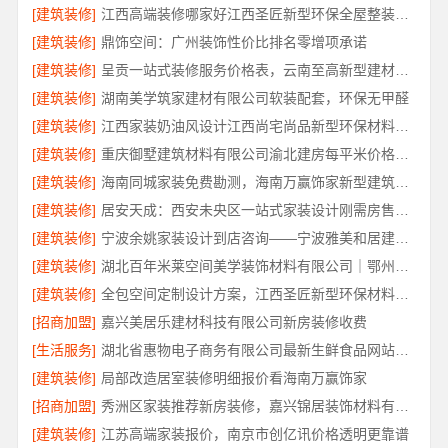
[建筑装修]
江西高端装修哪家好江西圣匠新型环保全屋整装服务
[建筑装修]
鼎饰空间：广州装饰性价比排名零增项承诺
[建筑装修]
呈贡一站式装修服务价格表，云南至高新型建材有限公司闭口合同
[建筑装修]
湖南美学筑家建材有限公司软装配套，环保无甲醛
[建筑装修]
江西家装奶油风设计江西尚宅尚品新型环保材料有限公司
[建筑装修]
重庆御墅建筑材料有限公司渝北建房每平米价格环保材料
[建筑装修]
海南同城家装免费勘测，海南万赢饰家新型建筑材料有限公司
[建筑装修]
居安天成：西安未央区一站式家装设计刚需房售后完善
[建筑装修]
宁波余姚家装设计到店咨询——宁波雅美和居建材科技有限公司
[建筑装修]
湖北百年米莱空间美学装饰材料有限公司｜鄂州有设计感装修公司实景案例
[建筑装修]
全包空间定制设计方案，江西圣匠新型环保材料有限公司
[招商加盟]
嘉兴美居乐建材科技有限公司新房装修收费
[生活服务]
湖北省惠物电子商务有限公司最新生鲜食品网站价格解读
[建筑装修]
局部改造居室装修明细报价看海南万赢饰家
[招商加盟]
秀洲区家装推荐新房装修，嘉兴锦居装饰材料有限公司品质保障
[建筑装修]
江苏高端家装报价，南京市创亿讯价格透明更靠谱