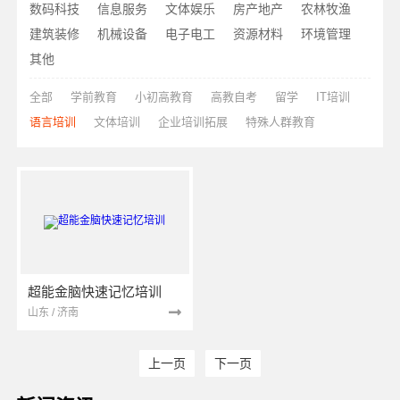
数码科技
信息服务
文体娱乐
房产地产
农林牧渔
建筑装修
机械设备
电子电工
资源材料
环境管理
其他
全部
学前教育
小初高教育
高教自考
留学
IT培训
语言培训
文体培训
企业培训拓展
特殊人群教育
超能金脑快速记忆培训
山东 / 济南
上一页
下一页