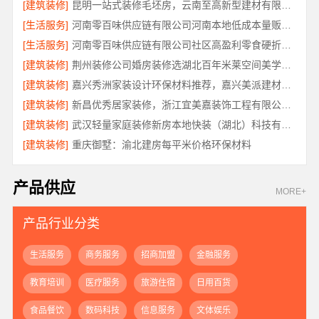
[建筑装修]
昆明一站式装修毛坯房，云南至高新型建材有限公司
[生活服务]
河南零百味供应链有限公司河南本地低成本量贩零食全域盈利
[生活服务]
河南零百味供应链有限公司社区高盈利零食硬折扣全域盈利
[建筑装修]
荆州装修公司婚房装修选湖北百年米莱空间美学装饰材料有限公司
[建筑装修]
嘉兴秀洲家装设计环保材料推荐，嘉兴美派建材科技靠谱
[建筑装修]
新昌优秀居家装修，浙江宜美嘉装饰工程有限公司匠心品质
[建筑装修]
武汉轻量家庭装修新房本地快装（湖北）科技有限公司
[建筑装修]
重庆御墅：渝北建房每平米价格环保材料
产品供应
MORE+
产品行业分类
生活服务
商务服务
招商加盟
金融服务
教育培训
医疗服务
旅游住宿
日用百货
食品餐饮
数码科技
信息服务
文体娱乐