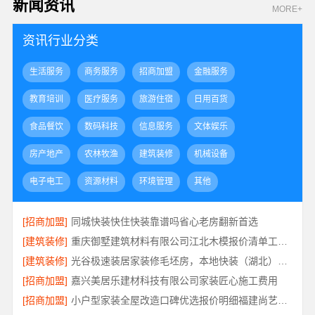
新闻资讯
MORE+
资讯行业分类
生活服务
商务服务
招商加盟
金融服务
教育培训
医疗服务
旅游住宿
日用百货
食品餐饮
数码科技
信息服务
文体娱乐
房产地产
农林牧渔
建筑装修
机械设备
电子电工
资源材料
环境管理
其他
[招商加盟]
同城快装快住快装靠谱吗省心老房翻新首选
[建筑装修]
重庆御墅建筑材料有限公司江北木模报价清单工期短
[建筑装修]
光谷极速装居家装修毛坯房，本地快装（湖北）科技有限公司装配化快装
[招商加盟]
嘉兴美居乐建材科技有限公司家装匠心施工费用
[招商加盟]
小户型家装全屋改造口碑优选报价明细福建尚艺空间