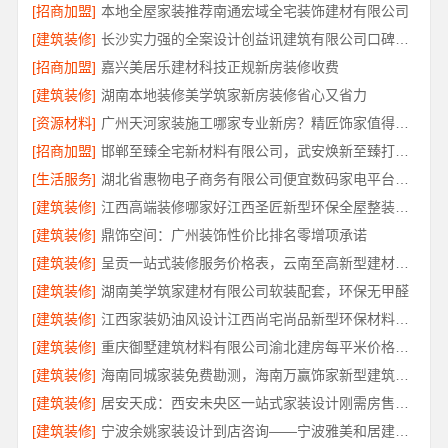
[招商加盟]
本地全屋家装推荐南通宏域全宅装饰建材有限公司
[建筑装修]
长沙实力强的全案设计创益讯建筑有限公司口碑保障
[招商加盟]
嘉兴美居乐建材科技正规新房装修收费
[建筑装修]
湖南本地装修美学筑家新房装修省心又省力
[资源材料]
广州天河家装施工哪家专业新房？精匠饰家值得推荐
[招商加盟]
邯郸至臻全宅新材料有限公司，武安焕新至臻打造零醛理想居所
[生活服务]
湖北省惠物电子商务有限公司便宜数码家电平台好不好
[建筑装修]
江西高端装修哪家好江西圣匠新型环保全屋整装服务
[建筑装修]
鼎饰空间：广州装饰性价比排名零增项承诺
[建筑装修]
呈贡一站式装修服务价格表，云南至高新型建材有限公司闭口合同
[建筑装修]
湖南美学筑家建材有限公司软装配套，环保无甲醛
[建筑装修]
江西家装奶油风设计江西尚宅尚品新型环保材料有限公司
[建筑装修]
重庆御墅建筑材料有限公司渝北建房每平米价格环保材料
[建筑装修]
海南同城家装免费勘测，海南万赢饰家新型建筑材料有限公司
[建筑装修]
居安天成：西安未央区一站式家装设计刚需房售后完善
[建筑装修]
宁波余姚家装设计到店咨询——宁波雅美和居建材科技有限公司