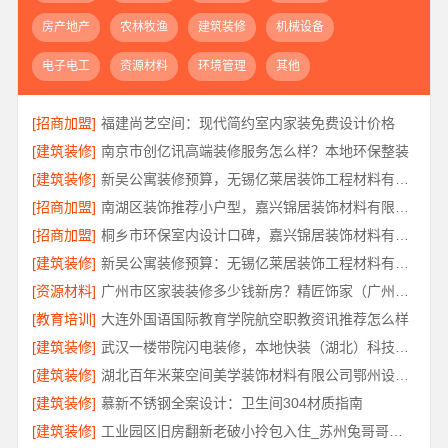
房产地产
农林牧渔
建筑装修
机械设备
电子电工
资源材料
环境管理
其他
[招商加盟]
福建尚艺空间：现代简约室内家装免费设计价格
[建筑装修]
南京市创亿讯高端装修服务怎么样？本地环保整装
[建筑装修]
新吴公寓装修预算，无锡亿莱居装饰工程材料有限公司一站式服务
[招商加盟]
南湖区装饰推荐小户型，嘉兴锦居装饰材料有限公司服务好
[招商加盟]
桐乡市环保室内设计口碑，嘉兴锦居装饰材料有限公司靠谱吗
[建筑装修]
新吴公寓装修预算：无锡亿莱居装饰工程材料有限公司定制专属方案
[资源材料]
广州市区家装装修多少钱新房？精匠饰家（广州）家居建材有限公司
[教育培训]
大连外国语国际教育学院航空职教资讯推荐怎么样
[建筑装修]
武汉一楼带院闪电装修，本地快装（湖北）科技有限公司工期短
[建筑装修]
湖北百年米莱空间美学装饰材料有限公司鄂州设计装修实景案例
[建筑装修]
慕新不锈钢全案设计：卫生间304材质指南
[建筑装修]
工业园区旧房翻新老破小拎包入住_苏州兔哥哥智装