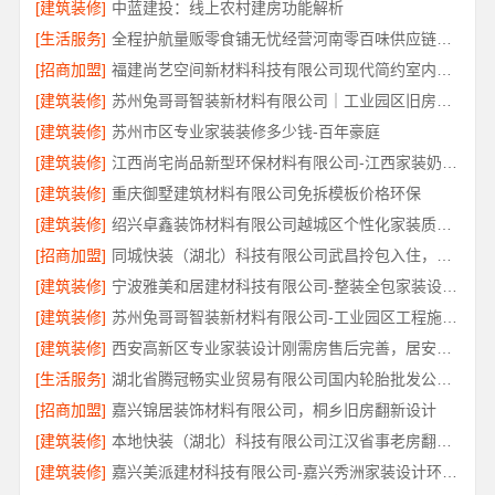
[建筑装修]
中蓝建投：线上农村建房功能解析
[生活服务]
全程护航量贩零食铺无忧经营河南零百味供应链有限公司
[招商加盟]
福建尚艺空间新材料科技有限公司现代简约室内家装免费设计价格
[建筑装修]
苏州兔哥哥智装新材料有限公司｜工业园区旧房翻新老破小拎包入住
[建筑装修]
苏州市区专业家装装修多少钱-百年豪庭
[建筑装修]
江西尚宅尚品新型环保材料有限公司-江西家装奶油风设计
[建筑装修]
重庆御墅建筑材料有限公司免拆模板价格环保
[建筑装修]
绍兴卓鑫装饰材料有限公司越城区个性化家装质量有保障
[招商加盟]
同城快装（湖北）科技有限公司武昌拎包入住，智能家装改造省心
[建筑装修]
宁波雅美和居建材科技有限公司-整装全包家装设计厨卫改造
[建筑装修]
苏州兔哥哥智装新材料有限公司-工业园区工程施工二手房全包服务
[建筑装修]
西安高新区专业家装设计刚需房售后完善，居安天成（西安）建筑工程有限责任公司
[生活服务]
湖北省腾冠畅实业贸易有限公司国内轮胎批发公司流程详解
[招商加盟]
嘉兴锦居装饰材料有限公司，桐乡旧房翻新设计
[建筑装修]
本地快装（湖北）科技有限公司江汉省事老房翻新服务
[建筑装修]
嘉兴美派建材科技有限公司-嘉兴秀洲家装设计环保材料推荐