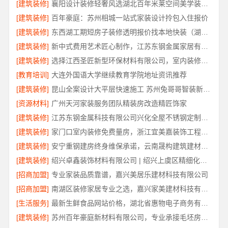
[建筑装修]
襄阳设计装修轻奢风选湖北百年米莱空间美学装饰材料有限公司
[建筑装修]
百年豪庭：苏州相城一站式家装设计拎包入住报价
[建筑装修]
东西湖工期短房子装修透明报价找本地快装（湖北）科技有限公司
[建筑装修]
新中式费用艺术匠心制作，江苏东钢金属家居有限公司详解
[建筑装修]
选择江西圣匠新型环保材料有限公司，室内装修设计施工厂家
[教育培训]
大连外国语大学继续教育学院地址资讯推荐
[建筑装修]
昆山全案设计大平层快速施工 苏州兔哥哥智装新材料
[资源材料]
广州天河家装服务团队精装房改造精匠饰家
[建筑装修]
江苏东钢金属科技有限公司兴化全屋不锈钢定制基地
[建筑装修]
家门口室内装修免费量房，浙江宜美嘉装饰工程有限公司上门服务
[建筑装修]
安宁重钢建房终身维保承诺，云南晟构建筑建材有限公司保障
[建筑装修]
绍兴卓鑫装饰材料有限公司 | 绍兴上虞区精细化全包质量有保障
[招商加盟]
专业家装品质靠谱，嘉兴美居乐建材科技有限公司
[招商加盟]
南湖区装修家居专业之选，嘉兴家美建材科技有限公司一站式服务
[生活服务]
最新生鲜食品网站价格，湖北省惠物电子商务有限公司盘点
[建筑装修]
苏州百年豪庭新材料有限公司，专业承接毛坯房一站式家装