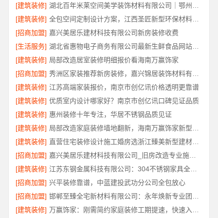
[建筑装修]
湖北百年米莱空间美学装饰材料有限公司｜鄂州有设计感装修公司实景案例
[建筑装修]
全包空间定制设计方案，江西圣匠新型环保材料有限公司
[招商加盟]
嘉兴美居乐建材科技有限公司新房装修收费
[生活服务]
湖北省惠物电子商务有限公司最新生鲜食品网站价格解读
[建筑装修]
局部改造居室装修明细报价看海南万赢饰家
[招商加盟]
秀洲区家装推荐新房装修，嘉兴锦居装饰材料有限公司品质保障
[建筑装修]
江苏高端家装报价，南京市创亿讯价格透明更靠谱
[建筑装修]
优质室内设计哪家好？南京市创亿讯口碑见证品质
[建筑装修]
惠州装修十年专注，华居不锈钢品质见证
[建筑装修]
局部改造家庭装修墙地翻新，海南万赢饰家新型建筑材料有限公为您焕新
[建筑装修]
直营住宅装修设计施工婚房选浙江臻美新型建材有限公司
[招商加盟]
嘉兴美居乐建材科技有限公司_旧房改造专业施工口碑推荐
[建筑装修]
江苏东钢金属科技有限公司：304不锈钢家具全国地址
[招商加盟]
兴平装修靠谱，中蓝建投武功分公司全包放心
[招商加盟]
邯郸至臻全宅新材料有限公司：永年焕新专业团队打造品质居家
[建筑装修]
万赢饰家：刚需简约家庭装修工期提速，快速入住无忧