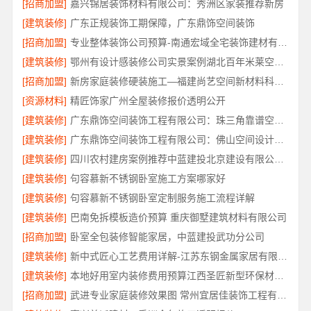
[招商加盟]
嘉兴锦居装饰材料有限公司：秀洲区家装推荐新房
[建筑装修]
广东正规装饰工期保障，广东鼎饰空间装饰
[招商加盟]
专业整体装饰公司预算-南通宏域全宅装饰建材有限公司
[建筑装修]
鄂州有设计感装修公司实景案例湖北百年米莱空间美学装饰材料有限公司
[招商加盟]
新房家庭装修硬装施工—福建尚艺空间新材料科技有限公司
[资源材料]
精匠饰家广州全屋装修报价透明公开
[建筑装修]
广东鼎饰空间装饰工程有限公司：珠三角靠谱空间设计优惠活动
[建筑装修]
广东鼎饰空间装饰工程有限公司：佛山空间设计优惠活动售后无忧
[建筑装修]
四川农村建房案例推荐中蓝建投北京建设有限公司四川
[建筑装修]
句容慕新不锈钢卧室施工方案哪家好
[建筑装修]
句容慕新不锈钢卧室定制服务施工流程详解
[建筑装修]
巴南免拆模板造价预算 重庆御墅建筑材料有限公司
[招商加盟]
卧室全包装修智能家居，中蓝建投武功分公司
[建筑装修]
新中式匠心工艺费用详解-江苏东钢金属家居有限公司
[建筑装修]
本地好用室内装修费用预算江西圣匠新型环保材料有限公司
[招商加盟]
武进专业家庭装修效果图 常州宜居佳装饰工程有限公司