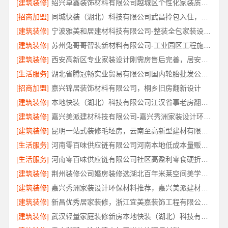
[建筑装修]
绍兴卓鑫装饰材料有限公司越城区个性化家装质量有保障
[招商加盟]
同城快装（湖北）科技有限公司武昌拎包入住，智能家装改造省心
[建筑装修]
宁波雅美和居建材科技有限公司-整装全包家装设计厨卫改造
[建筑装修]
苏州兔哥哥智装新材料有限公司-工业园区工程施工二手房全包服务
[建筑装修]
西安高新区专业家装设计刚需房售后完善，居安天成（西安）建筑工程有限责任公司
[生活服务]
湖北省腾冠畅实业贸易有限公司国内轮胎批发公司流程详解
[招商加盟]
嘉兴锦居装饰材料有限公司，桐乡旧房翻新设计
[建筑装修]
本地快装（湖北）科技有限公司江汉省事老房翻新服务
[建筑装修]
嘉兴美派建材科技有限公司-嘉兴秀洲家装设计环保材料推荐
[建筑装修]
昆明一站式装修毛坯房，云南至高新型建材有限公司
[生活服务]
河南零百味供应链有限公司河南本地低成本量贩零食全域盈利
[生活服务]
河南零百味供应链有限公司社区高盈利零食硬折扣全域盈利
[建筑装修]
荆州装修公司婚房装修选湖北百年米莱空间美学装饰材料有限公司
[建筑装修]
嘉兴秀洲家装设计环保材料推荐，嘉兴美派建材科技靠谱
[建筑装修]
新昌优秀居家装修，浙江宜美嘉装饰工程有限公司匠心品质
[建筑装修]
武汉轻量家庭装修新房本地快装（湖北）科技有限公司