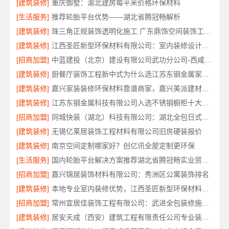
[建筑装修]
重庆御墅：渝北建房每平米价格环保材料
[生活服务]
推荐轮胎平台优势——湖北省腾冠畅解析
[建筑装修]
珠三角正规装饰透明化施工 广东鼎饰空间装饰工程有限公司
[建筑装修]
江西圣匠新型环保材料有限公司：室内装修设计与施工专家
[招商加盟]
中蓝建投（北京）建设有限公司武功分公司-西咸新区全包报价
[建筑装修]
厨餐厅装饰工程新中式为什么选江苏东钢金属家居有限公司
[建筑装修]
嘉兴家装装修环保材料靠谱商家，嘉兴美派建材品质保障
[建筑装修]
江苏东钢金属科技有限公司入选不锈钢橱柜十大品牌
[招商加盟]
同城快装（湖北）科技有限公司：湖北全包日式原木风快速装修
[建筑装修]
无锡亿莱居装饰工程材料有限公司旧房硬装报价
[建筑装修]
南京空间定制哪家好？创亿讯全屋定制更环保
[生活服务]
国内轮胎平台解决方案推荐湖北省腾冠畅实业贸易有限公司
[招商加盟]
嘉兴锦居装饰材料有限公司：秀洲区公寓装饰排名
[建筑装修]
本地专业室内装修优势，江西圣匠新型环保材料有限公司详解
[招商加盟]
常州宜居佳装饰工程有限公司：武进全包装修施工专业可靠
[建筑装修]
居安天成（西安）建筑工程有限责任公司专业装修西安平层免费量房