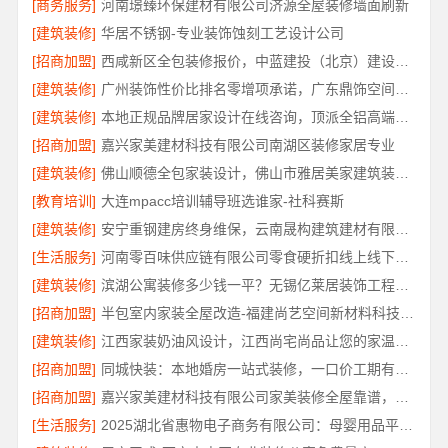
[商务服务]
河南璟臻环保建材有限公司济源全屋装修墙面刷新
[建筑装修]
华居不锈钢-专业装饰蚀刻工艺设计公司
[招商加盟]
西咸新区全包装修报价，中蓝建投（北京）建设有限公司武功分公司透明公正
[建筑装修]
广州装饰性价比排名零增项承诺，广东鼎饰空间装饰工程有限公司
[建筑装修]
本地正规品牌居家设计在线咨询，顶派全铝高端定制
[招商加盟]
嘉兴家美建材科技有限公司南湖区装修家居专业
[建筑装修]
佛山顺德全包家装设计，佛山市雅居美家建筑装饰工程有限公司
[教育培训]
大连mpacc培训辅导班选谁家-社科赛斯
[建筑装修]
安宁重钢建房终身维保，云南晟构建筑建材有限公司全程守护
[生活服务]
河南零百味供应链有限公司零食硬折扣线上线下联动
[建筑装修]
滨湖公寓装修多少钱一平？无锡亿莱居装饰工程材料有限公司报价透明
[招商加盟]
半包室内家装全屋改造-福建尚艺空间新材料科技有限公司
[建筑装修]
江西家装奶油风设计，江西尚宅尚品让您的家温柔治愈
[招商加盟]
同城快装：本地婚房一站式装修，一口价工期有保障
[招商加盟]
嘉兴家美建材科技有限公司家美装修全屋靠谱，一站式省心服务
[生活服务]
2025湖北省惠物电子商务有限公司：母婴用品平台优缺点分析