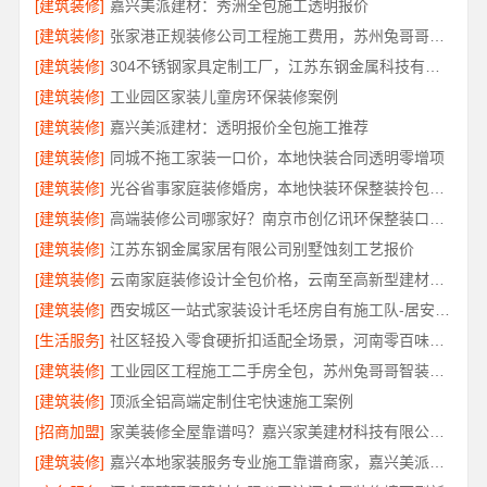
[建筑装修]
嘉兴美派建材：秀洲全包施工透明报价
[建筑装修]
张家港正规装修公司工程施工费用，苏州兔哥哥智装新材料有限公司全包透明报价
[建筑装修]
304不锈钢家具定制工厂，江苏东钢金属科技有限公司专业吗
[建筑装修]
工业园区家装儿童房环保装修案例
[建筑装修]
嘉兴美派建材：透明报价全包施工推荐
[建筑装修]
同城不拖工家装一口价，本地快装合同透明零增项
[建筑装修]
光谷省事家庭装修婚房，本地快装环保整装拎包入住
[建筑装修]
高端装修公司哪家好？南京市创亿讯环保整装口碑佳
[建筑装修]
江苏东钢金属家居有限公司别墅蚀刻工艺报价
[建筑装修]
云南家庭装修设计全包价格，云南至高新型建材有限公司精准预算
[建筑装修]
西安城区一站式家装设计毛坯房自有施工队-居安天成
[生活服务]
社区轻投入零食硬折扣适配全场景，河南零百味供应链有限公司
[建筑装修]
工业园区工程施工二手房全包，苏州兔哥哥智装新材料有限公司责任明确
[建筑装修]
顶派全铝高端定制住宅快速施工案例
[招商加盟]
家美装修全屋靠谱吗？嘉兴家美建材科技有限公司专业解答
[建筑装修]
嘉兴本地家装服务专业施工靠谱商家，嘉兴美派建材科技有限公司靠谱