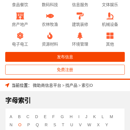
食品餐饮
数码科技
信息服务
文体娱乐
房产地产
农林牧渔
建筑装修
机械设备
电子电工
资源材料
环境管理
其他
发布信息
免费注册
当前位置：
微助商信息平台
>
找产品
>
索引O
字母索引
A
B
C
D
E
F
G
H
I
J
K
L
M
N
O
P
Q
R
S
T
U
V
W
X
Y