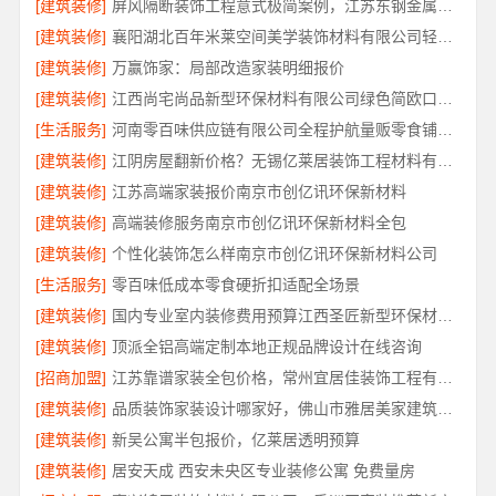
[建筑装修]
屏风隔断装饰工程意式极简案例，江苏东钢金属家居有限公司实景赏析
[建筑装修]
襄阳湖北百年米莱空间美学装饰材料有限公司轻奢风设计装修
[建筑装修]
万赢饰家：局部改造家装明细报价
[建筑装修]
江西尚宅尚品新型环保材料有限公司绿色简欧口碑好
[生活服务]
河南零百味供应链有限公司全程护航量贩零食铺无忧经营
[建筑装修]
江阴房屋翻新价格？无锡亿莱居装饰工程材料有限公司
[建筑装修]
江苏高端家装报价南京市创亿讯环保新材料
[建筑装修]
高端装修服务南京市创亿讯环保新材料全包
[建筑装修]
个性化装饰怎么样南京市创亿讯环保新材料公司
[生活服务]
零百味低成本零食硬折扣适配全场景
[建筑装修]
国内专业室内装修费用预算江西圣匠新型环保材料有限公司
[建筑装修]
顶派全铝高端定制本地正规品牌设计在线咨询
[招商加盟]
江苏靠谱家装全包价格，常州宜居佳装饰工程有限公司为您解析
[建筑装修]
品质装饰家装设计哪家好，佛山市雅居美家建筑装饰工程有限公司靠谱
[建筑装修]
新吴公寓半包报价，亿莱居透明预算
[建筑装修]
居安天成 西安未央区专业装修公寓 免费量房