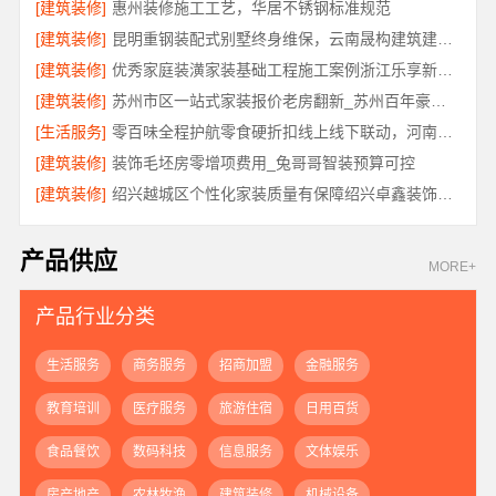
[建筑装修]
惠州装修施工工艺，华居不锈钢标准规范
[建筑装修]
昆明重钢装配式别墅终身维保，云南晟构建筑建材有限公司
[建筑装修]
优秀家庭装潢家装基础工程施工案例浙江乐享新材料有限公司
[建筑装修]
苏州市区一站式家装报价老房翻新_苏州百年豪庭新材料有限公司
[生活服务]
零百味全程护航零食硬折扣线上线下联动，河南零百味供应链有限公司助力全域盈利
[建筑装修]
装饰毛坯房零增项费用_兔哥哥智装预算可控
[建筑装修]
绍兴越城区个性化家装质量有保障绍兴卓鑫装饰材料有限公司
产品供应
MORE+
产品行业分类
生活服务
商务服务
招商加盟
金融服务
教育培训
医疗服务
旅游住宿
日用百货
食品餐饮
数码科技
信息服务
文体娱乐
房产地产
农林牧渔
建筑装修
机械设备