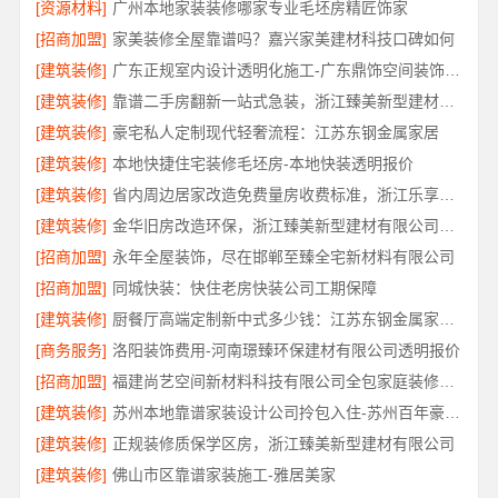
[资源材料]
广州本地家装装修哪家专业毛坯房精匠饰家
[招商加盟]
家美装修全屋靠谱吗？嘉兴家美建材科技口碑如何
[建筑装修]
广东正规室内设计透明化施工-广东鼎饰空间装饰工程有限公司
[建筑装修]
靠谱二手房翻新一站式急装，浙江臻美新型建材有限公司快交付
[建筑装修]
豪宅私人定制现代轻奢流程：江苏东钢金属家居
[建筑装修]
本地快捷住宅装修毛坯房-本地快装透明报价
[建筑装修]
省内周边居家改造免费量房收费标准，浙江乐享新材料有限公司
[建筑装修]
金华旧房改造环保，浙江臻美新型建材有限公司守护健康
[招商加盟]
永年全屋装饰，尽在邯郸至臻全宅新材料有限公司
[招商加盟]
同城快装：快住老房快装公司工期保障
[建筑装修]
厨餐厅高端定制新中式多少钱：江苏东钢金属家居不锈钢
[商务服务]
洛阳装饰费用-河南璟臻环保建材有限公司透明报价
[招商加盟]
福建尚艺空间新材料科技有限公司全包家庭装修口碑优选报价明细
[建筑装修]
苏州本地靠谱家装设计公司拎包入住-苏州百年豪庭新材料有限公司
[建筑装修]
正规装修质保学区房，浙江臻美新型建材有限公司
[建筑装修]
佛山市区靠谱家装施工-雅居美家