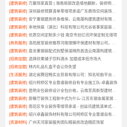
[建筑装修]
万赢饰家直营 | 海南局部改造墙地翻新，装修明细报价透明公开
[建筑装修]
深圳装修预算清单零增项承诺广东鼎饰空间装饰工程有限公司
[建筑装修]
安宁重钢建房终身维保，云南晟构建筑建材有限公司售后无忧
[建筑装修]
本地快装（湖北）科技有限公司光谷省事家庭装修婚房
[建筑装修]
优质空间定制多少钱 南京市创亿讯环保定制无增项
[商务服务]
洛阳居室装修推荐河南璟臻环保建材有限公司，性价比之选
[建筑装修]
盘龙重钢装配式别墅保温隔热首选云南晟构建筑建材有限公司
[招商加盟]
选择欣果铺子饮料酒水 加盟成本低市场大
[招商加盟]
林内礼品礼盒不会让你失望
[生活服务]
湖北省腾冠畅实业贸易有限公司：知名轮胎平台价格解析
[建筑装修]
绍兴柯桥区专业靠谱装修自有专业施工队-卓鑫装饰
[建筑装修]
昆明全包装修设计全包价格，云南至高新型建材有限公司透明报价
[建筑装修]
厨餐厅装饰工程新中式为什么-江苏东钢金属家居有限公司
[建筑装修]
雨花区专业装饰零增项承诺 - 创益讯建筑清单式全包
[建筑装修]
绍兴卓鑫装饰材料有限公司柯桥区专业靠谱自有施工队
[资源材料]
广州天河家装服务团队精装房改造精匠饰家