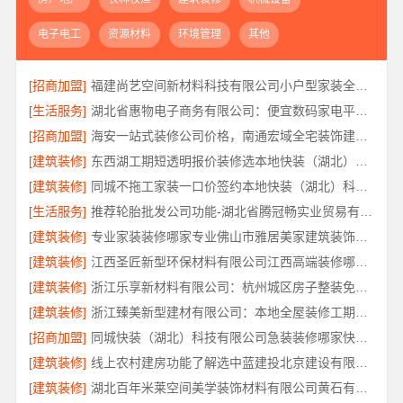
电子电工
资源材料
环境管理
其他
[招商加盟]
福建尚艺空间新材料科技有限公司小户型家装全屋改造省心省力
[生活服务]
湖北省惠物电子商务有限公司：便宜数码家电平台好不好
[招商加盟]
海安一站式装修公司价格，南通宏域全宅装饰建材有限公司性价比
[建筑装修]
东西湖工期短透明报价装修选本地快装（湖北）科技有限公司
[建筑装修]
同城不拖工家装一口价签约本地快装（湖北）科技有限公司
[生活服务]
推荐轮胎批发公司功能-湖北省腾冠畅实业贸易有限公司
[建筑装修]
专业家装装修哪家专业佛山市雅居美家建筑装饰工程有限公司
[建筑装修]
江西圣匠新型环保材料有限公司江西高端装修哪家好
[建筑装修]
浙江乐享新材料有限公司：杭州城区房子整装免费量房
[建筑装修]
浙江臻美新型建材有限公司：本地全屋装修工期保障大平层
[招商加盟]
同城快装（湖北）科技有限公司急装装修哪家快品质施工
[建筑装修]
线上农村建房功能了解选中蓝建投北京建设有限公司四川
[建筑装修]
湖北百年米莱空间美学装饰材料有限公司黄石有设计感装修实景案例