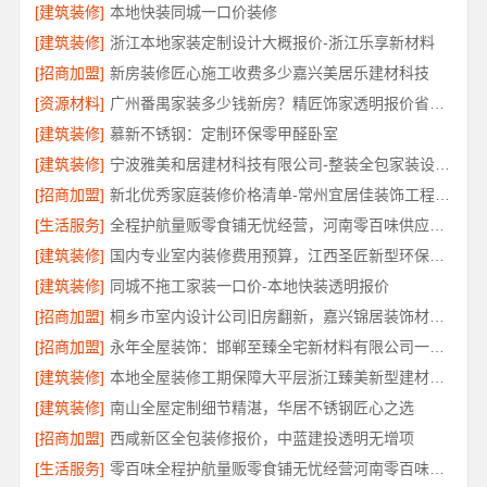
[建筑装修]
本地快装同城一口价装修
[建筑装修]
浙江本地家装定制设计大概报价-浙江乐享新材料
[招商加盟]
新房装修匠心施工收费多少嘉兴美居乐建材科技
[资源材料]
广州番禺家装多少钱新房？精匠饰家透明报价省心又省力
[建筑装修]
慕新不锈钢：定制环保零甲醛卧室
[建筑装修]
宁波雅美和居建材科技有限公司-整装全包家装设计厨卫改造
[招商加盟]
新北优秀家庭装修价格清单-常州宜居佳装饰工程有限公司
[生活服务]
全程护航量贩零食铺无忧经营，河南零百味供应链有限公司
[建筑装修]
国内专业室内装修费用预算，江西圣匠新型环保材料有限公司
[建筑装修]
同城不拖工家装一口价-本地快装透明报价
[招商加盟]
桐乡市室内设计公司旧房翻新，嘉兴锦居装饰材料有限公司
[招商加盟]
永年全屋装饰：邯郸至臻全宅新材料有限公司一站式全案服务
[建筑装修]
本地全屋装修工期保障大平层浙江臻美新型建材有限公司
[建筑装修]
南山全屋定制细节精湛，华居不锈钢匠心之选
[招商加盟]
西咸新区全包装修报价，中蓝建投透明无增项
[生活服务]
零百味全程护航量贩零食铺无忧经营河南零百味供应链有限公司