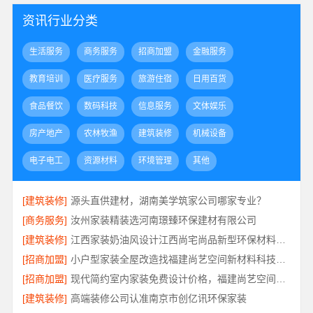
资讯行业分类
生活服务
商务服务
招商加盟
金融服务
教育培训
医疗服务
旅游住宿
日用百货
食品餐饮
数码科技
信息服务
文体娱乐
房产地产
农林牧渔
建筑装修
机械设备
电子电工
资源材料
环境管理
其他
[建筑装修]
源头直供建材，湖南美学筑家公司哪家专业？
[商务服务]
汝州家装精装选河南璟臻环保建材有限公司
[建筑装修]
江西家装奶油风设计江西尚宅尚品新型环保材料有限公司
[招商加盟]
小户型家装全屋改造找福建尚艺空间新材料科技有限公司口碑优选
[招商加盟]
现代简约室内家装免费设计价格，福建尚艺空间新材料科技有限公司报价透明
[建筑装修]
高端装修公司认准南京市创亿讯环保家装