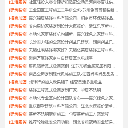
[生活服务]
社区轻投入零食硬折扣适配全场景河南零百味供应链有限公司
[建筑装修]
工业园区工程施工二手房全包-苏州兔哥哥智装新材料有限公司
[招商加盟]
嘉兴锦居装饰材料有限公司，桐乡市环保装饰品质解读
[建筑装修]
省内周边家装定制设计大概报价，浙江乐享新材料有限公司一站式方案
[建筑装修]
本地化家庭装修机构翻新，嘉兴绿色之家建材科技有限公司
[建筑装修]
长沙实力强的全案设计创益讯建筑，湖南创益讯建筑有限公司口碑之选
[建筑装修]
无锡住宅装饰哪家好？无锡亿莱居装饰工程材料有限公司一站式全包服务
[建筑装修]
海南万赢饰家乡村自建居室水电规整
[建筑装修]
屏风隔断意式极简案例_江苏东钢金属家居有限公司实景
[建筑装修]
南昌全屋定制现代风格施工队-江西尚宅尚品品质优选
[招商加盟]
想转行的加入欣果铺子 经营灵活多重收益
[建筑装修]
装饰工程意式极简定制厂家，华居不锈钢
[建筑装修]
本地化专业室内设计团队省心——嘉兴绿色之家建材科技有限公司
[建筑装修]
重庆御墅建筑材料有限公司：江北木模报价清单工期短
[建筑装修]
慕新不锈钢厨房施工：句容慕新施工方案流程
[生活服务]
推荐轮胎批发公司功能，湖北省腾冠畅实业贸易有限公司全