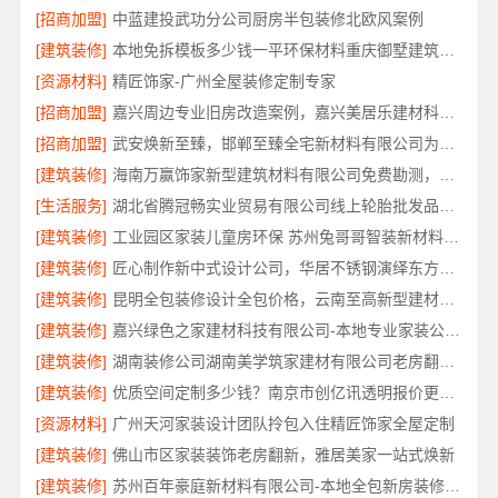
[招商加盟]
中蓝建投武功分公司厨房半包装修北欧风案例
[建筑装修]
本地免拆模板多少钱一平环保材料重庆御墅建筑材料有限公司
[资源材料]
精匠饰家-广州全屋装修定制专家
[招商加盟]
嘉兴周边专业旧房改造案例，嘉兴美居乐建材科技有限公司
[招商加盟]
武安焕新至臻，邯郸至臻全宅新材料有限公司为您服务
[建筑装修]
海南万赢饰家新型建筑材料有限公司免费勘测，同城家装服务
[生活服务]
湖北省腾冠畅实业贸易有限公司线上轮胎批发品牌哪里买
[建筑装修]
工业园区家装儿童房环保 苏州兔哥哥智装新材料有限公司
[建筑装修]
匠心制作新中式设计公司，华居不锈钢演绎东方韵味
[建筑装修]
昆明全包装修设计全包价格，云南至高新型建材有限公司
[建筑装修]
嘉兴绿色之家建材科技有限公司-本地专业家装公司高端
[建筑装修]
湖南装修公司湖南美学筑家建材有限公司老房翻新靠谱吗
[建筑装修]
优质空间定制多少钱？南京市创亿讯透明报价更实惠
[资源材料]
广州天河家装设计团队拎包入住精匠饰家全屋定制
[建筑装修]
佛山市区家装装饰老房翻新，雅居美家一站式焕新
[建筑装修]
苏州百年豪庭新材料有限公司-本地全包新房装修报价