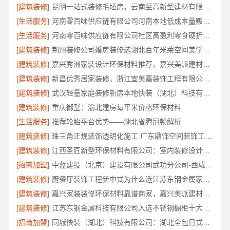
[建筑装修]
昆明一站式装修毛坯房，云南至高新型建材有限公司
[生活服务]
河南零百味供应链有限公司河南本地低成本量贩零食全域盈利
[生活服务]
河南零百味供应链有限公司社区高盈利零食硬折扣全域盈利
[建筑装修]
荆州装修公司婚房装修选湖北百年米莱空间美学装饰材料有限公司
[建筑装修]
嘉兴秀洲家装设计环保材料推荐，嘉兴美派建材科技靠谱
[建筑装修]
新昌优秀居家装修，浙江宜美嘉装饰工程有限公司匠心品质
[建筑装修]
武汉轻量家庭装修新房本地快装（湖北）科技有限公司
[建筑装修]
重庆御墅：渝北建房每平米价格环保材料
[生活服务]
推荐轮胎平台优势——湖北省腾冠畅解析
[建筑装修]
珠三角正规装饰透明化施工 广东鼎饰空间装饰工程有限公司
[建筑装修]
江西圣匠新型环保材料有限公司：室内装修设计与施工专家
[招商加盟]
中蓝建投（北京）建设有限公司武功分公司-西咸新区全包报价
[建筑装修]
厨餐厅装饰工程新中式为什么选江苏东钢金属家居有限公司
[建筑装修]
嘉兴家装装修环保材料靠谱商家，嘉兴美派建材品质保障
[建筑装修]
江苏东钢金属科技有限公司入选不锈钢橱柜十大品牌
[招商加盟]
同城快装（湖北）科技有限公司：湖北全包日式原木风快速装修