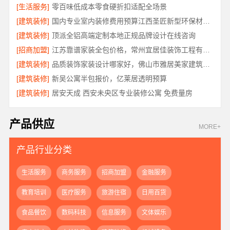
[生活服务]
零百味低成本零食硬折扣适配全场景
[建筑装修]
国内专业室内装修费用预算江西圣匠新型环保材料有限公司
[建筑装修]
顶派全铝高端定制本地正规品牌设计在线咨询
[招商加盟]
江苏靠谱家装全包价格，常州宜居佳装饰工程有限公司为您解析
[建筑装修]
品质装饰家装设计哪家好，佛山市雅居美家建筑装饰工程有限公司靠谱
[建筑装修]
新吴公寓半包报价，亿莱居透明预算
[建筑装修]
居安天成 西安未央区专业装修公寓 免费量房
产品供应
MORE+
产品行业分类
生活服务
商务服务
招商加盟
金融服务
教育培训
医疗服务
旅游住宿
日用百货
食品餐饮
数码科技
信息服务
文体娱乐