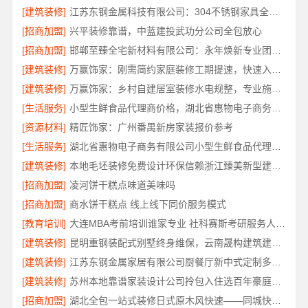
[建筑装修]
江苏东钢金属科技有限公司：304不锈钢家具全国地址
[招商加盟]
兴平装修靠谱，中蓝建投武功分公司全包放心
[招商加盟]
邯郸至臻全宅新材料有限公司：永年焕新专业团队打造品质居家
[建筑装修]
万赢饰家：刚需简约家庭装修工期提速，快速入住无忧
[建筑装修]
万赢饰家：乡村自建居室装修水电规整，专业施工保障
[生活服务]
小型生鲜食品代理商价格，湖北省惠物电子商务有限公司
[资源材料]
精匠饰家：广州番禺新房家装报价参考
[生活服务]
湖北省惠物电子商务有限公司小型生鲜食品代理商价格
[建筑装修]
本地毛坯装修免费设计环保信赖浙江臻美新型建材有限公司
[招商加盟]
凌河饼干糕点味道美味吗
[招商加盟]
商水饼干糕点 线上线下同价服务模式
[教育培训]
大连MBA考前培训谁家专业 社科赛斯考研服务人才伴您成长
[建筑装修]
昆明重钢装配式别墅终身维保，云南晟构建筑建材有限公司维保
[建筑装修]
江苏东钢金属家居有限公司厨餐厅新中式定制多少钱
[建筑装修]
苏州本地靠谱家装设计公司拎包入住选百年豪庭新材料有限公司
[招商加盟]
湖北全包一站式装修日式原木风快速——同城快装（湖北）科技有限公司