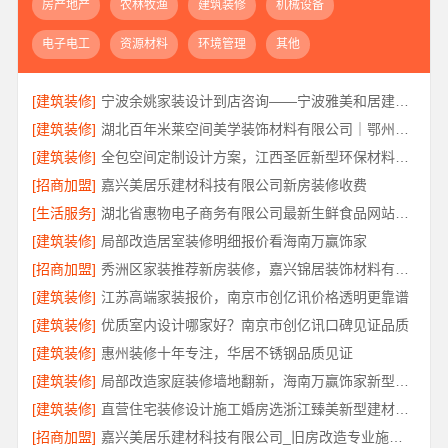
房产地产
农林牧渔
建筑装修
机械设备
电子电工
资源材料
环境管理
其他
[建筑装修]
宁波余姚家装设计到店咨询——宁波雅美和居建材科技有限公司
[建筑装修]
湖北百年米莱空间美学装饰材料有限公司｜鄂州有设计感装修公司实景案例
[建筑装修]
全包空间定制设计方案，江西圣匠新型环保材料有限公司
[招商加盟]
嘉兴美居乐建材科技有限公司新房装修收费
[生活服务]
湖北省惠物电子商务有限公司最新生鲜食品网站价格解读
[建筑装修]
局部改造居室装修明细报价看海南万赢饰家
[招商加盟]
秀洲区家装推荐新房装修，嘉兴锦居装饰材料有限公司品质保障
[建筑装修]
江苏高端家装报价，南京市创亿讯价格透明更靠谱
[建筑装修]
优质室内设计哪家好？南京市创亿讯口碑见证品质
[建筑装修]
惠州装修十年专注，华居不锈钢品质见证
[建筑装修]
局部改造家庭装修墙地翻新，海南万赢饰家新型建筑材料有限公为您焕新
[建筑装修]
直营住宅装修设计施工婚房选浙江臻美新型建材有限公司
[招商加盟]
嘉兴美居乐建材科技有限公司_旧房改造专业施工口碑推荐