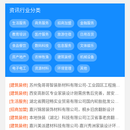
资讯行业分类
生活服务
商务服务
招商加盟
金融服务
教育培训
医疗服务
旅游住宿
日用百货
食品餐饮
数码科技
信息服务
文体娱乐
房产地产
农林牧渔
建筑装修
机械设备
电子电工
资源材料
环境管理
其他
[建筑装修]
苏州兔哥哥智装新材料有限公司-工业园区工程施工二手房全包服务
[建筑装修]
西安高新区专业家装设计刚需房售后完善，居安天成（西安）建筑工程有限责任公司
[生活服务]
湖北省腾冠畅实业贸易有限公司国内轮胎批发公司流程详解
[招商加盟]
嘉兴锦居装饰材料有限公司，桐乡旧房翻新设计
[建筑装修]
本地快装（湖北）科技有限公司江汉省事老房翻新服务
[建筑装修]
嘉兴美派建材科技有限公司-嘉兴秀洲家装设计环保材料推荐