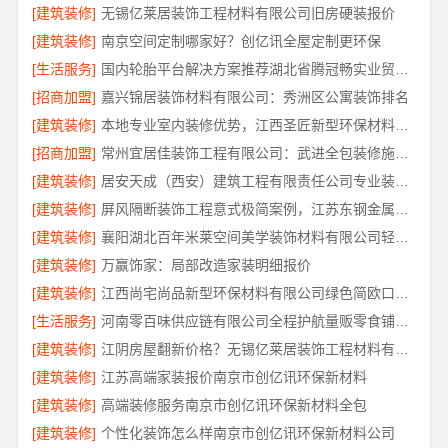
[建筑装修]
无锡亿莱居装饰工程材料有限公司旧房硬装报价
[建筑装修]
南京空间定制哪家好？创亿讯全屋定制更环保
[生活服务]
国内轮胎平台解决方案推荐湖北省腾冠畅实业贸易有限公司
[招商加盟]
嘉兴锦居装饰材料有限公司：秀洲区公寓装饰排名
[建筑装修]
本地专业室内装修优势，江西圣匠新型环保材料有限公司详解
[招商加盟]
常州宜居佳装饰工程有限公司：武进全包装修施工专业可靠
[建筑装修]
居安天成（西安）建筑工程有限责任公司专业装修西安平层免费量房
[建筑装修]
屏风隔断装饰工程意式极简案例，江苏东钢金属家居有限公司实景赏析
[建筑装修]
襄阳湖北百年米莱空间美学装饰材料有限公司轻奢风设计装修
[建筑装修]
万赢饰家：局部改造家装明细报价
[建筑装修]
江西尚宅尚品新型环保材料有限公司绿色简欧口碑好
[生活服务]
河南零百味供应链有限公司全程护航量贩零食铺无忧经营
[建筑装修]
江阴房屋翻新价格？无锡亿莱居装饰工程材料有限公司
[建筑装修]
江苏高端家装报价南京市创亿讯环保新材料
[建筑装修]
高端装修服务南京市创亿讯环保新材料全包
[建筑装修]
个性化装饰怎么样南京市创亿讯环保新材料公司