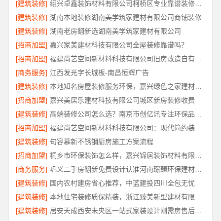
[建筑装修]
绍兴卓鑫装饰材料有限公司柯桥区专业靠谱装修自有施工队
[建筑装修]
湖南本地装修湖南美学筑家建材有限公司商铺装修
[建筑装修]
湖南老房翻新选湖南美学筑家建材有限公司
[招商加盟]
嘉兴家美建材科技有限公司全屋装修靠谱吗？
[招商加盟]
福建尚艺空间新材料科技有限公司旧房改造自有工厂落地
[商务服务]
江西发光字长城板-南昌恒辉广告
[建筑装修]
本地知名房屋装修服务环保，嘉兴绿色之家建材科技有限公司
[招商加盟]
嘉兴美居乐建材科技有限公司城区新房装修收费
[建筑装修]
高端装修公司怎么选？南京市创亿讯专注环保品质装修
[招商加盟]
福建尚艺空间新材料科技有限公司：现代简约装修免费设计整体落地
[建筑装修]
句容慕新不锈钢厨房施工方案流程
[招商加盟]
桐乡市环保装饰怎么样，嘉兴锦居装饰材料有限公司材料可靠
[商务服务]
巩义二手房翻新免费设计认准河南璟臻环保建材有限公司
[建筑装修]
国内农村建房省心推荐，中蓝建投四川全包无忧
[建筑装修]
本地住宅装修质保精装，浙江臻美新型建材有限公司省心选
[建筑装修]
居安天成西安未央区一站式家装设计刚需房售后完善