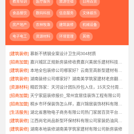
教育培训
医疗服务
旅游住宿
日用百货
食品餐饮
数码科技
信息服务
文体娱乐
房产地产
农林牧渔
建筑装修
机械设备
电子电工
资源材料
环境管理
其他
[建筑装修]
慕新不锈钢全案设计卫生间304材质
[招商加盟]
嘉兴城区正规新房装修收费嘉兴美居乐建材科技有限公司
[建筑装修]
本地全包装修公司哪家好？云南至高新型建材有限公司
[建筑装修]
湖南装修公司哪家好？湖南美学筑家建材老房翻新闭口合同
[资源材料]
精匠饰家：天河设计团队拎包入住，15天交付周期优势
[招商加盟]
天宁家庭装修报价_常州宜居佳装饰工程有限公司
[招商加盟]
桐乡市环保装饰怎么样，嘉兴锦居装饰材料有限公司环保材料
[生活服务]
湖北省惠物电子商务有限公司热门家居百货平台优势解读
[建筑装修]
江西尚宅尚品新型环保材料有限公司家装奶油风设计
[建筑装修]
湖南本地装修湖南美学筑家建材有限公司新房装修