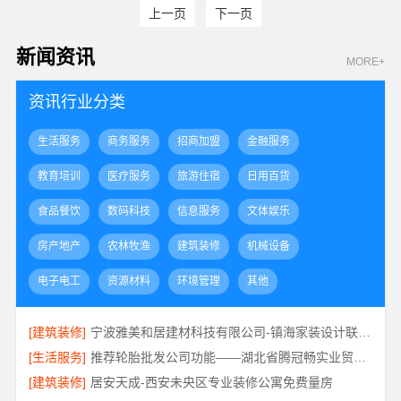
上一页
下一页
新闻资讯
MORE+
资讯行业分类
生活服务
商务服务
招商加盟
金融服务
教育培训
医疗服务
旅游住宿
日用百货
食品餐饮
数码科技
信息服务
文体娱乐
房产地产
农林牧渔
建筑装修
机械设备
电子电工
资源材料
环境管理
其他
[建筑装修]
宁波雅美和居建材科技有限公司-镇海家装设计联系方式
[生活服务]
推荐轮胎批发公司功能——湖北省腾冠畅实业贸易有限公司
[建筑装修]
居安天成-西安未央区专业装修公寓免费量房