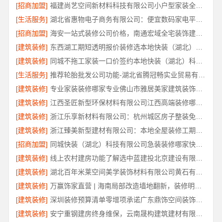
[招商加盟]
福建尚艺空间新材料科技有限公司小户型家装全屋改造省心省力
[生活服务]
湖北省惠物电子商务有限公司：便宜数码家电平台好不好
[招商加盟]
海安一站式装修公司价格，南通宏域全宅装饰建材有限公司性价比
[建筑装修]
东西湖工期短透明报价装修选本地快装（湖北）科技有限公司
[建筑装修]
同城不拖工家装一口价签约本地快装（湖北）科技有限公司
[生活服务]
推荐轮胎批发公司功能-湖北省腾冠畅实业贸易有限公司
[建筑装修]
专业家装装修哪家专业佛山市雅居美家建筑装饰工程有限公司
[建筑装修]
江西圣匠新型环保材料有限公司江西高端装修哪家好
[建筑装修]
浙江乐享新材料有限公司：杭州城区房子整装免费量房
[建筑装修]
浙江臻美新型建材有限公司：本地全屋装修工期保障大平层
[招商加盟]
同城快装（湖北）科技有限公司急装装修哪家快品质施工
[建筑装修]
线上农村建房功能了解选中蓝建投北京建设有限公司四川
[建筑装修]
湖北百年米莱空间美学装饰材料有限公司黄石有设计感装修实景案例
[建筑装修]
万赢饰家直营 | 海南局部改造墙地翻新，装修明细报价透明公开
[建筑装修]
深圳装修预算清单零增项承诺广东鼎饰空间装饰工程有限公司
[建筑装修]
安宁重钢建房终身维保，云南晟构建筑建材有限公司售后无忧