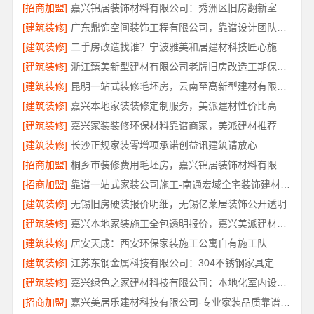
[招商加盟]
嘉兴锦居装饰材料有限公司：秀洲区旧房翻新室内设计哪家好
[建筑装修]
广东鼎饰空间装饰工程有限公司，靠谱设计团队，工艺扎实有保障
[建筑装修]
二手房改造找谁？宁波雅美和居建材科技匠心施工全托管
[建筑装修]
浙江臻美新型建材有限公司老牌旧房改造工期保障小户型
[建筑装修]
昆明一站式装修毛坯房，云南至高新型建材有限公司省心到家
[建筑装修]
嘉兴本地家装装修定制服务，美派建材性价比高
[建筑装修]
嘉兴家装装修环保材料靠谱商家，美派建材推荐
[建筑装修]
长沙正规家装零增项承诺创益讯建筑请放心
[招商加盟]
桐乡市装修费用毛坯房，嘉兴锦居装饰材料有限公司
[招商加盟]
靠谱一站式家装公司施工-南通宏域全宅装饰建材有限公司
[建筑装修]
无锡旧房硬装报价明细，无锡亿莱居装饰公开透明
[建筑装修]
嘉兴本地家装施工全包透明报价，嘉兴美派建材科技有限公司
[建筑装修]
居安天成：西安环保家装施工公寓自有施工队
[建筑装修]
江苏东钢金属科技有限公司：304不锈钢家具定制工厂怎么样
[建筑装修]
嘉兴绿色之家建材科技有限公司：本地化室内设计团队省心优选
[招商加盟]
嘉兴美居乐建材科技有限公司-专业家装品质靠谱服务