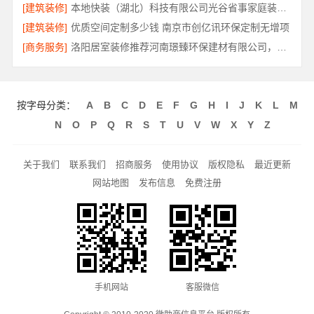
[建筑装修]
本地快装（湖北）科技有限公司光谷省事家庭装修婚房
[建筑装修]
优质空间定制多少钱 南京市创亿讯环保定制无增项
[商务服务]
洛阳居室装修推荐河南璟臻环保建材有限公司，性价比之选
按字母分类：
A
B
C
D
E
F
G
H
I
J
K
L
M
N
O
P
Q
R
S
T
U
V
W
X
Y
Z
关于我们
联系我们
招商服务
使用协议
版权隐私
最近更新
网站地图
发布信息
免费注册
手机网站
客服微信