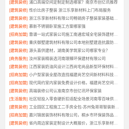
[建筑装修]
浦口高端空间定制定制选哪家？南京市创亿讯推荐
[建筑装修]
性价比房子整装 浙江乐享新材料上门布局服务
[建筑装修]
浙江乐享新材料有限公司畅销房子整装家装基础工程上门服务
[建筑装修]
慕新不锈钢卧室施工方案哪家强
[招商加盟]
靠谱一站式家装公司施工南通宏域全宅装饰建材有限公司
[建筑装修]
重庆御墅建筑材料有限公司本地别墅建造抗震防风优惠
[建筑装修]
源头直供建材，湖南美学筑家公司哪家专业？
[商务服务]
汝州家装精装选河南璟臻环保建材有限公司
[建筑装修]
江西家装奶油风设计江西尚宅尚品新型环保材料有限公司
[招商加盟]
小户型家装全屋改造找福建尚艺空间新材料科技有限公司口碑优选
[招商加盟]
现代简约室内家装免费设计价格，福建尚艺空间新材料科技有限公司报价透明
[建筑装修]
高端装修公司认准南京市创亿讯环保家装
[生活服务]
社区轻投入零食硬折扣适配全场景河南零百味供应链有限公司
[建筑装修]
工业园区工程施工二手房全包-苏州兔哥哥智装新材料有限公司
[招商加盟]
嘉兴锦居装饰材料有限公司，桐乡市环保装饰品质解读
[建筑装修]
省内周边家装定制设计大概报价，浙江乐享新材料有限公司一站式方案