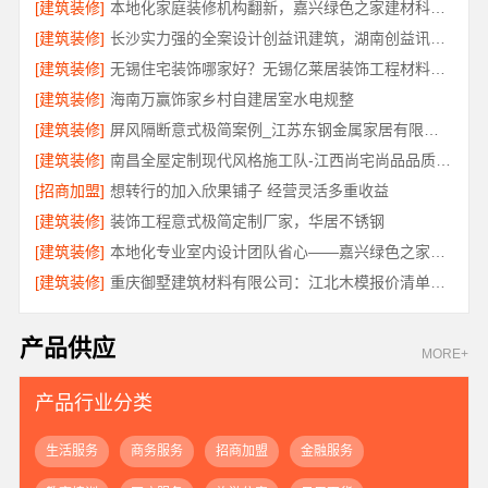
[建筑装修]
本地化家庭装修机构翻新，嘉兴绿色之家建材科技有限公司
[建筑装修]
长沙实力强的全案设计创益讯建筑，湖南创益讯建筑有限公司口碑之选
[建筑装修]
无锡住宅装饰哪家好？无锡亿莱居装饰工程材料有限公司一站式全包服务
[建筑装修]
海南万赢饰家乡村自建居室水电规整
[建筑装修]
屏风隔断意式极简案例_江苏东钢金属家居有限公司实景
[建筑装修]
南昌全屋定制现代风格施工队-江西尚宅尚品品质优选
[招商加盟]
想转行的加入欣果铺子 经营灵活多重收益
[建筑装修]
装饰工程意式极简定制厂家，华居不锈钢
[建筑装修]
本地化专业室内设计团队省心——嘉兴绿色之家建材科技有限公司
[建筑装修]
重庆御墅建筑材料有限公司：江北木模报价清单工期短
产品供应
MORE+
产品行业分类
生活服务
商务服务
招商加盟
金融服务