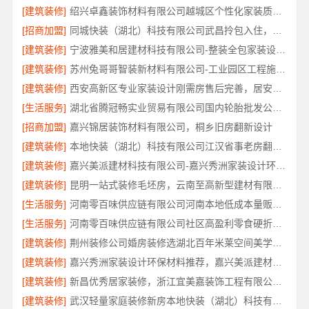
[建筑装修]
绍兴卓鑫装饰材料有限公司越城区个性化家装质量有保障
[招商加盟]
同城快装（湖北）科技有限公司武昌拎包入住，智能家装改造省心
[建筑装修]
宁波雅美和居建材科技有限公司-整装全包家装设计厨卫改造
[建筑装修]
苏州兔哥哥智装新材料有限公司-工业园区工程施工二手房全包服务
[建筑装修]
西安高新区专业家装设计刚需房售后完善，居安天成（西安）建筑工程有限责任公司
[生活服务]
湖北省腾冠畅实业贸易有限公司国内轮胎批发公司流程详解
[招商加盟]
嘉兴锦居装饰材料有限公司，桐乡旧房翻新设计
[建筑装修]
本地快装（湖北）科技有限公司江汉省事老房翻新服务
[建筑装修]
嘉兴美派建材科技有限公司-嘉兴秀洲家装设计环保材料推荐
[建筑装修]
昆明一站式装修毛坯房，云南至高新型建材有限公司
[生活服务]
河南零百味供应链有限公司河南本地低成本量贩零食全域盈利
[生活服务]
河南零百味供应链有限公司社区高盈利零食硬折扣全域盈利
[建筑装修]
荆州装修公司婚房装修选湖北百年米莱空间美学装饰材料有限公司
[建筑装修]
嘉兴秀洲家装设计环保材料推荐，嘉兴美派建材科技靠谱
[建筑装修]
新昌优秀居家装修，浙江宜美嘉装饰工程有限公司匠心品质
[建筑装修]
武汉轻量家庭装修新房本地快装（湖北）科技有限公司