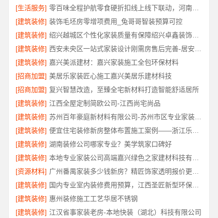
[生活服务]
零百味全程护航零食硬折扣线上线下联动，河南零百味供应链有限公司助力全域盈利
[建筑装修]
装饰毛坯房零增项费用_兔哥哥智装预算可控
[建筑装修]
绍兴越城区个性化家装质量有保障绍兴卓鑫装饰材料有限公司
[建筑装修]
西安未央区一站式家装设计刚需房售后完善-居安天成
[建筑装修]
嘉兴美派建材：嘉兴家装施工全包环保材料
[招商加盟]
美居乐家装匠心施工嘉兴美居乐建材科技
[招商加盟]
复兴智慧改造，至臻全宅新材料打造智能舒适居所
[建筑装修]
江西全屋定制简欧公司-江西尚宅尚品
[建筑装修]
苏州百年豪庭新材料有限公司-苏州市区专业家装装修多少钱
[建筑装修]
便宜住宅装修新房整体布置施工案例——浙江乐享新材料有限公司
[建筑装修]
湖南装修公司哪家专业？美学筑家口碑好
[建筑装修]
本地专业家装公司高端嘉兴绿色之家建材科技有限公司
[资源材料]
广州番禺家装多少钱新房？精匠饰家透明报价更省心
[建筑装修]
国内专业室内装修费用预算，江西圣匠新型环保材料有限公司透明公开
[建筑装修]
惠州装修施工工艺华居不锈钢
[建筑装修]
江汉省事家装老房-本地快装（湖北）科技有限公司