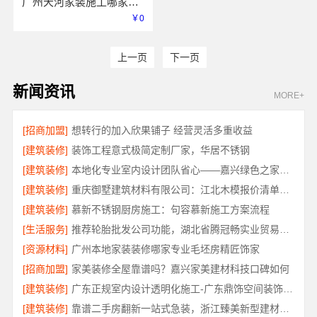
广州天河家装施工哪家专业新房找精匠饰家（广州）家居建材有限公司
￥0
上一页
下一页
新闻资讯
MORE+
[招商加盟]
想转行的加入欣果铺子 经营灵活多重收益
[建筑装修]
装饰工程意式极简定制厂家，华居不锈钢
[建筑装修]
本地化专业室内设计团队省心——嘉兴绿色之家建材科技有限公司
[建筑装修]
重庆御墅建筑材料有限公司：江北木模报价清单工期短
[建筑装修]
慕新不锈钢厨房施工：句容慕新施工方案流程
[生活服务]
推荐轮胎批发公司功能，湖北省腾冠畅实业贸易有限公司全
[资源材料]
广州本地家装装修哪家专业毛坯房精匠饰家
[招商加盟]
家美装修全屋靠谱吗？嘉兴家美建材科技口碑如何
[建筑装修]
广东正规室内设计透明化施工-广东鼎饰空间装饰工程有限公司
[建筑装修]
靠谱二手房翻新一站式急装，浙江臻美新型建材有限公司快交付