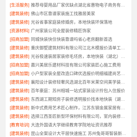
[生活服务]
推荐母婴用品厂家优缺点湖北省惠物电子商务有限公司
[建筑装修]
佛山市区靠谱家装施工找雅居美家
[建筑装修]
光谷省事家庭装修婚房，本地快装环保落地
[资源材料]
广州家装公司全屋装修精匠饰家
[招商加盟]
同城快装快住快装靠谱吗省心老房翻新首选
[建筑装修]
重庆御墅建筑材料有限公司江北木模报价清单工期短
[建筑装修]
光谷极速装居家装修毛坯房，本地快装（湖北）科技有限公司装配化快装
[招商加盟]
嘉兴美居乐建材科技有限公司家装匠心施工费用
[招商加盟]
小户型家装全屋改造口碑优选报价明细福建尚艺空间
[建筑装修]
襄阳设计装修轻奢风选湖北百年米莱空间美学装饰材料有限公司
[建筑装修]
百年豪庭：苏州相城一站式家装设计拎包入住报价
[建筑装修]
东西湖工期短房子装修透明报价找本地快装（湖北）科技有限公司
[建筑装修]
新中式费用艺术匠心制作，江苏东钢金属家居有限公司详解
[建筑装修]
选择江西圣匠新型环保材料有限公司，室内装修设计施工厂家
[教育培训]
大连外国语大学继续教育学院地址资讯推荐
[建筑装修]
昆山全案设计大平层快速施工 苏州兔哥哥智装新材料