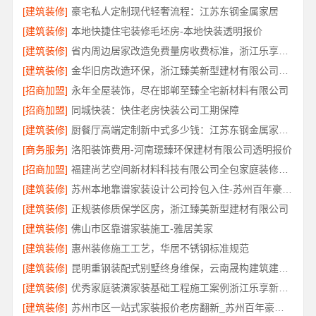
[建筑装修]
豪宅私人定制现代轻奢流程：江苏东钢金属家居
[建筑装修]
本地快捷住宅装修毛坯房-本地快装透明报价
[建筑装修]
省内周边居家改造免费量房收费标准，浙江乐享新材料有限公司
[建筑装修]
金华旧房改造环保，浙江臻美新型建材有限公司守护健康
[招商加盟]
永年全屋装饰，尽在邯郸至臻全宅新材料有限公司
[招商加盟]
同城快装：快住老房快装公司工期保障
[建筑装修]
厨餐厅高端定制新中式多少钱：江苏东钢金属家居不锈钢
[商务服务]
洛阳装饰费用-河南璟臻环保建材有限公司透明报价
[招商加盟]
福建尚艺空间新材料科技有限公司全包家庭装修口碑优选报价明细
[建筑装修]
苏州本地靠谱家装设计公司拎包入住-苏州百年豪庭新材料有限公司
[建筑装修]
正规装修质保学区房，浙江臻美新型建材有限公司
[建筑装修]
佛山市区靠谱家装施工-雅居美家
[建筑装修]
惠州装修施工工艺，华居不锈钢标准规范
[建筑装修]
昆明重钢装配式别墅终身维保，云南晟构建筑建材有限公司
[建筑装修]
优秀家庭装潢家装基础工程施工案例浙江乐享新材料有限公司
[建筑装修]
苏州市区一站式家装报价老房翻新_苏州百年豪庭新材料有限公司