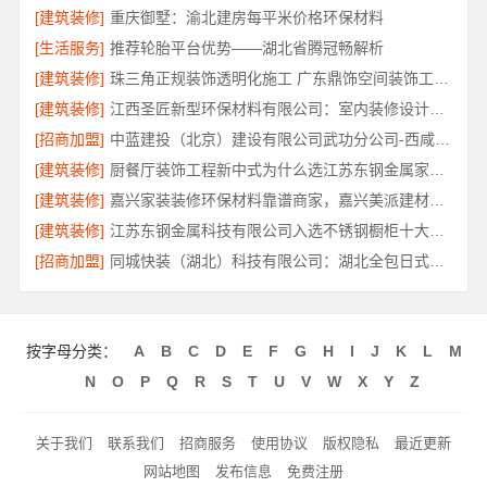
[建筑装修]
重庆御墅：渝北建房每平米价格环保材料
[生活服务]
推荐轮胎平台优势——湖北省腾冠畅解析
[建筑装修]
珠三角正规装饰透明化施工 广东鼎饰空间装饰工程有限公司
[建筑装修]
江西圣匠新型环保材料有限公司：室内装修设计与施工专家
[招商加盟]
中蓝建投（北京）建设有限公司武功分公司-西咸新区全包报价
[建筑装修]
厨餐厅装饰工程新中式为什么选江苏东钢金属家居有限公司
[建筑装修]
嘉兴家装装修环保材料靠谱商家，嘉兴美派建材品质保障
[建筑装修]
江苏东钢金属科技有限公司入选不锈钢橱柜十大品牌
[招商加盟]
同城快装（湖北）科技有限公司：湖北全包日式原木风快速装修
按字母分类：
A
B
C
D
E
F
G
H
I
J
K
L
M
N
O
P
Q
R
S
T
U
V
W
X
Y
Z
关于我们
联系我们
招商服务
使用协议
版权隐私
最近更新
网站地图
发布信息
免费注册