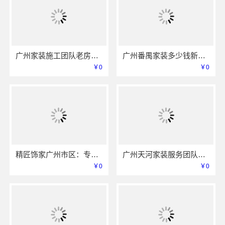
广州家装施工团队老房翻新，精匠饰家（广州）家居建材有限公司
广州番禺家装多少钱新房 - 精匠饰家（广州）家居建材有限公司
￥0
￥0
精匠饰家广州市区：专业毛坯房家装设计，品质之选
广州天河家装服务团队精装房改造精匠饰家
￥0
￥0