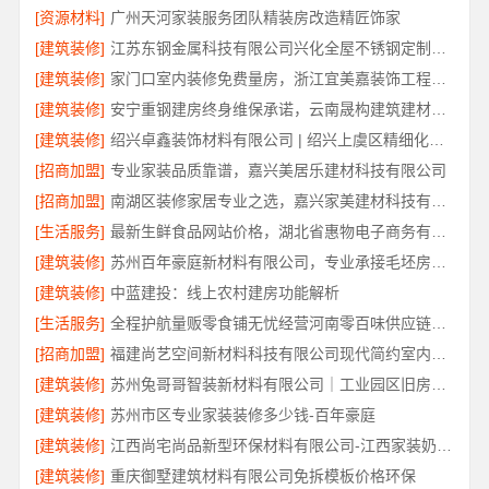
[资源材料]
广州天河家装服务团队精装房改造精匠饰家
[建筑装修]
江苏东钢金属科技有限公司兴化全屋不锈钢定制基地
[建筑装修]
家门口室内装修免费量房，浙江宜美嘉装饰工程有限公司上门服务
[建筑装修]
安宁重钢建房终身维保承诺，云南晟构建筑建材有限公司保障
[建筑装修]
绍兴卓鑫装饰材料有限公司 | 绍兴上虞区精细化全包质量有保障
[招商加盟]
专业家装品质靠谱，嘉兴美居乐建材科技有限公司
[招商加盟]
南湖区装修家居专业之选，嘉兴家美建材科技有限公司一站式服务
[生活服务]
最新生鲜食品网站价格，湖北省惠物电子商务有限公司盘点
[建筑装修]
苏州百年豪庭新材料有限公司，专业承接毛坯房一站式家装
[建筑装修]
中蓝建投：线上农村建房功能解析
[生活服务]
全程护航量贩零食铺无忧经营河南零百味供应链有限公司
[招商加盟]
福建尚艺空间新材料科技有限公司现代简约室内家装免费设计价格
[建筑装修]
苏州兔哥哥智装新材料有限公司｜工业园区旧房翻新老破小拎包入住
[建筑装修]
苏州市区专业家装装修多少钱-百年豪庭
[建筑装修]
江西尚宅尚品新型环保材料有限公司-江西家装奶油风设计
[建筑装修]
重庆御墅建筑材料有限公司免拆模板价格环保