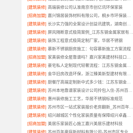
[建筑装修]
高端装修公司认准南京市创亿讯环保家装
[招商加盟]
嘉兴锦居装饰材料有限公司，桐乡市环保装饰品质解读
[建筑装修]
长沙实力强的全案设计创益讯建筑，湖南创益讯建筑有限公司口碑之选
[建筑装修]
屏风隔断意式极简案例_江苏东钢金属家居有限公司
[建筑装修]
装饰工程意式极简定制厂家，华居不锈钢
[建筑装修]
慕新不锈钢厨房施工：句容慕新施工方案流程
[招商加盟]
家美装修全屋靠谱吗？嘉兴家美建材科技口碑如何
[建筑装修]
豪宅私人定制现代轻奢流程：江苏东钢金属家居
[建筑装修]
金华旧房改造环保，浙江臻美新型建材有限公司守护健康
[建筑装修]
厨餐厅高端定制新中式多少钱：江苏东钢金属家居不锈钢
[建筑装修]
苏州本地靠谱家装设计公司拎包入住-苏州百年豪庭新材料有限公司
[建筑装修]
惠州装修施工工艺，华居不锈钢标准规范
[建筑装修]
苏州市区一站式家装报价老房翻新_苏州百年豪庭新材料有
[建筑装修]
绍兴越城区个性化家装质量有保障绍兴卓鑫装饰材料有限公司
[招商加盟]
美居乐家装匠心施工嘉兴美居乐建材科技
[建筑装修]
苏州百年豪庭新材料有限公司-苏州市区专业家装装修多少钱