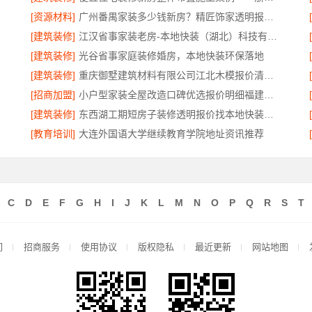
[资源材料]
广州番禺家装多少钱新房？精匠饰家透明报价更省心
[建筑装修]
江汉省事家装老房-本地快装（湖北）科技有限公司
[建筑装修]
光谷省事家庭装修婚房，本地快装环保落地
[建筑装修]
重庆御墅建筑材料有限公司江北木模报价清单工期短
[招商加盟]
小户型家装全屋改造口碑优选报价明细福建尚艺空间
[建筑装修]
东西湖工期短房子装修透明报价找本地快装（湖北）科技有限公司
[教育培训]
大连外国语大学继续教育学院地址资讯推荐
C
D
E
F
G
H
I
J
K
L
M
N
O
P
Q
R
S
T
们
招商服务
使用协议
版权隐私
最近更新
网站地图