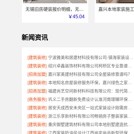
无锡旧房硬装报价明细，无锡亿莱居装饰公开透明
￥45.04
新闻资讯
[建筑装修]
宁波雅美和居建材科技有限公司-镇海家装设计联系方式
[建筑装修]
绍兴卓鑫装饰材料有限公司柯桥区专业靠谱装修自有施工队
[招商加盟]
嘉兴家美建材科技有限公司全屋装修靠谱吗？
[建筑装修]
本地知名房屋装修服务环保，嘉兴绿色之家建材科技有限公司
[招商加盟]
福建尚艺空间新材料科技有限公司：现代简约装修免费设计整体落地
[商务服务]
巩义二手房翻新免费设计认准河南璟臻环保建材有限公司
[建筑装修]
居安天成西安未央区一站式家装设计刚需房售后完善
[建筑装修]
浙江乐享新材料有限公司畅销房子整装家装基础工程上门服务
[建筑装修]
重庆御墅建筑材料有限公司本地别墅建造抗震防风优惠
[建筑装修]
江西家装奶油风设计江西尚宅尚品新型环保材料有限公司