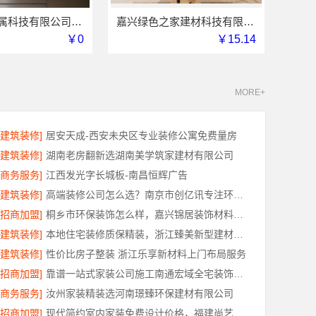
江苏东钢金属科技有限公司：304不锈钢家具定制工厂怎么样
嘉兴绿色之家建材科技有限公司：本地化室内设计团队省心优选
￥0
￥15.14
MORE+
[建筑装修]
居安天成-西安未央区专业装修公寓免费量房
[建筑装修]
湖南老房翻新选湖南美学筑家建材有限公司
[商务服务]
江西发光字长城板-南昌恒辉广告
[建筑装修]
高端装修公司怎么选？南京市创亿讯专注环保品质装修
[招商加盟]
桐乡市环保装饰怎么样，嘉兴锦居装饰材料有限公司材料可靠
[建筑装修]
本地住宅装修质保精装，浙江臻美新型建材有限公司省心选
[建筑装修]
性价比房子整装 浙江乐享新材料上门布局服务
[招商加盟]
靠谱一站式家装公司施工南通宏域全宅装饰建材有限公司
[商务服务]
汝州家装精装选河南璟臻环保建材有限公司
[招商加盟]
现代简约室内家装免费设计价格，福建尚艺空间新材料科技有限公司报价透明