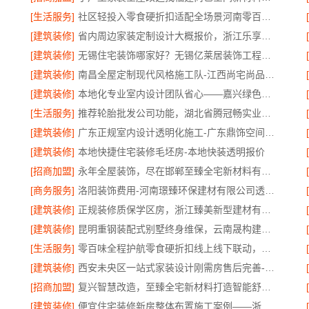
[生活服务]
社区轻投入零食硬折扣适配全场景河南零百味供应链有限公司
[建筑装修]
省内周边家装定制设计大概报价，浙江乐享新材料有限公司一站式方案
[建筑装修]
无锡住宅装饰哪家好？无锡亿莱居装饰工程材料有限公司一站式全包服务
实景
[建筑装修]
南昌全屋定制现代风格施工队-江西尚宅尚品品质优选
[建筑装修]
本地化专业室内设计团队省心——嘉兴绿色之家建材科技有限公司
[生活服务]
推荐轮胎批发公司功能，湖北省腾冠畅实业贸易有限公司全
[建筑装修]
广东正规室内设计透明化施工-广东鼎饰空间装饰工程有限公司
[建筑装修]
本地快捷住宅装修毛坯房-本地快装透明报价
[招商加盟]
永年全屋装饰，尽在邯郸至臻全宅新材料有限公司
[商务服务]
洛阳装饰费用-河南璟臻环保建材有限公司透明报价
[建筑装修]
正规装修质保学区房，浙江臻美新型建材有限公司
[建筑装修]
昆明重钢装配式别墅终身维保，云南晟构建筑建材有限公司
限公司
[生活服务]
零百味全程护航零食硬折扣线上线下联动，河南零百味供应链有限公司助力全域盈利
[建筑装修]
西安未央区一站式家装设计刚需房售后完善-居安天成
[招商加盟]
复兴智慧改造，至臻全宅新材料打造智能舒适居所
[建筑装修]
便宜住宅装修新房整体布置施工案例——浙江乐享新材料有限公司