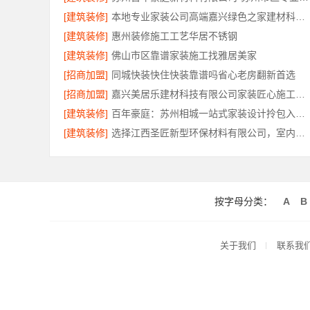
[建筑装修]
本地专业家装公司高端嘉兴绿色之家建材科技有限公司
[建筑装修]
惠州装修施工工艺华居不锈钢
[建筑装修]
佛山市区靠谱家装施工找雅居美家
[招商加盟]
同城快装快住快装靠谱吗省心老房翻新首选
[招商加盟]
嘉兴美居乐建材科技有限公司家装匠心施工费用
[建筑装修]
百年豪庭：苏州相城一站式家装设计拎包入住报价
[建筑装修]
选择江西圣匠新型环保材料有限公司，室内装修设计施工厂家
按字母分类：
A
B
关于我们
联系我