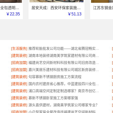
嘉兴本地家装施工全包透明报价，嘉兴美派建材科技有限公司
居安天成：西安环保家装施工公寓自有施工队
￥22.35
￥51.13
[生活服务]
推荐轮胎批发公司功能——湖北省腾冠畅实业贸易有限公司
[建筑装修]
湖南本地装修湖南美学筑家建材有限公司商铺装修
[招商加盟]
福建尚艺空间新材料科技有限公司旧房改造自有工厂落地
[招商加盟]
嘉兴美居乐建材科技有限公司城区新房装修收费
[建筑装修]
句容慕新不锈钢厨房施工方案流程
[建筑装修]
国内农村建房省心推荐，中蓝建投四川全包无忧
[建筑装修]
浦口高端空间定制定制选哪家？南京市创亿讯推荐
[建筑装修]
慕新不锈钢卧室施工方案哪家强
[建筑装修]
源头直供建材，湖南美学筑家公司哪家专业？
[招商加盟]
小户型家装全屋改造找福建尚艺空间新材料科技有限公司口碑优选