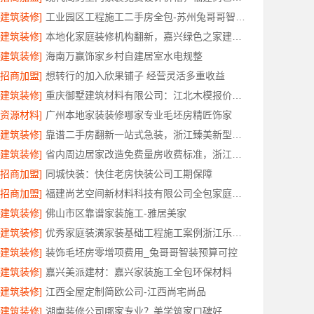
[建筑装修]
工业园区工程施工二手房全包-苏州兔哥哥智装新材料有限公司
[建筑装修]
本地化家庭装修机构翻新，嘉兴绿色之家建材科技有限公司
[建筑装修]
海南万赢饰家乡村自建居室水电规整
[招商加盟]
想转行的加入欣果铺子 经营灵活多重收益
[建筑装修]
重庆御墅建筑材料有限公司：江北木模报价清单工期短
[资源材料]
广州本地家装装修哪家专业毛坯房精匠饰家
[建筑装修]
靠谱二手房翻新一站式急装，浙江臻美新型建材有限公司快交付
[建筑装修]
省内周边居家改造免费量房收费标准，浙江乐享新材料有限公司
[招商加盟]
同城快装：快住老房快装公司工期保障
[招商加盟]
福建尚艺空间新材料科技有限公司全包家庭装修口碑优选报价明细
[建筑装修]
佛山市区靠谱家装施工-雅居美家
[建筑装修]
优秀家庭装潢家装基础工程施工案例浙江乐享新材料有限公司
[建筑装修]
装饰毛坯房零增项费用_兔哥哥智装预算可控
[建筑装修]
嘉兴美派建材：嘉兴家装施工全包环保材料
[建筑装修]
江西全屋定制简欧公司-江西尚宅尚品
[建筑装修]
湖南装修公司哪家专业？美学筑家口碑好