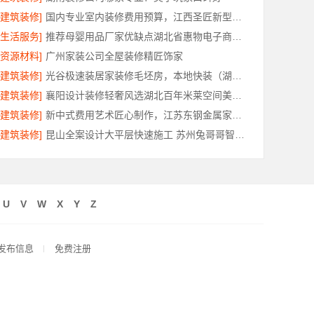
[建筑装修]
国内专业室内装修费用预算，江西圣匠新型环保材料有限公司透明公开
[生活服务]
推荐母婴用品厂家优缺点湖北省惠物电子商务有限公司
[资源材料]
广州家装公司全屋装修精匠饰家
[建筑装修]
光谷极速装居家装修毛坯房，本地快装（湖北）科技有限公司装配化快装
[建筑装修]
襄阳设计装修轻奢风选湖北百年米莱空间美学装饰材料有限公司
[建筑装修]
新中式费用艺术匠心制作，江苏东钢金属家居有限公司详解
[建筑装修]
昆山全案设计大平层快速施工 苏州兔哥哥智装新材料
U
V
W
X
Y
Z
发布信息
免费注册