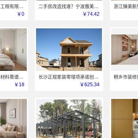
广东鼎饰空间装饰工程有限公司，靠谱设计团队，工艺扎实有保障
二手房改造找谁？宁波雅美和居建材科技匠心施工全托管
￥0
￥74.42
嘉兴家装装修环保材料靠谱商家，美派建材推荐
长沙正规家装零增项承诺创益讯建筑请放心
￥18
￥625.34