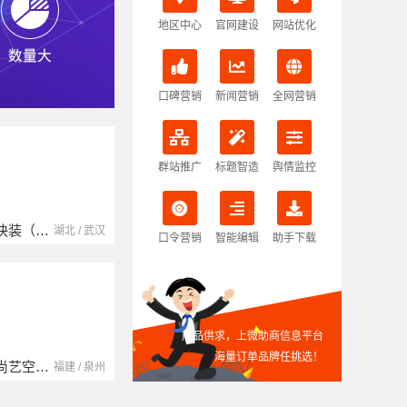
地区中心
官网建设
网站优化
口碑营销
新闻营销
全网营销
群站推广
标题智造
舆情监控
本地快装（湖北）科技有限公司
南京玻璃镜子加工厂
湖北省腾冠畅实业贸易有限公司
湖北 / 武汉
江苏 / 南京
湖北 
口令营销
智能编辑
助手下载
产品供求，上微助商信息平台
海量订单品牌任挑选！
福建尚艺空间新材料科技有限公司
中蓝建投（北京）建设有限公司四川第一分公司
湖南自由家装饰工程有限公司
福建 / 泉州
四川 / 成都
湖南 