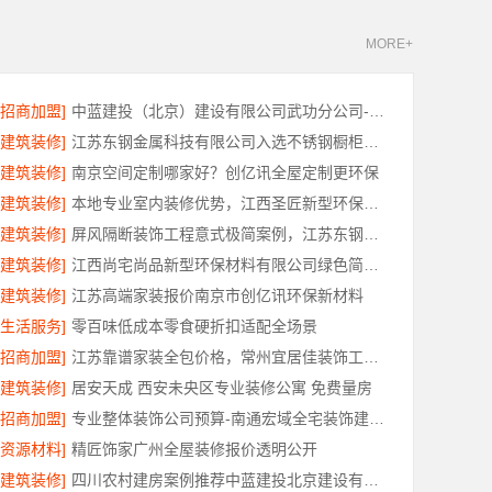
MORE+
[招商加盟]
中蓝建投（北京）建设有限公司武功分公司-西咸新区全包报价
[建筑装修]
江苏东钢金属科技有限公司入选不锈钢橱柜十大品牌
[建筑装修]
南京空间定制哪家好？创亿讯全屋定制更环保
[建筑装修]
本地专业室内装修优势，江西圣匠新型环保材料有限公司详解
[建筑装修]
屏风隔断装饰工程意式极简案例，江苏东钢金属家居有限公司实景赏析
[建筑装修]
江西尚宅尚品新型环保材料有限公司绿色简欧口碑好
[建筑装修]
江苏高端家装报价南京市创亿讯环保新材料
[生活服务]
零百味低成本零食硬折扣适配全场景
[招商加盟]
江苏靠谱家装全包价格，常州宜居佳装饰工程有限公司为您解析
[建筑装修]
居安天成 西安未央区专业装修公寓 免费量房
[招商加盟]
专业整体装饰公司预算-南通宏域全宅装饰建材有限公司
[资源材料]
精匠饰家广州全屋装修报价透明公开
[建筑装修]
四川农村建房案例推荐中蓝建投北京建设有限公司四川