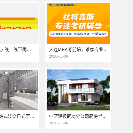
商水饼干糕点 线上线下同价服务模式
大连MBA考前培训谁家专业 社科赛斯考研服务人才伴您成长
2026-08-06
湖北全包一站式装修日式原木风快速——同城快装（湖北）科技有限公司
中蓝建投武功分公司厨房半包装修北欧风案例
2026-08-06