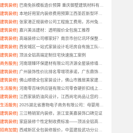
[建筑装修]
巴南免拆模板造价预算 重庆御墅建筑材料有限公司
[建筑装修]
本地好用室内装修费用预算江西圣匠新型环保材料有限公司
[建筑装修]
张家港正规装修公司工程施工费用，苏州兔哥哥智装新材料有限公司全包透明报价
[建筑装修]
嘉兴美派建材：透明报价全包施工推荐
[建筑装修]
高端装修公司哪家好？南京市创亿讯环保整装口碑佳
[建筑装修]
西安城区一站式家装设计毛坯房自有施工队-居安天成
[建筑装修]
顶派全铝高端定制住宅快速施工案例
[商务服务]
河南璟臻环保建材有限公司济源全屋装修墙面刷新
[建筑装修]
广州装饰性价比排名零增项承诺，广东鼎饰空间装饰工程有限公司
[建筑装修]
佛山顺德全包家装设计，佛山市雅居美家建筑装饰工程有限公司
[生活服务]
河南零百味供应链有限公司零食硬折扣线上线下联动
[建筑装修]
江西家装奶油风设计，江西尚宅尚品让您的家温柔治愈
[生活服务]
2025湖北省惠物电子商务有限公司：母婴用品平台优缺点分析
[建筑装修]
三江畅销室内装修，浙江宜美嘉装饰口碑见证
[建筑装修]
家庭装修个性定制收费标准——顶派全铝高端定制
[招商加盟]
西咸新区全包装修报价，中蓝建投武功分公司透明合理