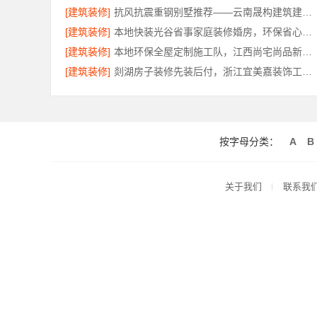
[建筑装修]
抗风抗震重钢别墅推荐——云南晟构建筑建材有限公司匠心打造
[建筑装修]
本地快装光谷省事家庭装修婚房，环保省心到家
[建筑装修]
本地环保全屋定制施工队，江西尚宅尚品新型环保材料有限公司为您提供服务
[建筑装修]
剡湖房子装修先装后付，浙江宜美嘉装饰工程有限公司让装修更放心
按字母分类：
A
B
关于我们
联系我