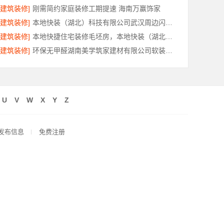
[建筑装修]
刚需简约家庭装修工期提速 海南万赢饰家
[建筑装修]
本地快装（湖北）科技有限公司武汉周边闪电施工一楼带院
[建筑装修]
本地快捷住宅装修毛坯房，本地快装（湖北）科技有限公司省心落地
[建筑装修]
环保无甲醛湖南美学筑家建材有限公司软装配套
U
V
W
X
Y
Z
发布信息
免费注册