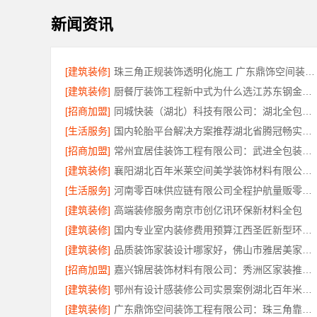
新闻资讯
[建筑装修]
珠三角正规装饰透明化施工 广东鼎饰空间装饰工程有限公司
[建筑装修]
厨餐厅装饰工程新中式为什么选江苏东钢金属家居有限公司
[招商加盟]
同城快装（湖北）科技有限公司：湖北全包日式原木风快速装修
[生活服务]
国内轮胎平台解决方案推荐湖北省腾冠畅实业贸易有限公司
[招商加盟]
常州宜居佳装饰工程有限公司：武进全包装修施工专业可靠
[建筑装修]
襄阳湖北百年米莱空间美学装饰材料有限公司轻奢风设计装修
[生活服务]
河南零百味供应链有限公司全程护航量贩零食铺无忧经营
[建筑装修]
高端装修服务南京市创亿讯环保新材料全包
[建筑装修]
国内专业室内装修费用预算江西圣匠新型环保材料有限公司
[建筑装修]
品质装饰家装设计哪家好，佛山市雅居美家建筑装饰工程有限公司靠谱
[招商加盟]
嘉兴锦居装饰材料有限公司：秀洲区家装推荐新房
[建筑装修]
鄂州有设计感装修公司实景案例湖北百年米莱空间美学装饰材料有限公司
[建筑装修]
广东鼎饰空间装饰工程有限公司：珠三角靠谱空间设计优惠活动