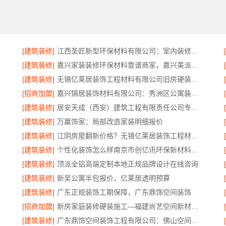
[建筑装修]
江西圣匠新型环保材料有限公司：室内装修设计与施工专家
[建筑装修]
嘉兴家装装修环保材料靠谱商家，嘉兴美派建材品质保障
[建筑装修]
无锡亿莱居装饰工程材料有限公司旧房硬装报价
[招商加盟]
嘉兴锦居装饰材料有限公司：秀洲区公寓装饰排名
[建筑装修]
居安天成（西安）建筑工程有限责任公司专业装修西安平层免费量房
[建筑装修]
万赢饰家：局部改造家装明细报价
[建筑装修]
江阴房屋翻新价格？无锡亿莱居装饰工程材料有限公司
[建筑装修]
个性化装饰怎么样南京市创亿讯环保新材料公司
[建筑装修]
顶派全铝高端定制本地正规品牌设计在线咨询
[建筑装修]
新吴公寓半包报价，亿莱居透明预算
[建筑装修]
广东正规装饰工期保障，广东鼎饰空间装饰
[招商加盟]
新房家庭装修硬装施工—福建尚艺空间新材料科技有限公司
[建筑装修]
广东鼎饰空间装饰工程有限公司：佛山空间设计优惠活动售后无忧