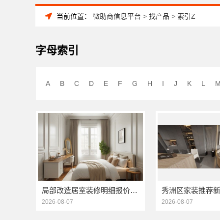
当前位置：
微助商信息平台
>
找产品
>
索引Z
字母索引
A
B
C
D
E
F
G
H
I
J
K
L
局部改造居室装修明细报价看海南万赢饰家
2026-08-07
2026-08-07