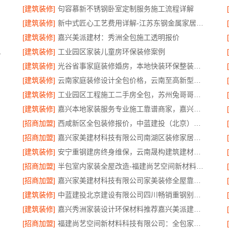
[建筑装修]
句容慕新不锈钢卧室定制服务施工流程详解
[建筑装修]
新中式匠心工艺费用详解-江苏东钢金属家居有限公司
[建筑装修]
嘉兴美派建材：秀洲全包施工透明报价
限公司专业吗
[建筑装修]
工业园区家装儿童房环保装修案例
[建筑装修]
光谷省事家庭装修婚房，本地快装环保整装拎包入住
[建筑装修]
云南家庭装修设计全包价格，云南至高新型建材有限公司精准预算
[建筑装修]
工业园区工程施工二手房全包，苏州兔哥哥智装新材料有限公司责任明确
[建筑装修]
嘉兴本地家装服务专业施工靠谱商家，嘉兴美派建材科技有限公司靠谱
[招商加盟]
西咸新区全包装修报价，中蓝建投（北京）建设有限公司武功分公司透明公正
[招商加盟]
嘉兴家美建材科技有限公司南湖区装修家居专业
[建筑装修]
安宁重钢建房终身维保，云南晟构建筑建材有限公司全程守护
[招商加盟]
半包室内家装全屋改造-福建尚艺空间新材料科技有限公司
[招商加盟]
嘉兴家美建材科技有限公司家美装修全屋靠谱，一站式省心服务
[建筑装修]
中蓝建投北京建设有限公司四川畅销重钢别墅局部改造指南
[建筑装修]
嘉兴秀洲家装设计环保材料推荐嘉兴美派建材科技有限公司
[招商加盟]
福建尚艺空间新材料科技有限公司：全包家庭装修口碑优选报价明细