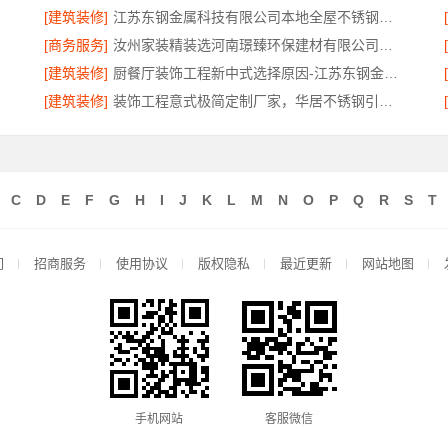
[建筑装修]
江苏东钢金属科技有限公司本地全屋不锈钢定制生产商
[商务服务]
汝州家装精装选河南璟臻环保建材有限公司，一站式省心装修服务
[建筑装修]
厨餐厅装饰工程新中式选择原因-江苏东钢金属家居有限公司
[建筑装修]
装饰工程意式极简定制厂家，华居不锈钢引领品质装修潮流
C
D
E
F
G
H
I
J
K
L
M
N
O
P
Q
R
S
T
们
招商服务
使用协议
版权隐私
最近更新
网站地图
手机网站
客服微信