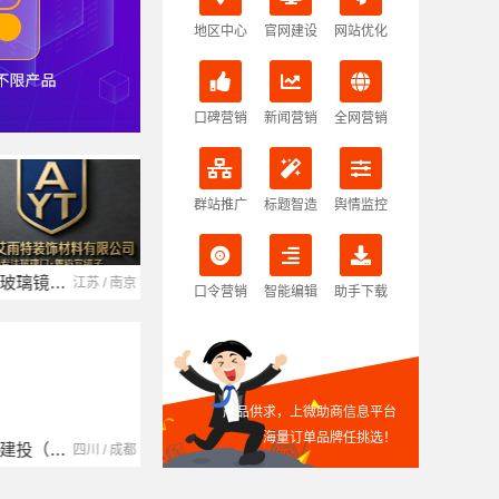
地区中心
官网建设
网站优化
口碑营销
新闻营销
全网营销
群站推广
标题智造
舆情监控
南京玻璃镜子加工厂
湖北省腾冠畅实业贸易有限公司
江苏 / 南京
湖北 / 武汉
口令营销
智能编辑
助手下载
产品供求，上微助商信息平台
海量订单品牌任挑选！
中蓝建投（北京）建设有限公司四川第一分公司
湖南自由家装饰工程有限公司
四川 / 成都
湖南 / 湘潭