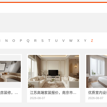
M
N
O
P
Q
R
S
T
U
V
W
X
Y
Z
秀洲区家装推荐新房装修，嘉兴锦居装饰材料有限公司品质保障
江苏高端家装报价，南京市创亿讯价格透明更靠谱
2026-08-07
2026-08-07