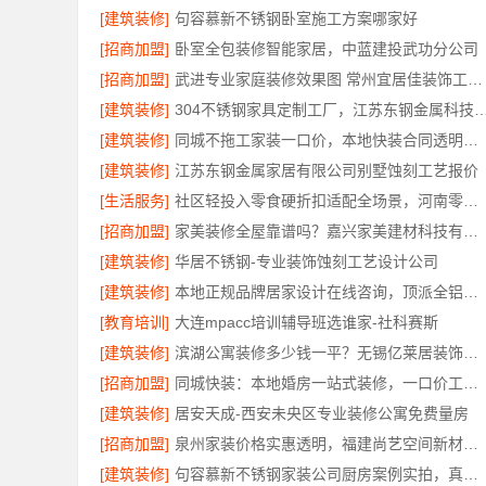
[建筑装修]
句容慕新不锈钢卧室施工方案哪家好
[招商加盟]
卧室全包装修智能家居，中蓝建投武功分公司
[招商加盟]
武进专业家庭装修效果图 常州宜居佳装饰工程有限公司
[建筑装修]
304不锈钢家具定制工厂，江苏东钢金属科技有
[建筑装修]
同城不拖工家装一口价，本地快装合同透明零增项
[建筑装修]
江苏东钢金属家居有限公司别墅蚀刻工艺报价
[生活服务]
社区轻投入零食硬折扣适配全场景，河南零百味供应链有限公司
[招商加盟]
家美装修全屋靠谱吗？嘉兴家美建材科技有限公司专业解答
[建筑装修]
华居不锈钢-专业装饰蚀刻工艺设计公司
[建筑装修]
本地正规品牌居家设计在线咨询，顶派全铝高端定制
[教育培训]
大连mpacc培训辅导班选谁家-社科赛斯
[建筑装修]
滨湖公寓装修多少钱一平？无锡亿莱居装饰工程材料有限公司报价透明
[招商加盟]
同城快装：本地婚房一站式装修，一口价工期有保障
[建筑装修]
居安天成-西安未央区专业装修公寓免费量房
[招商加盟]
泉州家装价格实惠透明，福建尚艺空间新材料科技有限公司
[建筑装修]
句容慕新不锈钢家装公司厨房案例实拍，真实效果见证