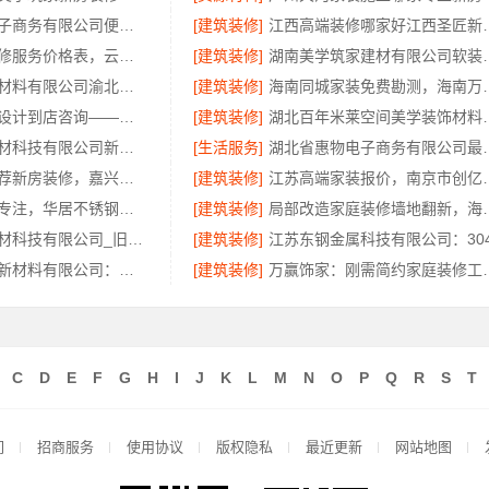
湖北省惠物电子商务有限公司便宜数码家电平台好不好
[建筑装修]
江西高端装修哪家好
呈贡一站式装修服务价格表，云南至高新型建材有限公司闭口合同
[建筑装修]
湖南美学筑家建材
重庆御墅建筑材料有限公司渝北建房每平米价格环保材料
[建筑装修]
海南同城家装免费勘测
宁波余姚家装设计到店咨询——宁波雅美和居建材科技有限公司
[建筑装修]
湖北百年米莱空间美学装饰材
嘉兴美居乐建材科技有限公司新房装修收费
[生活服务]
湖北省惠物电子商务有
秀洲区家装推荐新房装修，嘉兴锦居装饰材料有限公司品质保障
[建筑装修]
江苏高端家装报价
惠州装修十年专注，华居不锈钢品质见证
[建筑装修]
局部改造家庭装修墙地翻新，
嘉兴美居乐建材科技有限公司_旧房改造专业施工口碑推荐
[建筑装修]
邯郸至臻全宅新材料有限公司：永年焕新专业团队打造品质居家
[建筑装修]
万赢饰家：刚需简约
C
D
E
F
G
H
I
J
K
L
M
N
O
P
Q
R
S
T
们
招商服务
使用协议
版权隐私
最近更新
网站地图