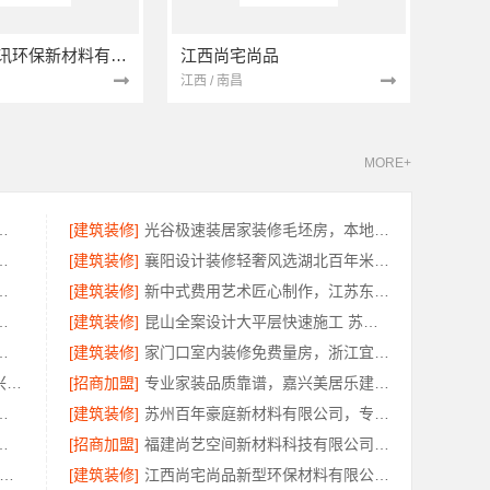
南京市创亿讯环保新材料有限公司
江西尚宅尚品
江西 / 南昌
MORE+
限公司江北木模报价清单工期短
[建筑装修]
光谷极速装居家装修毛坯房，本地快装（湖北）科技有限公司装配化快装
口碑优选报价明细福建尚艺空间
[建筑装修]
襄阳设计装修轻奢风选湖北百年米莱空间美学装饰材料有限公司
明报价找本地快装（湖北）科技有限公司
[建筑装修]
新中式费用艺术匠心制作，江苏东钢金属家居有限公司详解
继续教育学院地址资讯推荐
[建筑装修]
昆山全案设计大平层快速施工 苏州兔哥哥智装新材料
限公司兴化全屋不锈钢定制基地
[建筑装修]
家门口室内装修免费量房，浙江宜美嘉装饰工程有限公司上门服务
绍兴卓鑫装饰材料有限公司 | 绍兴上虞区精细化全包质量有保障
[招商加盟]
专业家装品质靠谱，嘉兴美居乐建材科技有限公司
，湖北省惠物电子商务有限公司盘点
[建筑装修]
苏州百年豪庭新材料有限公司，专业承接毛坯房一站式家装
忧经营河南零百味供应链有限公司
[招商加盟]
福建尚艺空间新材料科技有限公司现代简约室内家装免费设计价格
苏州市区专业家装装修多少钱-百年豪庭
[建筑装修]
江西尚宅尚品新型环保材料有限公司-江西家装奶油风设计