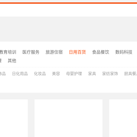
教育培训
医疗服务
旅游住宿
日用百货
食品餐饮
数码科技
理
其他
饰品
日化用品
化妆品
美容
母婴护理
家具
家纺家饰
厨具餐