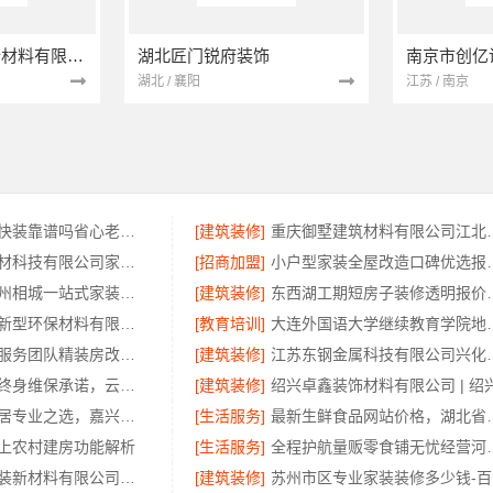
苏州兔哥哥智装新材料有限公司
湖北匠门锐府装饰
湖北 / 襄阳
江苏 / 南京
同城快装快住快装靠谱吗省心老房翻新首选
[建筑装修]
重庆御墅建筑材料有
嘉兴美居乐建材科技有限公司家装匠心施工费用
[招商加盟]
小户型家装全屋改造
百年豪庭：苏州相城一站式家装设计拎包入住报价
[建筑装修]
东西湖工期短房子装修透
选择江西圣匠新型环保材料有限公司，室内装修设计施工厂家
[教育培训]
大连外国语大学
广州天河家装服务团队精装房改造精匠饰家
[建筑装修]
江苏东钢金属科技有
安宁重钢建房终身维保承诺，云南晟构建筑建材有限公司保障
[建筑装修]
南湖区装修家居专业之选，嘉兴家美建材科技有限公司一站式服务
[生活服务]
最新生鲜食品网站价格
上农村建房功能解析
[生活服务]
全程护航量贩零食铺无
苏州兔哥哥智装新材料有限公司｜工业园区旧房翻新老破小拎包入住
[建筑装修]