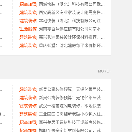
公司越城区个性化家装质量有保障
[招商加盟]
同城快装（湖北）科技有限公司武昌拎包入住，智能家装改造省心
州兔哥哥智装新材料有限公司-工业园区工程施工二手房全包服务
[建筑装修]
西安高新区专业家装设计刚需房售后完善，居安天成（西安）建筑工程有限责任公司
有限公司，桐乡旧房翻新设计
[建筑装修]
本地快装（湖北）科技有限公司江汉省事老房翻新服务
房，云南至高新型建材有限公司
[生活服务]
河南零百味供应链有限公司河南本地低成本量贩零食全域盈利
湖北百年米莱空间美学装饰材料有限公司
[建筑装修]
嘉兴秀洲家装设计环保材料推荐，嘉兴美派建材科技靠谱
房本地快装（湖北）科技有限公司
[建筑装修]
重庆御墅：渝北建房每平米价格环保材料
MORE+
装修服务怎么样？本地环保整装
[建筑装修]
新吴公寓装修预算，无锡亿莱居装饰工程材料有限公司一站式服务
碑，嘉兴锦居装饰材料有限公司靠谱吗
[建筑装修]
新吴公寓装修预算：无锡亿莱居装饰工程材料有限公司定制专属方案
育学院航空职教资讯推荐怎么样
[建筑装修]
武汉一楼带院闪电装修，本地快装（湖北）科技有限公司工期短
慕新不锈钢全案设计：卫生间304材质指南
[建筑装修]
工业园区旧房翻新老破小拎包入住_苏州兔哥哥智装
计创益讯建筑有限公司口碑保障
[招商加盟]
嘉兴美居乐建材科技正规新房装修收费
家专业新房？精匠饰家值得推荐
[招商加盟]
邯郸至臻全宅新材料有限公司，武安焕新至臻打造零醛理想居所