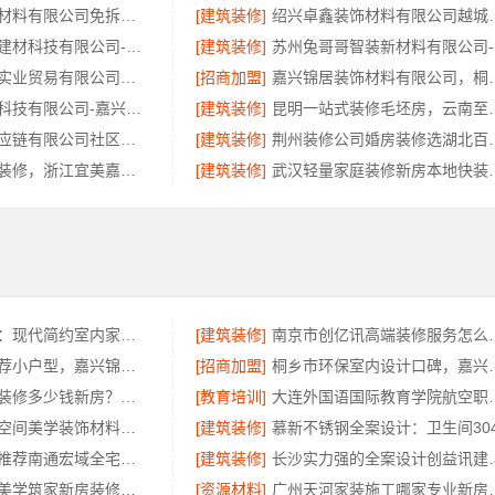
重庆御墅建筑材料有限公司免拆模板价格环保
[建筑装修]
绍兴卓鑫装饰材料有限
宁波雅美和居建材科技有限公司-整装全包家装设计厨卫改造
[建筑装修]
苏
湖北省腾冠畅实业贸易有限公司国内轮胎批发公司流程详解
[招商加盟]
嘉兴锦居装饰材料
嘉兴美派建材科技有限公司-嘉兴秀洲家装设计环保材料推荐
[建筑装修]
昆明一站式装修毛坯
河南零百味供应链有限公司社区高盈利零食硬折扣全域盈利
[建筑装修]
荆州装修公司婚房装修选
新昌优秀居家装修，浙江宜美嘉装饰工程有限公司匠心品质
[建筑装修]
武汉轻量家庭装修新
福建尚艺空间：现代简约室内家装免费设计价格
[建筑装修]
南京市创亿讯高端
南湖区装饰推荐小户型，嘉兴锦居装饰材料有限公司服务好
[招商加盟]
桐乡市环保室内设计口
广州市区家装装修多少钱新房？精匠饰家（广州）家居建材有限公司
[教育培训]
大连外国语国际教
湖北百年米莱空间美学装饰材料有限公司鄂州设计装修实景案例
[建筑装修]
本地全屋家装推荐南通宏域全宅装饰建材有限公司
[建筑装修]
长沙实力强的全案设
湖南本地装修美学筑家新房装修省心又省力
[资源材料]
广州天河家装施工哪