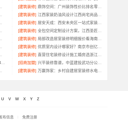
江西圣匠新型环保全屋整装服务
[建筑装修]
鼎饰空间：广州装饰性价比排名零增项承诺
有限公司软装配套，环保无甲醛
[建筑装修]
江西家装奶油风设计江西尚宅尚品新型环保材料有限公司
，海南万赢饰家新型建筑材料有限公司
[建筑装修]
居安天成：西安未央区一站式家装设计刚需房售后完善
料有限公司｜鄂州有设计感装修公司实景案例
[建筑装修]
全包空间定制设计方案，江西圣匠新型环保材料有限公司
限公司最新生鲜食品网站价格解读
[建筑装修]
局部改造居室装修明细报价看海南万赢饰家
，南京市创亿讯价格透明更靠谱
[建筑装修]
优质室内设计哪家好？南京市创亿讯口碑见证品质
海南万赢饰家新型建筑材料有限公为您焕新
[建筑装修]
直营住宅装修设计施工婚房选浙江臻美新型建材有限公司
江苏东钢金属科技有限公司：304不锈钢家具全国地址
[招商加盟]
兴平装修靠谱，中蓝建投武功分公司全包放心
家庭装修工期提速，快速入住无忧
[建筑装修]
万赢饰家：乡村自建居室装修水电规整，专业施工保障
U
V
W
X
Y
Z
发布信息
免费注册