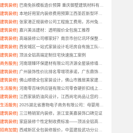
[建筑装修]
巴南免拆模板造价预算 重庆御墅建筑材料有限公司
[建筑装修]
本地好用室内装修费用预算江西圣匠新型环保材料有限公司
[建筑装修]
张家港正规装修公司工程施工费用，苏州兔哥哥智装新材料有限公司全包透明报价
[建筑装修]
嘉兴美派建材：透明报价全包施工推荐
[建筑装修]
高端装修公司哪家好？南京市创亿讯环保整装口碑佳
[建筑装修]
西安城区一站式家装设计毛坯房自有施工队-居安天成
[建筑装修]
顶派全铝高端定制住宅快速施工案例
[商务服务]
河南璟臻环保建材有限公司济源全屋装修墙面刷新
[建筑装修]
广州装饰性价比排名零增项承诺，广东鼎饰空间装饰工程有限公司
[建筑装修]
佛山顺德全包家装设计，佛山市雅居美家建筑装饰工程有限公司
[生活服务]
河南零百味供应链有限公司零食硬折扣线上线下联动
[建筑装修]
江西家装奶油风设计，江西尚宅尚品让您的家温柔治愈
[生活服务]
2025湖北省惠物电子商务有限公司：母婴用品平台优缺点分析
[建筑装修]
三江畅销室内装修，浙江宜美嘉装饰口碑见证
[建筑装修]
家庭装修个性定制收费标准——顶派全铝高端定制
[招商加盟]
西咸新区全包装修报价，中蓝建投武功分公司透明合理