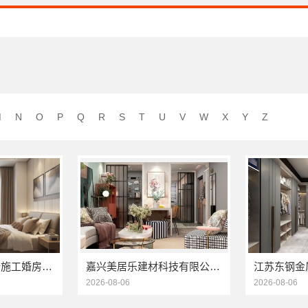
M
N
O
P
Q
R
S
T
U
V
W
X
Y
Z
直营住宅装修设计施工婚房选浙江臻美新型建材有限公司
嘉兴美居乐建材科技有限公司_旧房改造专业施工口碑推荐
2026-08-06
2026-08-06