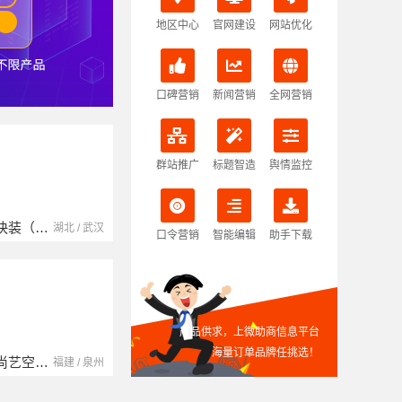
地区中心
官网建设
网站优化
口碑营销
新闻营销
全网营销
群站推广
标题智造
舆情监控
南京玻璃镜子加工厂
湖北省腾冠畅实业贸易有限公司
江苏 / 南京
湖北 / 武汉
口令营销
智能编辑
助手下载
产品供求，上微助商信息平台
海量订单品牌任挑选！
中蓝建投（北京）建设有限公司四川第一分公司
湖南自由家装饰工程有限公司
四川 / 成都
湖南 / 湘潭