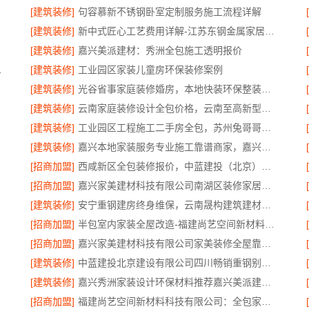
[建筑装修]
句容慕新不锈钢卧室定制服务施工流程详解
[建筑装修]
新中式匠心工艺费用详解-江苏东钢金属家居有限公司
[建筑装修]
嘉兴美派建材：秀洲全包施工透明报价
限公司专业吗
[建筑装修]
工业园区家装儿童房环保装修案例
[建筑装修]
光谷省事家庭装修婚房，本地快装环保整装拎包入住
[建筑装修]
云南家庭装修设计全包价格，云南至高新型建材有限公司精准预算
[建筑装修]
工业园区工程施工二手房全包，苏州兔哥哥智装新材料有限公司责任明确
[建筑装修]
嘉兴本地家装服务专业施工靠谱商家，嘉兴美派建材科技有限公司靠谱
[招商加盟]
西咸新区全包装修报价，中蓝建投（北京）建设有限公司武功分公司透明公正
[招商加盟]
嘉兴家美建材科技有限公司南湖区装修家居专业
[建筑装修]
安宁重钢建房终身维保，云南晟构建筑建材有限公司全程守护
[招商加盟]
半包室内家装全屋改造-福建尚艺空间新材料科技有限公司
[招商加盟]
嘉兴家美建材科技有限公司家美装修全屋靠谱，一站式省心服务
[建筑装修]
中蓝建投北京建设有限公司四川畅销重钢别墅局部改造指南
[建筑装修]
嘉兴秀洲家装设计环保材料推荐嘉兴美派建材科技有限公司
[招商加盟]
福建尚艺空间新材料科技有限公司：全包家庭装修口碑优选报价明细