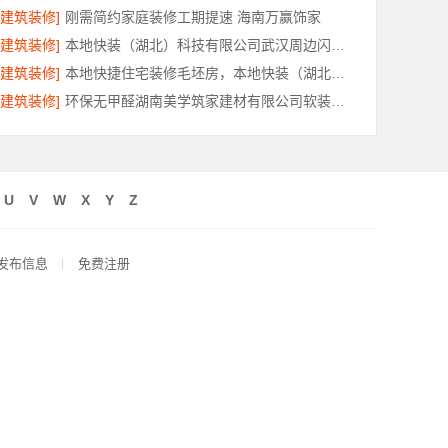
[建筑装修]
刚需简约家庭装修工期提速 海南万赢饰家
[建筑装修]
本地快装（湖北）科技有限公司武汉周边闪电施工一楼带院
[建筑装修]
本地快捷住宅装修毛坯房，本地快装（湖北）科技有限公司省心落地
[建筑装修]
环保无甲醛湖南美学筑家建材有限公司软装配套
U
V
W
X
Y
Z
发布信息
免费注册