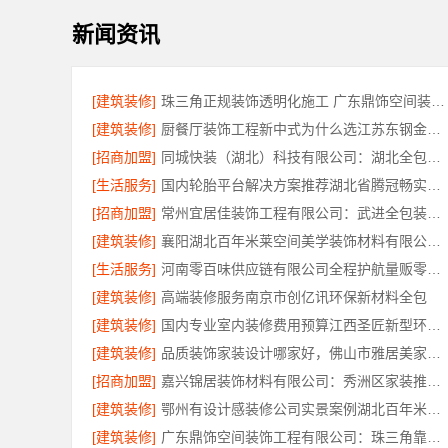
新闻资讯
[建筑装修]
珠三角正规装饰透明化施工 广东鼎饰空间装饰工程有限公司
[建筑装修]
厨餐厅装饰工程新中式为什么选江苏东钢金属家居有限公司
[招商加盟]
同城快装（湖北）科技有限公司：湖北全包日式原木风快速装修
[生活服务]
国内轮胎平台解决方案推荐湖北省腾冠畅实业贸易有限公司
[招商加盟]
常州宜居佳装饰工程有限公司：武进全包装修施工专业可靠
[建筑装修]
襄阳湖北百年米莱空间美学装饰材料有限公司轻奢风设计装修
[生活服务]
河南零百味供应链有限公司全程护航量贩零食铺无忧经营
[建筑装修]
高端装修服务南京市创亿讯环保新材料全包
[建筑装修]
国内专业室内装修费用预算江西圣匠新型环保材料有限公司
[建筑装修]
品质装饰家装设计哪家好，佛山市雅居美家建筑装饰工程有限公司靠谱
[招商加盟]
嘉兴锦居装饰材料有限公司：秀洲区家装推荐新房
[建筑装修]
鄂州有设计感装修公司实景案例湖北百年米莱空间美学装饰材料有限公司
[建筑装修]
广东鼎饰空间装饰工程有限公司：珠三角靠谱空间设计优惠活动