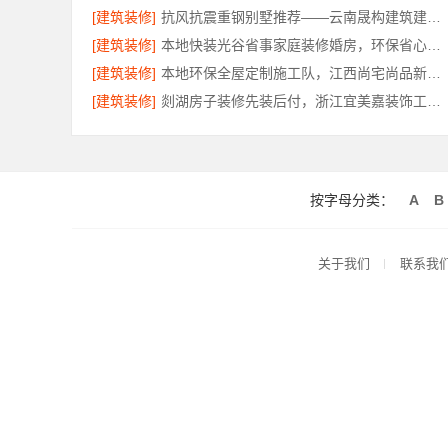
[建筑装修]
抗风抗震重钢别墅推荐——云南晟构建筑建材有限公司匠心打造
[建筑装修]
本地快装光谷省事家庭装修婚房，环保省心到家
[建筑装修]
本地环保全屋定制施工队，江西尚宅尚品新型环保材料有限公司为您提供服务
[建筑装修]
剡湖房子装修先装后付，浙江宜美嘉装饰工程有限公司让装修更放心
按字母分类：
A
B
关于我们
联系我