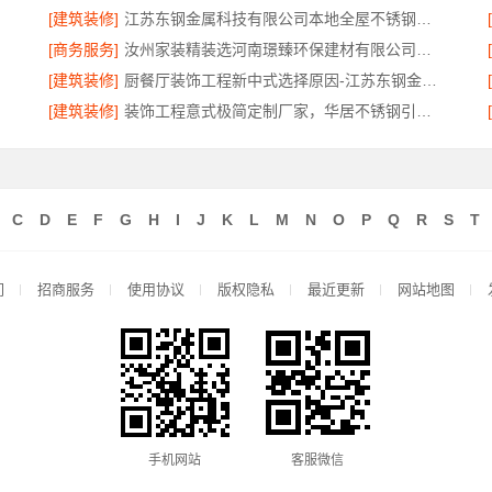
[建筑装修]
江苏东钢金属科技有限公司本地全屋不锈钢定制生产商
[商务服务]
汝州家装精装选河南璟臻环保建材有限公司，一站式省心装修服务
[建筑装修]
厨餐厅装饰工程新中式选择原因-江苏东钢金属家居有限公司
[建筑装修]
装饰工程意式极简定制厂家，华居不锈钢引领品质装修潮流
C
D
E
F
G
H
I
J
K
L
M
N
O
P
Q
R
S
T
们
招商服务
使用协议
版权隐私
最近更新
网站地图
手机网站
客服微信