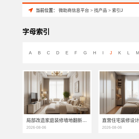
当前位置：
微助商信息平台
>
找产品
>
索引J
字母索引
A
B
C
D
E
F
G
H
I
J
K
L
局部改造家庭装修墙地翻新，海南万赢饰家新型建筑材料有限公为您焕新
2026-08-06
2026-08-06