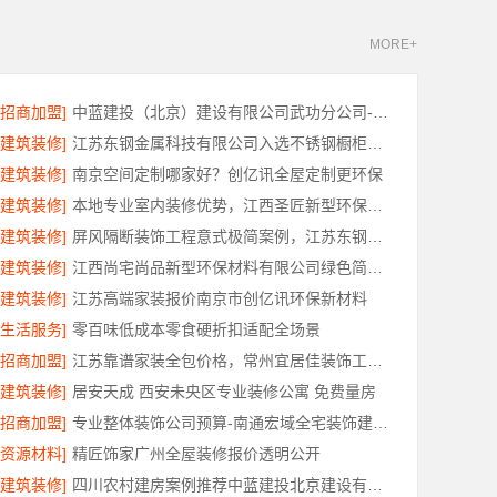
MORE+
[招商加盟]
中蓝建投（北京）建设有限公司武功分公司-西咸新区全包报价
[建筑装修]
江苏东钢金属科技有限公司入选不锈钢橱柜十大品牌
[建筑装修]
南京空间定制哪家好？创亿讯全屋定制更环保
[建筑装修]
本地专业室内装修优势，江西圣匠新型环保材料有限公司详解
[建筑装修]
屏风隔断装饰工程意式极简案例，江苏东钢金属家居有限公司实景赏析
[建筑装修]
江西尚宅尚品新型环保材料有限公司绿色简欧口碑好
[建筑装修]
江苏高端家装报价南京市创亿讯环保新材料
[生活服务]
零百味低成本零食硬折扣适配全场景
[招商加盟]
江苏靠谱家装全包价格，常州宜居佳装饰工程有限公司为您解析
[建筑装修]
居安天成 西安未央区专业装修公寓 免费量房
[招商加盟]
专业整体装饰公司预算-南通宏域全宅装饰建材有限公司
[资源材料]
精匠饰家广州全屋装修报价透明公开
[建筑装修]
四川农村建房案例推荐中蓝建投北京建设有限公司四川