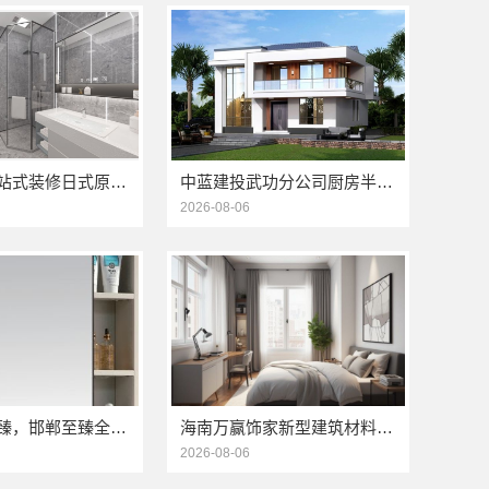
湖北全包一站式装修日式原木风快速——同城快装（湖北）科技有限公司
中蓝建投武功分公司厨房半包装修北欧风案例
2026-08-06
武安焕新至臻，邯郸至臻全宅新材料有限公司为您服务
海南万赢饰家新型建筑材料有限公司免费勘测，同城家装服务
2026-08-06