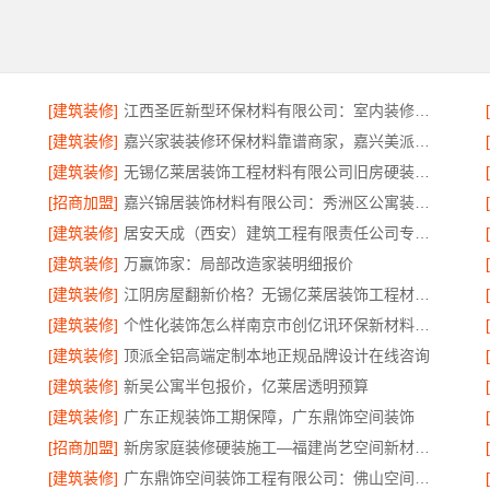
[建筑装修]
江西圣匠新型环保材料有限公司：室内装修设计与施工专家
[建筑装修]
嘉兴家装装修环保材料靠谱商家，嘉兴美派建材品质保障
[建筑装修]
无锡亿莱居装饰工程材料有限公司旧房硬装报价
[招商加盟]
嘉兴锦居装饰材料有限公司：秀洲区公寓装饰排名
[建筑装修]
居安天成（西安）建筑工程有限责任公司专业装修西安平层免费量房
[建筑装修]
万赢饰家：局部改造家装明细报价
[建筑装修]
江阴房屋翻新价格？无锡亿莱居装饰工程材料有限公司
[建筑装修]
个性化装饰怎么样南京市创亿讯环保新材料公司
[建筑装修]
顶派全铝高端定制本地正规品牌设计在线咨询
[建筑装修]
新吴公寓半包报价，亿莱居透明预算
[建筑装修]
广东正规装饰工期保障，广东鼎饰空间装饰
[招商加盟]
新房家庭装修硬装施工—福建尚艺空间新材料科技有限公司
[建筑装修]
广东鼎饰空间装饰工程有限公司：佛山空间设计优惠活动售后无忧