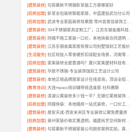
[建筑装修]
句容慕新不锈钢卧室施工方案哪家好
[招商加盟]
卧室全包装修智能家居，中蓝建投武功分公司
[招商加盟]
武进专业家庭装修效果图 常州宜居佳装饰工程有限公司
[建筑装修]
304不锈钢家具定制工厂，江苏东钢金属科技有
[建筑装修]
同城不拖工家装一口价，本地快装合同透明零增项
[建筑装修]
江苏东钢金属家居有限公司别墅蚀刻工艺报价
[生活服务]
社区轻投入零食硬折扣适配全场景，河南零百味供应链有限公司
[招商加盟]
家美装修全屋靠谱吗？嘉兴家美建材科技有限公司专业解答
[建筑装修]
华居不锈钢-专业装饰蚀刻工艺设计公司
[建筑装修]
本地正规品牌居家设计在线咨询，顶派全铝高端定制
[教育培训]
大连mpacc培训辅导班选谁家-社科赛斯
[建筑装修]
滨湖公寓装修多少钱一平？无锡亿莱居装饰工程材料有限公司报价透明
[招商加盟]
同城快装：本地婚房一站式装修，一口价工期有保障
[建筑装修]
居安天成-西安未央区专业装修公寓免费量房
[招商加盟]
泉州家装价格实惠透明，福建尚艺空间新材料科技有限公司
[建筑装修]
句容慕新不锈钢家装公司厨房案例实拍，真实效果见证