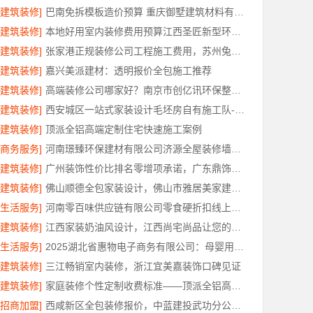
[建筑装修]
巴南免拆模板造价预算 重庆御墅建筑材料有限公司
[建筑装修]
本地好用室内装修费用预算江西圣匠新型环保材料有限公司
[建筑装修]
张家港正规装修公司工程施工费用，苏州兔哥哥智装新材料有限公司全包透明报价
[建筑装修]
嘉兴美派建材：透明报价全包施工推荐
[建筑装修]
高端装修公司哪家好？南京市创亿讯环保整装口碑佳
[建筑装修]
西安城区一站式家装设计毛坯房自有施工队-居安天成
[建筑装修]
顶派全铝高端定制住宅快速施工案例
[商务服务]
河南璟臻环保建材有限公司济源全屋装修墙面刷新
[建筑装修]
广州装饰性价比排名零增项承诺，广东鼎饰空间装饰工程有限公司
[建筑装修]
佛山顺德全包家装设计，佛山市雅居美家建筑装饰工程有限公司
[生活服务]
河南零百味供应链有限公司零食硬折扣线上线下联动
[建筑装修]
江西家装奶油风设计，江西尚宅尚品让您的家温柔治愈
[生活服务]
2025湖北省惠物电子商务有限公司：母婴用品平台优缺点分析
[建筑装修]
三江畅销室内装修，浙江宜美嘉装饰口碑见证
[建筑装修]
家庭装修个性定制收费标准——顶派全铝高端定制
[招商加盟]
西咸新区全包装修报价，中蓝建投武功分公司透明合理