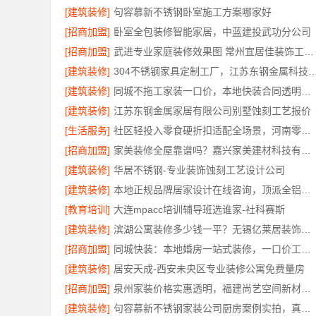
[建筑装修]
句容慕新不锈钢卧室施工方案哪家好
[招商加盟]
卧室全包装修智能家居，中蓝建投武功分公司
[招商加盟]
武进专业家庭装修效果图 常州宜居佳装饰工程有限公司
[建筑装修]
304不锈钢家具定制工厂，江苏东钢金属科技有
[建筑装修]
同城不拖工家装一口价，本地快装合同透明零增项
[建筑装修]
江苏东钢金属家居有限公司别墅蚀刻工艺报价
[生活服务]
社区轻投入零食硬折扣适配全场景，河南零百味供应链有限公司
[招商加盟]
家美装修全屋靠谱吗？嘉兴家美建材科技有限公司专业解答
[建筑装修]
华居不锈钢-专业装饰蚀刻工艺设计公司
[建筑装修]
本地正规品牌居家设计在线咨询，顶派全铝高端定制
[教育培训]
大连mpacc培训辅导班选谁家-社科赛斯
[建筑装修]
滨湖公寓装修多少钱一平？无锡亿莱居装饰工程材料有限公司报价透明
[招商加盟]
同城快装：本地婚房一站式装修，一口价工期有保障
[建筑装修]
居安天成-西安未央区专业装修公寓免费量房
[招商加盟]
泉州家装价格实惠透明，福建尚艺空间新材料科技有限公司
[建筑装修]
句容慕新不锈钢家装公司厨房案例实拍，真实效果见证