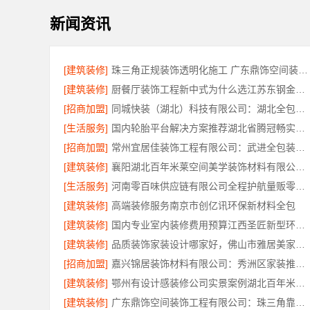
新闻资讯
[建筑装修]
珠三角正规装饰透明化施工 广东鼎饰空间装饰工程有限公司
[建筑装修]
厨餐厅装饰工程新中式为什么选江苏东钢金属家居有限公司
[招商加盟]
同城快装（湖北）科技有限公司：湖北全包日式原木风快速装修
[生活服务]
国内轮胎平台解决方案推荐湖北省腾冠畅实业贸易有限公司
[招商加盟]
常州宜居佳装饰工程有限公司：武进全包装修施工专业可靠
[建筑装修]
襄阳湖北百年米莱空间美学装饰材料有限公司轻奢风设计装修
[生活服务]
河南零百味供应链有限公司全程护航量贩零食铺无忧经营
[建筑装修]
高端装修服务南京市创亿讯环保新材料全包
[建筑装修]
国内专业室内装修费用预算江西圣匠新型环保材料有限公司
[建筑装修]
品质装饰家装设计哪家好，佛山市雅居美家建筑装饰工程有限公司靠谱
[招商加盟]
嘉兴锦居装饰材料有限公司：秀洲区家装推荐新房
[建筑装修]
鄂州有设计感装修公司实景案例湖北百年米莱空间美学装饰材料有限公司
[建筑装修]
广东鼎饰空间装饰工程有限公司：珠三角靠谱空间设计优惠活动