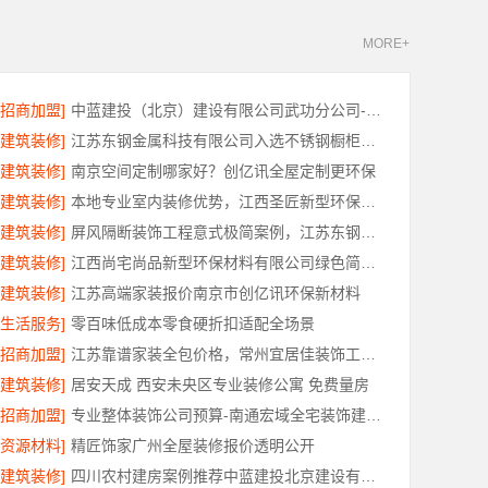
MORE+
[招商加盟]
中蓝建投（北京）建设有限公司武功分公司-西咸新区全包报价
[建筑装修]
江苏东钢金属科技有限公司入选不锈钢橱柜十大品牌
[建筑装修]
南京空间定制哪家好？创亿讯全屋定制更环保
[建筑装修]
本地专业室内装修优势，江西圣匠新型环保材料有限公司详解
[建筑装修]
屏风隔断装饰工程意式极简案例，江苏东钢金属家居有限公司实景赏析
[建筑装修]
江西尚宅尚品新型环保材料有限公司绿色简欧口碑好
[建筑装修]
江苏高端家装报价南京市创亿讯环保新材料
[生活服务]
零百味低成本零食硬折扣适配全场景
[招商加盟]
江苏靠谱家装全包价格，常州宜居佳装饰工程有限公司为您解析
[建筑装修]
居安天成 西安未央区专业装修公寓 免费量房
[招商加盟]
专业整体装饰公司预算-南通宏域全宅装饰建材有限公司
[资源材料]
精匠饰家广州全屋装修报价透明公开
[建筑装修]
四川农村建房案例推荐中蓝建投北京建设有限公司四川