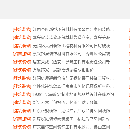
[建筑装修]
江西圣匠新型环保材料有限公司：室内装修设计与施工专家
[建筑装修]
嘉兴家装装修环保材料靠谱商家，嘉兴美派建材品质保障
[建筑装修]
无锡亿莱居装饰工程材料有限公司旧房硬装报价
[招商加盟]
嘉兴锦居装饰材料有限公司：秀洲区公寓装饰排名
[建筑装修]
居安天成（西安）建筑工程有限责任公司专业装修西安平层免费量房
[建筑装修]
万赢饰家：局部改造家装明细报价
[建筑装修]
江阴房屋翻新价格？无锡亿莱居装饰工程材料有限公司
[建筑装修]
个性化装饰怎么样南京市创亿讯环保新材料公司
[建筑装修]
顶派全铝高端定制本地正规品牌设计在线咨询
[建筑装修]
新吴公寓半包报价，亿莱居透明预算
[建筑装修]
广东正规装饰工期保障，广东鼎饰空间装饰
[招商加盟]
新房家庭装修硬装施工—福建尚艺空间新材料科技有限公司
[建筑装修]
广东鼎饰空间装饰工程有限公司：佛山空间设计优惠活动售后无忧