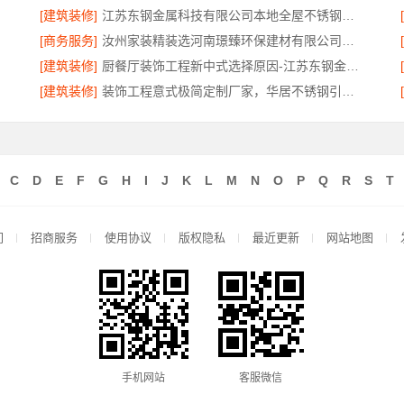
[建筑装修]
江苏东钢金属科技有限公司本地全屋不锈钢定制生产商
[商务服务]
汝州家装精装选河南璟臻环保建材有限公司，一站式省心装修服务
[建筑装修]
厨餐厅装饰工程新中式选择原因-江苏东钢金属家居有限公司
[建筑装修]
装饰工程意式极简定制厂家，华居不锈钢引领品质装修潮流
C
D
E
F
G
H
I
J
K
L
M
N
O
P
Q
R
S
T
们
招商服务
使用协议
版权隐私
最近更新
网站地图
手机网站
客服微信