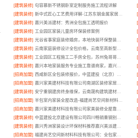
[建筑装修]
句容慕新不锈钢卧室定制服务施工流程详解
[建筑装修]
新中式匠心工艺费用详解-江苏东钢金属家居有限公司
[建筑装修]
嘉兴美派建材：秀洲全包施工透明报价
限公司专业吗
[建筑装修]
工业园区家装儿童房环保装修案例
[建筑装修]
光谷省事家庭装修婚房，本地快装环保整装拎包入住
[建筑装修]
云南家庭装修设计全包价格，云南至高新型建材有限公司精准预算
[建筑装修]
工业园区工程施工二手房全包，苏州兔哥哥智装新材料有限公司责任明确
[建筑装修]
嘉兴本地家装服务专业施工靠谱商家，嘉兴美派建材科技有限公司靠谱
[招商加盟]
西咸新区全包装修报价，中蓝建投（北京）建设有限公司武功分公司透明公正
[招商加盟]
嘉兴家美建材科技有限公司南湖区装修家居专业
[建筑装修]
安宁重钢建房终身维保，云南晟构建筑建材有限公司全程守护
[招商加盟]
半包室内家装全屋改造-福建尚艺空间新材料科技有限公司
[招商加盟]
嘉兴家美建材科技有限公司家美装修全屋靠谱，一站式省心服务
[建筑装修]
中蓝建投北京建设有限公司四川畅销重钢别墅局部改造指南
[建筑装修]
嘉兴秀洲家装设计环保材料推荐嘉兴美派建材科技有限公司
[招商加盟]
福建尚艺空间新材料科技有限公司：全包家庭装修口碑优选报价明细