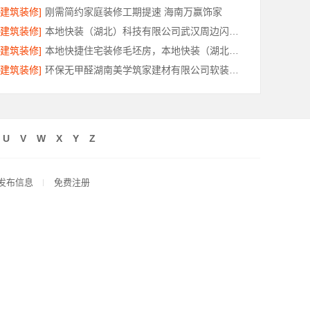
[建筑装修]
刚需简约家庭装修工期提速 海南万赢饰家
[建筑装修]
本地快装（湖北）科技有限公司武汉周边闪电施工一楼带院
[建筑装修]
本地快捷住宅装修毛坯房，本地快装（湖北）科技有限公司省心落地
[建筑装修]
环保无甲醛湖南美学筑家建材有限公司软装配套
U
V
W
X
Y
Z
发布信息
免费注册