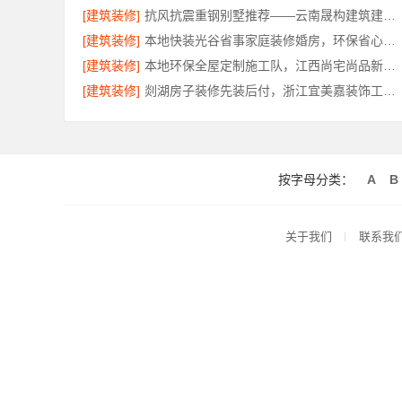
[建筑装修]
抗风抗震重钢别墅推荐——云南晟构建筑建材有限公司匠心打造
[建筑装修]
本地快装光谷省事家庭装修婚房，环保省心到家
[建筑装修]
本地环保全屋定制施工队，江西尚宅尚品新型环保材料有限公司为您提供服务
[建筑装修]
剡湖房子装修先装后付，浙江宜美嘉装饰工程有限公司让装修更放心
按字母分类：
A
B
关于我们
联系我