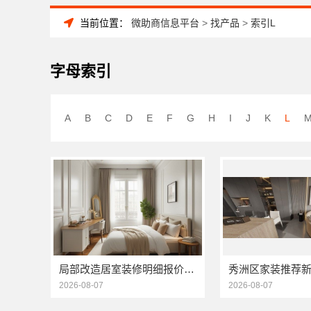
当前位置：
微助商信息平台
>
找产品
>
索引L
字母索引
A
B
C
D
E
F
G
H
I
J
K
L
局部改造居室装修明细报价看海南万赢饰家
2026-08-07
2026-08-07