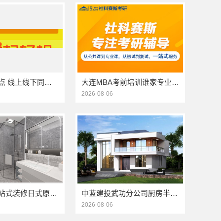
商水饼干糕点 线上线下同价服务模式
大连MBA考前培训谁家专业 社科赛斯考研服务人才伴您成长
2026-08-06
湖北全包一站式装修日式原木风快速——同城快装（湖北）科技有限公司
中蓝建投武功分公司厨房半包装修北欧风案例
2026-08-06