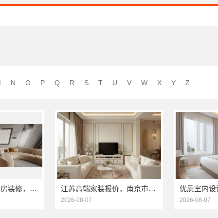
M
N
O
P
Q
R
S
T
U
V
W
X
Y
Z
秀洲区家装推荐新房装修，嘉兴锦居装饰材料有限公司品质保障
江苏高端家装报价，南京市创亿讯价格透明更靠谱
2026-08-07
2026-08-07