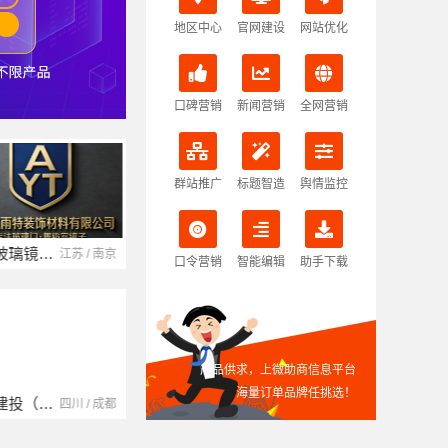
地区中心
官网建设
网站优化
口碑营销
新闻营销
全网营销
群站推广
标题智造
舆情监控
南京玻璃镜子加工厂
湖北省腾冠畅实业贸易有限公司
江苏 / 南京
湖北 / 武汉
口令营销
智能编辑
助手下载
产品供求，上微助商信息平台
海量订单品牌任挑选！
中蓝建投（北京）建设有限公司四川第一分公司
湖南自由家装饰工程有限公司
四川 / 成都
湖南 / 湘潭