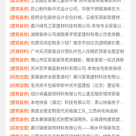
[建筑装修]
工业园区家装儿童房环保 苏州兔哥哥智装新材料有限公司
[建筑装修]
匠心制作新中式设计公司，华居不锈钢演绎东方韵味
[建筑装修]
昆明全包装修设计全包价格，云南至高新型建材有限公司
[建筑装修]
嘉兴绿色之家建材科技有限公司-本地专业家装公司高端
[建筑装修]
湖南装修公司湖南美学筑家建材有限公司老房翻新靠谱吗
[建筑装修]
优质空间定制多少钱？南京市创亿讯透明报价更实惠
[资源材料]
广州天河家装设计团队拎包入住精匠饰家全屋定制
[建筑装修]
佛山市区家装装饰老房翻新，雅居美家一站式焕新
[建筑装修]
苏州百年豪庭新材料有限公司-本地全包新房装修报价
[招商加盟]
家美装修全屋靠谱吗？嘉兴家美建材科技有限公司来解答
[招商加盟]
毛坯房半包装修新中式中蓝建投（北京）建设有限公司武功分公司匠心打造
[建筑装修]
绍兴卓鑫装饰材料有限公司上虞无隐形增项家装
[建筑装修]
本地快装（湖北）科技有限公司：青山快装房子装修两房一厅
[建筑装修]
南昌全屋定制现代风格施工队_江西尚宅尚品新型环保材料有限公司
[建筑装修]
盘龙重钢装配式别墅保温隔热，云南晟构建筑建材有限公司品质之选
[招商加盟]
嘉兴锦居装饰材料有限公司——桐乡环保装饰怎么样