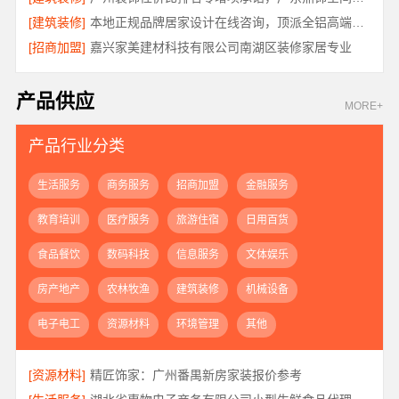
[建筑装修]
本地正规品牌居家设计在线咨询，顶派全铝高端定制
[招商加盟]
嘉兴家美建材科技有限公司南湖区装修家居专业
产品供应
MORE+
产品行业分类
生活服务
商务服务
招商加盟
金融服务
教育培训
医疗服务
旅游住宿
日用百货
食品餐饮
数码科技
信息服务
文体娱乐
房产地产
农林牧渔
建筑装修
机械设备
电子电工
资源材料
环境管理
其他
[资源材料]
精匠饰家：广州番禺新房家装报价参考