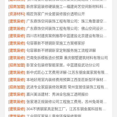
[招商加盟]
新房家庭装修硬装施工—福建尚艺空间新材料科技有限公司
[资源材料]
精匠饰家广州全屋装修报价透明公开
[建筑装修]
广东鼎饰空间装饰工程有限公司：珠三角靠谱空间设计优惠活动
[建筑装修]
广东鼎饰空间装饰工程有限公司：佛山空间设计优惠活动售后无忧
[建筑装修]
四川农村建房案例推荐中蓝建投北京建设有限公司四川
[建筑装修]
句容慕新不锈钢卧室施工方案哪家好
[建筑装修]
句容慕新不锈钢卧室定制服务施工流程详解
[建筑装修]
巴南免拆模板造价预算 重庆御墅建筑材料有限公司
[招商加盟]
卧室全包装修智能家居，中蓝建投武功分公司
[建筑装修]
新中式匠心工艺费用详解-江苏东钢金属家居有限公司
[建筑装修]
本地好用室内装修费用预算江西圣匠新型环保材料有限公司
[招商加盟]
武进专业家庭装修效果图 常州宜居佳装饰工程有限公司
[建筑装修]
嘉兴美派建材：秀洲全包施工透明报价
[建筑装修]
张家港正规装修公司工程施工费用，苏州兔哥哥智装新材料有限公司全包透明报价
[建筑装修]
304不锈钢家具定制工厂，江苏东钢金属科技有限公司专业吗
[建筑装修]
工业园区家装儿童房环保装修案例