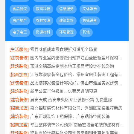
食品餐饮
数码科技
信息服务
文体娱乐
房产地产
农林牧渔
建筑装修
机械设备
电子电工
资源材料
环境管理
其他
[生活服务]
零百味低成本零食硬折扣适配全场景
[建筑装修]
国内专业室内装修费用预算江西圣匠新型环保材料有限公司
[建筑装修]
顶派全铝高端定制本地正规品牌设计在线咨询
[招商加盟]
江苏靠谱家装全包价格，常州宜居佳装饰工程有限公司为您解析
[建筑装修]
品质装饰家装设计哪家好，佛山市雅居美家建筑装饰工程有限公司靠谱
[建筑装修]
新吴公寓半包报价，亿莱居透明预算
[建筑装修]
居安天成 西安未央区专业装修公寓 免费量房
[招商加盟]
嘉兴锦居装饰材料有限公司：秀洲区家装推荐新房
[建筑装修]
广东正规装饰工期保障，广东鼎饰空间装饰
[招商加盟]
专业整体装饰公司预算-南通宏域全宅装饰建材有限公司
[建筑装修]
鄂州有设计感装修公司实景案例湖北百年米莱空间美学装饰材料有限公司