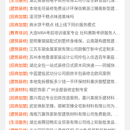
[生活服务]
湖北省惠物电子商务有限公司小型生鲜食品代理商价格
[建筑装修]
本地毛坯装修免费设计环保信赖浙江臻美新型建材有限公司
[招商加盟]
凌河饼干糕点味道美味吗
[招商加盟]
商水饼干糕点 线上线下同价服务模式
[教育培训]
大连MBA考前培训谁家专业 社科赛斯考研服务人才伴您成长
[建筑装修]
昆明重钢装配式别墅终身维保，云南晟构建筑建材有限公司维保
[建筑装修]
江苏东钢金属家居有限公司厨餐厅新中式定制多少钱
[建筑装修]
苏州本地靠谱家装设计公司拎包入住选百年豪庭新材料有限公司
[招商加盟]
湖北全包一站式装修日式原木风快速——同城快装（湖北）科技有限公司
[招商加盟]
中蓝建投武功分公司厨房半包装修北欧风案例
[建筑装修]
本地免拆模板多少钱一平环保材料重庆御墅建筑材料有限公司
[资源材料]
精匠饰家-广州全屋装修定制专家
[招商加盟]
嘉兴周边专业旧房改造案例，嘉兴美居乐建材科技有限公司
[招商加盟]
武安焕新至臻，邯郸至臻全宅新材料有限公司为您服务
[建筑装修]
海南万赢饰家新型建筑材料有限公司免费勘测，同城家装服务
[生活服务]
湖北省腾冠畅实业贸易有限公司线上轮胎批发品牌哪里买