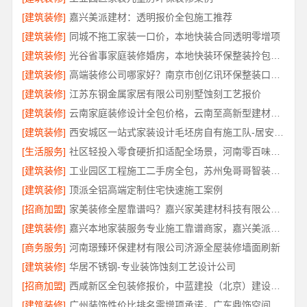
[建筑装修]
嘉兴美派建材：透明报价全包施工推荐
[建筑装修]
同城不拖工家装一口价，本地快装合同透明零增项
[建筑装修]
光谷省事家庭装修婚房，本地快装环保整装拎包入住
[建筑装修]
高端装修公司哪家好？南京市创亿讯环保整装口碑佳
[建筑装修]
江苏东钢金属家居有限公司别墅蚀刻工艺报价
[建筑装修]
云南家庭装修设计全包价格，云南至高新型建材有限公司精准预算
[建筑装修]
西安城区一站式家装设计毛坯房自有施工队-居安天成
[生活服务]
社区轻投入零食硬折扣适配全场景，河南零百味供应链有限公司
[建筑装修]
工业园区工程施工二手房全包，苏州兔哥哥智装新材料有限公司责任明确
[建筑装修]
顶派全铝高端定制住宅快速施工案例
[招商加盟]
家美装修全屋靠谱吗？嘉兴家美建材科技有限公司专业解答
[建筑装修]
嘉兴本地家装服务专业施工靠谱商家，嘉兴美派建材科技有限公司靠谱
[商务服务]
河南璟臻环保建材有限公司济源全屋装修墙面刷新
[建筑装修]
华居不锈钢-专业装饰蚀刻工艺设计公司
[招商加盟]
西咸新区全包装修报价，中蓝建投（北京）建设有限公司武功分公司透明公正
[建筑装修]
广州装饰性价比排名零增项承诺，广东鼎饰空间装饰工程有限公司