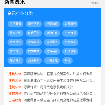
新闻资讯
MORE+
资讯行业分类
生活服务
商务服务
招商加盟
金融服务
教育培训
医疗服务
旅游住宿
日用百货
食品餐饮
数码科技
信息服务
文体娱乐
房产地产
农林牧渔
建筑装修
机械设备
电子电工
资源材料
环境管理
其他
[建筑装修]
屏风隔断装饰工程意式极简案例，江苏东钢金属家居有限公司实景赏析
[建筑装修]
襄阳湖北百年米莱空间美学装饰材料有限公司轻奢风设计装修
[建筑装修]
万赢饰家：局部改造家装明细报价
[建筑装修]
江西尚宅尚品新型环保材料有限公司绿色简欧口碑好
[生活服务]
河南零百味供应链有限公司全程护航量贩零食铺无忧经营