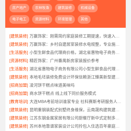
房产地产
农林牧渔
建筑装修
机械设备
电子电工
资源材料
环境管理
其他
[建筑装修]
万赢饰家：刚需简约家庭装修工期提速，快速入住无忧
[建筑装修]
万赢饰家：乡村自建居室装修水电规整，专业施工保障
[生活服务]
小型生鲜食品代理商价格，湖北省惠物电子商务有限公司
[资源材料]
精匠饰家：广州番禺新房家装报价参考
[生活服务]
湖北省惠物电子商务有限公司小型生鲜食品代理商价格
[建筑装修]
本地毛坯装修免费设计环保信赖浙江臻美新型建材有限公司
[招商加盟]
凌河饼干糕点味道美味吗
[招商加盟]
商水饼干糕点 线上线下同价服务模式
[教育培训]
大连MBA考前培训谁家专业 社科赛斯考研服务人才伴您成长
[建筑装修]
昆明重钢装配式别墅终身维保，云南晟构建筑建材有限公司维保
[建筑装修]
江苏东钢金属家居有限公司厨餐厅新中式定制多少钱
[建筑装修]
苏州本地靠谱家装设计公司拎包入住选百年豪庭新材料有限公司