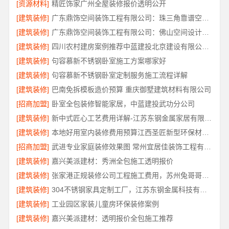
[资源材料]
精匠饰家广州全屋装修报价透明公开
[建筑装修]
广东鼎饰空间装饰工程有限公司：珠三角靠谱空间设计优惠活动
[建筑装修]
广东鼎饰空间装饰工程有限公司：佛山空间设计优惠活动售后无忧
[建筑装修]
四川农村建房案例推荐中蓝建投北京建设有限公司四川
[建筑装修]
句容慕新不锈钢卧室施工方案哪家好
[建筑装修]
句容慕新不锈钢卧室定制服务施工流程详解
[建筑装修]
巴南免拆模板造价预算 重庆御墅建筑材料有限公司
[招商加盟]
卧室全包装修智能家居，中蓝建投武功分公司
[建筑装修]
新中式匠心工艺费用详解-江苏东钢金属家居有限公司
[建筑装修]
本地好用室内装修费用预算江西圣匠新型环保材料有限公司
[招商加盟]
武进专业家庭装修效果图 常州宜居佳装饰工程有限公司
[建筑装修]
嘉兴美派建材：秀洲全包施工透明报价
[建筑装修]
张家港正规装修公司工程施工费用，苏州兔哥哥智装新材料有限公司全包透明报价
[建筑装修]
304不锈钢家具定制工厂，江苏东钢金属科技有限公司专业吗
[建筑装修]
工业园区家装儿童房环保装修案例
[建筑装修]
嘉兴美派建材：透明报价全包施工推荐