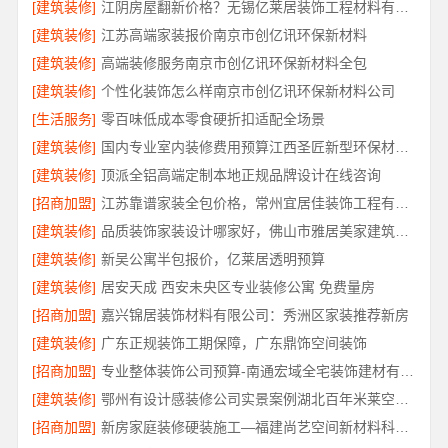
[建筑装修]
江阴房屋翻新价格？无锡亿莱居装饰工程材料有限公司
[建筑装修]
江苏高端家装报价南京市创亿讯环保新材料
[建筑装修]
高端装修服务南京市创亿讯环保新材料全包
[建筑装修]
个性化装饰怎么样南京市创亿讯环保新材料公司
[生活服务]
零百味低成本零食硬折扣适配全场景
[建筑装修]
国内专业室内装修费用预算江西圣匠新型环保材料有限公司
[建筑装修]
顶派全铝高端定制本地正规品牌设计在线咨询
[招商加盟]
江苏靠谱家装全包价格，常州宜居佳装饰工程有限公司为您解析
[建筑装修]
品质装饰家装设计哪家好，佛山市雅居美家建筑装饰工程有限公司靠谱
[建筑装修]
新吴公寓半包报价，亿莱居透明预算
[建筑装修]
居安天成 西安未央区专业装修公寓 免费量房
[招商加盟]
嘉兴锦居装饰材料有限公司：秀洲区家装推荐新房
[建筑装修]
广东正规装饰工期保障，广东鼎饰空间装饰
[招商加盟]
专业整体装饰公司预算-南通宏域全宅装饰建材有限公司
[建筑装修]
鄂州有设计感装修公司实景案例湖北百年米莱空间美学装饰材料有限公司
[招商加盟]
新房家庭装修硬装施工—福建尚艺空间新材料科技有限公司