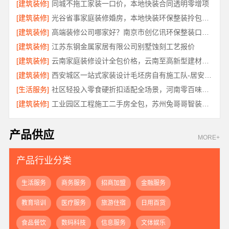
[建筑装修]
同城不拖工家装一口价，本地快装合同透明零增项
[建筑装修]
光谷省事家庭装修婚房，本地快装环保整装拎包入住
[建筑装修]
高端装修公司哪家好？南京市创亿讯环保整装口碑佳
[建筑装修]
江苏东钢金属家居有限公司别墅蚀刻工艺报价
[建筑装修]
云南家庭装修设计全包价格，云南至高新型建材有限公司精准预算
[建筑装修]
西安城区一站式家装设计毛坯房自有施工队-居安天成
[生活服务]
社区轻投入零食硬折扣适配全场景，河南零百味供应链有限公司
[建筑装修]
工业园区工程施工二手房全包，苏州兔哥哥智装新材料有限公司责任明确
产品供应
MORE+
产品行业分类
生活服务
商务服务
招商加盟
金融服务
教育培训
医疗服务
旅游住宿
日用百货
食品餐饮
数码科技
信息服务
文体娱乐