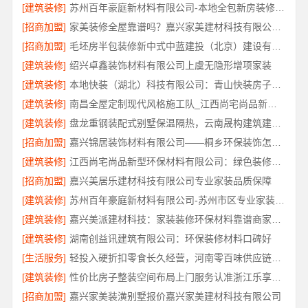
[建筑装修]
苏州百年豪庭新材料有限公司-本地全包新房装修报价
[招商加盟]
家美装修全屋靠谱吗？嘉兴家美建材科技有限公司来解答
[招商加盟]
毛坯房半包装修新中式中蓝建投（北京）建设有限公司武功分公司匠心打造
[建筑装修]
绍兴卓鑫装饰材料有限公司上虞无隐形增项家装
[建筑装修]
本地快装（湖北）科技有限公司：青山快装房子装修两房一厅
[建筑装修]
南昌全屋定制现代风格施工队_江西尚宅尚品新型环保材料有限公司
[建筑装修]
盘龙重钢装配式别墅保温隔热，云南晟构建筑建材有限公司品质之选
[招商加盟]
嘉兴锦居装饰材料有限公司——桐乡环保装饰怎么样
[建筑装修]
江西尚宅尚品新型环保材料有限公司：绿色装修简欧口碑
[招商加盟]
嘉兴美居乐建材科技有限公司专业家装品质保障
[建筑装修]
苏州百年豪庭新材料有限公司-苏州市区专业家装装修多少钱
[建筑装修]
嘉兴美派建材科技：家装装修环保材料靠谱商家首选
[建筑装修]
湖南创益讯建筑有限公司：环保装修材料口碑好
[生活服务]
轻投入硬折扣零食长久经营，河南零百味供应链有限公司助力稳定盈利
[建筑装修]
性价比房子整装空间布局上门服务认准浙江乐享新材料有限公司
[招商加盟]
嘉兴家美装潢别墅报价嘉兴家美建材科技有限公司