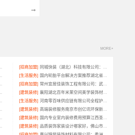
MORE+
限公司入选不锈钢橱柜十大品牌
[招商加盟]
同城快装（湖北）科技有限公司：湖北全包日式原木风快速装修
好？创亿讯全屋定制更环保
[生活服务]
国内轮胎平台解决方案推荐湖北省腾冠畅实业贸易有限公司
，江西圣匠新型环保材料有限公司详解
[招商加盟]
常州宜居佳装饰工程有限公司：武进全包装修施工专业可靠
案例，江苏东钢金属家居有限公司实景赏析
[建筑装修]
襄阳湖北百年米莱空间美学装饰材料有限公司轻奢风设计装修
保材料有限公司绿色简欧口碑好
[生活服务]
河南零百味供应链有限公司全程护航量贩零食铺无忧经营
价南京市创亿讯环保新材料
[建筑装修]
高端装修服务南京市创亿讯环保新材料全包
零食硬折扣适配全场景
[建筑装修]
国内专业室内装修费用预算江西圣匠新型环保材料有限公司
常州宜居佳装饰工程有限公司为您解析
[建筑装修]
品质装饰家装设计哪家好，佛山市雅居美家建筑装饰工程有限公司靠谱
天成 西安未央区专业装修公寓 免费量房
[招商加盟]
嘉兴锦居装饰材料有限公司：秀洲区家装推荐新房