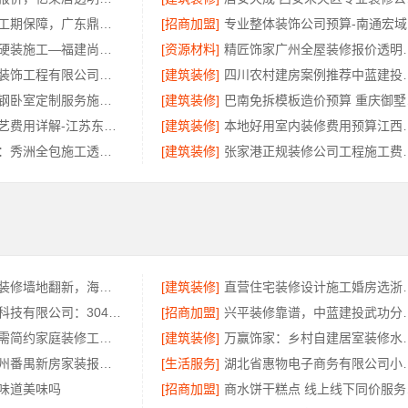
广东正规装饰工期保障，广东鼎饰空间装饰
[招商加盟]
专
新房家庭装修硬装施工—福建尚艺空间新材料科技有限公司
[资源材料]
精匠饰家广州
广东鼎饰空间装饰工程有限公司：佛山空间设计优惠活动售后无忧
[建筑装修]
四川农村建房案例推
句容慕新不锈钢卧室定制服务施工流程详解
[建筑装修]
巴南
新中式匠心工艺费用详解-江苏东钢金属家居有限公司
[建筑装修]
本地好用室内装修费用
嘉兴美派建材：秀洲全包施工透明报价
[建筑装修]
张家港正规装修公司工程施工费
局部改造家庭装修墙地翻新，海南万赢饰家新型建筑材料有限公为您焕新
[建筑装修]
直营住宅装修设计施工
江苏东钢金属科技有限公司：304不锈钢家具全国地址
[招商加盟]
兴平装修靠谱，中
万赢饰家：刚需简约家庭装修工期提速，快速入住无忧
[建筑装修]
万赢饰家：乡村自建
精匠饰家：广州番禺新房家装报价参考
[生活服务]
湖北省惠物电子商务
味道美味吗
[招商加盟]
商水