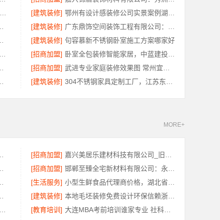
业整体装饰公司预算-南通宏域全宅装饰建材有限公司
[建筑装修]
鄂州有设计感装修公司实景案例湖北百年米莱空间美学装饰材料有限公司
全屋装修报价透明公开
[建筑装修]
广东鼎饰空间装饰工程有限公司：珠三角靠谱空间设计优惠活动
荐中蓝建投北京建设有限公司四川
[建筑装修]
句容慕新不锈钢卧室施工方案哪家好
免拆模板造价预算 重庆御墅建筑材料有限公司
[招商加盟]
卧室全包装修智能家居，中蓝建投武功分公司
预算江西圣匠新型环保材料有限公司
[招商加盟]
武进专业家庭装修效果图 常州宜居佳装饰工程有限公司
用，苏州兔哥哥智装新材料有限公司全包透明报价
[建筑装修]
304不锈钢家具定制工厂，江苏东钢金属科技有限公司专业吗
MORE+
婚房选浙江臻美新型建材有限公司
[招商加盟]
嘉兴美居乐建材科技有限公司_旧房改造专业施工口碑推荐
蓝建投武功分公司全包放心
[招商加盟]
邯郸至臻全宅新材料有限公司：永年焕新专业团队打造品质居家
居室装修水电规整，专业施工保障
[生活服务]
小型生鲜食品代理商价格，湖北省惠物电子商务有限公司
有限公司小型生鲜食品代理商价格
[建筑装修]
本地毛坯装修免费设计环保信赖浙江臻美新型建材有限公司
饼干糕点 线上线下同价服务模式
[教育培训]
大连MBA考前培训谁家专业 社科赛斯考研服务人才伴您成长