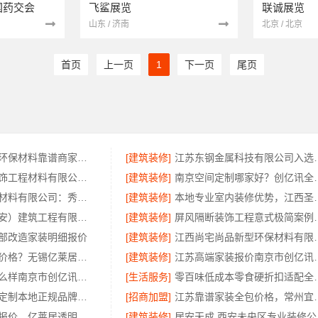
全国药交会
飞鲨展览
联诚展览
山东 / 济南
北京 / 北京
首页
上一页
1
下一页
尾页
嘉兴家装装修环保材料靠谱商家，嘉兴美派建材品质保障
[建筑装修]
江苏东钢金属科技有
无锡亿莱居装饰工程材料有限公司旧房硬装报价
[建筑装修]
南京空间定制哪家
嘉兴锦居装饰材料有限公司：秀洲区公寓装饰排名
[建筑装修]
本地专业室内装修优势
居安天成（西安）建筑工程有限责任公司专业装修西安平层免费量房
[建筑装修]
屏风隔断装饰工程意式极简
部改造家装明细报价
[建筑装修]
江西尚宅尚品新型环
江阴房屋翻新价格？无锡亿莱居装饰工程材料有限公司
[建筑装修]
江苏高端家装报
个性化装饰怎么样南京市创亿讯环保新材料公司
[生活服务]
零百味低成本
顶派全铝高端定制本地正规品牌设计在线咨询
[招商加盟]
江苏靠谱家装全包价格，
新吴公寓半包报价，亿莱居透明预算
[建筑装修]
居安