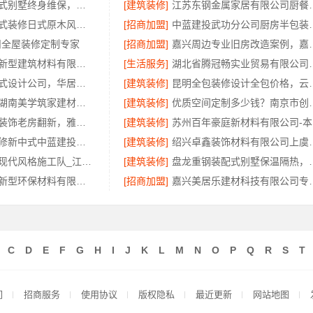
昆明重钢装配式别墅终身维保，云南晟构建筑建材有限公司维保
[建筑装修]
江苏东钢金属家居有
湖北全包一站式装修日式原木风快速——同城快装（湖北）科技有限公司
[招商加盟]
中蓝建投武功分公
州全屋装修定制专家
[招商加盟]
嘉兴周边专业旧房改造
海南万赢饰家新型建筑材料有限公司免费勘测，同城家装服务
[生活服务]
湖北省腾冠畅实业贸易
匠心制作新中式设计公司，华居不锈钢演绎东方韵味
[建筑装修]
昆明全包装修设计全包
湖南装修公司湖南美学筑家建材有限公司老房翻新靠谱吗
[建筑装修]
优质空间定制多少钱
佛山市区家装装饰老房翻新，雅居美家一站式焕新
[建筑装修]
苏
毛坯房半包装修新中式中蓝建投（北京）建设有限公司武功分公司匠心打造
[建筑装修]
绍兴卓鑫装饰材料
南昌全屋定制现代风格施工队_江西尚宅尚品新型环保材料有限公司
[建筑装修]
盘龙重钢装配式别墅保温隔
江西尚宅尚品新型环保材料有限公司：绿色装修简欧口碑
[招商加盟]
嘉兴美居乐建材科
C
D
E
F
G
H
I
J
K
L
M
N
O
P
Q
R
S
T
们
招商服务
使用协议
版权隐私
最近更新
网站地图