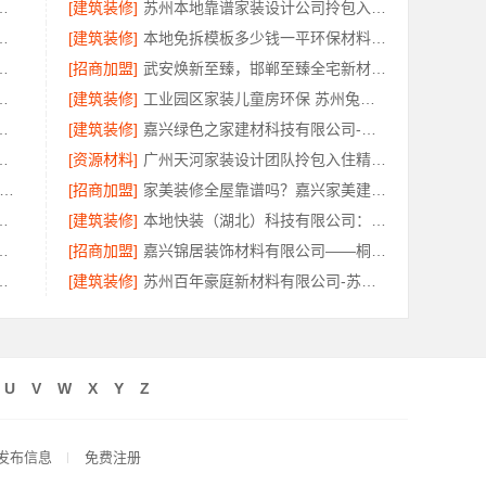
限公司厨餐厅新中式定制多少钱
[建筑装修]
苏州本地靠谱家装设计公司拎包入住选百年豪庭新材料有限公司
司厨房半包装修北欧风案例
[建筑装修]
本地免拆模板多少钱一平环保材料重庆御墅建筑材料有限公司
案例，嘉兴美居乐建材科技有限公司
[招商加盟]
武安焕新至臻，邯郸至臻全宅新材料有限公司为您服务
有限公司线上轮胎批发品牌哪里买
[建筑装修]
工业园区家装儿童房环保 苏州兔哥哥智装新材料有限公司
价格，云南至高新型建材有限公司
[建筑装修]
嘉兴绿色之家建材科技有限公司-本地专业家装公司高端
？南京市创亿讯透明报价更实惠
[资源材料]
广州天河家装设计团队拎包入住精匠饰家全屋定制
州百年豪庭新材料有限公司-本地全包新房装修报价
[招商加盟]
家美装修全屋靠谱吗？嘉兴家美建材科技有限公司来解答
有限公司上虞无隐形增项家装
[建筑装修]
本地快装（湖北）科技有限公司：青山快装房子装修两房一厅
热，云南晟构建筑建材有限公司品质之选
[招商加盟]
嘉兴锦居装饰材料有限公司——桐乡环保装饰怎么样
技有限公司专业家装品质保障
[建筑装修]
苏州百年豪庭新材料有限公司-苏州市区专业家装装修多少钱
U
V
W
X
Y
Z
发布信息
免费注册