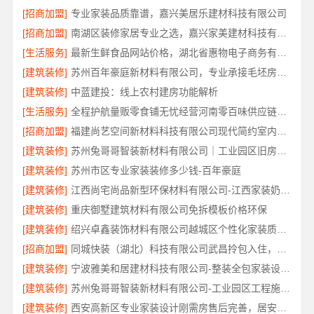
[招商加盟]
专业家装品质靠谱，嘉兴美居乐建材科技有限公司
[招商加盟]
南湖区装修家居专业之选，嘉兴家美建材科技有限公司一站式服务
[生活服务]
最新生鲜食品网站价格，湖北省惠物电子商务有限公司盘点
[建筑装修]
苏州百年豪庭新材料有限公司，专业承接毛坯房一站式家装
[建筑装修]
中蓝建投：线上农村建房功能解析
[生活服务]
全程护航量贩零食铺无忧经营河南零百味供应链有限公司
[招商加盟]
福建尚艺空间新材料科技有限公司现代简约室内家装免费设计价格
[建筑装修]
苏州兔哥哥智装新材料有限公司｜工业园区旧房翻新老破小拎包入住
[建筑装修]
苏州市区专业家装装修多少钱-百年豪庭
[建筑装修]
江西尚宅尚品新型环保材料有限公司-江西家装奶油风设计
[建筑装修]
重庆御墅建筑材料有限公司免拆模板价格环保
[建筑装修]
绍兴卓鑫装饰材料有限公司越城区个性化家装质量有保障
[招商加盟]
同城快装（湖北）科技有限公司武昌拎包入住，智能家装改造省心
[建筑装修]
宁波雅美和居建材科技有限公司-整装全包家装设计厨卫改造
[建筑装修]
苏州兔哥哥智装新材料有限公司-工业园区工程施工二手房全包服务
[建筑装修]
西安高新区专业家装设计刚需房售后完善，居安天成（西安）建筑工程有限责任公司