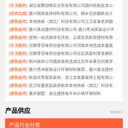
[生活服务]
湖北省腾冠畅实业贸易有限公司国内轮胎批发公司流程详解
[招商加盟]
嘉兴锦居装饰材料有限公司，桐乡旧房翻新设计
[建筑装修]
本地快装（湖北）科技有限公司江汉省事老房翻新服务
[建筑装修]
嘉兴美派建材科技有限公司-嘉兴秀洲家装设计环保材料推荐
[建筑装修]
昆明一站式装修毛坯房，云南至高新型建材有限公司
[生活服务]
河南零百味供应链有限公司河南本地低成本量贩零食全域盈利
[生活服务]
河南零百味供应链有限公司社区高盈利零食硬折扣全域盈利
[建筑装修]
荆州装修公司婚房装修选湖北百年米莱空间美学装饰材料有限公司
[建筑装修]
嘉兴秀洲家装设计环保材料推荐，嘉兴美派建材科技靠谱
[建筑装修]
新昌优秀居家装修，浙江宜美嘉装饰工程有限公司匠心品质
[建筑装修]
武汉轻量家庭装修新房本地快装（湖北）科技有限公司
[建筑装修]
重庆御墅：渝北建房每平米价格环保材料
产品供应
MORE+
产品行业分类