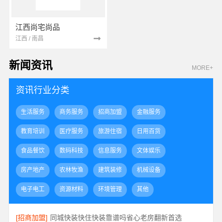
江西尚宅尚品
江西 / 南昌
新闻资讯
MORE+
资讯行业分类
生活服务
商务服务
招商加盟
金融服务
教育培训
医疗服务
旅游住宿
日用百货
食品餐饮
数码科技
信息服务
文体娱乐
房产地产
农林牧渔
建筑装修
机械设备
电子电工
资源材料
环境管理
其他
[招商加盟]
同城快装快住快装靠谱吗省心老房翻新首选