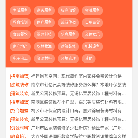
生活服务
商务服务
招商加盟
金融服务
教育培训
医疗服务
旅游住宿
日用百货
食品餐饮
数码科技
信息服务
文体娱乐
房产地产
农林牧渔
建筑装修
机械设备
电子电工
资源材料
环境管理
其他
[招商加盟]
福建尚艺空间：现代简约室内家装免费设计价格
[建筑装修]
南京市创亿讯高端装修服务怎么样？本地环保整装
[建筑装修]
新吴公寓装修预算，无锡亿莱居装饰工程材料有限公司一站式服务
[招商加盟]
南湖区装饰推荐小户型，嘉兴锦居装饰材料有限公司服务好
[招商加盟]
桐乡市环保室内设计口碑，嘉兴锦居装饰材料有限公司靠谱吗
[建筑装修]
新吴公寓装修预算：无锡亿莱居装饰工程材料有限公司定制专属方案
[资源材料]
广州市区家装装修多少钱新房？精匠饰家（广州）家居建材有限公司
[教育培训]
大连外国语国际教育学院航空职教资讯推荐怎么样