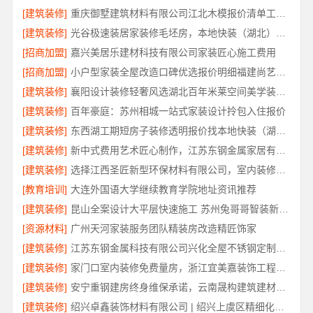
[建筑装修]
重庆御墅建筑材料有限公司江北木模报价清单工期短
[建筑装修]
光谷极速装居家装修毛坯房，本地快装（湖北）科技有限公司装配化快装
[招商加盟]
嘉兴美居乐建材科技有限公司家装匠心施工费用
[招商加盟]
小户型家装全屋改造口碑优选报价明细福建尚艺空间
[建筑装修]
襄阳设计装修轻奢风选湖北百年米莱空间美学装饰材料有限公司
[建筑装修]
百年豪庭：苏州相城一站式家装设计拎包入住报价
[建筑装修]
东西湖工期短房子装修透明报价找本地快装（湖北）科技有限公司
[建筑装修]
新中式费用艺术匠心制作，江苏东钢金属家居有限公司详解
[建筑装修]
选择江西圣匠新型环保材料有限公司，室内装修设计施工厂家
[教育培训]
大连外国语大学继续教育学院地址资讯推荐
[建筑装修]
昆山全案设计大平层快速施工 苏州兔哥哥智装新材料
[资源材料]
广州天河家装服务团队精装房改造精匠饰家
[建筑装修]
江苏东钢金属科技有限公司兴化全屋不锈钢定制基地
[建筑装修]
家门口室内装修免费量房，浙江宜美嘉装饰工程有限公司上门服务
[建筑装修]
安宁重钢建房终身维保承诺，云南晟构建筑建材有限公司保障
[建筑装修]
绍兴卓鑫装饰材料有限公司 | 绍兴上虞区精细化全包质量有保障