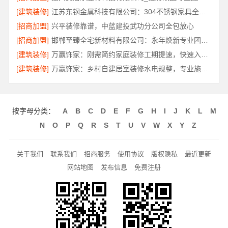
[建筑装修]
江苏东钢金属科技有限公司：304不锈钢家具全国地址
[招商加盟]
兴平装修靠谱，中蓝建投武功分公司全包放心
[招商加盟]
邯郸至臻全宅新材料有限公司：永年焕新专业团队打造品质居家
[建筑装修]
万赢饰家：刚需简约家庭装修工期提速，快速入住无忧
[建筑装修]
万赢饰家：乡村自建居室装修水电规整，专业施工保障
按字母分类：
A
B
C
D
E
F
G
H
I
J
K
L
M
N
O
P
Q
R
S
T
U
V
W
X
Y
Z
关于我们
联系我们
招商服务
使用协议
版权隐私
最近更新
网站地图
发布信息
免费注册