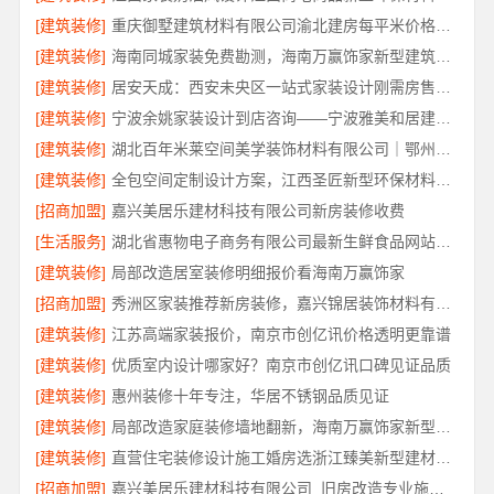
[建筑装修]
重庆御墅建筑材料有限公司渝北建房每平米价格环保材料
[建筑装修]
海南同城家装免费勘测，海南万赢饰家新型建筑材料有限公司
[建筑装修]
居安天成：西安未央区一站式家装设计刚需房售后完善
[建筑装修]
宁波余姚家装设计到店咨询——宁波雅美和居建材科技有限公司
[建筑装修]
湖北百年米莱空间美学装饰材料有限公司｜鄂州有设计感装修公司实景案例
[建筑装修]
全包空间定制设计方案，江西圣匠新型环保材料有限公司
[招商加盟]
嘉兴美居乐建材科技有限公司新房装修收费
[生活服务]
湖北省惠物电子商务有限公司最新生鲜食品网站价格解读
[建筑装修]
局部改造居室装修明细报价看海南万赢饰家
[招商加盟]
秀洲区家装推荐新房装修，嘉兴锦居装饰材料有限公司品质保障
[建筑装修]
江苏高端家装报价，南京市创亿讯价格透明更靠谱
[建筑装修]
优质室内设计哪家好？南京市创亿讯口碑见证品质
[建筑装修]
惠州装修十年专注，华居不锈钢品质见证
[建筑装修]
局部改造家庭装修墙地翻新，海南万赢饰家新型建筑材料有限公为您焕新
[建筑装修]
直营住宅装修设计施工婚房选浙江臻美新型建材有限公司
[招商加盟]
嘉兴美居乐建材科技有限公司_旧房改造专业施工口碑推荐