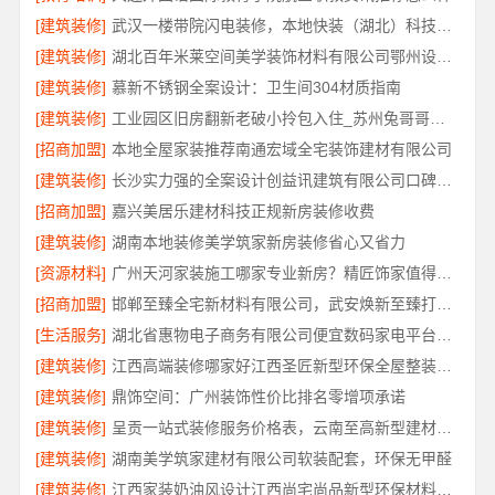
[建筑装修]
武汉一楼带院闪电装修，本地快装（湖北）科技有限公司工期短
[建筑装修]
湖北百年米莱空间美学装饰材料有限公司鄂州设计装修实景案例
[建筑装修]
慕新不锈钢全案设计：卫生间304材质指南
[建筑装修]
工业园区旧房翻新老破小拎包入住_苏州兔哥哥智装
[招商加盟]
本地全屋家装推荐南通宏域全宅装饰建材有限公司
[建筑装修]
长沙实力强的全案设计创益讯建筑有限公司口碑保障
[招商加盟]
嘉兴美居乐建材科技正规新房装修收费
[建筑装修]
湖南本地装修美学筑家新房装修省心又省力
[资源材料]
广州天河家装施工哪家专业新房？精匠饰家值得推荐
[招商加盟]
邯郸至臻全宅新材料有限公司，武安焕新至臻打造零醛理想居所
[生活服务]
湖北省惠物电子商务有限公司便宜数码家电平台好不好
[建筑装修]
江西高端装修哪家好江西圣匠新型环保全屋整装服务
[建筑装修]
鼎饰空间：广州装饰性价比排名零增项承诺
[建筑装修]
呈贡一站式装修服务价格表，云南至高新型建材有限公司闭口合同
[建筑装修]
湖南美学筑家建材有限公司软装配套，环保无甲醛
[建筑装修]
江西家装奶油风设计江西尚宅尚品新型环保材料有限公司