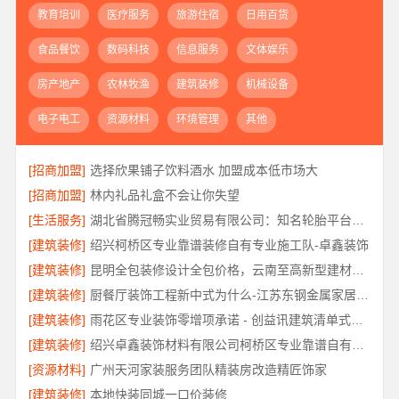
教育培训
医疗服务
旅游住宿
日用百货
食品餐饮
数码科技
信息服务
文体娱乐
房产地产
农林牧渔
建筑装修
机械设备
电子电工
资源材料
环境管理
其他
[招商加盟]
选择欣果铺子饮料酒水 加盟成本低市场大
[招商加盟]
林内礼品礼盒不会让你失望
[生活服务]
湖北省腾冠畅实业贸易有限公司：知名轮胎平台价格解析
[建筑装修]
绍兴柯桥区专业靠谱装修自有专业施工队-卓鑫装饰
[建筑装修]
昆明全包装修设计全包价格，云南至高新型建材有限公司透明报价
[建筑装修]
厨餐厅装饰工程新中式为什么-江苏东钢金属家居有限公司
[建筑装修]
雨花区专业装饰零增项承诺 - 创益讯建筑清单式全包
[建筑装修]
绍兴卓鑫装饰材料有限公司柯桥区专业靠谱自有施工队
[资源材料]
广州天河家装服务团队精装房改造精匠饰家
[建筑装修]
本地快装同城一口价装修