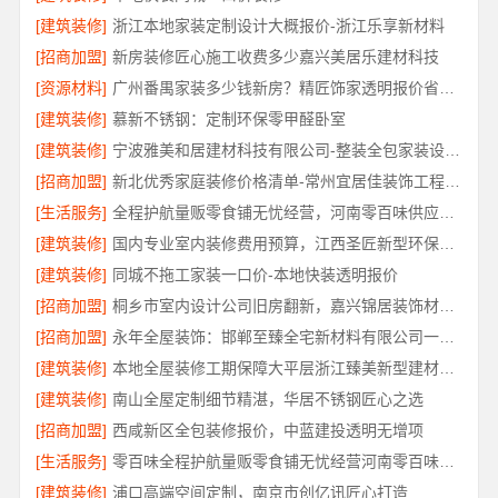
[建筑装修]
浙江本地家装定制设计大概报价-浙江乐享新材料
[招商加盟]
新房装修匠心施工收费多少嘉兴美居乐建材科技
[资源材料]
广州番禺家装多少钱新房？精匠饰家透明报价省心又省力
[建筑装修]
慕新不锈钢：定制环保零甲醛卧室
[建筑装修]
宁波雅美和居建材科技有限公司-整装全包家装设计厨卫改造
[招商加盟]
新北优秀家庭装修价格清单-常州宜居佳装饰工程有限公司
[生活服务]
全程护航量贩零食铺无忧经营，河南零百味供应链有限公司
[建筑装修]
国内专业室内装修费用预算，江西圣匠新型环保材料有限公司
[建筑装修]
同城不拖工家装一口价-本地快装透明报价
[招商加盟]
桐乡市室内设计公司旧房翻新，嘉兴锦居装饰材料有限公司
[招商加盟]
永年全屋装饰：邯郸至臻全宅新材料有限公司一站式全案服务
[建筑装修]
本地全屋装修工期保障大平层浙江臻美新型建材有限公司
[建筑装修]
南山全屋定制细节精湛，华居不锈钢匠心之选
[招商加盟]
西咸新区全包装修报价，中蓝建投透明无增项
[生活服务]
零百味全程护航量贩零食铺无忧经营河南零百味供应链有限公司
[建筑装修]
浦口高端空间定制，南京市创亿讯匠心打造