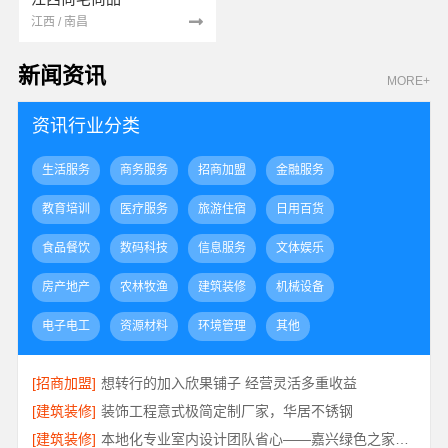
江西 / 南昌
新闻资讯
MORE+
资讯行业分类
生活服务
商务服务
招商加盟
金融服务
教育培训
医疗服务
旅游住宿
日用百货
食品餐饮
数码科技
信息服务
文体娱乐
房产地产
农林牧渔
建筑装修
机械设备
电子电工
资源材料
环境管理
其他
[招商加盟]
想转行的加入欣果铺子 经营灵活多重收益
[建筑装修]
装饰工程意式极简定制厂家，华居不锈钢
[建筑装修]
本地化专业室内设计团队省心——嘉兴绿色之家建材科技有限公司