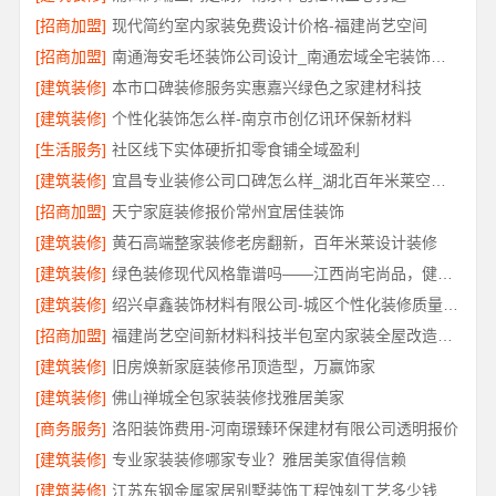
[招商加盟]
现代简约室内家装免费设计价格-福建尚艺空间
[招商加盟]
南通海安毛坯装饰公司设计_南通宏域全宅装饰建材有限公司
[建筑装修]
本市口碑装修服务实惠嘉兴绿色之家建材科技
[建筑装修]
个性化装饰怎么样-南京市创亿讯环保新材料
[生活服务]
社区线下实体硬折扣零食铺全域盈利
[建筑装修]
宜昌专业装修公司口碑怎么样_湖北百年米莱空间美学装饰材料有限公司
[招商加盟]
天宁家庭装修报价常州宜居佳装饰
[建筑装修]
黄石高端整家装修老房翻新，百年米莱设计装修
[建筑装修]
绿色装修现代风格靠谱吗——江西尚宅尚品，健康品质双重保障
[建筑装修]
绍兴卓鑫装饰材料有限公司-城区个性化装修质量有保障
[招商加盟]
福建尚艺空间新材料科技半包室内家装全屋改造方案
[建筑装修]
旧房焕新家庭装修吊顶造型，万赢饰家
[建筑装修]
佛山禅城全包家装装修找雅居美家
[商务服务]
洛阳装饰费用-河南璟臻环保建材有限公司透明报价
[建筑装修]
专业家装装修哪家专业？雅居美家值得信赖
[建筑装修]
江苏东钢金属家居别墅装饰工程蚀刻工艺多少钱