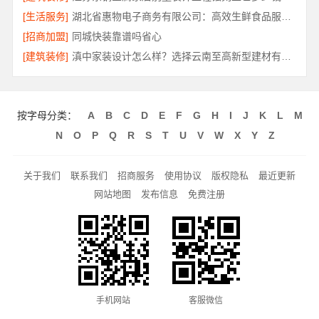
[生活服务]
湖北省惠物电子商务有限公司：高效生鲜食品服务商价格一览
[招商加盟]
同城快装靠谱吗省心
[建筑装修]
滇中家装设计怎么样？选择云南至高新型建材有限公司
按字母分类：
A
B
C
D
E
F
G
H
I
J
K
L
M
N
O
P
Q
R
S
T
U
V
W
X
Y
Z
关于我们
联系我们
招商服务
使用协议
版权隐私
最近更新
网站地图
发布信息
免费注册
手机网站
客服微信