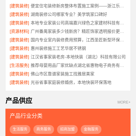
[建筑装修]
便宜住宅装修新房整体布置施工案例——浙江乐享新材料有限公司
[建筑装修]
湖南装修公司哪家专业？美学筑家口碑好
[建筑装修]
本地专业家装公司高端嘉兴绿色之家建材科技有限公司
[资源材料]
广州番禺家装多少钱新房？精匠饰家透明报价更省心
[建筑装修]
国内专业室内装修费用预算，江西圣匠新型环保材料有限公司透明公开
[建筑装修]
惠州装修施工工艺华居不锈钢
[建筑装修]
江汉省事家装老房-本地快装（湖北）科技有限公司
[生活服务]
推荐母婴用品厂家优缺点湖北省惠物电子商务有限公司
[建筑装修]
佛山市区靠谱家装施工找雅居美家
[建筑装修]
光谷省事家庭装修婚房，本地快装环保落地
产品供应
MORE+
产品行业分类
生活服务
商务服务
招商加盟
金融服务