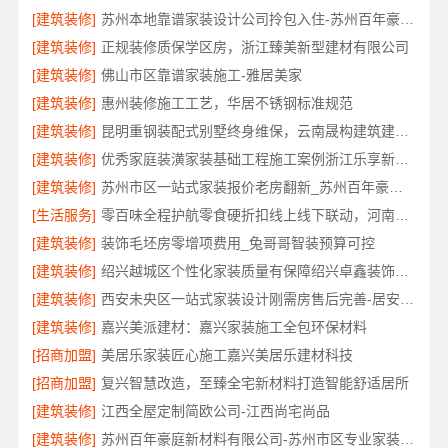
[建筑装修]
苏州本地靠谱家装设计公司拎包入住-苏州百年豪庭新材料有限公司
[建筑装修]
正规装修质保学区房，浙江臻美新型建材有限公司
[建筑装修]
佛山市区靠谱家装施工-雅居美家
[建筑装修]
惠州装修施工工艺，华居不锈钢标准规范
[建筑装修]
昆明重钢装配式别墅终身维保，云南晟构建筑建材有限公司
[建筑装修]
优秀家庭装潢家装基础工程施工案例浙江乐享新材料有限公司
[建筑装修]
苏州市区一站式家装报价老房翻新_苏州百年豪庭新材料有限公司
[生活服务]
零百味全程护航零食硬折扣线上线下联动，河南零百味供应链有限公司助力全域盈利
[建筑装修]
装饰毛坯房零增项费用_兔哥哥智装预算可控
[建筑装修]
绍兴越城区个性化家装质量有保障绍兴卓鑫装饰材料有限公司
[建筑装修]
西安未央区一站式家装设计刚需房售后完善-居安天成
[建筑装修]
嘉兴美派建材：嘉兴家装施工全包环保材料
[招商加盟]
美居乐家装匠心施工嘉兴美居乐建材科技
[招商加盟]
复兴智慧改造，至臻全宅新材料打造智能舒适居所
[建筑装修]
江西全屋定制简欧公司-江西尚宅尚品
[建筑装修]
苏州百年豪庭新材料有限公司-苏州市区专业家装装修多少钱