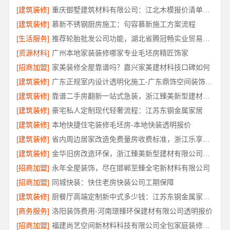
[建筑装修]
重庆御墅建筑材料有限公司：江北木模报价清单工期短
[建筑装修]
慕新不锈钢厨房施工：句容慕新施工方案流程
[生活服务]
推荐轮胎批发公司功能，湖北省腾冠畅实业贸易有限公司全
[资源材料]
广州本地家装装修哪家专业毛坯房精匠饰家
[招商加盟]
家美装修全屋靠谱吗？嘉兴家美建材科技口碑如何
[建筑装修]
广东正规室内设计透明化施工-广东鼎饰空间装饰工程有限公司
[建筑装修]
靠谱二手房翻新一站式急装，浙江臻美新型建材有限公司快交付
[建筑装修]
豪宅私人定制现代轻奢流程：江苏东钢金属家居
[建筑装修]
本地快捷住宅装修毛坯房-本地快装透明报价
[建筑装修]
省内周边居家改造免费量房收费标准，浙江乐享新材料有限公司
[建筑装修]
金华旧房改造环保，浙江臻美新型建材有限公司守护健康
[招商加盟]
永年全屋装饰，尽在邯郸至臻全宅新材料有限公司
[招商加盟]
同城快装：快住老房快装公司工期保障
[建筑装修]
厨餐厅高端定制新中式多少钱：江苏东钢金属家居不锈钢
[商务服务]
洛阳装饰费用-河南璟臻环保建材有限公司透明报价
[招商加盟]
福建尚艺空间新材料科技有限公司全包家庭装修口碑优选报价明细