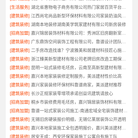
[生活服务]
湖北省惠物电子商务有限公司热门家居百货平台优势解读
[建筑装修]
江西尚宅尚品新型环保材料有限公司家装奶油风设计
[建筑装修]
湖南本地装修湖南美学筑家建材有限公司新房装修
[招商加盟]
嘉兴锦居装饰材料有限公司：秀洲区旧房翻新室内设计哪家好
[建筑装修]
广东鼎饰空间装饰工程有限公司，靠谱设计团队，工艺扎实有保障
[建筑装修]
二手房改造找谁？宁波雅美和居建材科技匠心施工全托管
[建筑装修]
浙江臻美新型建材有限公司老牌旧房改造工期保障小户型
[建筑装修]
昆明一站式装修毛坯房，云南至高新型建材有限公司省心到家
[建筑装修]
嘉兴本地家装装修定制服务，美派建材性价比高
[建筑装修]
嘉兴家装装修环保材料靠谱商家，美派建材推荐
[建筑装修]
长沙正规家装零增项承诺创益讯建筑请放心
[招商加盟]
桐乡市装修费用毛坯房，嘉兴锦居装饰材料有限公司
[招商加盟]
靠谱一站式家装公司施工-南通宏域全宅装饰建材有限公司
[建筑装修]
无锡旧房硬装报价明细，无锡亿莱居装饰公开透明
[建筑装修]
嘉兴本地家装施工全包透明报价，嘉兴美派建材科技有限公司
[建筑装修]
居安天成：西安环保家装施工公寓自有施工队