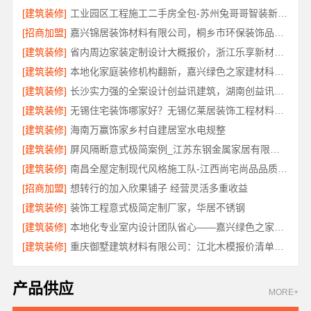
[建筑装修]
工业园区工程施工二手房全包-苏州兔哥哥智装新材料有限公司
[招商加盟]
嘉兴锦居装饰材料有限公司，桐乡市环保装饰品质解读
[建筑装修]
省内周边家装定制设计大概报价，浙江乐享新材料有限公司一站式方案
[建筑装修]
本地化家庭装修机构翻新，嘉兴绿色之家建材科技有限公司
[建筑装修]
长沙实力强的全案设计创益讯建筑，湖南创益讯建筑有限公司口碑之选
[建筑装修]
无锡住宅装饰哪家好？无锡亿莱居装饰工程材料有限公司一站式全包服务
[建筑装修]
海南万赢饰家乡村自建居室水电规整
[建筑装修]
屏风隔断意式极简案例_江苏东钢金属家居有限公司实景
[建筑装修]
南昌全屋定制现代风格施工队-江西尚宅尚品品质优选
[招商加盟]
想转行的加入欣果铺子 经营灵活多重收益
[建筑装修]
装饰工程意式极简定制厂家，华居不锈钢
[建筑装修]
本地化专业室内设计团队省心——嘉兴绿色之家建材科技有限公司
[建筑装修]
重庆御墅建筑材料有限公司：江北木模报价清单工期短
产品供应
MORE+