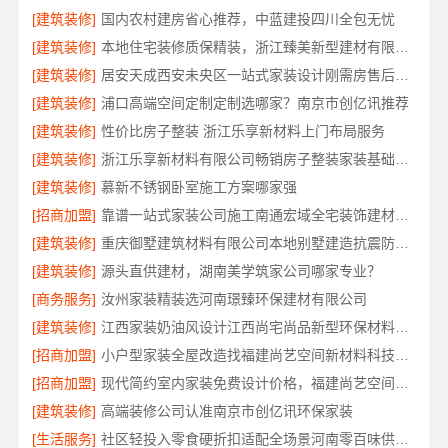
[建筑装修]
国内农村建房省心推荐，中蓝建投四川全包无忧
[建筑装修]
本地住宅装修质保精装，浙江臻美新型建材有限公司省心选
[建筑装修]
居安天成西安未央区一站式家装设计刚需房售后完善
[建筑装修]
浦口高端空间定制定制选哪家？南京市创亿讯推荐
[建筑装修]
性价比房子整装 浙江乐享新材料上门布局服务
[建筑装修]
浙江乐享新材料有限公司畅销房子整装家装基础工程上门服务
[建筑装修]
慕新不锈钢卧室施工方案哪家强
[招商加盟]
靠谱一站式家装公司施工南通宏域全宅装饰建材有限公司
[建筑装修]
重庆御墅建筑材料有限公司本地别墅建造抗震防风优惠
[建筑装修]
源头直供建材，湖南美学筑家公司哪家专业？
[商务服务]
汝州家装精装选河南璟臻环保建材有限公司
[建筑装修]
江西家装奶油风设计江西尚宅尚品新型环保材料有限公司
[招商加盟]
小户型家装全屋改造找福建尚艺空间新材料科技有限公司口碑优选
[招商加盟]
现代简约室内家装免费设计价格，福建尚艺空间新材料科技有限公司报价透明
[建筑装修]
高端装修公司认准南京市创亿讯环保家装
[生活服务]
社区轻投入零食硬折扣适配全场景河南零百味供应链有限公司