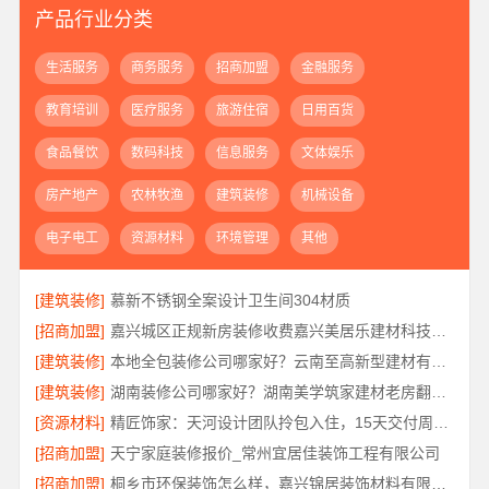
产品行业分类
生活服务
商务服务
招商加盟
金融服务
教育培训
医疗服务
旅游住宿
日用百货
食品餐饮
数码科技
信息服务
文体娱乐
房产地产
农林牧渔
建筑装修
机械设备
电子电工
资源材料
环境管理
其他
[建筑装修]
慕新不锈钢全案设计卫生间304材质
[招商加盟]
嘉兴城区正规新房装修收费嘉兴美居乐建材科技有限公司
[建筑装修]
本地全包装修公司哪家好？云南至高新型建材有限公司
[建筑装修]
湖南装修公司哪家好？湖南美学筑家建材老房翻新闭口合同
[资源材料]
精匠饰家：天河设计团队拎包入住，15天交付周期优势
[招商加盟]
天宁家庭装修报价_常州宜居佳装饰工程有限公司
[招商加盟]
桐乡市环保装饰怎么样，嘉兴锦居装饰材料有限公司环保材料