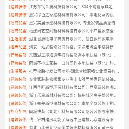
[建筑装修]
江苏东钢金属科技有限公司：304不锈钢家具定制工厂怎么样
[建筑装修]
嘉兴绿色之家建材科技有限公司：本地化室内设计团队省心优选
[招商加盟]
嘉兴美居乐建材科技有限公司-专业家装品质靠谱服务
[招商加盟]
福建尚艺空间新材料科技有限公司小户型家装全屋改造省心省力
[生活服务]
湖北省惠物电子商务有限公司：便宜数码家电平台好不好
[招商加盟]
海安一站式装修公司价格，南通宏域全宅装饰建材有限公司性价比
[建筑装修]
东西湖工期短透明报价装修选本地快装（湖北）科技有限公司
[建筑装修]
同城不拖工家装一口价签约本地快装（湖北）科技有限公司
[生活服务]
推荐轮胎批发公司功能-湖北省腾冠畅实业贸易有限公司
[建筑装修]
专业家装装修哪家专业佛山市雅居美家建筑装饰工程有限公司
[建筑装修]
江西圣匠新型环保材料有限公司江西高端装修哪家好
[建筑装修]
浙江乐享新材料有限公司：杭州城区房子整装免费量房
[建筑装修]
浙江臻美新型建材有限公司：本地全屋装修工期保障大平层
[招商加盟]
同城快装（湖北）科技有限公司急装装修哪家快品质施工
[建筑装修]
线上农村建房功能了解选中蓝建投北京建设有限公司四川
[建筑装修]
湖北百年米莱空间美学装饰材料有限公司黄石有设计感装修实景案例