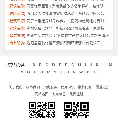
[建筑装修]
万赢饰家直营 | 海南局部改造墙地翻新，装修明细报价透明公开
[建筑装修]
深圳装修预算清单零增项承诺广东鼎饰空间装饰工程有限公司
[建筑装修]
安宁重钢建房终身维保，云南晟构建筑建材有限公司售后无忧
[建筑装修]
本地快装（湖北）科技有限公司光谷省事家庭装修婚房
[建筑装修]
优质空间定制多少钱 南京市创亿讯环保定制无增项
[商务服务]
洛阳居室装修推荐河南璟臻环保建材有限公司，性价比之选
按字母分类：
A
B
C
D
E
F
G
H
I
J
K
L
M
N
O
P
Q
R
S
T
U
V
W
X
Y
Z
关于我们
联系我们
招商服务
使用协议
版权隐私
最近更新
网站地图
发布信息
免费注册