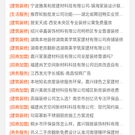
[建筑装修]
宁波雅美和居建材科技有限公司-镇海家装设计联系方式
[生活服务]
推荐轮胎批发公司功能——湖北省腾冠畅实业贸易有限公司
[建筑装修]
居安天成-西安未央区专业装修公寓免费量房
[建筑装修]
绍兴卓鑫装饰材料有限公司柯桥区专业靠谱装修自有施工队
[建筑装修]
湖南本地装修湖南美学筑家建材有限公司商铺装修
[建筑装修]
湖南老房翻新选湖南美学筑家建材有限公司
[招商加盟]
嘉兴家美建材科技有限公司全屋装修靠谱吗？
[招商加盟]
福建尚艺空间新材料科技有限公司旧房改造自有工厂落地
[商务服务]
江西发光字长城板-南昌恒辉广告
[建筑装修]
本地知名房屋装修服务环保，嘉兴绿色之家建材科技有限公司
[招商加盟]
嘉兴美居乐建材科技有限公司城区新房装修收费
[建筑装修]
高端装修公司怎么选？南京市创亿讯专注环保品质装修
[招商加盟]
福建尚艺空间新材料科技有限公司：现代简约装修免费设计整体落地
[建筑装修]
句容慕新不锈钢厨房施工方案流程
[招商加盟]
桐乡市环保装饰怎么样，嘉兴锦居装饰材料有限公司材料可靠
[商务服务]
巩义二手房翻新免费设计认准河南璟臻环保建材有限公司