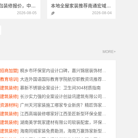
西咸新区全包装修报价，中蓝建投武功分公司透明合理
本地全屋家装推荐南通宏域全宅装饰建材有限公司
2026-08-05
2026-08-04
MORE+
[招商加盟]
桐乡市环保室内设计口碑，嘉兴锦居装饰材料有限公司靠谱吗
[教育培训]
大连外国语国际教育学院航空职教资讯推荐怎么样
[建筑装修]
慕新不锈钢全案设计：卫生间304材质指南
[建筑装修]
长沙实力强的全案设计创益讯建筑有限公司口碑保障
[资源材料]
广州天河家装施工哪家专业新房？精匠饰家值得推荐
[建筑装修]
江西高端装修哪家好江西圣匠新型环保全屋整装服务
[建筑装修]
湖南美学筑家建材有限公司软装配套，环保无甲醛
[建筑装修]
海南同城家装免费勘测，海南万赢饰家新型建筑材料有限公司