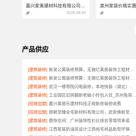
嘉兴家美建材科技有限公司家美装修全屋靠谱，一站式省心服务
2026-08-05
产品供应
[建筑装修]
新吴公寓装修预算，无锡亿莱居装饰工程材料有限公司一站式服务
[建筑装修]
新吴公寓装修预算：无锡亿莱居装饰工程材料有限公司定制专属方案
[建筑装修]
武汉一楼带院闪电装修，本地快装（湖北）科技有限公司工期短
[建筑装修]
工业园区旧房翻新老破小拎包入住_苏州兔哥哥
[招商加盟]
嘉兴美居乐建材科技正规新房装修收费
[招商加盟]
邯郸至臻全宅新材料有限公司，武安焕新至臻打造零醛理想居所
[建筑装修]
鼎饰空间：广州装饰性价比排名零增项承诺
[建筑装修]
江西家装奶油风设计江西尚宅尚品新型环保材料有限公司