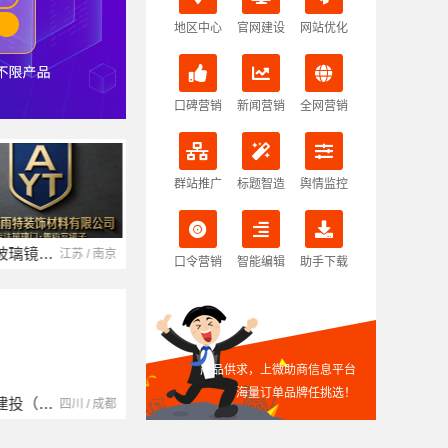
地区中心
官网建设
网站优化
口碑营销
新闻营销
全网营销
群站推广
标题智造
舆情监控
湖北省腾冠畅实业贸易有限公司
湖北 / 武汉
口令营销
智能编辑
助手下载
产品供求，上微助商信息平台
海量订单品牌任挑选！
湖南自由家装饰工程有限公司
湖南 / 湘潭