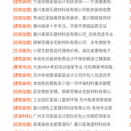
[建筑装修]
宁波余姚家装设计到店咨询——宁波雅美和居建材科技有限公司
[招商加盟]
嘉兴美居乐建材科技有限公司新房装修收费
[招商加盟]
秀洲区家装推荐新房装修，嘉兴锦居装饰材料有限公司品质保障
[建筑装修]
惠州装修十年专注，华居不锈钢品质见证
[招商加盟]
嘉兴美居乐建材科技有限公司_旧房改造专业施工口碑推荐
[招商加盟]
邯郸至臻全宅新材料有限公司：永年焕新专业团队打造品质居家
[生活服务]
小型生鲜食品代理商价格，湖北省惠物电子商务有限公司
[建筑装修]
本地毛坯装修免费设计环保信赖浙江臻美新型建材有限公司
[教育培训]
大连MBA考前培训谁家专业 社科赛斯考研服务人才伴您成长
[建筑装修]
苏州本地靠谱家装设计公司拎包入住选百年豪庭新材料有限公司
[建筑装修]
本地免拆模板多少钱一平环保材料重庆御墅建筑材料有限公司
[招商加盟]
武安焕新至臻，邯郸至臻全宅新材料有限公司为您服务
[建筑装修]
工业园区家装儿童房环保 苏州兔哥哥智装新材料有限公司
[建筑装修]
嘉兴绿色之家建材科技有限公司-本地专业家装公司高端
[资源材料]
广州天河家装设计团队拎包入住精匠饰家全屋定制
[招商加盟]
家美装修全屋靠谱吗？嘉兴家美建材科技有限公司来解答