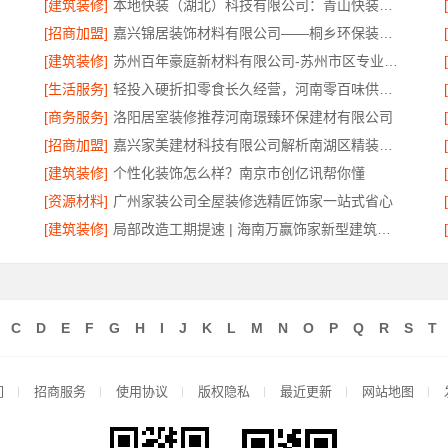
[建筑装修]
本地快装（湖北）科技有限公司：青山快装房子装修两房一厅
[招商加盟]
嘉兴锦居装饰材料有限公司——桐乡环保装饰怎么样
[建筑装修]
苏州百年豪庭新材料有限公司-苏州市区专业家装装修多少钱
[生活服务]
轻投入硬折扣零食长久经营，河南零百味供应链有限公司助力稳定盈利
[商务服务]
洛阳居室装修推荐河南璟臻环保建材有限公司
[招商加盟]
嘉兴家美建材科技有限公司解析南湖区精装房装修
[建筑装修]
个性化装饰怎么样？南京市创亿讯帮你懂
[资源材料]
广州家装公司全屋装修选精匠饰家一站式省心
[建筑装修]
局部改造工期提速 | 海南万赢饰家新型建筑材料有限公司高效交付
C
D
E
F
G
H
I
J
K
L
M
N
O
P
Q
R
S
T
们
招商服务
使用协议
版权隐私
最近更新
网站地图