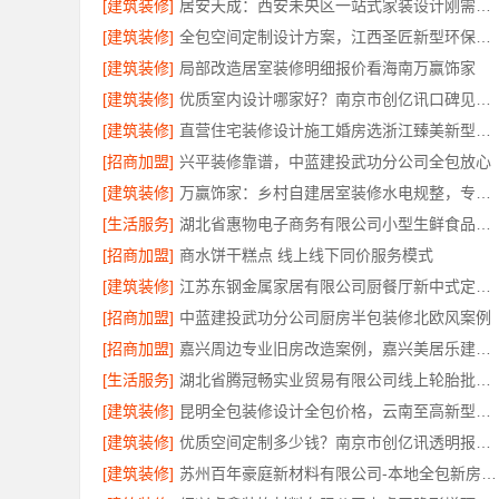
[建筑装修]
居安天成：西安未央区一站式家装设计刚需房售后完善
[建筑装修]
全包空间定制设计方案，江西圣匠新型环保材料有限公司
[建筑装修]
局部改造居室装修明细报价看海南万赢饰家
[建筑装修]
优质室内设计哪家好？南京市创亿讯口碑见证品质
[建筑装修]
直营住宅装修设计施工婚房选浙江臻美新型建材有限公司
[招商加盟]
兴平装修靠谱，中蓝建投武功分公司全包放心
[建筑装修]
万赢饰家：乡村自建居室装修水电规整，专业施工保障
[生活服务]
湖北省惠物电子商务有限公司小型生鲜食品代理商价格
[招商加盟]
商水饼干糕点 线上线下同价服务模式
[建筑装修]
江苏东钢金属家居有限公司厨餐厅新中式定制多少钱
[招商加盟]
中蓝建投武功分公司厨房半包装修北欧风案例
[招商加盟]
嘉兴周边专业旧房改造案例，嘉兴美居乐建材科技有限公司
[生活服务]
湖北省腾冠畅实业贸易有限公司线上轮胎批发品牌哪里买
[建筑装修]
昆明全包装修设计全包价格，云南至高新型建材有限公司
[建筑装修]
优质空间定制多少钱？南京市创亿讯透明报价更实惠
[建筑装修]
苏州百年豪庭新材料有限公司-本地全包新房装修报价