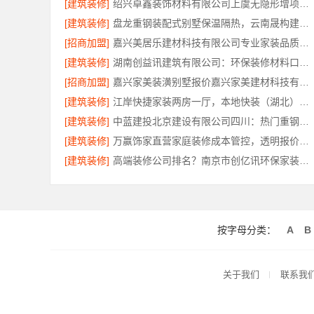
[建筑装修]
绍兴卓鑫装饰材料有限公司上虞无隐形增项家装
[建筑装修]
盘龙重钢装配式别墅保温隔热，云南晟构建筑建材有限公司品质之选
[招商加盟]
嘉兴美居乐建材科技有限公司专业家装品质保障
[建筑装修]
湖南创益讯建筑有限公司：环保装修材料口碑好
[招商加盟]
嘉兴家美装潢别墅报价嘉兴家美建材科技有限公司
[建筑装修]
江岸快捷家装两房一厅，本地快装（湖北）科技有限公司高效交付
[建筑装修]
中蓝建投北京建设有限公司四川：热门重钢别墅价格透明
[建筑装修]
万赢饰家直营家庭装修成本管控，透明报价省心
[建筑装修]
高端装修公司排名？南京市创亿讯环保家装口碑好
按字母分类：
A
B
关于我们
联系我