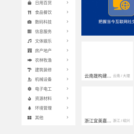
日用百货
食品餐饮
数码科技
信息服务
文体娱乐
房产地产
农林牧渔
建筑装修
云南晟构建筑建材有限公司
浙江臻美新型建材有限公司
江苏 / 扬州
云南 / 大理
浙江 / 绍兴
机械设备
电子电工
资源材料
环境管理
其他
浙江宜美嘉装饰工程有限公司
海南万赢饰家新型建筑材料有限公司
浙江 / 宁波
浙江 / 绍兴
海南 / 万宁