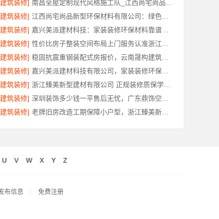
[建筑装修]
南昌全屋定制现代风格施工队_江西尚宅尚品新型环保材料有限公司
[建筑装修]
江西尚宅尚品新型环保材料有限公司：绿色装修简欧口碑
[建筑装修]
嘉兴美派建材科技：家装装修环保材料靠谱商家首选
[建筑装修]
性价比房子整装空间布局上门服务认准浙江乐享新材料有限公司
[建筑装修]
稳固抗震重钢装配式房报价，云南晟构建筑建材有限公司透明公开
[建筑装修]
嘉兴美派建材科技有限公司，家装装修环保材料靠谱商家
[建筑装修]
浙江臻美新型建材有限公司 正规装修质保学区房
[建筑装修]
深圳装饰多少钱一平售后无忧，广东鼎饰空间装饰工程有限公司
[建筑装修]
老牌旧房改造工期保障小户型，浙江臻美新型建材有限公司
U
V
W
X
Y
Z
发布信息
免费注册