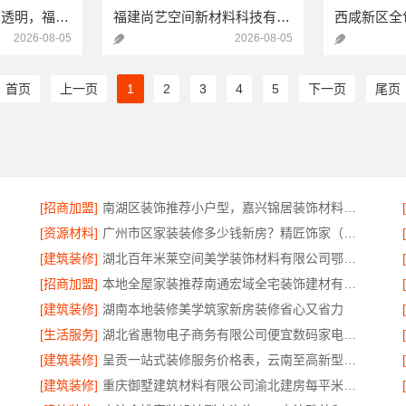
泉州家装价格实惠透明，福建尚艺空间新材料科技有限公司
福建尚艺空间新材料科技有限公司：全包家庭装修口碑优选报价明细
2026-08-05
2026-08-05
首页
上一页
1
2
3
4
5
下一页
尾页
[招商加盟]
南湖区装饰推荐小户型，嘉兴锦居装饰材料有限公司服务好
[资源材料]
广州市区家装装修多少钱新房？精匠饰家（广州）家居建材有限公司
[建筑装修]
湖北百年米莱空间美学装饰材料有限公司鄂州设计装修实景案例
智装
[招商加盟]
本地全屋家装推荐南通宏域全宅装饰建材有限公司
[建筑装修]
湖南本地装修美学筑家新房装修省心又省力
[生活服务]
湖北省惠物电子商务有限公司便宜数码家电平台好不好
[建筑装修]
呈贡一站式装修服务价格表，云南至高新型建材有限公司闭口合同
[建筑装修]
重庆御墅建筑材料有限公司渝北建房每平米价格环保材料