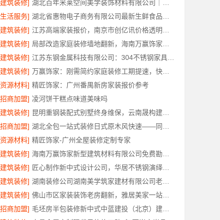
[建筑装修]
湖北百年米莱空间美学装饰材料有限公司｜鄂州有设计感装修公司实景案例
[生活服务]
湖北省惠物电子商务有限公司最新生鲜食品网站价格解读
[建筑装修]
江苏高端家装报价，南京市创亿讯价格透明更靠谱
[建筑装修]
局部改造家庭装修墙地翻新，海南万赢饰家新型建筑材料有限公为您焕新
[建筑装修]
江苏东钢金属科技有限公司：304不锈钢家具全国地址
[建筑装修]
万赢饰家：刚需简约家庭装修工期提速，快速入住无忧
[资源材料]
精匠饰家：广州番禺新房家装报价参考
[招商加盟]
凌河饼干糕点味道美味吗
[建筑装修]
昆明重钢装配式别墅终身维保，云南晟构建筑建材有限公司维保
[招商加盟]
湖北全包一站式装修日式原木风快速——同城快装（湖北）科技有限公司
[资源材料]
精匠饰家-广州全屋装修定制专家
[建筑装修]
海南万赢饰家新型建筑材料有限公司免费勘测，同城家装服务
[建筑装修]
匠心制作新中式设计公司，华居不锈钢演绎东方韵味
[建筑装修]
湖南装修公司湖南美学筑家建材有限公司老房翻新靠谱吗
[建筑装修]
佛山市区家装装饰老房翻新，雅居美家一站式焕新
[招商加盟]
毛坯房半包装修新中式中蓝建投（北京）建设有限公司武功分公司匠心打造