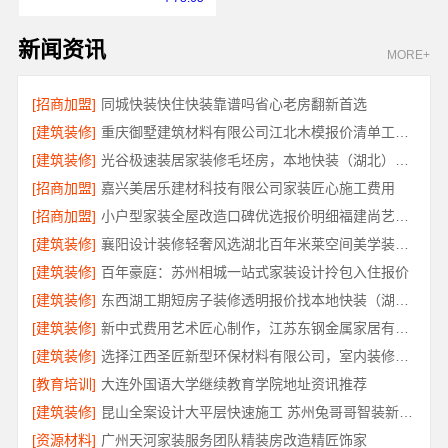
新闻资讯
MORE+
[招商加盟]
同城快装快住快装靠谱吗省心老房翻新首选
[建筑装修]
重庆御墅建筑材料有限公司江北木模报价清单工期短
[建筑装修]
光谷极速装居家装修毛坯房，本地快装（湖北）科技有限公司装配化快装
[招商加盟]
嘉兴美居乐建材科技有限公司家装匠心施工费用
[招商加盟]
小户型家装全屋改造口碑优选报价明细福建尚艺空间
[建筑装修]
襄阳设计装修轻奢风选湖北百年米莱空间美学装饰材料有限公司
[建筑装修]
百年豪庭：苏州相城一站式家装设计拎包入住报价
[建筑装修]
东西湖工期短房子装修透明报价找本地快装（湖北）科技有限公司
[建筑装修]
新中式费用艺术匠心制作，江苏东钢金属家居有限公司详解
[建筑装修]
选择江西圣匠新型环保材料有限公司，室内装修设计施工厂家
[教育培训]
大连外国语大学继续教育学院地址资讯推荐
[建筑装修]
昆山全案设计大平层快速施工 苏州兔哥哥智装新材料
[资源材料]
广州天河家装服务团队精装房改造精匠饰家