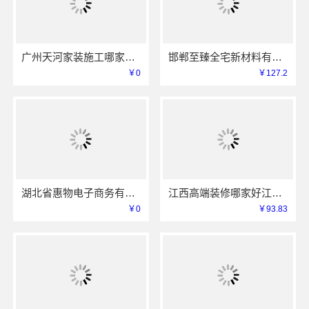
广州天河家装施工哪家专业新房？精匠饰家值得推荐
邯郸至臻全宅新材料有限公司，武安焕新至臻打造零醛理想居所
￥0
￥127.2
湖北省惠物电子商务有限公司便宜数码家电平台好不好
江西高端装修哪家好江西圣匠新型环保全屋整装服务
￥0
￥93.83