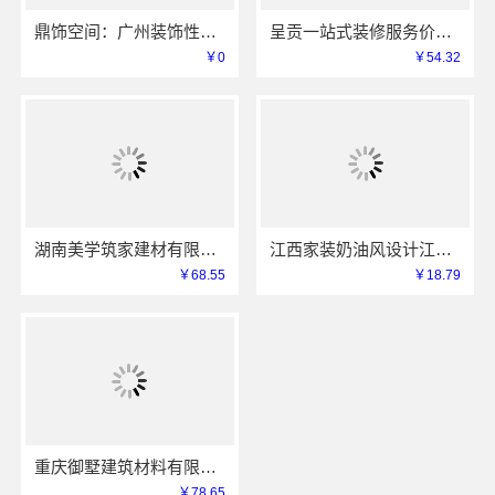
鼎饰空间：广州装饰性价比排名零增项承诺
呈贡一站式装修服务价格表，云南至高新型建材有限公司闭口合同
￥0
￥54.32
湖南美学筑家建材有限公司软装配套，环保无甲醛
江西家装奶油风设计江西尚宅尚品新型环保材料有限公司
￥68.55
￥18.79
重庆御墅建筑材料有限公司渝北建房每平米价格环保材料
￥78.65