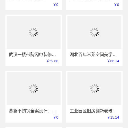
￥0
￥0
武汉一楼带院闪电装修，本地快装（湖北）科技有限公司工期短
湖北百年米莱空间美学装饰材料有限公司鄂州设计装修实景案例
￥59.88
￥86.14
慕新不锈钢全案设计：卫生间304材质指南
工业园区旧房翻新老破小拎包入住_苏州兔哥哥智装
￥0
￥15.14