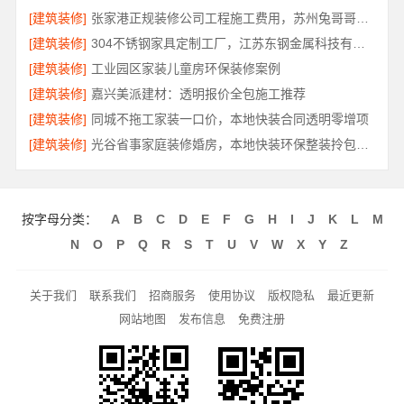
[建筑装修]
张家港正规装修公司工程施工费用，苏州兔哥哥智装新材料有限公司全包透明报价
[建筑装修]
304不锈钢家具定制工厂，江苏东钢金属科技有限公司专业吗
[建筑装修]
工业园区家装儿童房环保装修案例
[建筑装修]
嘉兴美派建材：透明报价全包施工推荐
[建筑装修]
同城不拖工家装一口价，本地快装合同透明零增项
[建筑装修]
光谷省事家庭装修婚房，本地快装环保整装拎包入住
按字母分类：
A
B
C
D
E
F
G
H
I
J
K
L
M
N
O
P
Q
R
S
T
U
V
W
X
Y
Z
关于我们
联系我们
招商服务
使用协议
版权隐私
最近更新
网站地图
发布信息
免费注册