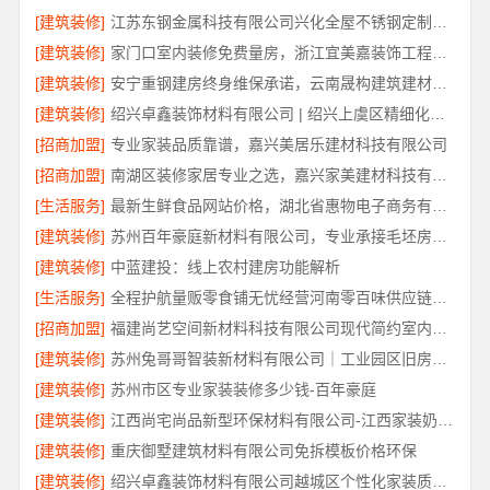
[建筑装修]
江苏东钢金属科技有限公司兴化全屋不锈钢定制基地
[建筑装修]
家门口室内装修免费量房，浙江宜美嘉装饰工程有限公司上门服务
[建筑装修]
安宁重钢建房终身维保承诺，云南晟构建筑建材有限公司保障
[建筑装修]
绍兴卓鑫装饰材料有限公司 | 绍兴上虞区精细化全包质量有保障
[招商加盟]
专业家装品质靠谱，嘉兴美居乐建材科技有限公司
[招商加盟]
南湖区装修家居专业之选，嘉兴家美建材科技有限公司一站式服务
[生活服务]
最新生鲜食品网站价格，湖北省惠物电子商务有限公司盘点
[建筑装修]
苏州百年豪庭新材料有限公司，专业承接毛坯房一站式家装
[建筑装修]
中蓝建投：线上农村建房功能解析
[生活服务]
全程护航量贩零食铺无忧经营河南零百味供应链有限公司
[招商加盟]
福建尚艺空间新材料科技有限公司现代简约室内家装免费设计价格
[建筑装修]
苏州兔哥哥智装新材料有限公司｜工业园区旧房翻新老破小拎包入住
[建筑装修]
苏州市区专业家装装修多少钱-百年豪庭
[建筑装修]
江西尚宅尚品新型环保材料有限公司-江西家装奶油风设计
[建筑装修]
重庆御墅建筑材料有限公司免拆模板价格环保
[建筑装修]
绍兴卓鑫装饰材料有限公司越城区个性化家装质量有保障