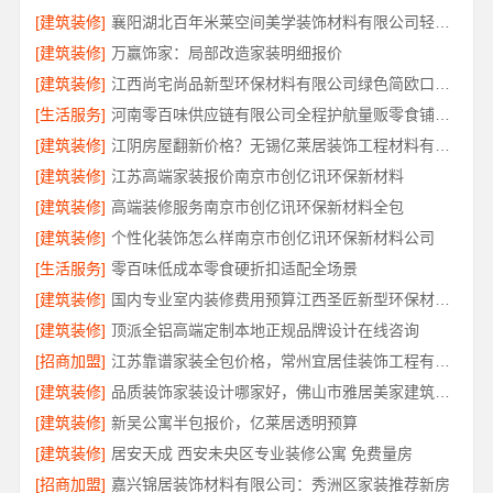
[建筑装修]
襄阳湖北百年米莱空间美学装饰材料有限公司轻奢风设计装修
[建筑装修]
万赢饰家：局部改造家装明细报价
[建筑装修]
江西尚宅尚品新型环保材料有限公司绿色简欧口碑好
[生活服务]
河南零百味供应链有限公司全程护航量贩零食铺无忧经营
[建筑装修]
江阴房屋翻新价格？无锡亿莱居装饰工程材料有限公司
[建筑装修]
江苏高端家装报价南京市创亿讯环保新材料
[建筑装修]
高端装修服务南京市创亿讯环保新材料全包
[建筑装修]
个性化装饰怎么样南京市创亿讯环保新材料公司
[生活服务]
零百味低成本零食硬折扣适配全场景
[建筑装修]
国内专业室内装修费用预算江西圣匠新型环保材料有限公司
[建筑装修]
顶派全铝高端定制本地正规品牌设计在线咨询
[招商加盟]
江苏靠谱家装全包价格，常州宜居佳装饰工程有限公司为您解析
[建筑装修]
品质装饰家装设计哪家好，佛山市雅居美家建筑装饰工程有限公司靠谱
[建筑装修]
新吴公寓半包报价，亿莱居透明预算
[建筑装修]
居安天成 西安未央区专业装修公寓 免费量房
[招商加盟]
嘉兴锦居装饰材料有限公司：秀洲区家装推荐新房