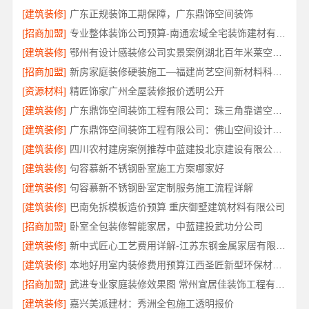
[建筑装修]
广东正规装饰工期保障，广东鼎饰空间装饰
[招商加盟]
专业整体装饰公司预算-南通宏域全宅装饰建材有限公司
[建筑装修]
鄂州有设计感装修公司实景案例湖北百年米莱空间美学装饰材料有限公司
[招商加盟]
新房家庭装修硬装施工—福建尚艺空间新材料科技有限公司
[资源材料]
精匠饰家广州全屋装修报价透明公开
[建筑装修]
广东鼎饰空间装饰工程有限公司：珠三角靠谱空间设计优惠活动
[建筑装修]
广东鼎饰空间装饰工程有限公司：佛山空间设计优惠活动售后无忧
[建筑装修]
四川农村建房案例推荐中蓝建投北京建设有限公司四川
[建筑装修]
句容慕新不锈钢卧室施工方案哪家好
[建筑装修]
句容慕新不锈钢卧室定制服务施工流程详解
[建筑装修]
巴南免拆模板造价预算 重庆御墅建筑材料有限公司
[招商加盟]
卧室全包装修智能家居，中蓝建投武功分公司
[建筑装修]
新中式匠心工艺费用详解-江苏东钢金属家居有限公司
[建筑装修]
本地好用室内装修费用预算江西圣匠新型环保材料有限公司
[招商加盟]
武进专业家庭装修效果图 常州宜居佳装饰工程有限公司
[建筑装修]
嘉兴美派建材：秀洲全包施工透明报价