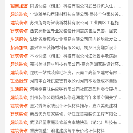
[招商加盟]
同城快装（湖北）科技有限公司武昌拎包入住，智能家装改造省心
[建筑装修]
宁波雅美和居建材科技有限公司-整装全包家装设计厨卫改造
[建筑装修]
苏州兔哥哥智装新材料有限公司-工业园区工程施工二手房全包服务
[建筑装修]
西安高新区专业家装设计刚需房售后完善，居安天成（西安）建筑工程有限责任公司
[生活服务]
湖北省腾冠畅实业贸易有限公司国内轮胎批发公司流程详解
[招商加盟]
嘉兴锦居装饰材料有限公司，桐乡旧房翻新设计
[建筑装修]
本地快装（湖北）科技有限公司江汉省事老房翻新服务
[建筑装修]
嘉兴美派建材科技有限公司-嘉兴秀洲家装设计环保材料推荐
[建筑装修]
昆明一站式装修毛坯房，云南至高新型建材有限公司
[生活服务]
河南零百味供应链有限公司河南本地低成本量贩零食全域盈利
[生活服务]
河南零百味供应链有限公司社区高盈利零食硬折扣全域盈利
[建筑装修]
荆州装修公司婚房装修选湖北百年米莱空间美学装饰材料有限公司
[建筑装修]
嘉兴秀洲家装设计环保材料推荐，嘉兴美派建材科技靠谱
[建筑装修]
新昌优秀居家装修，浙江宜美嘉装饰工程有限公司匠心品质
[建筑装修]
武汉轻量家庭装修新房本地快装（湖北）科技有限公司
[建筑装修]
重庆御墅：渝北建房每平米价格环保材料