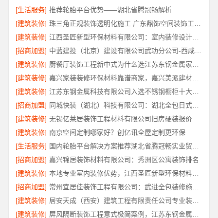
[生活服务]
推荐轮胎平台优势——湖北省腾冠畅解析
[建筑装修]
珠三角正规装饰透明化施工 广东鼎饰空间装饰工程有限公司
[建筑装修]
江西圣匠新型环保材料有限公司：室内装修设计与施工专家
[招商加盟]
中蓝建投（北京）建设有限公司武功分公司-西咸新区全包报价
[建筑装修]
厨餐厅装饰工程新中式为什么选江苏东钢金属家居有限公司
[建筑装修]
嘉兴家装装修环保材料靠谱商家，嘉兴美派建材品质保障
[建筑装修]
江苏东钢金属科技有限公司入选不锈钢橱柜十大品牌
[招商加盟]
同城快装（湖北）科技有限公司：湖北全包日式原木风快速装修
[建筑装修]
无锡亿莱居装饰工程材料有限公司旧房硬装报价
[建筑装修]
南京空间定制哪家好？创亿讯全屋定制更环保
[生活服务]
国内轮胎平台解决方案推荐湖北省腾冠畅实业贸易有限公司
[招商加盟]
嘉兴锦居装饰材料有限公司：秀洲区公寓装饰排名
[建筑装修]
本地专业室内装修优势，江西圣匠新型环保材料有限公司详解
[招商加盟]
常州宜居佳装饰工程有限公司：武进全包装修施工专业可靠
[建筑装修]
居安天成（西安）建筑工程有限责任公司专业装修西安平层免费量房
[建筑装修]
屏风隔断装饰工程意式极简案例，江苏东钢金属家居有限公司实景赏析