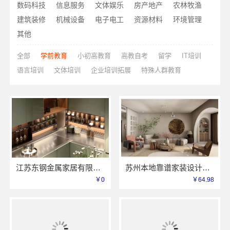
数码科技
信息服务
文体娱乐
房产地产
农林牧渔
建筑装修
机械设备
电子电工
资源材料
环境管理
其他
全部
学前教育
小初高教育
高教自考
留学
IT培训
语言培训
文体培训
企业培训拓展
特殊人群教育
江苏东钢金属家居有限公司厨餐厅新中式定制多少钱
苏州本地靠谱家装设计公司拎包入住选百年豪庭新材料有限公司
￥0
￥64.98