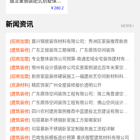
盘龙重钢装配式别墅保温隔热，云南晟构建筑建材有限公司品质之选
￥280.2
新闻资讯
MORE+
[招商加盟]
嘉兴锦居装饰材料有限公司：秀洲区家装推荐新房
[建筑装修]
广东正规装饰工期保障，广东鼎饰空间装饰
[招商加盟]
专业整体装饰公司预算-南通宏域全宅装饰建材有限公司
[建筑装修]
鄂州有设计感装修公司实景案例湖北百年米莱空间美学装饰材料有限公司
[招商加盟]
新房家庭装修硬装施工—福建尚艺空间新材料科技有限公司
[资源材料]
精匠饰家广州全屋装修报价透明公开
[建筑装修]
广东鼎饰空间装饰工程有限公司：珠三角靠谱空间设计优惠活动
[建筑装修]
广东鼎饰空间装饰工程有限公司：佛山空间设计优惠活动售后无忧
[建筑装修]
四川农村建房案例推荐中蓝建投北京建设有限公司四川
[建筑装修]
句容慕新不锈钢卧室施工方案哪家好
[建筑装修]
句容慕新不锈钢卧室定制服务施工流程详解
[建筑装修]
巴南免拆模板造价预算 重庆御墅建筑材料有限公司