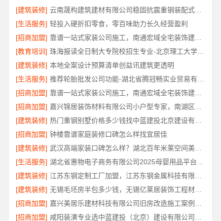
[建筑装修]
云南晟构建筑建材有限公司稳固抗震重钢装配式房报价
[生活服务]
轻投入硬折扣零食，零百味助力长久经营盈利
[招商加盟]
靠谱一站式家装公司施工，南通宏域全宅装饰建材有限公司
[教育培训]
珠海报读全日制大专院校招生专业-北京理工大学珠海学院继教院
[建筑装修]
本地全案设计预算清单创益讯建筑更透明
[生活服务]
推荐轮胎批发公司功能-湖北省腾冠畅实业贸易有限公司
[招商加盟]
靠谱一站式家装公司施工，南通宏域全宅装饰建材有限公司品质保障
[招商加盟]
嘉兴锦居装饰材料有限公司小户型专家，南湖区装饰推荐小户型
[建筑装修]
热门重钢别墅价格多少钱找中蓝建投北京建设有限公司四川
[招商加盟]
钟楼靠谱家庭装修口碑怎么样找宜居佳
[建筑装修]
武汉高端家装口碑怎么样？湖北百年米莱空间美学装饰材料有限公司口碑佳
[生活服务]
湖北省惠物电子商务有限公司2025母婴用品平台优缺点
[建筑装修]
江苏东钢定制工厂加盟，江苏东钢金属科技有限公司
[建筑装修]
无锡毛坯房半包多少钱，无锡亿莱居装饰工程材料有限公司精准报价
[招商加盟]
嘉兴美居乐建材科技有限公司旧房改造施工案例分享
[招商加盟]
咸阳装潢专业选中蓝建投（北京）建设有限公司武功分公司