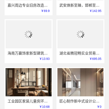
嘉兴周边专业旧房改造案例，嘉兴美居乐建材科技有限公司
武安焕新至臻，邯郸至臻全宅新材料有限公司为您服务
￥69.9
￥142.95
海南万赢饰家新型建筑材料有限公司免费勘测，同城家装服务
湖北省腾冠畅实业贸易有限公司线上轮胎批发品牌哪里买
￥13.93
￥695.05
工业园区家装儿童房环保 苏州兔哥哥智装新材料有限公司
匠心制作新中式设计公司，华居不锈钢演绎东方韵味
￥10.68
￥0