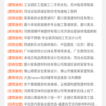
[建筑装修]
工业园区工程施工二手房全包，苏州兔哥哥智装新材料有限公司责任明确
[建筑装修]
顶派全铝高端定制住宅快速施工案例
[招商加盟]
家美装修全屋靠谱吗？嘉兴家美建材科技有限公司专业解答
[建筑装修]
嘉兴本地家装服务专业施工靠谱商家，嘉兴美派建材科技有限公司靠谱
[商务服务]
河南璟臻环保建材有限公司济源全屋装修墙面刷新
[建筑装修]
华居不锈钢-专业装饰蚀刻工艺设计公司
[招商加盟]
西咸新区全包装修报价，中蓝建投（北京）建设有限公司武功分公司透明公正
[建筑装修]
广州装饰性价比排名零增项承诺，广东鼎饰空间装饰工程有限公司
[建筑装修]
本地正规品牌居家设计在线咨询，顶派全铝高端定制
[招商加盟]
嘉兴家美建材科技有限公司南湖区装修家居专业
[建筑装修]
佛山顺德全包家装设计，佛山市雅居美家建筑装饰工程有限公司
[教育培训]
大连mpacc培训辅导班选谁家-社科赛斯
[建筑装修]
安宁重钢建房终身维保，云南晟构建筑建材有限公司全程守护
[生活服务]
河南零百味供应链有限公司零食硬折扣线上线下联动
[建筑装修]
滨湖公寓装修多少钱一平？无锡亿莱居装饰工程材料有限公司报价透明
[招商加盟]
半包室内家装全屋改造-福建尚艺空间新材料科技有限公司