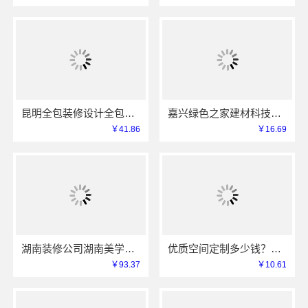
昆明全包装修设计全包价格，云南至高新型建材有限公司
嘉兴绿色之家建材科技有限公司-本地专业家装公司高端
￥41.86
￥16.69
湖南装修公司湖南美学筑家建材有限公司老房翻新靠谱吗
优质空间定制多少钱？南京市创亿讯透明报价更实惠
￥93.37
￥10.61