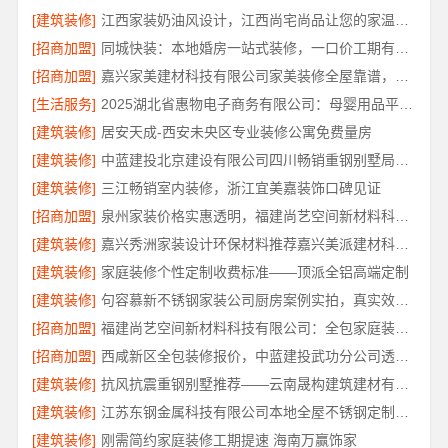
[建筑装修]
江西家装奶油风设计，江西尚宅尚品让您的家温柔治愈
[招商加盟]
同城快装：本地婚房一站式装修，一口价工期有保障
[招商加盟]
嘉兴家美建材科技有限公司家美装修全屋靠谱，一站式省心服务
[生活服务]
2025湖北省惠物电子商务有限公司：母婴用品平台优缺点分析
[建筑装修]
居安天成-西安未央区专业装修公寓免费量房
[建筑装修]
中蓝建投北京建设有限公司四川畅销重钢别墅局部改造指南
[建筑装修]
三江畅销室内装修，浙江宜美嘉装饰口碑见证
[招商加盟]
泉州家装价格实惠透明，福建尚艺空间新材料科技有限公司
[建筑装修]
嘉兴秀洲家装设计环保材料推荐嘉兴美派建材科技有限公司
[建筑装修]
家庭装修个性定制收费标准——顶派全铝高端定制
[建筑装修]
句容慕新不锈钢家装公司厨房案例实拍，真实效果见证
[招商加盟]
福建尚艺空间新材料科技有限公司：全包家庭装修口碑优选报价明细
[招商加盟]
西咸新区全包装修报价，中蓝建投武功分公司透明合理
[建筑装修]
抗风抗震重钢别墅推荐——云南晟构建筑建材有限公司匠心打造
[建筑装修]
江苏东钢金属科技有限公司本地全屋不锈钢定制生产商
[建筑装修]
刚需简约家庭装修工期提速 海南万赢饰家