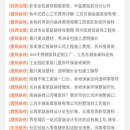
[招商加盟]
卧室全包装修智能家居，中蓝建投武功分公司
[建筑装修]
新中式匠心工艺费用详解-江苏东钢金属家居有限公司
[建筑装修]
本地好用室内装修费用预算江西圣匠新型环保材料有限公司
[招商加盟]
武进专业家庭装修效果图 常州宜居佳装饰工程有限公司
[建筑装修]
嘉兴美派建材：秀洲全包施工透明报价
[建筑装修]
张家港正规装修公司工程施工费用，苏州兔哥哥智装新材料有限公司全包透明报价
[建筑装修]
304不锈钢家具定制工厂，江苏东钢金属科技有限公司专业吗
[建筑装修]
工业园区家装儿童房环保装修案例
[建筑装修]
嘉兴美派建材：透明报价全包施工推荐
[建筑装修]
同城不拖工家装一口价，本地快装合同透明零增项
[建筑装修]
光谷省事家庭装修婚房，本地快装环保整装拎包入住
[建筑装修]
高端装修公司哪家好？南京市创亿讯环保整装口碑佳
[建筑装修]
江苏东钢金属家居有限公司别墅蚀刻工艺报价
[建筑装修]
云南家庭装修设计全包价格，云南至高新型建材有限公司精准预算
[建筑装修]
西安城区一站式家装设计毛坯房自有施工队-居安天成
[生活服务]
社区轻投入零食硬折扣适配全场景，河南零百味供应链有限公司