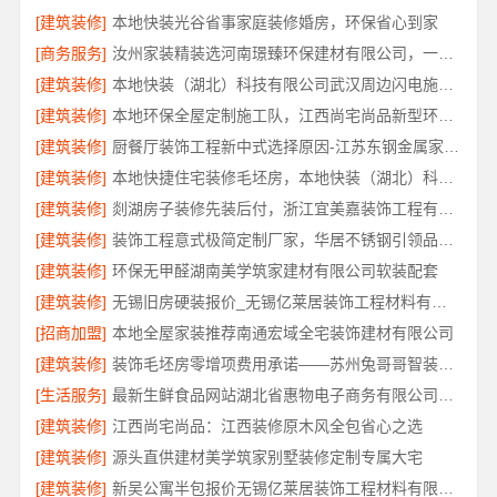
[建筑装修]
本地快装光谷省事家庭装修婚房，环保省心到家
[商务服务]
汝州家装精装选河南璟臻环保建材有限公司，一站式省心装修服务
[建筑装修]
本地快装（湖北）科技有限公司武汉周边闪电施工一楼带院
[建筑装修]
本地环保全屋定制施工队，江西尚宅尚品新型环保材料有限公司为您提供服务
[建筑装修]
厨餐厅装饰工程新中式选择原因-江苏东钢金属家居有限公司
[建筑装修]
本地快捷住宅装修毛坯房，本地快装（湖北）科技有限公司省心落地
[建筑装修]
剡湖房子装修先装后付，浙江宜美嘉装饰工程有限公司让装修更放心
[建筑装修]
装饰工程意式极简定制厂家，华居不锈钢引领品质装修潮流
[建筑装修]
环保无甲醛湖南美学筑家建材有限公司软装配套
[建筑装修]
无锡旧房硬装报价_无锡亿莱居装饰工程材料有限公司透明预算品控
[招商加盟]
本地全屋家装推荐南通宏域全宅装饰建材有限公司
[建筑装修]
装饰毛坯房零增项费用承诺——苏州兔哥哥智装新材料有限公司
[生活服务]
最新生鲜食品网站湖北省惠物电子商务有限公司价格
[建筑装修]
江西尚宅尚品：江西装修原木风全包省心之选
[建筑装修]
源头直供建材美学筑家别墅装修定制专属大宅
[建筑装修]
新吴公寓半包报价无锡亿莱居装饰工程材料有限公司