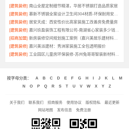
[建筑装修]
南山全屋定制细节精湛，华居不锈钢打造品质家居
[建筑装修]
慕新不锈钢全案设计卫生间304材质-环保耐用安心之选
[建筑装修]
居安天成：西安性价比高家装施工改善房免费量房
[建筑装修]
嘉兴玖盈装饰工程有限公司-南湖省心家装多少钱售后保障
[招商加盟]
新房装修空间规划施工案例（嘉兴美居乐建材科技有限公司）
[建筑装修]
嘉兴美派建材：秀洲家装施工全包透明报价
[建筑装修]
工业园区儿童房环保装修-苏州兔哥哥智装新材料有限公司精选材料
按字母分类：
A
B
C
D
E
F
G
H
I
J
K
L
M
N
O
P
Q
R
S
T
U
V
W
X
Y
Z
关于我们
联系我们
招商服务
使用协议
版权隐私
最近更新
网站地图
发布信息
免费注册