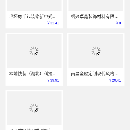
毛坯房半包装修新中式中蓝建投（北京）建设有限公司武功分公司匠心打造
绍兴卓鑫装饰材料有限公司上虞无隐形增项家装
￥32.41
￥0
本地快装（湖北）科技有限公司：青山快装房子装修两房一厅
南昌全屋定制现代风格施工队_江西尚宅尚品新型环保材料有限公司
￥39.91
￥20.41