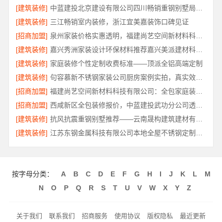
[建筑装修]
中蓝建投北京建设有限公司四川畅销重钢别墅局部改造指南
[建筑装修]
三江畅销室内装修，浙江宜美嘉装饰口碑见证
[招商加盟]
泉州家装价格实惠透明，福建尚艺空间新材料科技有限公司
[建筑装修]
嘉兴秀洲家装设计环保材料推荐嘉兴美派建材科技有限公司
[建筑装修]
家庭装修个性定制收费标准——顶派全铝高端定制
[建筑装修]
句容慕新不锈钢家装公司厨房案例实拍，真实效果见证
[招商加盟]
福建尚艺空间新材料科技有限公司：全包家庭装修口碑优选报价明细
[招商加盟]
西咸新区全包装修报价，中蓝建投武功分公司透明合理
[建筑装修]
抗风抗震重钢别墅推荐——云南晟构建筑建材有限公司匠心打造
[建筑装修]
江苏东钢金属科技有限公司本地全屋不锈钢定制生产商
按字母分类：
A
B
C
D
E
F
G
H
I
J
K
L
M
N
O
P
Q
R
S
T
U
V
W
X
Y
Z
关于我们
联系我们
招商服务
使用协议
版权隐私
最近更新