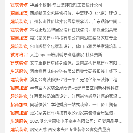
[建筑装修]
华居不锈钢-专业装饰蚀刻工艺设计公司
[招商加盟]
西咸新区全包装修报价，中蓝建投（北京）建设有限公司武功分公司透明公正
[建筑装修]
广州装饰性价比排名零增项承诺，广东鼎饰空间装饰工程有限公司
[建筑装修]
本地正规品牌居家设计在线咨询，顶派全铝高端定制
[招商加盟]
嘉兴家美建材科技有限公司南湖区装修家居专业
[建筑装修]
佛山顺德全包家装设计，佛山市雅居美家建筑装饰工程有限公司
[教育培训]
大连mpacc培训辅导班选谁家-社科赛斯
[建筑装修]
安宁重钢建房终身维保，云南晟构建筑建材有限公司全程守护
[生活服务]
河南零百味供应链有限公司零食硬折扣线上线下联动
[建筑装修]
滨湖公寓装修多少钱一平？无锡亿莱居装饰工程材料有限公司报价透明
[招商加盟]
半包室内家装全屋改造-福建尚艺空间新材料科技有限公司
[建筑装修]
江西家装奶油风设计，江西尚宅尚品让您的家温柔治愈
[招商加盟]
同城快装：本地婚房一站式装修，一口价工期有保障
[招商加盟]
嘉兴家美建材科技有限公司家美装修全屋靠谱，一站式省心服务
[生活服务]
2025湖北省惠物电子商务有限公司：母婴用品平台优缺点分析
[建筑装修]
居安天成-西安未央区专业装修公寓免费量房