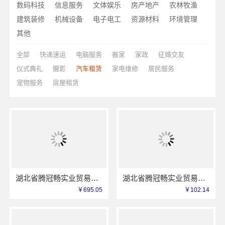
数码科技
信息服务
文体娱乐
房产地产
农林牧渔
建筑装修
机械设备
电子电工
资源材料
环境管理
其他
全部
快递速运
电脑服务
搬家
家政
征婚交友
仪式典礼
摄影
汽车租赁
家电维修
居民服务
宠物服务
房屋租赁
湖北省腾冠畅实业贸易有限公司线上轮胎批发品牌哪里买
湖北省腾冠畅实业贸易有限公司专业轮胎批发方案
￥695.05
￥102.14