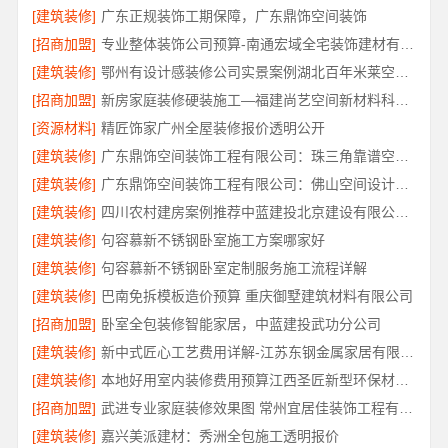
[建筑装修]
广东正规装饰工期保障，广东鼎饰空间装饰
[招商加盟]
专业整体装饰公司预算-南通宏域全宅装饰建材有限公司
[建筑装修]
鄂州有设计感装修公司实景案例湖北百年米莱空间美学装饰材料有限公司
[招商加盟]
新房家庭装修硬装施工—福建尚艺空间新材料科技有限公司
[资源材料]
精匠饰家广州全屋装修报价透明公开
[建筑装修]
广东鼎饰空间装饰工程有限公司：珠三角靠谱空间设计优惠活动
[建筑装修]
广东鼎饰空间装饰工程有限公司：佛山空间设计优惠活动售后无忧
[建筑装修]
四川农村建房案例推荐中蓝建投北京建设有限公司四川
[建筑装修]
句容慕新不锈钢卧室施工方案哪家好
[建筑装修]
句容慕新不锈钢卧室定制服务施工流程详解
[建筑装修]
巴南免拆模板造价预算 重庆御墅建筑材料有限公司
[招商加盟]
卧室全包装修智能家居，中蓝建投武功分公司
[建筑装修]
新中式匠心工艺费用详解-江苏东钢金属家居有限公司
[建筑装修]
本地好用室内装修费用预算江西圣匠新型环保材料有限公司
[招商加盟]
武进专业家庭装修效果图 常州宜居佳装饰工程有限公司
[建筑装修]
嘉兴美派建材：秀洲全包施工透明报价