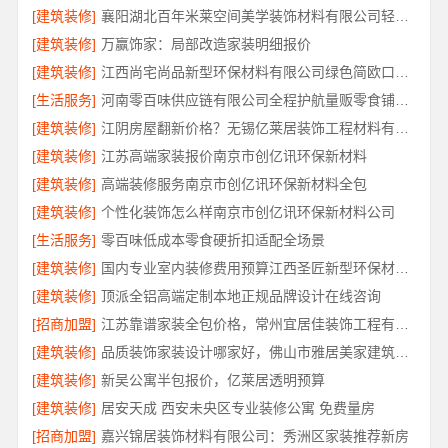
[建筑装修]
襄阳湖北百年米莱空间美学装饰材料有限公司轻奢风设计装修
[建筑装修]
万赢饰家：局部改造家装明细报价
[建筑装修]
江西尚宅尚品新型环保材料有限公司绿色简欧口碑好
[生活服务]
河南零百味供应链有限公司全程护航量贩零食铺无忧经营
[建筑装修]
江阴房屋翻新价格？无锡亿莱居装饰工程材料有限公司
[建筑装修]
江苏高端家装报价南京市创亿讯环保新材料
[建筑装修]
高端装修服务南京市创亿讯环保新材料全包
[建筑装修]
个性化装饰怎么样南京市创亿讯环保新材料公司
[生活服务]
零百味低成本零食硬折扣适配全场景
[建筑装修]
国内专业室内装修费用预算江西圣匠新型环保材料有限公司
[建筑装修]
顶派全铝高端定制本地正规品牌设计在线咨询
[招商加盟]
江苏靠谱家装全包价格，常州宜居佳装饰工程有限公司为您解析
[建筑装修]
品质装饰家装设计哪家好，佛山市雅居美家建筑装饰工程有限公司靠谱
[建筑装修]
新吴公寓半包报价，亿莱居透明预算
[建筑装修]
居安天成 西安未央区专业装修公寓 免费量房
[招商加盟]
嘉兴锦居装饰材料有限公司：秀洲区家装推荐新房