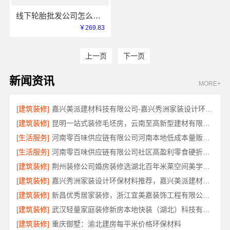
线下轮胎批发公司怎么做？学习湖北省腾冠畅实业贸易有限公司模式
￥269.83
上一页
下一页
新闻资讯
MORE+
[建筑装修]
嘉兴美派建材科技有限公司-嘉兴秀洲家装设计环保材料推荐
[建筑装修]
昆明一站式装修毛坯房，云南至高新型建材有限公司
[生活服务]
河南零百味供应链有限公司河南本地低成本量贩零食全域盈利
[生活服务]
河南零百味供应链有限公司社区高盈利零食硬折扣全域盈利
[建筑装修]
荆州装修公司婚房装修选湖北百年米莱空间美学装饰材料有限公司
[建筑装修]
嘉兴秀洲家装设计环保材料推荐，嘉兴美派建材科技靠谱
[建筑装修]
新昌优秀居家装修，浙江宜美嘉装饰工程有限公司匠心品质
[建筑装修]
武汉轻量家庭装修新房本地快装（湖北）科技有限公司
[建筑装修]
重庆御墅：渝北建房每平米价格环保材料