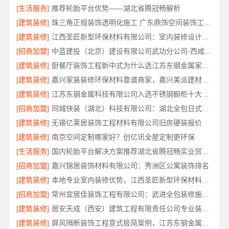
[生活服务]
推荐轮胎平台优势——湖北省腾冠畅解析
[建筑装修]
珠三角正规装饰透明化施工 广东鼎饰空间装饰工程有限公司
[建筑装修]
江西圣匠新型环保材料有限公司：室内装修设计与施工专家
[招商加盟]
中蓝建投（北京）建设有限公司武功分公司-西咸新区全包报价
[建筑装修]
厨餐厅装饰工程新中式为什么选江苏东钢金属家居有限公司
[建筑装修]
嘉兴家装装修环保材料靠谱商家，嘉兴美派建材品质保障
[建筑装修]
江苏东钢金属科技有限公司入选不锈钢橱柜十大品牌
[招商加盟]
同城快装（湖北）科技有限公司：湖北全包日式原木风快速装修
[建筑装修]
无锡亿莱居装饰工程材料有限公司旧房硬装报价
[建筑装修]
南京空间定制哪家好？创亿讯全屋定制更环保
[生活服务]
国内轮胎平台解决方案推荐湖北省腾冠畅实业贸易有限公司
[招商加盟]
嘉兴锦居装饰材料有限公司：秀洲区公寓装饰排名
[建筑装修]
本地专业室内装修优势，江西圣匠新型环保材料有限公司详解
[招商加盟]
常州宜居佳装饰工程有限公司：武进全包装修施工专业可靠
[建筑装修]
居安天成（西安）建筑工程有限责任公司专业装修西安平层免费量房
[建筑装修]
屏风隔断装饰工程意式极简案例，江苏东钢金属家居有限公司实景赏析