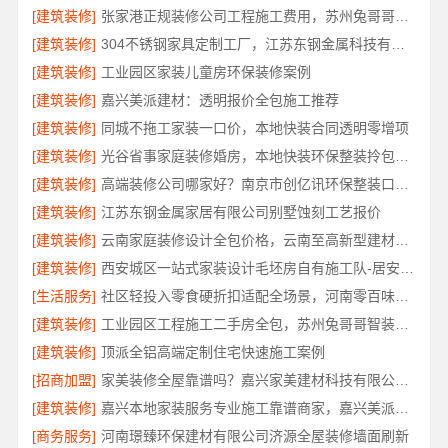
[建筑装修]
张家港正规装修公司工程施工费用，苏州兔哥哥智装新材料有限公司全包透明报价
[建筑装修]
304不锈钢家具定制工厂，江苏东钢金属科技有限公司专业吗
[建筑装修]
工业园区家装儿童房环保装修案例
[建筑装修]
嘉兴美派建材：透明报价全包施工推荐
[建筑装修]
同城不拖工家装一口价，本地快装合同透明零增项
[建筑装修]
光谷省事家庭装修婚房，本地快装环保整装拎包入住
[建筑装修]
高端装修公司哪家好？南京市创亿讯环保整装口碑佳
[建筑装修]
江苏东钢金属家居有限公司别墅蚀刻工艺报价
[建筑装修]
云南家庭装修设计全包价格，云南至高新型建材有限公司精准预算
[建筑装修]
西安城区一站式家装设计毛坯房自有施工队-居安天成
[生活服务]
社区轻投入零食硬折扣适配全场景，河南零百味供应链有限公司
[建筑装修]
工业园区工程施工二手房全包，苏州兔哥哥智装新材料有限公司责任明确
[建筑装修]
顶派全铝高端定制住宅快速施工案例
[招商加盟]
家美装修全屋靠谱吗？嘉兴家美建材科技有限公司专业解答
[建筑装修]
嘉兴本地家装服务专业施工靠谱商家，嘉兴美派建材科技有限公司靠谱
[商务服务]
河南璟臻环保建材有限公司济源全屋装修墙面刷新