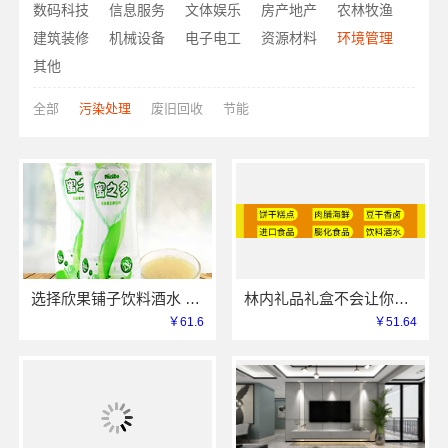
数码科技
信息服务
文体娱乐
房产地产
农林牧渔
建筑装修
机械设备
电子电工
资源材料
环境管理
其他
全部
污染处理
废旧回收
节能
选择欣果铺子饮料酒水 加盟成本低市场大
林内礼品礼盒不会让你失望
￥61.6
￥51.64