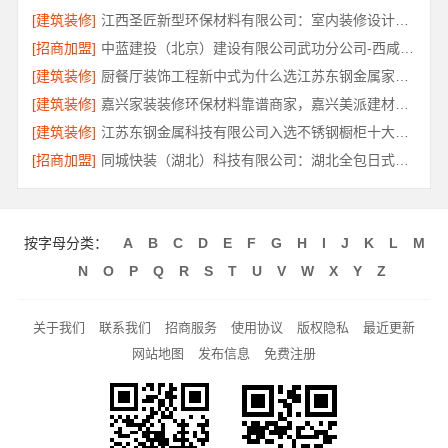
[建筑装修]
江西圣匠新型环保材料有限公司：室内装修设计与施工专家
[招商加盟]
中蓝建投（北京）建设有限公司武功分公司-西咸新区全包报价
[建筑装修]
厨餐厅装饰工程新中式为什么选江苏东钢金属家居有限公司
[建筑装修]
嘉兴家装装修环保材料靠谱商家，嘉兴美派建材品质保障
[建筑装修]
江苏东钢金属科技有限公司入选不锈钢橱柜十大品牌
[招商加盟]
同城快装（湖北）科技有限公司：湖北全包日式原木风快速装修
按字母分类：
A
B
C
D
E
F
G
H
I
J
K
L
M
N
O
P
Q
R
S
T
U
V
W
X
Y
Z
关于我们
联系我们
招商服务
使用协议
版权隐私
最近更新
网站地图
发布信息
免费注册