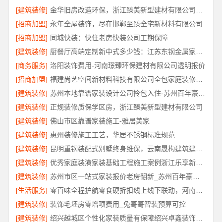
[建筑装修]
金华旧房改造环保，浙江臻美新型建材有限公司守护健康
[招商加盟]
永年全屋装饰，尽在邯郸至臻全宅新材料有限公司
[招商加盟]
同城快装：快住老房快装公司工期保障
[建筑装修]
厨餐厅高端定制新中式多少钱：江苏东钢金属家居不锈钢
[商务服务]
洛阳装饰费用-河南璟臻环保建材有限公司透明报价
[招商加盟]
福建尚艺空间新材料科技有限公司全包家庭装修口碑优选报价明细
[建筑装修]
苏州本地靠谱家装设计公司拎包入住-苏州百年豪庭新材料有限公司
[建筑装修]
正规装修质保学区房，浙江臻美新型建材有限公司
[建筑装修]
佛山市区靠谱家装施工-雅居美家
[建筑装修]
惠州装修施工工艺，华居不锈钢标准规范
[建筑装修]
昆明重钢装配式别墅终身维保，云南晟构建筑建材有限公司
[建筑装修]
优秀家庭装潢家装基础工程施工案例浙江乐享新材料有限公司
[建筑装修]
苏州市区一站式家装报价老房翻新_苏州百年豪庭新材料有限公司
[生活服务]
零百味全程护航零食硬折扣线上线下联动，河南零百味供应链有限公司助力全域盈利
[建筑装修]
装饰毛坯房零增项费用_兔哥哥智装预算可控
[建筑装修]
绍兴越城区个性化家装质量有保障绍兴卓鑫装饰材料有限公司