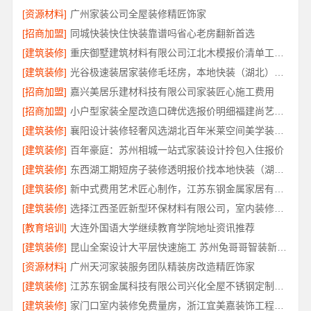
[资源材料]
广州家装公司全屋装修精匠饰家
[招商加盟]
同城快装快住快装靠谱吗省心老房翻新首选
[建筑装修]
重庆御墅建筑材料有限公司江北木模报价清单工期短
[建筑装修]
光谷极速装居家装修毛坯房，本地快装（湖北）科技有限公司装配化快装
[招商加盟]
嘉兴美居乐建材科技有限公司家装匠心施工费用
[招商加盟]
小户型家装全屋改造口碑优选报价明细福建尚艺空间
[建筑装修]
襄阳设计装修轻奢风选湖北百年米莱空间美学装饰材料有限公司
[建筑装修]
百年豪庭：苏州相城一站式家装设计拎包入住报价
[建筑装修]
东西湖工期短房子装修透明报价找本地快装（湖北）科技有限公司
[建筑装修]
新中式费用艺术匠心制作，江苏东钢金属家居有限公司详解
[建筑装修]
选择江西圣匠新型环保材料有限公司，室内装修设计施工厂家
[教育培训]
大连外国语大学继续教育学院地址资讯推荐
[建筑装修]
昆山全案设计大平层快速施工 苏州兔哥哥智装新材料
[资源材料]
广州天河家装服务团队精装房改造精匠饰家
[建筑装修]
江苏东钢金属科技有限公司兴化全屋不锈钢定制基地
[建筑装修]
家门口室内装修免费量房，浙江宜美嘉装饰工程有限公司上门服务