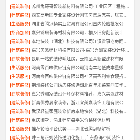
[建筑装修]
苏州兔哥哥智装新材料有限公司-工业园区工程施工二手房全包服务
[建筑装修]
西安高新区专业家装设计刚需房售后完善，居安天成（西安）建筑工程有限责任公司
[生活服务]
湖北省腾冠畅实业贸易有限公司国内轮胎批发公司流程详解
[招商加盟]
嘉兴锦居装饰材料有限公司，桐乡旧房翻新设计
[建筑装修]
本地快装（湖北）科技有限公司江汉省事老房翻新服务
[建筑装修]
嘉兴美派建材科技有限公司-嘉兴秀洲家装设计环保材料推荐
[建筑装修]
昆明一站式装修毛坯房，云南至高新型建材有限公司
[生活服务]
河南零百味供应链有限公司河南本地低成本量贩零食全域盈利
[生活服务]
河南零百味供应链有限公司社区高盈利零食硬折扣全域盈利
[建筑装修]
荆州装修公司婚房装修选湖北百年米莱空间美学装饰材料有限公司
[建筑装修]
嘉兴秀洲家装设计环保材料推荐，嘉兴美派建材科技靠谱
[建筑装修]
新昌优秀居家装修，浙江宜美嘉装饰工程有限公司匠心品质
[建筑装修]
武汉轻量家庭装修新房本地快装（湖北）科技有限公司
[建筑装修]
重庆御墅：渝北建房每平米价格环保材料
[生活服务]
推荐轮胎平台优势——湖北省腾冠畅解析
[建筑装修]
珠三角正规装饰透明化施工 广东鼎饰空间装饰工程有限公司