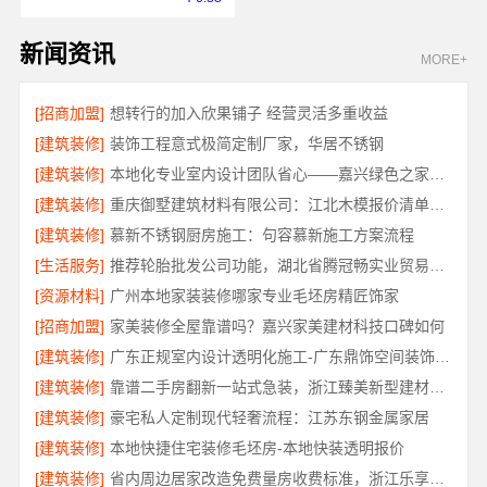
新闻资讯
MORE+
[招商加盟]
想转行的加入欣果铺子 经营灵活多重收益
[建筑装修]
装饰工程意式极简定制厂家，华居不锈钢
[建筑装修]
本地化专业室内设计团队省心——嘉兴绿色之家建材科技有限公司
[建筑装修]
重庆御墅建筑材料有限公司：江北木模报价清单工期短
[建筑装修]
慕新不锈钢厨房施工：句容慕新施工方案流程
[生活服务]
推荐轮胎批发公司功能，湖北省腾冠畅实业贸易有限公司全
[资源材料]
广州本地家装装修哪家专业毛坯房精匠饰家
[招商加盟]
家美装修全屋靠谱吗？嘉兴家美建材科技口碑如何
[建筑装修]
广东正规室内设计透明化施工-广东鼎饰空间装饰工程有限公司
[建筑装修]
靠谱二手房翻新一站式急装，浙江臻美新型建材有限公司快交付
[建筑装修]
豪宅私人定制现代轻奢流程：江苏东钢金属家居
[建筑装修]
本地快捷住宅装修毛坯房-本地快装透明报价
[建筑装修]
省内周边居家改造免费量房收费标准，浙江乐享新材料有限公司