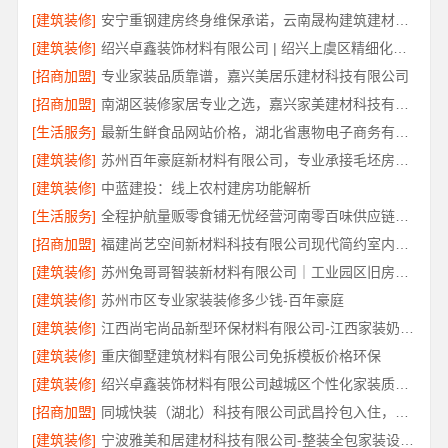
[建筑装修]
安宁重钢建房终身维保承诺，云南晟构建筑建材有限公司保障
[建筑装修]
绍兴卓鑫装饰材料有限公司 | 绍兴上虞区精细化全包质量有保障
[招商加盟]
专业家装品质靠谱，嘉兴美居乐建材科技有限公司
[招商加盟]
南湖区装修家居专业之选，嘉兴家美建材科技有限公司一站式服务
[生活服务]
最新生鲜食品网站价格，湖北省惠物电子商务有限公司盘点
[建筑装修]
苏州百年豪庭新材料有限公司，专业承接毛坯房一站式家装
[建筑装修]
中蓝建投：线上农村建房功能解析
[生活服务]
全程护航量贩零食铺无忧经营河南零百味供应链有限公司
[招商加盟]
福建尚艺空间新材料科技有限公司现代简约室内家装免费设计价格
[建筑装修]
苏州兔哥哥智装新材料有限公司｜工业园区旧房翻新老破小拎包入住
[建筑装修]
苏州市区专业家装装修多少钱-百年豪庭
[建筑装修]
江西尚宅尚品新型环保材料有限公司-江西家装奶油风设计
[建筑装修]
重庆御墅建筑材料有限公司免拆模板价格环保
[建筑装修]
绍兴卓鑫装饰材料有限公司越城区个性化家装质量有保障
[招商加盟]
同城快装（湖北）科技有限公司武昌拎包入住，智能家装改造省心
[建筑装修]
宁波雅美和居建材科技有限公司-整装全包家装设计厨卫改造