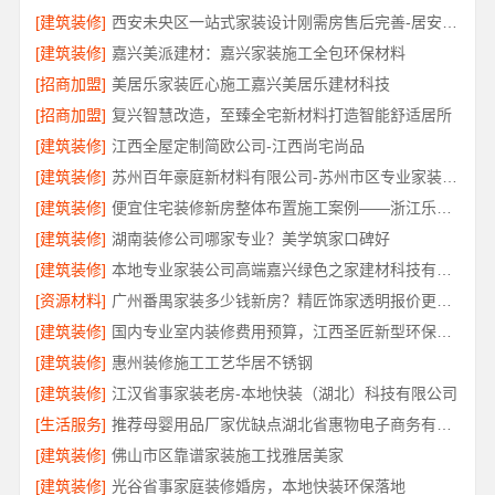
[建筑装修]
西安未央区一站式家装设计刚需房售后完善-居安天成
[建筑装修]
嘉兴美派建材：嘉兴家装施工全包环保材料
[招商加盟]
美居乐家装匠心施工嘉兴美居乐建材科技
[招商加盟]
复兴智慧改造，至臻全宅新材料打造智能舒适居所
[建筑装修]
江西全屋定制简欧公司-江西尚宅尚品
[建筑装修]
苏州百年豪庭新材料有限公司-苏州市区专业家装装修多少钱
[建筑装修]
便宜住宅装修新房整体布置施工案例——浙江乐享新材料有限公司
[建筑装修]
湖南装修公司哪家专业？美学筑家口碑好
[建筑装修]
本地专业家装公司高端嘉兴绿色之家建材科技有限公司
[资源材料]
广州番禺家装多少钱新房？精匠饰家透明报价更省心
[建筑装修]
国内专业室内装修费用预算，江西圣匠新型环保材料有限公司透明公开
[建筑装修]
惠州装修施工工艺华居不锈钢
[建筑装修]
江汉省事家装老房-本地快装（湖北）科技有限公司
[生活服务]
推荐母婴用品厂家优缺点湖北省惠物电子商务有限公司
[建筑装修]
佛山市区靠谱家装施工找雅居美家
[建筑装修]
光谷省事家庭装修婚房，本地快装环保落地