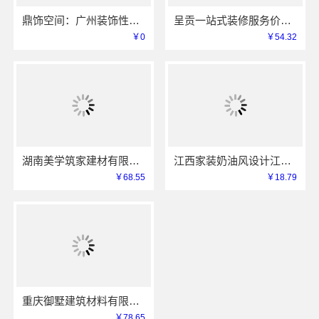
鼎饰空间：广州装饰性价比排名零增项承诺
呈贡一站式装修服务价格表，云南至高新型建材有限公司闭口合同
￥0
￥54.32
湖南美学筑家建材有限公司软装配套，环保无甲醛
江西家装奶油风设计江西尚宅尚品新型环保材料有限公司
￥68.55
￥18.79
重庆御墅建筑材料有限公司渝北建房每平米价格环保材料
￥78.65