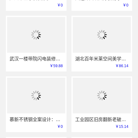
￥0
￥0
武汉一楼带院闪电装修，本地快装（湖北）科技有限公司工期短
湖北百年米莱空间美学装饰材料有限公司鄂州设计装修实景案例
￥59.88
￥86.14
慕新不锈钢全案设计：卫生间304材质指南
工业园区旧房翻新老破小拎包入住_苏州兔哥哥智装
￥0
￥15.14