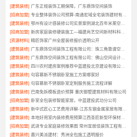
[建筑装修]
广东正规装饰工期保障，广东鼎饰空间装饰
[招商加盟]
专业整体装饰公司预算-南通宏域全宅装饰建材有限公司
[建筑装修]
鄂州有设计感装修公司实景案例湖北百年米莱空间美学装饰材料有限公司
[招商加盟]
新房家庭装修硬装施工—福建尚艺空间新材料科技有限公司
[资源材料]
精匠饰家广州全屋装修报价透明公开
[建筑装修]
广东鼎饰空间装饰工程有限公司：珠三角靠谱空间设计优惠活动
[建筑装修]
广东鼎饰空间装饰工程有限公司：佛山空间设计优惠活动售后无忧
[建筑装修]
四川农村建房案例推荐中蓝建投北京建设有限公司四川
[建筑装修]
句容慕新不锈钢卧室施工方案哪家好
[建筑装修]
句容慕新不锈钢卧室定制服务施工流程详解
[建筑装修]
巴南免拆模板造价预算 重庆御墅建筑材料有限公司
[招商加盟]
卧室全包装修智能家居，中蓝建投武功分公司
[建筑装修]
新中式匠心工艺费用详解-江苏东钢金属家居有限公司
[建筑装修]
本地好用室内装修费用预算江西圣匠新型环保材料有限公司
[招商加盟]
武进专业家庭装修效果图 常州宜居佳装饰工程有限公司
[建筑装修]
嘉兴美派建材：秀洲全包施工透明报价