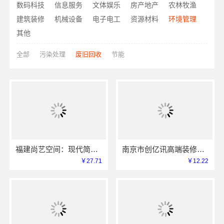
数码科技
信息服务
文体娱乐
房产地产
农林牧渔
建筑装修
机械设备
电子电工
资源材料
环境管理
其他
全部
污染处理
废旧回收
节能
福建尚艺空间：现代简约室内家装免费设计价格
南京市创亿讯高端装修服务怎么样？本地环保整装
￥27.71
￥12.22