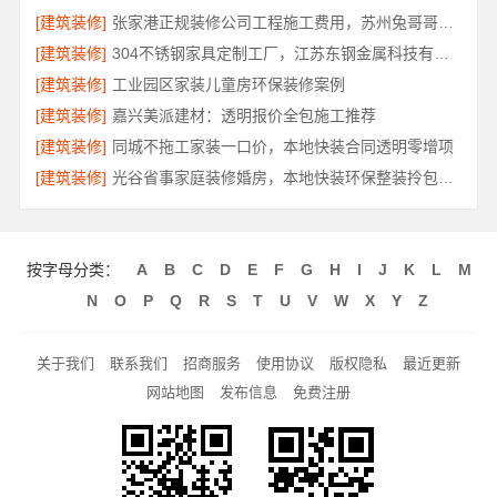
[建筑装修]
张家港正规装修公司工程施工费用，苏州兔哥哥智装新材料有限公司全包透明报价
[建筑装修]
304不锈钢家具定制工厂，江苏东钢金属科技有限公司专业吗
[建筑装修]
工业园区家装儿童房环保装修案例
[建筑装修]
嘉兴美派建材：透明报价全包施工推荐
[建筑装修]
同城不拖工家装一口价，本地快装合同透明零增项
[建筑装修]
光谷省事家庭装修婚房，本地快装环保整装拎包入住
按字母分类：
A
B
C
D
E
F
G
H
I
J
K
L
M
N
O
P
Q
R
S
T
U
V
W
X
Y
Z
关于我们
联系我们
招商服务
使用协议
版权隐私
最近更新
网站地图
发布信息
免费注册