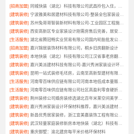
[招商加盟]
同城快装（湖北）科技有限公司武昌拎包入住，智能家装改造省心
[建筑装修]
宁波雅美和居建材科技有限公司-整装全包家装设计厨卫改造
[建筑装修]
苏州兔哥哥智装新材料有限公司-工业园区工程施工二手房全包服务
[建筑装修]
西安高新区专业家装设计刚需房售后完善，居安天成（西安）建筑工程有限责任公司
[生活服务]
湖北省腾冠畅实业贸易有限公司国内轮胎批发公司流程详解
[招商加盟]
嘉兴锦居装饰材料有限公司，桐乡旧房翻新设计
[建筑装修]
本地快装（湖北）科技有限公司江汉省事老房翻新服务
[建筑装修]
嘉兴美派建材科技有限公司-嘉兴秀洲家装设计环保材料推荐
[建筑装修]
昆明一站式装修毛坯房，云南至高新型建材有限公司
[生活服务]
河南零百味供应链有限公司河南本地低成本量贩零食全域盈利
[生活服务]
河南零百味供应链有限公司社区高盈利零食硬折扣全域盈利
[建筑装修]
荆州装修公司婚房装修选湖北百年米莱空间美学装饰材料有限公司
[建筑装修]
嘉兴秀洲家装设计环保材料推荐，嘉兴美派建材科技靠谱
[建筑装修]
新昌优秀居家装修，浙江宜美嘉装饰工程有限公司匠心品质
[建筑装修]
武汉轻量家庭装修新房本地快装（湖北）科技有限公司
[建筑装修]
重庆御墅：渝北建房每平米价格环保材料