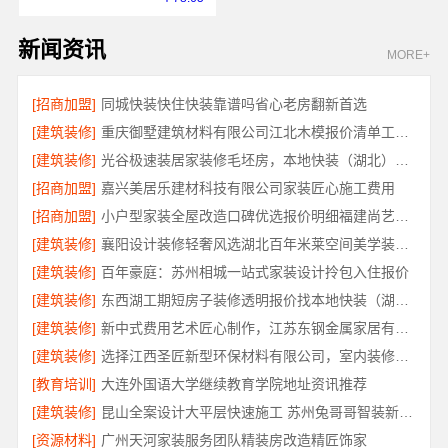
新闻资讯
MORE+
[招商加盟]
同城快装快住快装靠谱吗省心老房翻新首选
[建筑装修]
重庆御墅建筑材料有限公司江北木模报价清单工期短
[建筑装修]
光谷极速装居家装修毛坯房，本地快装（湖北）科技有限公司装配化快装
[招商加盟]
嘉兴美居乐建材科技有限公司家装匠心施工费用
[招商加盟]
小户型家装全屋改造口碑优选报价明细福建尚艺空间
[建筑装修]
襄阳设计装修轻奢风选湖北百年米莱空间美学装饰材料有限公司
[建筑装修]
百年豪庭：苏州相城一站式家装设计拎包入住报价
[建筑装修]
东西湖工期短房子装修透明报价找本地快装（湖北）科技有限公司
[建筑装修]
新中式费用艺术匠心制作，江苏东钢金属家居有限公司详解
[建筑装修]
选择江西圣匠新型环保材料有限公司，室内装修设计施工厂家
[教育培训]
大连外国语大学继续教育学院地址资讯推荐
[建筑装修]
昆山全案设计大平层快速施工 苏州兔哥哥智装新材料
[资源材料]
广州天河家装服务团队精装房改造精匠饰家