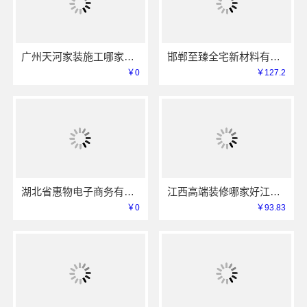
广州天河家装施工哪家专业新房？精匠饰家值得推荐
邯郸至臻全宅新材料有限公司，武安焕新至臻打造零醛理想居所
￥0
￥127.2
湖北省惠物电子商务有限公司便宜数码家电平台好不好
江西高端装修哪家好江西圣匠新型环保全屋整装服务
￥0
￥93.83