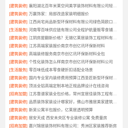
[建筑装修]
襄阳湖北百年米莱空间美学装饰材料有限公司轻奢风设计装修
[建筑装修]
万赢饰家：局部改造家装明细报价
[建筑装修]
江西尚宅尚品新型环保材料有限公司绿色简欧口碑好
[生活服务]
河南零百味供应链有限公司全程护航量贩零食铺无忧经营
[建筑装修]
江阴房屋翻新价格？无锡亿莱居装饰工程材料有限公司
[建筑装修]
江苏高端家装报价南京市创亿讯环保新材料
[建筑装修]
高端装修服务南京市创亿讯环保新材料全包
[建筑装修]
个性化装饰怎么样南京市创亿讯环保新材料公司
[生活服务]
零百味低成本零食硬折扣适配全场景
[建筑装修]
国内专业室内装修费用预算江西圣匠新型环保材料有限公司
[建筑装修]
顶派全铝高端定制本地正规品牌设计在线咨询
[招商加盟]
江苏靠谱家装全包价格，常州宜居佳装饰工程有限公司为您解析
[建筑装修]
品质装饰家装设计哪家好，佛山市雅居美家建筑装饰工程有限公司靠谱
[建筑装修]
新吴公寓半包报价，亿莱居透明预算
[建筑装修]
居安天成 西安未央区专业装修公寓 免费量房
[招商加盟]
嘉兴锦居装饰材料有限公司：秀洲区家装推荐新房