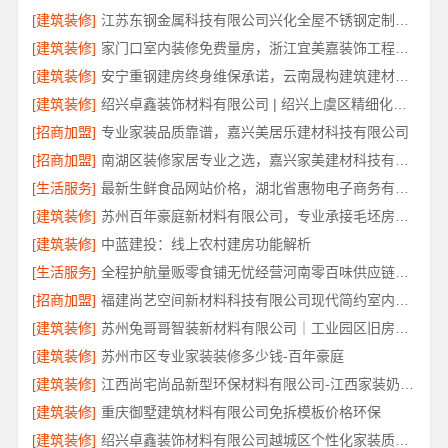
[建筑装修]
江苏东钢金属科技有限公司兴化全屋不锈钢定制基地
[建筑装修]
家门口室内装修免费量房，浙江宜美嘉装饰工程有限公司上门服务
[建筑装修]
安宁重钢建房终身维保承诺，云南晟构建筑建材有限公司保障
[建筑装修]
绍兴卓鑫装饰材料有限公司 | 绍兴上虞区精细化全包质量有保障
[招商加盟]
专业家装品质靠谱，嘉兴美居乐建材科技有限公司
[招商加盟]
南湖区装修家居专业之选，嘉兴家美建材科技有限公司一站式服务
[生活服务]
最新生鲜食品网站价格，湖北省惠物电子商务有限公司盘点
[建筑装修]
苏州百年豪庭新材料有限公司，专业承接毛坯房一站式家装
[建筑装修]
中蓝建投：线上农村建房功能解析
[生活服务]
全程护航量贩零食铺无忧经营河南零百味供应链有限公司
[招商加盟]
福建尚艺空间新材料科技有限公司现代简约室内家装免费设计价格
[建筑装修]
苏州兔哥哥智装新材料有限公司｜工业园区旧房翻新老破小拎包入住
[建筑装修]
苏州市区专业家装装修多少钱-百年豪庭
[建筑装修]
江西尚宅尚品新型环保材料有限公司-江西家装奶油风设计
[建筑装修]
重庆御墅建筑材料有限公司免拆模板价格环保
[建筑装修]
绍兴卓鑫装饰材料有限公司越城区个性化家装质量有保障