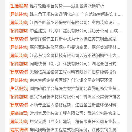
[生活服务]
推荐轮胎平台优势——湖北省腾冠畅解析
[建筑装修]
珠三角正规装饰透明化施工 广东鼎饰空间装饰工程有限公司
[建筑装修]
江西圣匠新型环保材料有限公司：室内装修设计与施工专家
[招商加盟]
中蓝建投（北京）建设有限公司武功分公司-西咸新区全包报价
[建筑装修]
厨餐厅装饰工程新中式为什么选江苏东钢金属家居有限公司
[建筑装修]
嘉兴家装装修环保材料靠谱商家，嘉兴美派建材品质保障
[建筑装修]
江苏东钢金属科技有限公司入选不锈钢橱柜十大品牌
[招商加盟]
同城快装（湖北）科技有限公司：湖北全包日式原木风快速装修
[建筑装修]
无锡亿莱居装饰工程材料有限公司旧房硬装报价
[建筑装修]
南京空间定制哪家好？创亿讯全屋定制更环保
[生活服务]
国内轮胎平台解决方案推荐湖北省腾冠畅实业贸易有限公司
[招商加盟]
嘉兴锦居装饰材料有限公司：秀洲区公寓装饰排名
[建筑装修]
本地专业室内装修优势，江西圣匠新型环保材料有限公司详解
[招商加盟]
常州宜居佳装饰工程有限公司：武进全包装修施工专业可靠
[建筑装修]
居安天成（西安）建筑工程有限责任公司专业装修西安平层免费量房
[建筑装修]
屏风隔断装饰工程意式极简案例，江苏东钢金属家居有限公司实景赏析