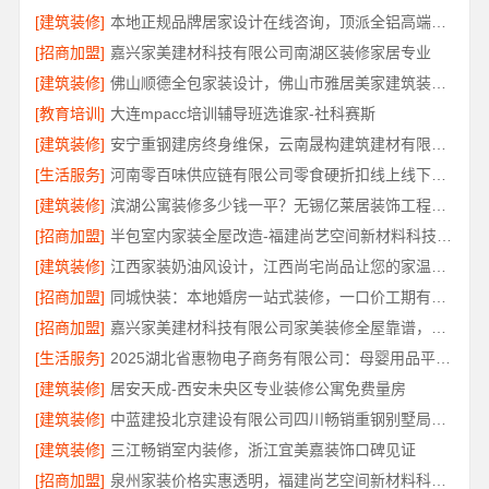
[建筑装修]
本地正规品牌居家设计在线咨询，顶派全铝高端定制
[招商加盟]
嘉兴家美建材科技有限公司南湖区装修家居专业
[建筑装修]
佛山顺德全包家装设计，佛山市雅居美家建筑装饰工程有限公司
[教育培训]
大连mpacc培训辅导班选谁家-社科赛斯
[建筑装修]
安宁重钢建房终身维保，云南晟构建筑建材有限公司全程守护
[生活服务]
河南零百味供应链有限公司零食硬折扣线上线下联动
[建筑装修]
滨湖公寓装修多少钱一平？无锡亿莱居装饰工程材料有限公司报价透明
[招商加盟]
半包室内家装全屋改造-福建尚艺空间新材料科技有限公司
[建筑装修]
江西家装奶油风设计，江西尚宅尚品让您的家温柔治愈
[招商加盟]
同城快装：本地婚房一站式装修，一口价工期有保障
[招商加盟]
嘉兴家美建材科技有限公司家美装修全屋靠谱，一站式省心服务
[生活服务]
2025湖北省惠物电子商务有限公司：母婴用品平台优缺点分析
[建筑装修]
居安天成-西安未央区专业装修公寓免费量房
[建筑装修]
中蓝建投北京建设有限公司四川畅销重钢别墅局部改造指南
[建筑装修]
三江畅销室内装修，浙江宜美嘉装饰口碑见证
[招商加盟]
泉州家装价格实惠透明，福建尚艺空间新材料科技有限公司