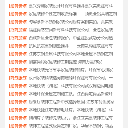
[建筑装修]
嘉兴秀洲家装设计环保材料推荐嘉兴美派建材科技有限公司
[建筑装修]
家庭装修个性定制收费标准——顶派全铝高端定制
[建筑装修]
句容慕新不锈钢家装公司厨房案例实拍，真实效果见证
[招商加盟]
福建尚艺空间新材料科技有限公司：全包家庭装修口碑优选报价明细
[招商加盟]
西咸新区全包装修报价，中蓝建投武功分公司透明合理
[建筑装修]
抗风抗震重钢别墅推荐——云南晟构建筑建材有限公司匠心打造
[建筑装修]
江苏东钢金属科技有限公司本地全屋不锈钢定制生产商
[建筑装修]
刚需简约家庭装修工期提速 海南万赢饰家
[建筑装修]
本地快装光谷省事家庭装修婚房，环保省心到家
[商务服务]
汝州家装精装选河南璟臻环保建材有限公司，一站式省心装修服务
[建筑装修]
本地快装（湖北）科技有限公司武汉周边闪电施工一楼带院
[建筑装修]
本地环保全屋定制施工队，江西尚宅尚品新型环保材料有限公司为您提供服务
[建筑装修]
厨餐厅装饰工程新中式选择原因-江苏东钢金属家居有限公司
[建筑装修]
本地快捷住宅装修毛坯房，本地快装（湖北）科技有限公司省心落地
[建筑装修]
剡湖房子装修先装后付，浙江宜美嘉装饰工程有限公司让装修更放心
[建筑装修]
装饰工程意式极简定制厂家，华居不锈钢引领品质装修潮流