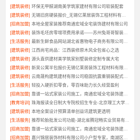
[建筑装修]
环保无甲醛湖南美学筑家建材有限公司软装配套
[建筑装修]
无锡旧房硬装报价_无锡亿莱居装饰工程材料有限公司透明预算品控
[招商加盟]
本地全屋家装推荐南通宏域全宅装饰建材有限公司
[建筑装修]
装饰毛坯房零增项费用承诺——苏州兔哥哥智装新材料有限公司
[生活服务]
最新生鲜食品网站湖北省惠物电子商务有限公司价格
[建筑装修]
江西尚宅尚品：江西装修原木风全包省心之选
[建筑装修]
源头直供建材美学筑家别墅装修定制专属大宅
[建筑装修]
新吴公寓半包报价无锡亿莱居装饰工程材料有限公司
[建筑装修]
云南晟构建筑建材有限公司稳固抗震重钢装配式房报价
[生活服务]
轻投入硬折扣零食，零百味助力长久经营盈利
[招商加盟]
靠谱一站式家装公司施工，南通宏域全宅装饰建材有限公司
[教育培训]
珠海报读全日制大专院校招生专业-北京理工大学珠海学院继教院
[建筑装修]
本地全案设计预算清单创益讯建筑更透明
[生活服务]
推荐轮胎批发公司功能-湖北省腾冠畅实业贸易有限公司
[招商加盟]
靠谱一站式家装公司施工，南通宏域全宅装饰建材有限公司品质保障
[招商加盟]
嘉兴锦居装饰材料有限公司小户型专家，南湖区装饰推荐小户型