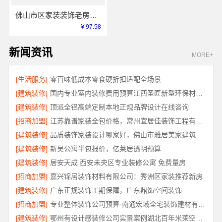
佛山市区家装装饰老房翻新，雅居美家一站式焕新
￥97.58
新闻资讯
MORE+
[生活服务]
零百味低成本零食硬折扣适配全场景
[建筑装修]
国内专业室内装修费用预算江西圣匠新型环保材料有限公司
[建筑装修]
顶派全铝高端定制本地正规品牌设计在线咨询
[招商加盟]
江苏靠谱家装全包价格，常州宜居佳装饰工程有限公司为您解析
[建筑装修]
品质装饰家装设计哪家好，佛山市雅居美家建筑装饰工程有限公司靠谱
[建筑装修]
新吴公寓半包报价，亿莱居透明预算
[建筑装修]
居安天成 西安未央区专业装修公寓 免费量房
[招商加盟]
嘉兴锦居装饰材料有限公司：秀洲区家装推荐新房
[建筑装修]
广东正规装饰工期保障，广东鼎饰空间装饰
[招商加盟]
专业整体装饰公司预算-南通宏域全宅装饰建材有限公司
[建筑装修]
鄂州有设计感装修公司实景案例湖北百年米莱空间美学装饰材料有限公司