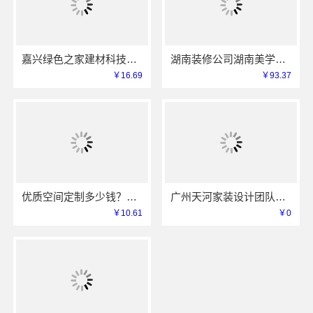
嘉兴绿色之家建材科技有限公司-本地专业家装公司高端
湖南装修公司湖南美学筑家建材有限公司老房翻新靠谱吗
￥16.69
￥93.37
优质空间定制多少钱？南京市创亿讯透明报价更实惠
广州天河家装设计团队拎包入住精匠饰家全屋定制
￥10.61
￥0