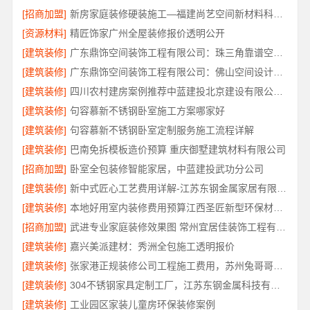
[招商加盟]
新房家庭装修硬装施工—福建尚艺空间新材料科技有限公司
[资源材料]
精匠饰家广州全屋装修报价透明公开
[建筑装修]
广东鼎饰空间装饰工程有限公司：珠三角靠谱空间设计优惠活动
[建筑装修]
广东鼎饰空间装饰工程有限公司：佛山空间设计优惠活动售后无忧
[建筑装修]
四川农村建房案例推荐中蓝建投北京建设有限公司四川
[建筑装修]
句容慕新不锈钢卧室施工方案哪家好
[建筑装修]
句容慕新不锈钢卧室定制服务施工流程详解
[建筑装修]
巴南免拆模板造价预算 重庆御墅建筑材料有限公司
[招商加盟]
卧室全包装修智能家居，中蓝建投武功分公司
[建筑装修]
新中式匠心工艺费用详解-江苏东钢金属家居有限公司
[建筑装修]
本地好用室内装修费用预算江西圣匠新型环保材料有限公司
[招商加盟]
武进专业家庭装修效果图 常州宜居佳装饰工程有限公司
[建筑装修]
嘉兴美派建材：秀洲全包施工透明报价
[建筑装修]
张家港正规装修公司工程施工费用，苏州兔哥哥智装新材料有限公司全包透明报价
[建筑装修]
304不锈钢家具定制工厂，江苏东钢金属科技有限公司专业吗
[建筑装修]
工业园区家装儿童房环保装修案例