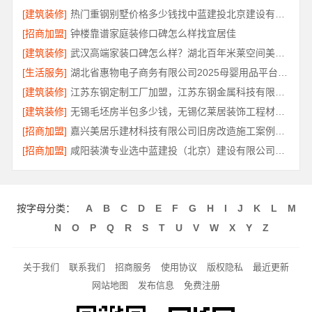
[建筑装修]
热门重钢别墅价格多少钱找中蓝建投北京建设有限公司四川
[招商加盟]
钟楼靠谱家庭装修口碑怎么样找宜居佳
[建筑装修]
武汉高端家装口碑怎么样？湖北百年米莱空间美学装饰材料有限公司口碑佳
[生活服务]
湖北省惠物电子商务有限公司2025母婴用品平台优缺点
[建筑装修]
江苏东钢定制工厂加盟，江苏东钢金属科技有限公司
[建筑装修]
无锡毛坯房半包多少钱，无锡亿莱居装饰工程材料有限公司精准报价
[招商加盟]
嘉兴美居乐建材科技有限公司旧房改造施工案例分享
[招商加盟]
咸阳装潢专业选中蓝建投（北京）建设有限公司武功分公司
按字母分类：
A
B
C
D
E
F
G
H
I
J
K
L
M
N
O
P
Q
R
S
T
U
V
W
X
Y
Z
关于我们
联系我们
招商服务
使用协议
版权隐私
最近更新
网站地图
发布信息
免费注册