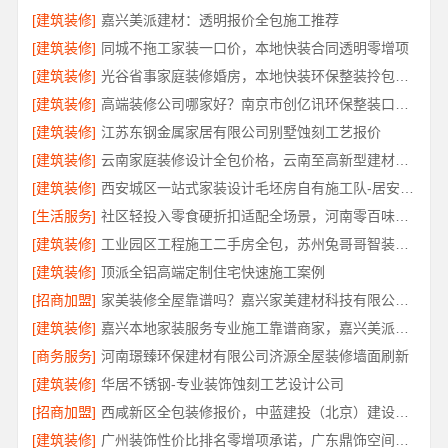
[建筑装修]
嘉兴美派建材：透明报价全包施工推荐
[建筑装修]
同城不拖工家装一口价，本地快装合同透明零增项
[建筑装修]
光谷省事家庭装修婚房，本地快装环保整装拎包入住
[建筑装修]
高端装修公司哪家好？南京市创亿讯环保整装口碑佳
[建筑装修]
江苏东钢金属家居有限公司别墅蚀刻工艺报价
[建筑装修]
云南家庭装修设计全包价格，云南至高新型建材有限公司精准预算
[建筑装修]
西安城区一站式家装设计毛坯房自有施工队-居安天成
[生活服务]
社区轻投入零食硬折扣适配全场景，河南零百味供应链有限公司
[建筑装修]
工业园区工程施工二手房全包，苏州兔哥哥智装新材料有限公司责任明确
[建筑装修]
顶派全铝高端定制住宅快速施工案例
[招商加盟]
家美装修全屋靠谱吗？嘉兴家美建材科技有限公司专业解答
[建筑装修]
嘉兴本地家装服务专业施工靠谱商家，嘉兴美派建材科技有限公司靠谱
[商务服务]
河南璟臻环保建材有限公司济源全屋装修墙面刷新
[建筑装修]
华居不锈钢-专业装饰蚀刻工艺设计公司
[招商加盟]
西咸新区全包装修报价，中蓝建投（北京）建设有限公司武功分公司透明公正
[建筑装修]
广州装饰性价比排名零增项承诺，广东鼎饰空间装饰工程有限公司