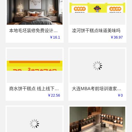
本地毛坯装修免费设计环保信赖浙江臻美新型建材有限公司
凌河饼干糕点味道美味吗
￥16.1
￥36.97
商水饼干糕点 线上线下同价服务模式
大连MBA考前培训谁家专业 社科赛斯考研服务人才伴您成长
￥22.56
￥0