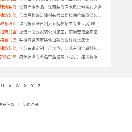
[建筑装修]
江西尚宅尚品：江西装修原木风全包省心之选
[建筑装修]
云南晟构建筑建材有限公司稳固抗震重钢装配式房报价
[教育培训]
珠海报读全日制大专院校招生专业-北京理工大学珠海学院继教院
[招商加盟]
靠谱一站式家装公司施工，南通宏域全宅装饰建材有限公司品质保障
[招商加盟]
钟楼靠谱家庭装修口碑怎么样找宜居佳
[建筑装修]
江苏东钢定制工厂加盟，江苏东钢金属科技有限公司
[招商加盟]
咸阳装潢专业选中蓝建投（北京）建设有限公司武功分公司
U
V
W
X
Y
Z
发布信息
免费注册