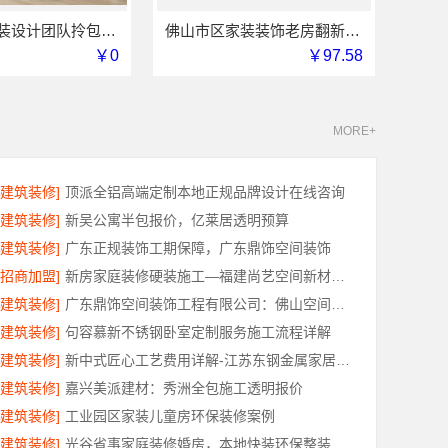
广州天河家装设计团队拎包入住精匠饰家全屋定制
佛山市区家装装饰老房翻新，雅居美家一站式焕新
￥0
￥97.58
MORE+
[建筑装修]
顶派全铝高端定制本地正规品牌设计在线咨询
[建筑装修]
新吴公寓半包报价，亿莱居透明预算
[建筑装修]
广东正规装饰工期保障，广东鼎饰空间装饰
[招商加盟]
新房家庭装修硬装施工—福建尚艺空间新材料科技有限公司
[建筑装修]
广东鼎饰空间装饰工程有限公司：佛山空间设计优惠活动售后无忧
[建筑装修]
句容慕新不锈钢卧室定制服务施工流程详解
[建筑装修]
新中式匠心工艺费用详解-江苏东钢金属家居有限公司
[建筑装修]
嘉兴美派建材：秀洲全包施工透明报价
[建筑装修]
工业园区家装儿童房环保装修案例
[建筑装修]
光谷省事家庭装修婚房，本地快装环保整装拎包入住