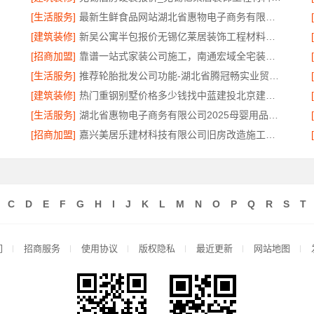
[生活服务]
最新生鲜食品网站湖北省惠物电子商务有限公司价格
[建筑装修]
新吴公寓半包报价无锡亿莱居装饰工程材料有限公司
[招商加盟]
靠谱一站式家装公司施工，南通宏域全宅装饰建材有限公司
[生活服务]
推荐轮胎批发公司功能-湖北省腾冠畅实业贸易有限公司
[建筑装修]
热门重钢别墅价格多少钱找中蓝建投北京建设有限公司四川
[生活服务]
湖北省惠物电子商务有限公司2025母婴用品平台优缺点
[招商加盟]
嘉兴美居乐建材科技有限公司旧房改造施工案例分享
C
D
E
F
G
H
I
J
K
L
M
N
O
P
Q
R
S
T
们
招商服务
使用协议
版权隐私
最近更新
网站地图