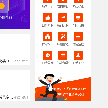
地区中心
官网建设
网站优化
口碑营销
新闻营销
全网营销
群站推广
标题智造
舆情监控
南京玻璃镜子加工厂
湖北省腾冠畅实业贸易有限公司
江苏 / 南京
湖北 / 武汉
口令营销
智能编辑
助手下载
产品供求，上微助商信息平台
海量订单品牌任挑选！
中蓝建投（北京）建设有限公司四川第一分公司
湖南自由家装饰工程有限公司
四川 / 成都
湖南 / 湘潭