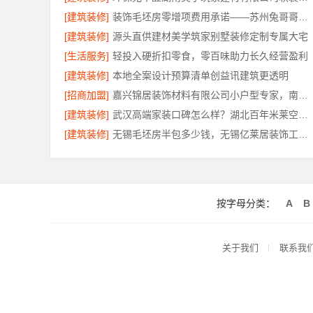
[建筑装修]
装饰毛坯房零增项费用承诺——苏州兔哥哥智装新材料有限公司
[建筑装修]
源头直供建材美学筑家别墅装修定制专属大宅
[生活服务]
轻投入硬折扣零食，零百味助力长久经营盈利
[建筑装修]
本地全案设计预算清单创益讯建筑更透明
[招商加盟]
嘉兴锦居装饰材料有限公司小户型专家，南湖区装饰推荐小户型
[建筑装修]
武汉高端家装口碑怎么样？湖北百年米莱空间美学装饰材料有限公司口碑佳
[建筑装修]
无锡毛坯房半包多少钱，无锡亿莱居装饰工程材料有限公司精准报价
按字母分类：
A
B
关于我们
联系我