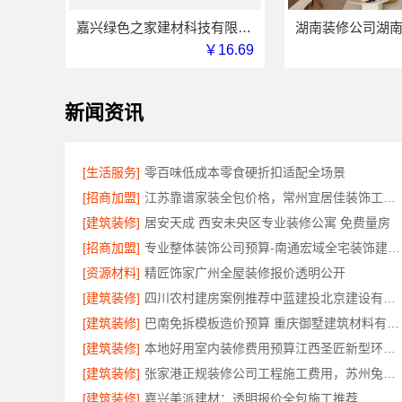
嘉兴绿色之家建材科技有限公司-本地专业家装公司高端
￥16.69
新闻资讯
[生活服务]
零百味低成本零食硬折扣适配全场景
[招商加盟]
江苏靠谱家装全包价格，常州宜居佳装饰工程有限公司为您解析
[建筑装修]
居安天成 西安未央区专业装修公寓 免费量房
[招商加盟]
专业整体装饰公司预算-南通宏域全宅装饰建材有限公司
[资源材料]
精匠饰家广州全屋装修报价透明公开
[建筑装修]
四川农村建房案例推荐中蓝建投北京建设有限公司四川
[建筑装修]
巴南免拆模板造价预算 重庆御墅建筑材料有限公司
[建筑装修]
本地好用室内装修费用预算江西圣匠新型环保材料有限公司
[建筑装修]
张家港正规装修公司工程施工费用，苏州兔哥哥智装新材料有限公司全包透明报价
[建筑装修]
嘉兴美派建材：透明报价全包施工推荐