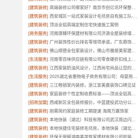
[建筑装修]
高端装修公司哪家好？南京市创亿讯环保整装口碑佳
[建筑装修]
西安城区一站式家装设计毛坯房自有施工队-居安天成
[建筑装修]
顶派全铝高端定制住宅快速施工案例
[商务服务]
河南璟臻环保建材有限公司济源全屋装修墙面刷新
[建筑装修]
广州装饰性价比排名零增项承诺，广东鼎饰空间装饰工程有限公司
[建筑装修]
佛山顺德全包家装设计，佛山市雅居美家建筑装饰工程有限公司
[生活服务]
河南零百味供应链有限公司零食硬折扣线上线下联动
[建筑装修]
江西家装奶油风设计，江西尚宅尚品让您的家温柔治愈
[生活服务]
2025湖北省惠物电子商务有限公司：母婴用品平台优缺点分析
[建筑装修]
三江畅销室内装修，浙江宜美嘉装饰口碑见证
[建筑装修]
家庭装修个性定制收费标准——顶派全铝高端定制
[招商加盟]
西咸新区全包装修报价，中蓝建投武功分公司透明合理
[建筑装修]
刚需简约家庭装修工期提速 海南万赢饰家
[建筑装修]
本地快装（湖北）科技有限公司武汉周边闪电施工一楼带院
[建筑装修]
本地快捷住宅装修毛坯房，本地快装（湖北）科技有限公司省心落地
[建筑装修]
环保无甲醛湖南美学筑家建材有限公司软装配套