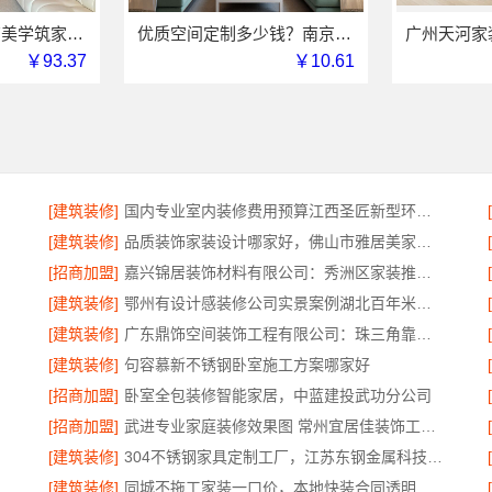
湖南装修公司湖南美学筑家建材有限公司老房翻新靠谱吗
优质空间定制多少钱？南京市创亿讯透明报价更实惠
￥93.37
￥10.61
[建筑装修]
国内专业室内装修费用预算江西圣匠新型环保材料有限公司
[建筑装修]
品质装饰家装设计哪家好，佛山市雅居美家建筑装饰工程有限公司靠谱
[招商加盟]
嘉兴锦居装饰材料有限公司：秀洲区家装推荐新房
[建筑装修]
鄂州有设计感装修公司实景案例湖北百年米莱空间美学装饰材料有限公司
[建筑装修]
广东鼎饰空间装饰工程有限公司：珠三角靠谱空间设计优惠活动
[建筑装修]
句容慕新不锈钢卧室施工方案哪家好
[招商加盟]
卧室全包装修智能家居，中蓝建投武功分公司
[招商加盟]
武进专业家庭装修效果图 常州宜居佳装饰工程有限公司
[建筑装修]
304不锈钢家具定制工厂，江苏东钢金属科技有限公司专业吗
[建筑装修]
同城不拖工家装一口价，本地快装合同透明零增项