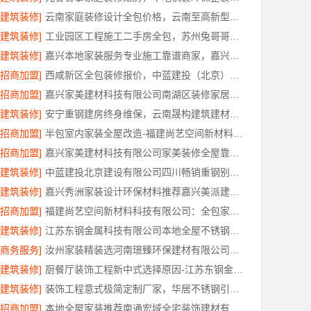
[建筑装修]
云南家庭装修设计全包价格，云南至高新型建材有限公司精准预算
[建筑装修]
工业园区工程施工二手房全包，苏州兔哥哥智装新材料有限公司责任明确
[建筑装修]
嘉兴本地家装服务专业施工靠谱商家，嘉兴美派建材科技有限公司靠谱
[招商加盟]
西咸新区全包装修报价，中蓝建投（北京）建设有限公司武功分公司透明公正
[招商加盟]
嘉兴家美建材科技有限公司南湖区装修家居专业
[建筑装修]
安宁重钢建房终身维保，云南晟构建筑建材有限公司全程守护
[招商加盟]
半包室内家装全屋改造-福建尚艺空间新材料科技有限公司
[招商加盟]
嘉兴家美建材科技有限公司家美装修全屋靠谱，一站式省心服务
[建筑装修]
中蓝建投北京建设有限公司四川畅销重钢别墅局部改造指南
[建筑装修]
嘉兴秀洲家装设计环保材料推荐嘉兴美派建材科技有限公司
[招商加盟]
福建尚艺空间新材料科技有限公司：全包家庭装修口碑优选报价明细
[建筑装修]
江苏东钢金属科技有限公司本地全屋不锈钢定制生产商
[商务服务]
汝州家装精装选河南璟臻环保建材有限公司，一站式省心装修服务
[建筑装修]
厨餐厅装饰工程新中式选择原因-江苏东钢金属家居有限公司
[建筑装修]
装饰工程意式极简定制厂家，华居不锈钢引领品质装修潮流
[招商加盟]
本地全屋家装推荐南通宏域全宅装饰建材有限公司