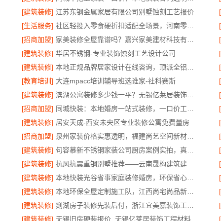
[建筑装修]
江苏东钢金属家居有限公司别墅蚀刻工艺报价
[生活服务]
社区轻投入零食硬折扣适配全场景，河南零百味供应链有限公司
[招商加盟]
家美装修全屋靠谱吗？嘉兴家美建材科技有限公司专业解答
[建筑装修]
华居不锈钢-专业装饰蚀刻工艺设计公司
[建筑装修]
本地正规品牌居家设计在线咨询，顶派全铝高端定制
[教育培训]
大连mpacc培训辅导班选谁家-社科赛斯
[建筑装修]
滨湖公寓装修多少钱一平？无锡亿莱居装饰工程材料有限公司报价透明
[招商加盟]
同城快装：本地婚房一站式装修，一口价工期有保障
[建筑装修]
居安天成-西安未央区专业装修公寓免费量房
[招商加盟]
泉州家装价格实惠透明，福建尚艺空间新材料科技有限公司
[建筑装修]
句容慕新不锈钢家装公司厨房案例实拍，真实效果见证
[建筑装修]
抗风抗震重钢别墅推荐——云南晟构建筑建材有限公司匠心打造
[建筑装修]
本地快装光谷省事家庭装修婚房，环保省心到家
[建筑装修]
本地环保全屋定制施工队，江西尚宅尚品新型环保材料有限公司为您提供服务
[建筑装修]
剡湖房子装修先装后付，浙江宜美嘉装饰工程有限公司让装修更放心
[建筑装修]
无锡旧房硬装报价_无锡亿莱居装饰工程材料有限公司透明预算品控