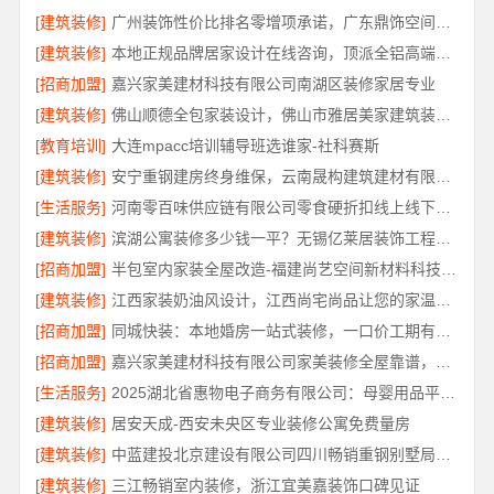
[建筑装修]
广州装饰性价比排名零增项承诺，广东鼎饰空间装饰工程有限公司
[建筑装修]
本地正规品牌居家设计在线咨询，顶派全铝高端定制
[招商加盟]
嘉兴家美建材科技有限公司南湖区装修家居专业
[建筑装修]
佛山顺德全包家装设计，佛山市雅居美家建筑装饰工程有限公司
[教育培训]
大连mpacc培训辅导班选谁家-社科赛斯
[建筑装修]
安宁重钢建房终身维保，云南晟构建筑建材有限公司全程守护
[生活服务]
河南零百味供应链有限公司零食硬折扣线上线下联动
[建筑装修]
滨湖公寓装修多少钱一平？无锡亿莱居装饰工程材料有限公司报价透明
[招商加盟]
半包室内家装全屋改造-福建尚艺空间新材料科技有限公司
[建筑装修]
江西家装奶油风设计，江西尚宅尚品让您的家温柔治愈
[招商加盟]
同城快装：本地婚房一站式装修，一口价工期有保障
[招商加盟]
嘉兴家美建材科技有限公司家美装修全屋靠谱，一站式省心服务
[生活服务]
2025湖北省惠物电子商务有限公司：母婴用品平台优缺点分析
[建筑装修]
居安天成-西安未央区专业装修公寓免费量房
[建筑装修]
中蓝建投北京建设有限公司四川畅销重钢别墅局部改造指南
[建筑装修]
三江畅销室内装修，浙江宜美嘉装饰口碑见证