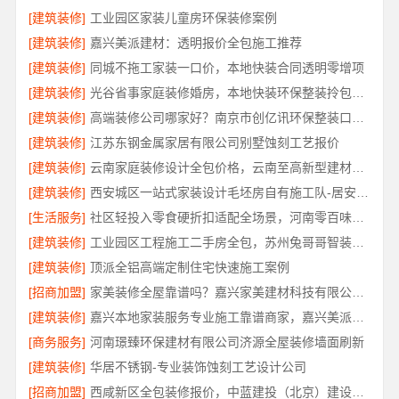
[建筑装修]
工业园区家装儿童房环保装修案例
[建筑装修]
嘉兴美派建材：透明报价全包施工推荐
[建筑装修]
同城不拖工家装一口价，本地快装合同透明零增项
[建筑装修]
光谷省事家庭装修婚房，本地快装环保整装拎包入住
[建筑装修]
高端装修公司哪家好？南京市创亿讯环保整装口碑佳
[建筑装修]
江苏东钢金属家居有限公司别墅蚀刻工艺报价
[建筑装修]
云南家庭装修设计全包价格，云南至高新型建材有限公司精准预算
[建筑装修]
西安城区一站式家装设计毛坯房自有施工队-居安天成
[生活服务]
社区轻投入零食硬折扣适配全场景，河南零百味供应链有限公司
[建筑装修]
工业园区工程施工二手房全包，苏州兔哥哥智装新材料有限公司责任明确
[建筑装修]
顶派全铝高端定制住宅快速施工案例
[招商加盟]
家美装修全屋靠谱吗？嘉兴家美建材科技有限公司专业解答
[建筑装修]
嘉兴本地家装服务专业施工靠谱商家，嘉兴美派建材科技有限公司靠谱
[商务服务]
河南璟臻环保建材有限公司济源全屋装修墙面刷新
[建筑装修]
华居不锈钢-专业装饰蚀刻工艺设计公司
[招商加盟]
西咸新区全包装修报价，中蓝建投（北京）建设有限公司武功分公司透明公正