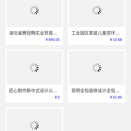
湖北省腾冠畅实业贸易有限公司线上轮胎批发品牌哪里买
工业园区家装儿童房环保 苏州兔哥哥智装新材料有限公司
￥695.05
￥10.68
匠心制作新中式设计公司，华居不锈钢演绎东方韵味
昆明全包装修设计全包价格，云南至高新型建材有限公司
￥0
￥41.86