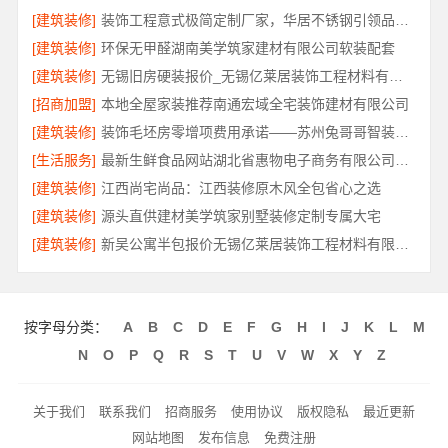
[建筑装修]
装饰工程意式极简定制厂家，华居不锈钢引领品质装修潮流
[建筑装修]
环保无甲醛湖南美学筑家建材有限公司软装配套
[建筑装修]
无锡旧房硬装报价_无锡亿莱居装饰工程材料有限公司透明预算品控
[招商加盟]
本地全屋家装推荐南通宏域全宅装饰建材有限公司
[建筑装修]
装饰毛坯房零增项费用承诺——苏州兔哥哥智装新材料有限公司
[生活服务]
最新生鲜食品网站湖北省惠物电子商务有限公司价格
[建筑装修]
江西尚宅尚品：江西装修原木风全包省心之选
[建筑装修]
源头直供建材美学筑家别墅装修定制专属大宅
[建筑装修]
新吴公寓半包报价无锡亿莱居装饰工程材料有限公司
按字母分类：
A
B
C
D
E
F
G
H
I
J
K
L
M
N
O
P
Q
R
S
T
U
V
W
X
Y
Z
关于我们
联系我们
招商服务
使用协议
版权隐私
最近更新
网站地图
发布信息
免费注册