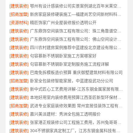
[建筑装修]
鄂州有设计感装修公司实景案例湖北百年米莱空间美学装饰材料有限公司
[招商加盟]
新房家庭装修硬装施工—福建尚艺空间新材料科技有限公司
[资源材料]
精匠饰家广州全屋装修报价透明公开
[建筑装修]
广东鼎饰空间装饰工程有限公司：珠三角靠谱空间设计优惠活动
[建筑装修]
广东鼎饰空间装饰工程有限公司：佛山空间设计优惠活动售后无忧
[建筑装修]
四川农村建房案例推荐中蓝建投北京建设有限公司四川
[建筑装修]
句容慕新不锈钢卧室施工方案哪家好
[建筑装修]
句容慕新不锈钢卧室定制服务施工流程详解
[建筑装修]
巴南免拆模板造价预算 重庆御墅建筑材料有限公司
[招商加盟]
卧室全包装修智能家居，中蓝建投武功分公司
[建筑装修]
新中式匠心工艺费用详解-江苏东钢金属家居有限公司
[建筑装修]
本地好用室内装修费用预算江西圣匠新型环保材料有限公司
[招商加盟]
武进专业家庭装修效果图 常州宜居佳装饰工程有限公司
[建筑装修]
嘉兴美派建材：秀洲全包施工透明报价
[建筑装修]
张家港正规装修公司工程施工费用，苏州兔哥哥智装新材料有限公司全包透明报价
[建筑装修]
304不锈钢家具定制工厂，江苏东钢金属科技有限公司专业吗