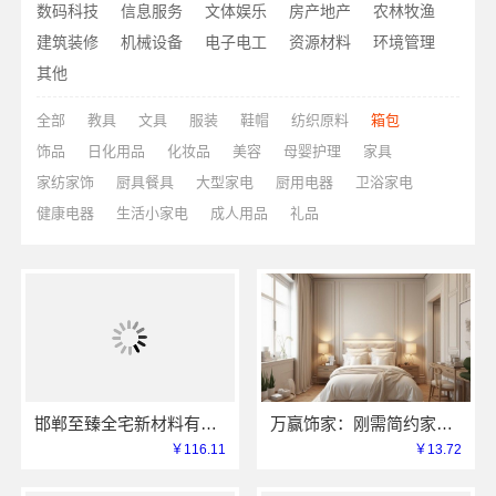
数码科技
信息服务
文体娱乐
房产地产
农林牧渔
建筑装修
机械设备
电子电工
资源材料
环境管理
其他
全部
教具
文具
服装
鞋帽
纺织原料
箱包
饰品
日化用品
化妆品
美容
母婴护理
家具
家纺家饰
厨具餐具
大型家电
厨用电器
卫浴家电
健康电器
生活小家电
成人用品
礼品
邯郸至臻全宅新材料有限公司：永年焕新专业团队打造品质居家
万赢饰家：刚需简约家庭装修工期提速，快速入住无忧
￥116.11
￥13.72