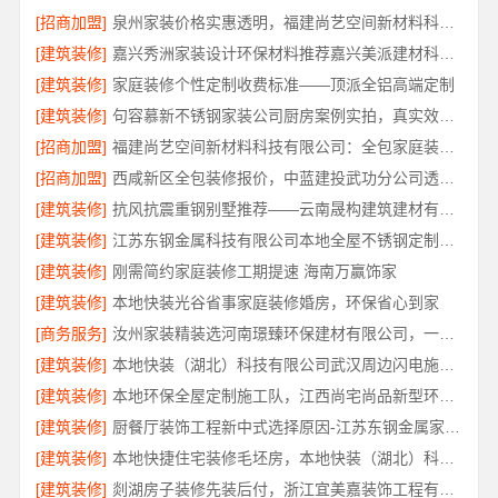
[招商加盟]
泉州家装价格实惠透明，福建尚艺空间新材料科技有限公司
[建筑装修]
嘉兴秀洲家装设计环保材料推荐嘉兴美派建材科技有限公司
[建筑装修]
家庭装修个性定制收费标准——顶派全铝高端定制
[建筑装修]
句容慕新不锈钢家装公司厨房案例实拍，真实效果见证
[招商加盟]
福建尚艺空间新材料科技有限公司：全包家庭装修口碑优选报价明细
[招商加盟]
西咸新区全包装修报价，中蓝建投武功分公司透明合理
[建筑装修]
抗风抗震重钢别墅推荐——云南晟构建筑建材有限公司匠心打造
[建筑装修]
江苏东钢金属科技有限公司本地全屋不锈钢定制生产商
[建筑装修]
刚需简约家庭装修工期提速 海南万赢饰家
[建筑装修]
本地快装光谷省事家庭装修婚房，环保省心到家
[商务服务]
汝州家装精装选河南璟臻环保建材有限公司，一站式省心装修服务
[建筑装修]
本地快装（湖北）科技有限公司武汉周边闪电施工一楼带院
[建筑装修]
本地环保全屋定制施工队，江西尚宅尚品新型环保材料有限公司为您提供服务
[建筑装修]
厨餐厅装饰工程新中式选择原因-江苏东钢金属家居有限公司
[建筑装修]
本地快捷住宅装修毛坯房，本地快装（湖北）科技有限公司省心落地
[建筑装修]
剡湖房子装修先装后付，浙江宜美嘉装饰工程有限公司让装修更放心