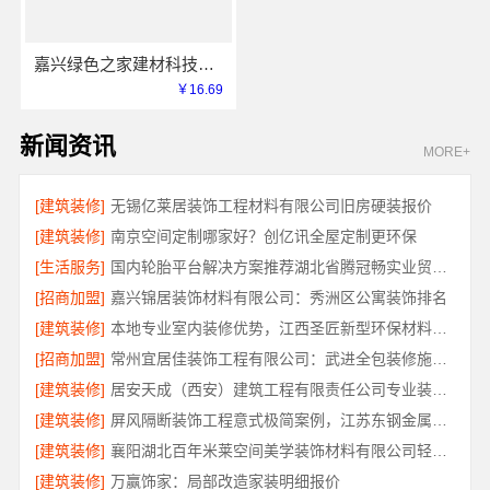
嘉兴绿色之家建材科技有限公司-本地专业家装公司高端
￥16.69
新闻资讯
MORE+
[建筑装修]
无锡亿莱居装饰工程材料有限公司旧房硬装报价
[建筑装修]
南京空间定制哪家好？创亿讯全屋定制更环保
[生活服务]
国内轮胎平台解决方案推荐湖北省腾冠畅实业贸易有限公司
[招商加盟]
嘉兴锦居装饰材料有限公司：秀洲区公寓装饰排名
[建筑装修]
本地专业室内装修优势，江西圣匠新型环保材料有限公司详解
[招商加盟]
常州宜居佳装饰工程有限公司：武进全包装修施工专业可靠
[建筑装修]
居安天成（西安）建筑工程有限责任公司专业装修西安平层免费量房
[建筑装修]
屏风隔断装饰工程意式极简案例，江苏东钢金属家居有限公司实景赏析
[建筑装修]
襄阳湖北百年米莱空间美学装饰材料有限公司轻奢风设计装修
[建筑装修]
万赢饰家：局部改造家装明细报价