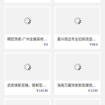
精匠饰家-广州全屋装修定制专家
嘉兴周边专业旧房改造案例，嘉兴美居乐建材科技有限公司
￥0
￥69.9
武安焕新至臻，邯郸至臻全宅新材料有限公司为您服务
海南万赢饰家新型建筑材料有限公司免费勘测，同城家装服务
￥142.95
￥13.93