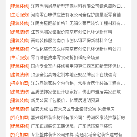
[建筑装修]
江西尚宅尚品新型环保材料有限公司绿色简欧口碑好
[生活服务]
河南零百味供应链有限公司全程护航量贩零食铺无忧经营
[建筑装修]
江阴房屋翻新价格？无锡亿莱居装饰工程材料有限公司
[建筑装修]
江苏高端家装报价南京市创亿讯环保新材料
[建筑装修]
高端装修服务南京市创亿讯环保新材料全包
[建筑装修]
个性化装饰怎么样南京市创亿讯环保新材料公司
[生活服务]
零百味低成本零食硬折扣适配全场景
[建筑装修]
国内专业室内装修费用预算江西圣匠新型环保材料有限公司
[建筑装修]
顶派全铝高端定制本地正规品牌设计在线咨询
[招商加盟]
江苏靠谱家装全包价格，常州宜居佳装饰工程有限公司为您解析
[建筑装修]
品质装饰家装设计哪家好，佛山市雅居美家建筑装饰工程有限公司靠谱
[建筑装修]
新吴公寓半包报价，亿莱居透明预算
[建筑装修]
居安天成 西安未央区专业装修公寓 免费量房
[招商加盟]
嘉兴锦居装饰材料有限公司：秀洲区家装推荐新房
[建筑装修]
广东正规装饰工期保障，广东鼎饰空间装饰
[招商加盟]
专业整体装饰公司预算-南通宏域全宅装饰建材有限公司