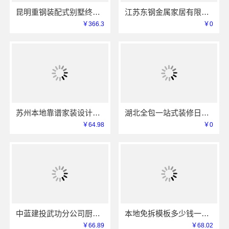
昆明重钢装配式别墅终身维保，云南晟构建筑建材有限公司维保
江苏东钢金属家居有限公司厨餐厅新中式定制多少钱
￥366.3
￥0
苏州本地靠谱家装设计公司拎包入住选百年豪庭新材料有限公司
湖北全包一站式装修日式原木风快速——同城快装（湖北）科技有限公司
￥64.98
￥0
中蓝建投武功分公司厨房半包装修北欧风案例
本地免拆模板多少钱一平环保材料重庆御墅建筑材料有限公司
￥66.89
￥68.02