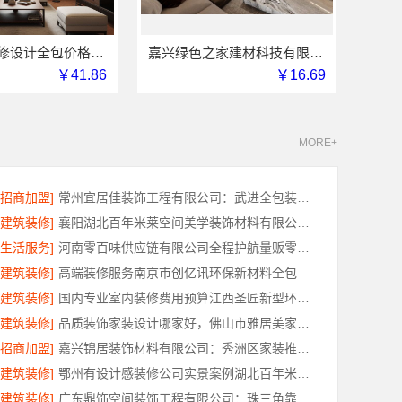
昆明全包装修设计全包价格，云南至高新型建材有限公司
嘉兴绿色之家建材科技有限公司-本地专业家装公司高端
￥41.86
￥16.69
MORE+
[招商加盟]
常州宜居佳装饰工程有限公司：武进全包装修施工专业可靠
[建筑装修]
襄阳湖北百年米莱空间美学装饰材料有限公司轻奢风设计装修
[生活服务]
河南零百味供应链有限公司全程护航量贩零食铺无忧经营
[建筑装修]
高端装修服务南京市创亿讯环保新材料全包
[建筑装修]
国内专业室内装修费用预算江西圣匠新型环保材料有限公司
[建筑装修]
品质装饰家装设计哪家好，佛山市雅居美家建筑装饰工程有限公司靠谱
[招商加盟]
嘉兴锦居装饰材料有限公司：秀洲区家装推荐新房
[建筑装修]
鄂州有设计感装修公司实景案例湖北百年米莱空间美学装饰材料有限公司
[建筑装修]
广东鼎饰空间装饰工程有限公司：珠三角靠谱空间设计优惠活动