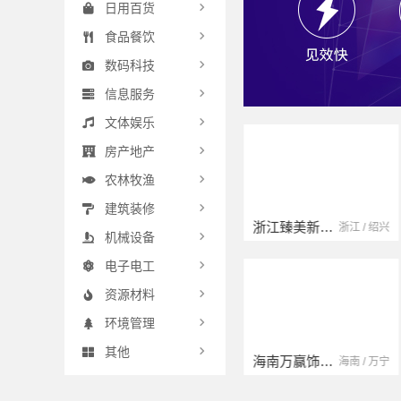
日用百货
食品餐饮
数码科技
信息服务
文体娱乐
房产地产
农林牧渔
建筑装修
云南晟构建筑建材有限公司
浙江臻美新型建材有限公司
江苏 / 扬州
云南 / 大理
浙江 / 绍兴
机械设备
电子电工
资源材料
环境管理
其他
浙江宜美嘉装饰工程有限公司
海南万赢饰家新型建筑材料有限公司
浙江 / 宁波
浙江 / 绍兴
海南 / 万宁