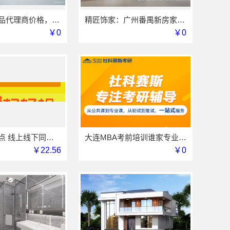
小型生鲜食品代理商价格，湖北省惠物电子商务有限公司
精匠饰家：广州番禺新房家装报价参考
￥0
￥0
商水饼干糕点 线上线下同价服务模式
大连MBA考前培训谁家专业 社科赛斯考研服务人才伴您成长
￥22.56
￥0