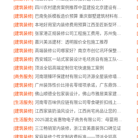
[建筑装修]
四川农村建房案例推荐中蓝建投北京建设有限公司四川
[建筑装修]
巴南免拆模板造价预算 重庆御墅建筑材料有限公司
[建筑装修]
本地好用室内装修费用预算江西圣匠新型环保材料有限公司
[建筑装修]
张家港正规装修公司工程施工费用，苏州兔哥哥智装新材料有限公司全包透明报价
[建筑装修]
嘉兴美派建材：透明报价全包施工推荐
[建筑装修]
高端装修公司哪家好？南京市创亿讯环保整装口碑佳
[建筑装修]
西安城区一站式家装设计毛坯房自有施工队-居安天成
[建筑装修]
顶派全铝高端定制住宅快速施工案例
[商务服务]
河南璟臻环保建材有限公司济源全屋装修墙面刷新
[建筑装修]
广州装饰性价比排名零增项承诺，广东鼎饰空间装饰工程有限公司
[建筑装修]
佛山顺德全包家装设计，佛山市雅居美家建筑装饰工程有限公司
[生活服务]
河南零百味供应链有限公司零食硬折扣线上线下联动
[建筑装修]
江西家装奶油风设计，江西尚宅尚品让您的家温柔治愈
[生活服务]
2025湖北省惠物电子商务有限公司：母婴用品平台优缺点分析
[建筑装修]
三江畅销室内装修，浙江宜美嘉装饰口碑见证
[建筑装修]
家庭装修个性定制收费标准——顶派全铝高端定制