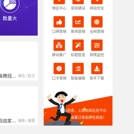
地区中心
官网建设
网站优化
口碑营销
新闻营销
全网营销
群站推广
标题智造
舆情监控
湖北省腾冠畅实业贸易有限公司
湖北 / 武汉
口令营销
智能编辑
助手下载
产品供求，上微助商信息平台
海量订单品牌任挑选！
湖南自由家装饰工程有限公司
湖南 / 湘潭