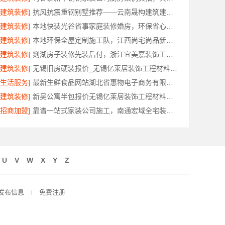
[建筑装修]
抗风抗震重钢别墅推荐——云南晟构建筑建材有限公司匠心打造
[建筑装修]
本地快装光谷省事家庭装修婚房，环保省心到家
[建筑装修]
本地环保全屋定制施工队，江西尚宅尚品新型环保材料有限公司为您提供服务
[建筑装修]
剡湖房子装修先装后付，浙江宜美嘉装饰工程有限公司让装修更放心
[建筑装修]
无锡旧房硬装报价_无锡亿莱居装饰工程材料有限公司透明预算品控
[生活服务]
最新生鲜食品网站湖北省惠物电子商务有限公司价格
[建筑装修]
新吴公寓半包报价无锡亿莱居装饰工程材料有限公司
[招商加盟]
靠谱一站式家装公司施工，南通宏域全宅装饰建材有限公司
U
V
W
X
Y
Z
发布信息
免费注册