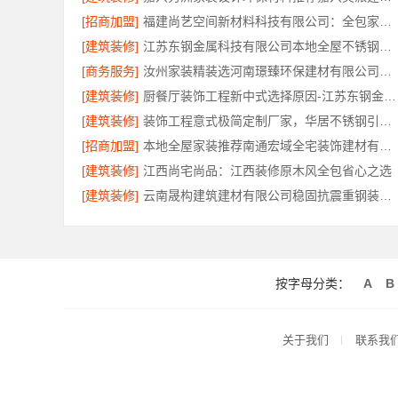
[招商加盟]
福建尚艺空间新材料科技有限公司：全包家庭装修口碑优选报价明细
[建筑装修]
江苏东钢金属科技有限公司本地全屋不锈钢定制生产商
[商务服务]
汝州家装精装选河南璟臻环保建材有限公司，一站式省心装修服务
[建筑装修]
厨餐厅装饰工程新中式选择原因-江苏东钢金属家居有限公司
[建筑装修]
装饰工程意式极简定制厂家，华居不锈钢引领品质装修潮流
[招商加盟]
本地全屋家装推荐南通宏域全宅装饰建材有限公司
[建筑装修]
江西尚宅尚品：江西装修原木风全包省心之选
[建筑装修]
云南晟构建筑建材有限公司稳固抗震重钢装配式房报价
按字母分类：
A
B
关于我们
联系我