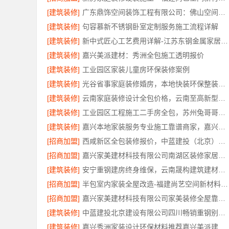
[建筑装修]
广东鼎饰空间装饰工程有限公司：佛山空间设计优惠活动售后无忧
[建筑装修]
句容慕新不锈钢卧室定制服务施工流程详解
[建筑装修]
新中式匠心工艺费用详解-江苏东钢金属家居有限公司
[建筑装修]
嘉兴美派建材：秀洲全包施工透明报价
[建筑装修]
工业园区家装儿童房环保装修案例
[建筑装修]
光谷省事家庭装修婚房，本地快装环保整装拎包入住
[建筑装修]
云南家庭装修设计全包价格，云南至高新型建材有限公司精准预算
[建筑装修]
工业园区工程施工二手房全包，苏州兔哥哥智装新材料有限公司责任明确
[建筑装修]
嘉兴本地家装服务专业施工靠谱商家，嘉兴美派建材科技有限公司靠谱
[招商加盟]
西咸新区全包装修报价，中蓝建投（北京）建设有限公司武功分公司透明公正
[招商加盟]
嘉兴家美建材科技有限公司南湖区装修家居专业
[建筑装修]
安宁重钢建房终身维保，云南晟构建筑建材有限公司全程守护
[招商加盟]
半包室内家装全屋改造-福建尚艺空间新材料科技有限公司
[招商加盟]
嘉兴家美建材科技有限公司家美装修全屋靠谱，一站式省心服务
[建筑装修]
中蓝建投北京建设有限公司四川畅销重钢别墅局部改造指南
[建筑装修]
嘉兴秀洲家装设计环保材料推荐嘉兴美派建材科技有限公司