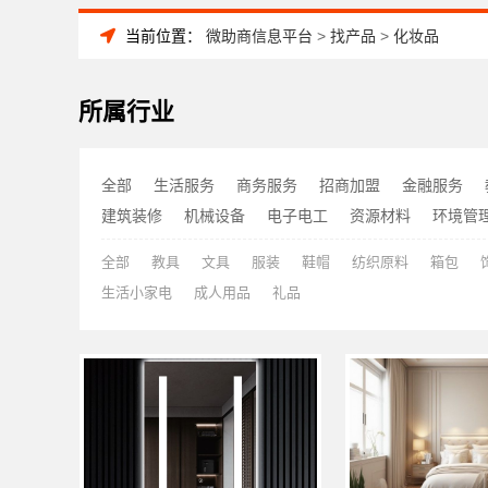
当前位置：
微助商信息平台
>
找产品
>
化妆品
所属行业
全部
生活服务
商务服务
招商加盟
金融服务
建筑装修
机械设备
电子电工
资源材料
环境管
全部
教具
文具
服装
鞋帽
纺织原料
箱包
生活小家电
成人用品
礼品