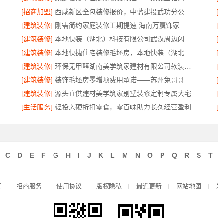
[招商加盟]
西咸新区全包装修报价，中蓝建投武功分公司透明合理
[建筑装修]
刚需简约家庭装修工期提速 海南万赢饰家
[建筑装修]
本地快装（湖北）科技有限公司武汉周边闪电施工一楼带院
[建筑装修]
本地快捷住宅装修毛坯房，本地快装（湖北）科技有限公司省心落地
[建筑装修]
环保无甲醛湖南美学筑家建材有限公司软装配套
[建筑装修]
装饰毛坯房零增项费用承诺——苏州兔哥哥智装新材料有限公司
[建筑装修]
源头直供建材美学筑家别墅装修定制专属大宅
[生活服务]
轻投入硬折扣零食，零百味助力长久经营盈利
C
D
E
F
G
H
I
J
K
L
M
N
O
P
Q
R
S
T
们
招商服务
使用协议
版权隐私
最近更新
网站地图