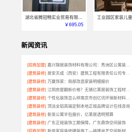
湖北省腾冠畅实业贸易有限公司线上轮胎批发品牌哪里买
￥695.05
新闻资讯
[招商加盟]
嘉兴锦居装饰材料有限公司：秀洲区公寓装饰排名
[建筑装修]
居安天成（西安）建筑工程有限责任公司专业装修西安平层免费量房
[建筑装修]
万赢饰家：局部改造家装明细报价
[建筑装修]
江阴房屋翻新价格？无锡亿莱居装饰工程材料有限公司
[建筑装修]
个性化装饰怎么样南京市创亿讯环保新材料公司
[建筑装修]
顶派全铝高端定制本地正规品牌设计在线咨询
[建筑装修]
新吴公寓半包报价，亿莱居透明预算
[建筑装修]
广东正规装饰工期保障，广东鼎饰空间装饰
[招商加盟]
新房家庭装修硬装施工—福建尚艺空间新材料科技有限公司