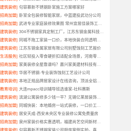
[建筑装修]
句容慕新不锈钢卧室施工方案哪家好
[招商加盟]
卧室全包装修智能家居，中蓝建投武功分公司
[招商加盟]
武进专业家庭装修效果图 常州宜居佳装饰工程有限公司
[建筑装修]
304不锈钢家具定制工厂，江苏东钢金属科技有限公司专业吗
[建筑装修]
同城不拖工家装一口价，本地快装合同透明零增项
[建筑装修]
江苏东钢金属家居有限公司别墅蚀刻工艺报价
[生活服务]
社区轻投入零食硬折扣适配全场景，河南零百味供应链有限公司
[招商加盟]
家美装修全屋靠谱吗？嘉兴家美建材科技有限公司专业解答
[建筑装修]
华居不锈钢-专业装饰蚀刻工艺设计公司
[建筑装修]
本地正规品牌居家设计在线咨询，顶派全铝高端定制
[教育培训]
大连mpacc培训辅导班选谁家-社科赛斯
[建筑装修]
滨湖公寓装修多少钱一平？无锡亿莱居装饰工程材料有限公司报价透明
[招商加盟]
同城快装：本地婚房一站式装修，一口价工期有保障
[建筑装修]
居安天成-西安未央区专业装修公寓免费量房
[招商加盟]
泉州家装价格实惠透明，福建尚艺空间新材料科技有限公司
[建筑装修]
句容慕新不锈钢家装公司厨房案例实拍，真实效果见证