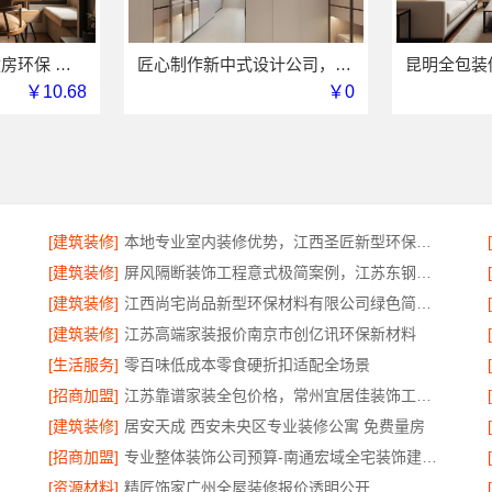
工业园区家装儿童房环保 苏州兔哥哥智装新材料有限公司
匠心制作新中式设计公司，华居不锈钢演绎东方韵味
￥10.68
￥0
[建筑装修]
本地专业室内装修优势，江西圣匠新型环保材料有限公司详解
[建筑装修]
屏风隔断装饰工程意式极简案例，江苏东钢金属家居有限公司实景赏析
[建筑装修]
江西尚宅尚品新型环保材料有限公司绿色简欧口碑好
[建筑装修]
江苏高端家装报价南京市创亿讯环保新材料
[生活服务]
零百味低成本零食硬折扣适配全场景
[招商加盟]
江苏靠谱家装全包价格，常州宜居佳装饰工程有限公司为您解析
[建筑装修]
居安天成 西安未央区专业装修公寓 免费量房
[招商加盟]
专业整体装饰公司预算-南通宏域全宅装饰建材有限公司
[资源材料]
精匠饰家广州全屋装修报价透明公开